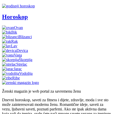
Horoskop
Ovan
Bik
Blizanci
Rak
Lav
Devica
Vaga
Škorpija
Strelac
Jarac
Vodolija
Ribe
Ženski magazin je web portal za savremenu ženu
Dnevni horoskop, saveti za fitness i dijete, zdravlje, moda i sve sto
može zainteresovati modernu ženu. Romantične ideje, saveti za
vezu, ljubavni saveti, poznati parfemi. Ako ste ipak aktivna dama
koja voli da trenira, ovde ćete naći mnoge savete vezane za treninge