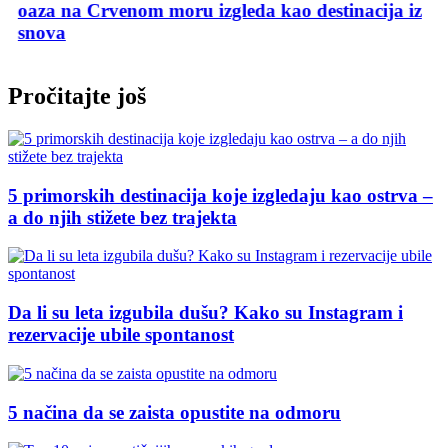
oaza na Crvenom moru izgleda kao destinacija iz
snova
Pročitajte još
5 primorskih destinacija koje izgledaju kao ostrva –
a do njih stižete bez trajekta
Da li su leta izgubila dušu? Kako su Instagram i
rezervacije ubile spontanost
5 načina da se zaista opustite na odmoru