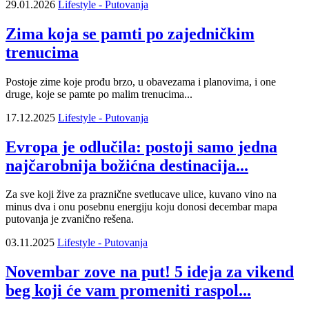
29.01.2026
Lifestyle - Putovanja
Zima koja se pamti po zajedničkim
trenucima
Postoje zime koje prođu brzo, u obavezama i planovima, i one
druge, koje se pamte po malim trenucima...
17.12.2025
Lifestyle - Putovanja
Evropa je odlučila: postoji samo jedna
najčarobnija božićna destinacija...
Za sve koji žive za praznične svetlucave ulice, kuvano vino na
minus dva i onu posebnu energiju koju donosi decembar mapa
putovanja je zvanično rešena.
03.11.2025
Lifestyle - Putovanja
Novembar zove na put! 5 ideja za vikend
beg koji će vam promeniti raspol...