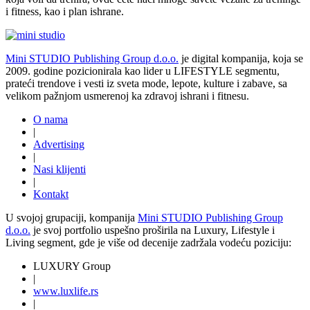
i fitness, kao i plan ishrane.
Mini STUDIO Publishing Group d.o.o.
je digital kompanija, koja se
2009. godine pozicionirala kao lider u LIFESTYLE segmentu,
prateći trendove i vesti iz sveta mode, lepote, kulture i zabave, sa
velikom pažnjom usmerenoj ka zdravoj ishrani i fitnesu.
O nama
|
Advertising
|
Nasi klijenti
|
Kontakt
U svojoj grupaciji, kompanija
Mini STUDIO Publishing Group
d.o.o.
je svoj portfolio uspešno proširila na Luxury, Lifestyle i
Living segment, gde je više od decenije zadržala vodeću poziciju:
LUXURY Group
|
www.
luxlife
.rs
|