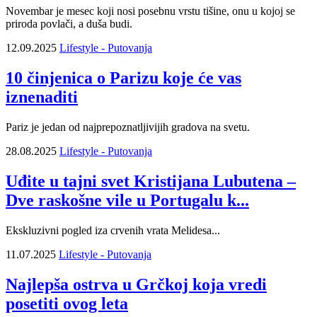
Novembar je mesec koji nosi posebnu vrstu tišine, onu u kojoj se
priroda povlači, a duša budi.
12.09.2025
Lifestyle - Putovanja
10 činjenica o Parizu koje će vas
iznenaditi
Pariz je jedan od najprepoznatljivijih gradova na svetu.
28.08.2025
Lifestyle - Putovanja
Uđite u tajni svet Kristijana Lubutena –
Dve raskošne vile u Portugalu k...
Ekskluzivni pogled iza crvenih vrata Melidesa...
11.07.2025
Lifestyle - Putovanja
Najlepša ostrva u Grčkoj koja vredi
posetiti ovog leta