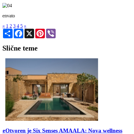
envato
«
1
2
3
4
5
»
Share
Facebook
X
Pinterest
Viber
Slične teme
e
Otvoren je Six Senses AMAALA: Nova wellness