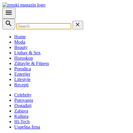
Home
Moda
Beauty
Ljubav & Sex
Horoskop
Zdravlje & Fitness
Porodica
Enterijer
Lifestyle
Recepti
Celebrity
Putovanja
Događaji
Zabava
Kultura
Hi-Tech
Uspešna žena