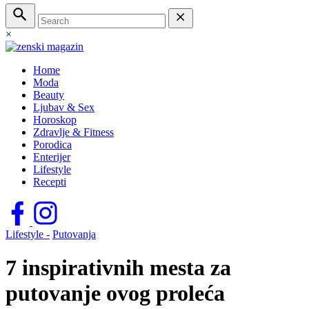
×
Home
Moda
Beauty
Ljubav & Sex
Horoskop
Zdravlje & Fitness
Porodica
Enterijer
Lifestyle
Recepti
Lifestyle -
Putovanja
7 inspirativnih mesta za
putovanje ovog proleća