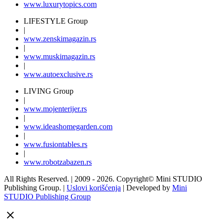
www.
luxurytopics
.com
LIFESTYLE Group
|
www.
zenski
magazin.rs
|
www.
muski
magazin.rs
|
www.
auto
exclusive.rs
LIVING Group
|
www.
moj
enterijer.rs
|
www.
ideas
homegarden.com
|
www.
fusiontables
.rs
|
www.
robotzabazen
.rs
All Rights Reserved.
| 2009 - 2026.
Copyright©
Mini STUDIO
Publishing Group. |
Uslovi korišćenja
| Developed by
Mini
STUDIO Publishing Group