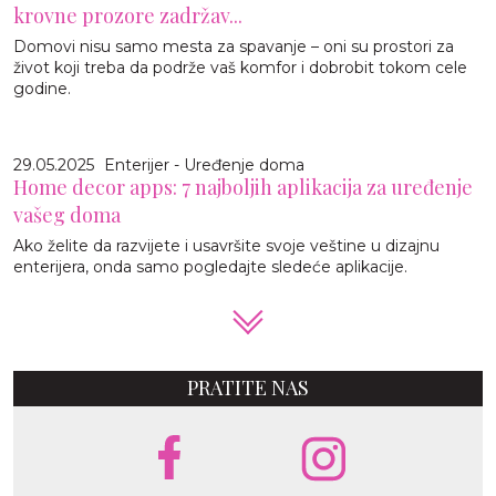
krovne prozore zadržav...
Domovi nisu samo mesta za spavanje – oni su prostori za
život koji treba da podrže vaš komfor i dobrobit tokom cele
godine.
29.05.2025
Enterijer - Uređenje doma
Home decor apps: 7 najboljih aplikacija za uređenje
vašeg doma
Ako želite da razvijete i usavršite svoje veštine u dizajnu
enterijera, onda samo pogledajte sledeće aplikacije.
PRATITE NAS