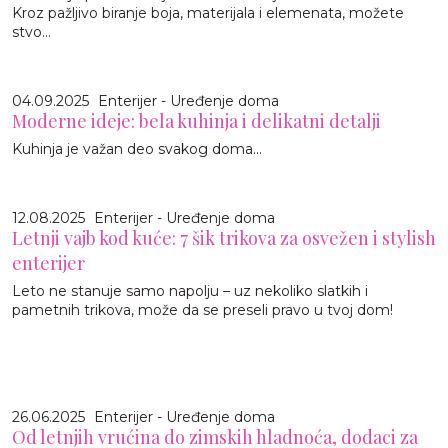
Kroz pažljivo biranje boja, materijala i elemenata, možete
stvo...
04.09.2025
Enterijer - Uređenje doma
Moderne ideje: bela kuhinja i delikatni detalji
Kuhinja je važan deo svakog doma...
12.08.2025
Enterijer - Uređenje doma
Letnji vajb kod kuće: 7 šik trikova za osvežen i stylish
enterijer
Leto ne stanuje samo napolju – uz nekoliko slatkih i
pametnih trikova, može da se preseli pravo u tvoj dom!
26.06.2025
Enterijer - Uređenje doma
Od letnjih vrućina do zimskih hladnoća, dodaci za