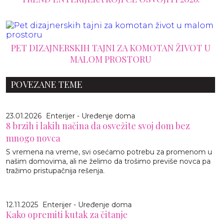
PET DIZAJNERSKIH TAJNI ZA KOMOTAN ŽIVOT U
MALOM PROSTORU
POVEZANE TEME
23.01.2026
Enterijer - Uređenje doma
8 brzih i lakih načina da osvežite svoj dom bez
mnogo novca
S vremena na vreme, svi osećamo potrebu za promenom u
našim domovima, ali ne želimo da trošimo previše novca pa
tražimo pristupačnija rešenja.
12.11.2025
Enterijer - Uređenje doma
Kako opremiti kutak za čitanje