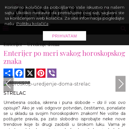
Koristimo kolačiće da poboljšamo Vaše iskustvo na našem
sajtu. Ukoliko nastavite da pretražujete ovaj sajt, saglasni ste
sa korišćenjem web kolačića. Za više informacija pogledajte
našu
Politiku kolačića
.
PRIHVATAM
Enterijer -
Uređenje doma
Enterijer po meri svakog horoskopskog
znaka
Share
Facebook
X
Pinterest
Viber
shutterstock
STRELAC
Urnebesna osoba, iskrena i puna slobode –
da li vas ovo
opisuje
? Ako je vaš odgovor potvrdan, čestitamo, ponašate
se u skladu sa svojim horoskopskim znakom! Ne volite da
poštujete pravila, pa zato slobodno isprobajte neke nove
trendove koje bi drugi zaobišli u širokom luku. Vama je