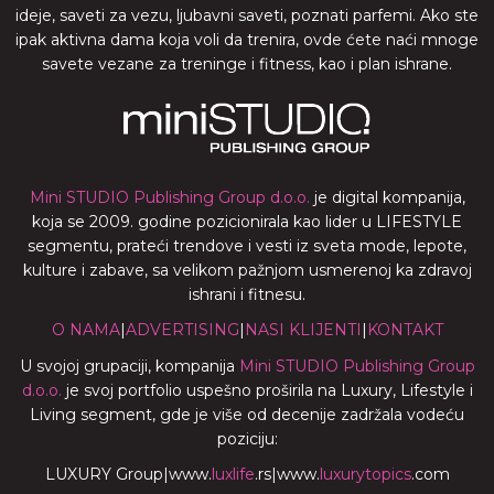
ideje, saveti za vezu, ljubavni saveti, poznati parfemi. Ako ste
ipak aktivna dama koja voli da trenira, ovde ćete naći mnoge
savete vezane za treninge i fitness, kao i plan ishrane.
Mini STUDIO Publishing Group d.o.o.
je digital kompanija,
koja se 2009. godine pozicionirala kao lider u LIFESTYLE
segmentu, prateći trendove i vesti iz sveta mode, lepote,
kulture i zabave, sa velikom pažnjom usmerenoj ka zdravoj
ishrani i fitnesu.
O NAMA
|
ADVERTISING
|
NASI KLIJENTI
|
KONTAKT
U svojoj grupaciji, kompanija
Mini STUDIO Publishing Group
d.o.o.
je svoj portfolio uspešno proširila na Luxury, Lifestyle i
Living segment, gde je više od decenije zadržala vodeću
poziciju:
LUXURY Group
|
www.
luxlife
.rs
|
www.
luxurytopics
.com