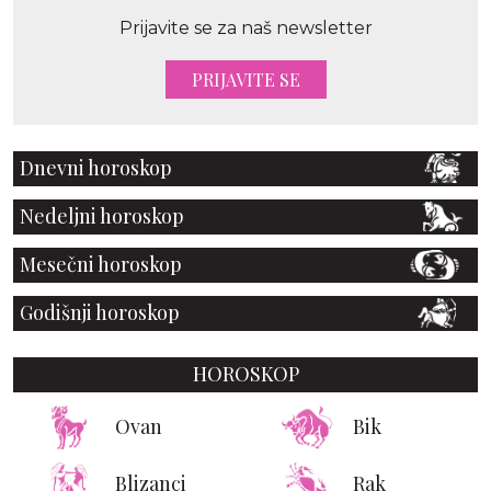
Prijavite se za naš newsletter
PRIJAVITE SE
Dnevni horoskop
Nedeljni horoskop
Mesečni horoskop
Godišnji horoskop
HOROSKOP
Ovan
Bik
Blizanci
Rak