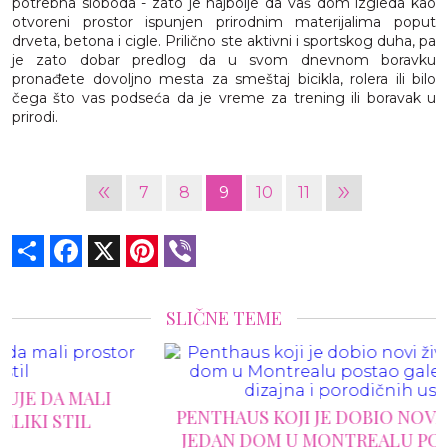
potrebna sloboda - zato je najbolje da vaš dom izgleda kao
otvoreni prostor ispunjen prirodnim materijalima poput
drveta, betona i cigle. Prilično ste aktivni i sportskog duha, pa
je zato dobar predlog da u svom dnevnom boravku
pronađete dovoljno mesta za smeštaj bicikla, rolera ili bilo
čega što vas podseća da je vreme za trening ili boravak u
prirodi.
«
»
7
8
9
10
11
Share
Facebook
X
Pinterest
Viber
SLIČNE TEME
PENTHAUS KOJI JE DOBIO NOVI ŽIVOT: KAKO JE
JEDAN DOM U MONTREALU POSTAO GALERIJA