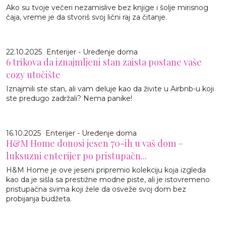
Ako su tvoje večeri nezamislive bez knjige i šolje mirisnog
čaja, vreme je da stvoriš svoj lični raj za čitanje.
22.10.2025
Enterijer - Uređenje doma
6 trikova da iznajmljeni stan zaista postane vaše
cozy utočište
Iznajmili ste stan, ali vam deluje kao da živite u Airbnb-u koji
ste predugo zadržali? Nema panike!
16.10.2025
Enterijer - Uređenje doma
H&M Home donosi jesen 70-ih u vaš dom –
luksuzni enterijer po pristupačn...
H&M Home je ove jeseni pripremio kolekciju koja izgleda
kao da je sišla sa prestižne modne piste, ali je istovremeno
pristupačna svima koji žele da osveže svoj dom bez
probijanja budžeta.