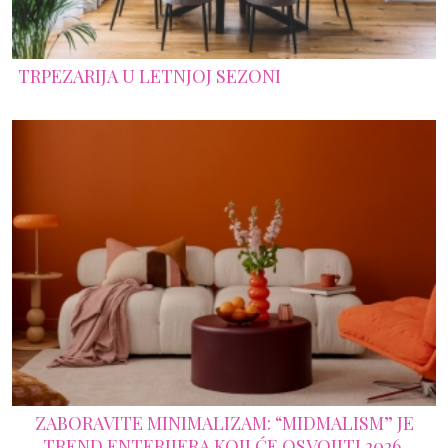
TRPEZARIJA U LETNJOJ SEZONI
ZABORAVITE MINIMALIZAM: “MIDMALISM” JE
TREND ENTERIJERA KOJI ĆE OSVOJITI 2026.