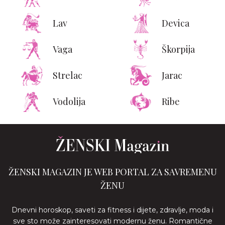
Lav
Devica
Vaga
Škorpija
Strelac
Jarac
Vodolija
Ribe
ŽENSKI MAGAZIN JE WEB PORTAL ZA SAVREMENU
ŽENU
Dnevni horoskop, saveti za fitness i dijete, zdravlje, moda i
sve sto može zainteresovati modernu ženu. Romantične