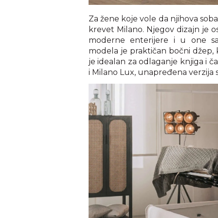
Za žene koje vole da njihova soba
krevet Milano. Njegov dizajn je 
moderne enterijere i u one sa
modela je praktičan bočni džep, ko
je idealan za odlaganje knjiga i č
i Milano Lux, unapređena verzija