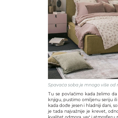
Spavaća soba je mnogo više od 
Tu se povlačimo kada želimo da
knjigu, pustimo omiljenu seriju 
kada dođe jesen i hladniji dani, s
je tada najvažnije je krevet, 
kvalitet odmora, već i atmosferu 