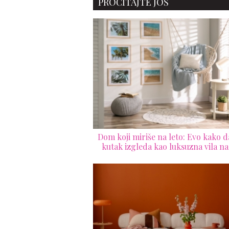
PROČITAJTE JOŠ
Dom koji miriše na leto: Evo kako d
kutak izgleda kao luksuzna vila na