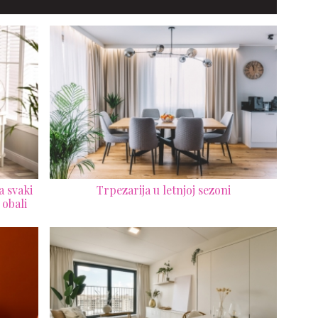
a svaki
Trpezarija u letnjoj sezoni
 obali