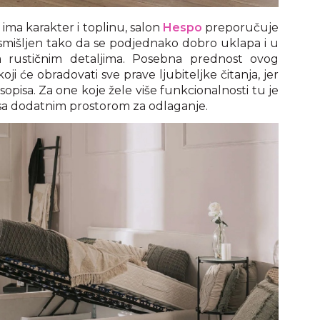
 ima karakter i toplinu, salon
Hespo
preporučuje
osmišljen tako da se podjednako dobro uklapa i u
 rustičnim detaljima. Posebna prednost ovog
ji će obradovati sve prave ljubiteljke čitanja, jer
asopisa. Za one koje žele više funkcionalnosti tu je
 sa dodatnim prostorom za odlaganje.