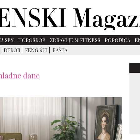
& SEX
HOROSKOP
ZDRAVLJE & FITNESS
PORODICA
E
DEKOR
FENG ŠUI
BAŠTA
hladne dane