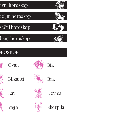
vni horoskop
eljni horoskop
ečni horoskop
išnji horoskop
OROSKOP
Ovan
Bik
Blizanci
Rak
Lav
Devica
Vaga
Škorpija