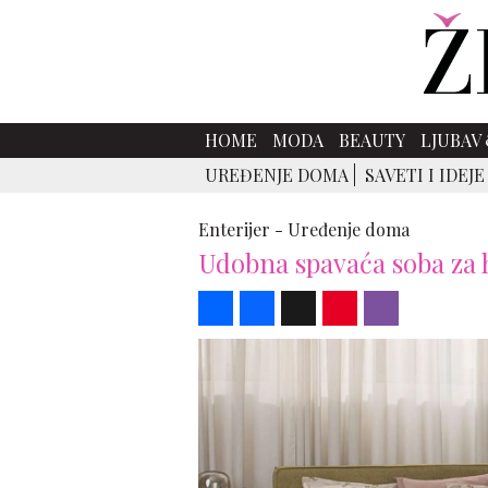
HOME
MODA
BEAUTY
LJUBAV 
UREĐENJE DOMA
SAVETI I IDEJE
Enterijer -
Uređenje doma
Udobna spavaća soba za 
Share
Facebook
X
Pinterest
Viber