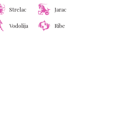
Strelac
Jarac
Vodolija
Ribe