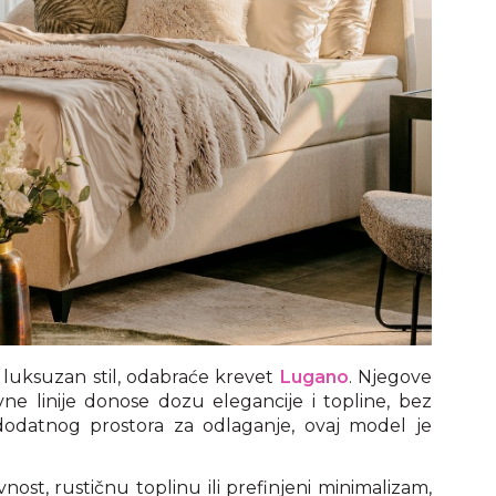
i luksuzan stil, odabraće krevet
Lugano
. Njegove
vne linije donose dozu elegancije i topline, bez
 dodatnog prostora za odlaganje, ovaj model je
ost, rustičnu toplinu ili prefinjeni minimalizam,