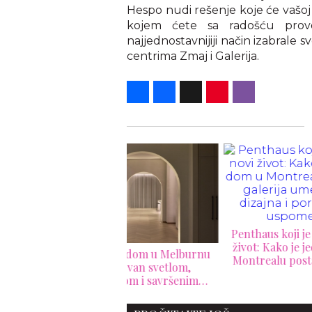
Hespo nudi rešenje koje će vašoj s
kojem ćete sa radošću provo
najjednostavnijiji način izabrale 
centrima Zmaj i Galerija.
Share
Facebook
X
Pinterest
Viber
Penthaus koji je dobio novi
život: Kako je jedan dom u
suzni dom u Melburnu
3 pr
Montrealu postao galerija
oblikovan svetlom,
ure
umetnosti, dizajna i
amenom i savršenim
va
porodičnih uspomena
proporcijama
e