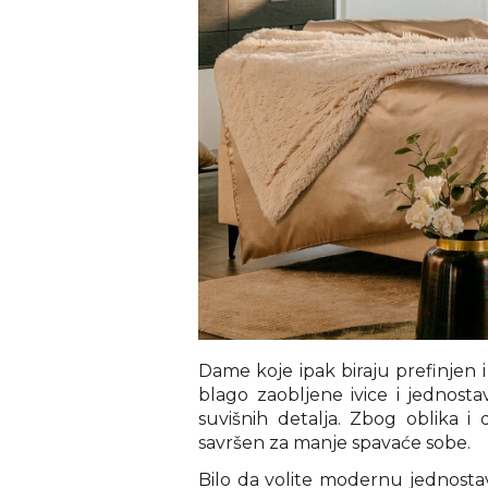
Dame koje ipak biraju prefinjen 
blago zaobljene ivice i jednosta
suvišnih detalja. Zbog oblika i
savršen za manje spavaće sobe.
Bilo da volite modernu jednostavn