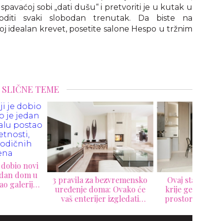
pavaćoj sobi „dati dušu“ i pretvoriti je u kutak u
diti svaki slobodan trenutak. Da biste na
svoj idealan krevet, posetite salone Hespo u tržnim
SLIČNE TEME
Kak
kvad
odmo
avila za bezvremensko
Ovaj stan od samo 33 m²
đenje doma: Ovako će
krije genijalne ideje: Mali
š enterijer izgledati
prostor koji izgleda veće,
legantno godinama
elegantnije i funkcionalnije