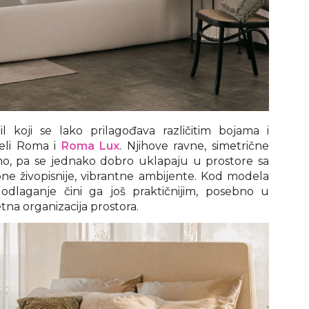
stil koji se lako prilagođava različitim bojama i
deli Roma i
Roma Lux
. Njihove ravne, simetrične
tno, pa se jednako dobro uklapaju u prostore sa
ne živopisnije, vibrantne ambijente. Kod modela
dlaganje čini ga još praktičnijim, posebno u
a organizacija prostora.