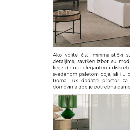
Ako volite čist, minimalistički 
detaljima, savršen izbor su mo
linije deluju elegantno i diskre
svedenom paletom boja, ali i u o
Roma Lux dodatni prostor za o
domovima gde je potrebna pametn