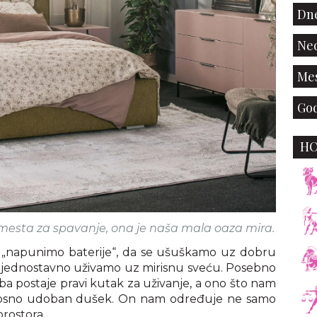
Dne
Ned
Mes
God
H
mesta za spavanje, ona je naša mala oaza mira.
 „napunimo baterije“, da se ušuškamo uz dobru
ili jednostavno uživamo uz mirisnu sveću. Posebno
oba postaje pravi kutak za uživanje, a ono što nam
odnosno udoban dušek. On nam određuje ne samo
prostora.