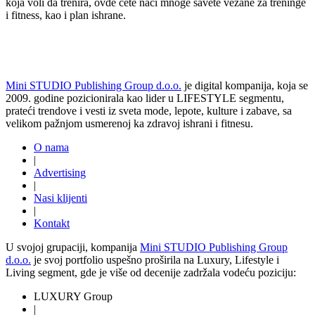
koja voli da trenira, ovde ćete naći mnoge savete vezane za treninge
i fitness, kao i plan ishrane.
Mini STUDIO Publishing Group d.o.o.
je digital kompanija, koja se
2009. godine pozicionirala kao lider u LIFESTYLE segmentu,
prateći trendove i vesti iz sveta mode, lepote, kulture i zabave, sa
velikom pažnjom usmerenoj ka zdravoj ishrani i fitnesu.
O nama
|
Advertising
|
Nasi klijenti
|
Kontakt
U svojoj grupaciji, kompanija
Mini STUDIO Publishing Group
d.o.o.
je svoj portfolio uspešno proširila na Luxury, Lifestyle i
Living segment, gde je više od decenije zadržala vodeću poziciju:
LUXURY Group
|