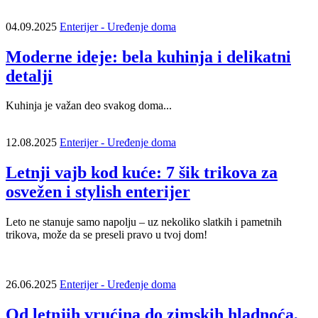
04.09.2025
Enterijer - Uređenje doma
Moderne ideje: bela kuhinja i delikatni
detalji
Kuhinja je važan deo svakog doma...
12.08.2025
Enterijer - Uređenje doma
Letnji vajb kod kuće: 7 šik trikova za
osvežen i stylish enterijer
Leto ne stanuje samo napolju – uz nekoliko slatkih i pametnih
trikova, može da se preseli pravo u tvoj dom!
26.06.2025
Enterijer - Uređenje doma
Od letnjih vrućina do zimskih hladnoća,