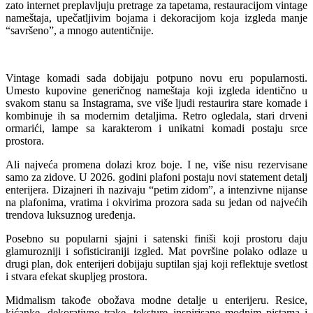
zato internet preplavljuju pretrage za tapetama, restauracijom vintage
nameštaja, upečatljivim bojama i dekoracijom koja izgleda manje
“savršeno”, a mnogo autentičnije.
Vintage komadi sada dobijaju potpuno novu eru popularnosti.
Umesto kupovine generičnog nameštaja koji izgleda identično u
svakom stanu sa Instagrama, sve više ljudi restaurira stare komade i
kombinuje ih sa modernim detaljima. Retro ogledala, stari drveni
ormarići, lampe sa karakterom i unikatni komadi postaju srce
prostora.
Ali najveća promena dolazi kroz boje. I ne, više nisu rezervisane
samo za zidove. U 2026. godini plafoni postaju novi statement detalj
enterijera. Dizajneri ih nazivaju “petim zidom”, a intenzivne nijanse
na plafonima, vratima i okvirima prozora sada su jedan od najvećih
trendova luksuznog uređenja.
Posebno su popularni sjajni i satenski finiši koji prostoru daju
glamurozniji i sofisticiraniji izgled. Mat površine polako odlaze u
drugi plan, dok enterijeri dobijaju suptilan sjaj koji reflektuje svetlost
i stvara efekat skupljeg prostora.
Midmalism takođe obožava modne detalje u enterijeru. Resice,
kićanke, dekorativne trake, teksture inspirisane modnim pistama i