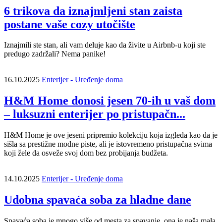
6 trikova da iznajmljeni stan zaista
postane vaše cozy utočište
Iznajmili ste stan, ali vam deluje kao da živite u Airbnb-u koji ste
predugo zadržali? Nema panike!
16.10.2025
Enterijer - Uređenje doma
H&M Home donosi jesen 70-ih u vaš dom
– luksuzni enterijer po pristupačn...
H&M Home je ove jeseni pripremio kolekciju koja izgleda kao da je
sišla sa prestižne modne piste, ali je istovremeno pristupačna svima
koji žele da osveže svoj dom bez probijanja budžeta.
14.10.2025
Enterijer - Uređenje doma
Udobna spavaća soba za hladne dane
Spavaća soba je mnogo više od mesta za spavanje, ona je naša mala