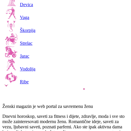
Devica
Vaga
Škorpija
Strelac
Jarac
Vodolija
Ribe
Ženski magazin je web portal za savremenu ženu
Dnevni horoskop, saveti za fitness i dijete, zdravlje, moda i sve sto
može zainteresovati modernu ženu. Romantične ideje, saveti za
vezu, ljubavni saveti, poznati parfemi. Ako ste ipak aktivna dama