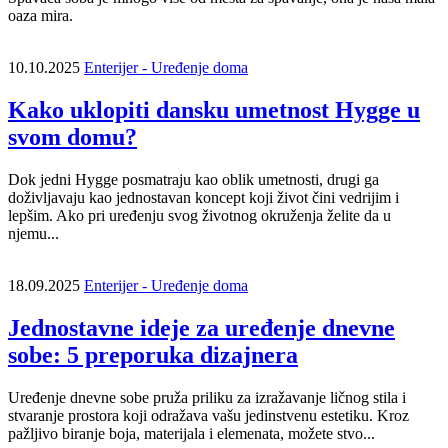
oaza mira.
10.10.2025
Enterijer - Uređenje doma
Kako uklopiti dansku umetnost Hygge u
svom domu?
Dok jedni Hygge posmatraju kao oblik umetnosti, drugi ga
doživljavaju kao jednostavan koncept koji život čini vedrijim i
lepšim. Ako pri uređenju svog životnog okruženja želite da u
njemu...
18.09.2025
Enterijer - Uređenje doma
Jednostavne ideje za uređenje dnevne
sobe: 5 preporuka dizajnera
Uređenje dnevne sobe pruža priliku za izražavanje ličnog stila i
stvaranje prostora koji odražava vašu jedinstvenu estetiku. Kroz
pažljivo biranje boja, materijala i elemenata, možete stvo...