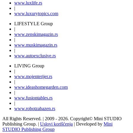
www.
luxlife
.rs
|
www.
luxurytopics
.com
LIFESTYLE Group
|
www.
zenski
magazin.rs
|
www.
muski
magazin.rs
|
www.
auto
exclusive.rs
LIVING Group
|
www.
moj
enterijer.rs
|
www.
ideas
homegarden.com
|
www.
fusiontables
.rs
|
www.
robotzabazen
.rs
All Rights Reserved.
| 2009 - 2026.
Copyright©
Mini STUDIO
Publishing Group. |
Uslovi korišćenja
| Developed by
Mini
STUDIO Publishing Group