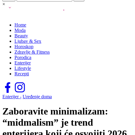
×
Home
Moda
Beauty
Ljubav & Sex
Horoskop
Zdravlje & Fitness
Porodica
Enterijer
Lifestyle
Recepti
Enterijer -
Uređenje doma
Zaboravite minimalizam:
“midmalism” je trend
enterijera koji će osvojiti 2026.