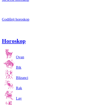
Godišnji horoskop
Horoskop
Ovan
Bik
Blizanci
Rak
Lav