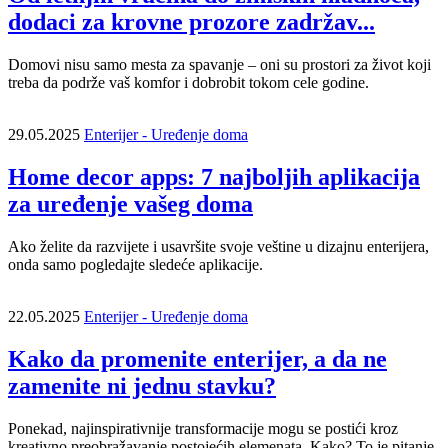
dodaci za krovne prozore zadržav...
Domovi nisu samo mesta za spavanje – oni su prostori za život koji
treba da podrže vaš komfor i dobrobit tokom cele godine.
29.05.2025
Enterijer - Uređenje doma
Home decor apps: 7 najboljih aplikacija
za uređenje vašeg doma
Ako želite da razvijete i usavršite svoje veštine u dizajnu enterijera,
onda samo pogledajte sledeće aplikacije.
22.05.2025
Enterijer - Uređenje doma
Kako da promenite enterijer, a da ne
zamenite ni jednu stavku?
Ponekad, najinspirativnije transformacije mogu se postići kroz
kreativno preobražavanje postojećih elemenata. Kako? To je pitanje