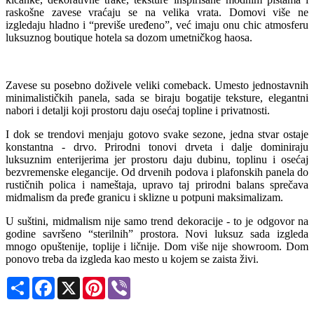
raskošne zavese vraćaju se na velika vrata. Domovi više ne
izgledaju hladno i “previše uređeno”, već imaju onu chic atmosferu
luksuznog boutique hotela sa dozom umetničkog haosa.
Zavese su posebno doživele veliki comeback. Umesto jednostavnih
minimalističkih panela, sada se biraju bogatije teksture, elegantni
nabori i detalji koji prostoru daju osećaj topline i privatnosti.
I dok se trendovi menjaju gotovo svake sezone, jedna stvar ostaje
konstantna - drvo. Prirodni tonovi drveta i dalje dominiraju
luksuznim enterijerima jer prostoru daju dubinu, toplinu i osećaj
bezvremenske elegancije. Od drvenih podova i plafonskih panela do
rustičnih polica i nameštaja, upravo taj prirodni balans sprečava
midmalism da pređe granicu i sklizne u potpuni maksimalizam.
U suštini, midmalism nije samo trend dekoracije - to je odgovor na
godine savršeno “sterilnih” prostora. Novi luksuz sada izgleda
mnogo opuštenije, toplije i ličnije. Dom više nije showroom. Dom
ponovo treba da izgleda kao mesto u kojem se zaista živi.
Share
Facebook
X
Pinterest
Viber