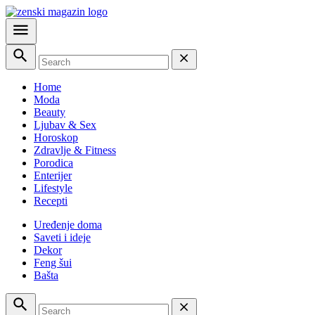
Home
Moda
Beauty
Ljubav & Sex
Horoskop
Zdravlje & Fitness
Porodica
Enterijer
Lifestyle
Recepti
Uređenje doma
Saveti i ideje
Dekor
Feng šui
Bašta