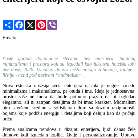
Share
Facebook
X
Pinterest
Viber
Envato
Posle godina dominacije sterilnih bež enterijera, hladnog
minimalizma i prostora koji su izgledali kao luksuzni hotelski lobi
bez duše, 2026. konačno donosi nešto mnogo zabavnije, toplije i
ličnije - trend pod nazivom “midmalism”.
Nova estetska opsesija sveta enterijera nastala je negde između
minimalizma i maksimalizma, pa otuda i ime. Ideja je jednostavna:
prostor više ne mora da bude potpuno prazan da bi izgledao
elegantno, ali ni zatrpan detaljima da bi imao karakter. Midmalism
bira savršenu sredinu - sofisticiran dom sa dozom razigranosti,
bojama koje podižu energiju i detaljima koji deluju kao da pričaju
priču.
Prema analizama trendova u dizajnu enterijera, ljudi danas žele
domove koji izgledaju toplije, življe i personalizovanije. Upravo