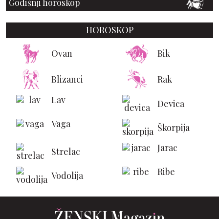
Godišnji horoskop
HOROSKOP
Ovan
Bik
Blizanci
Rak
Lav
Devica
Vaga
Škorpija
Jarac
Strelac
Ribe
Vodolija