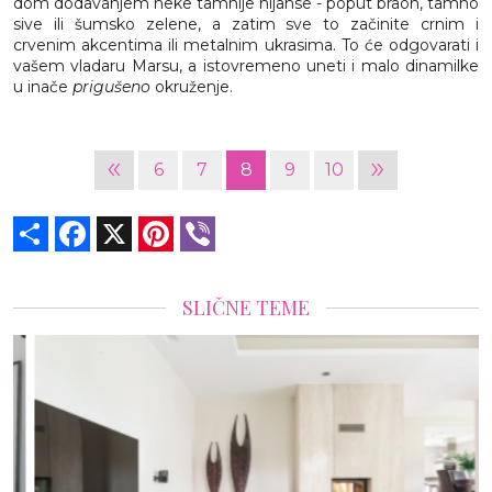
dom dodavanjem neke tamnije nijanse - poput braon, tamno
sive ili šumsko zelene, a zatim sve to začinite crnim i
crvenim akcentima ili metalnim ukrasima. To će odgovarati i
vašem vladaru Marsu, a istovremeno uneti i malo dinamilke
u inače
prigušeno
okruženje.
«
»
6
7
8
9
10
Share
Facebook
X
Pinterest
Viber
SLIČNE TEME