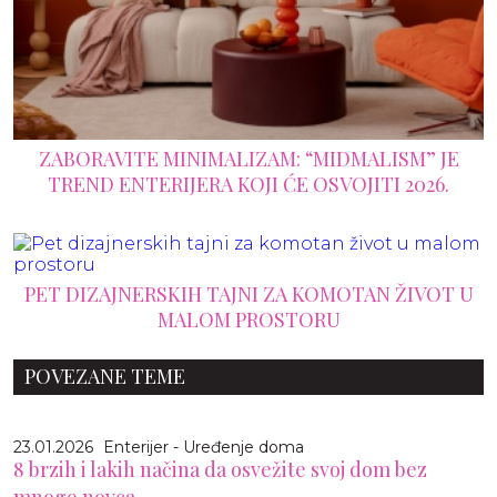
ZABORAVITE MINIMALIZAM: “MIDMALISM” JE
TREND ENTERIJERA KOJI ĆE OSVOJITI 2026.
PET DIZAJNERSKIH TAJNI ZA KOMOTAN ŽIVOT U
MALOM PROSTORU
POVEZANE TEME
23.01.2026
Enterijer - Uređenje doma
8 brzih i lakih načina da osvežite svoj dom bez
mnogo novca