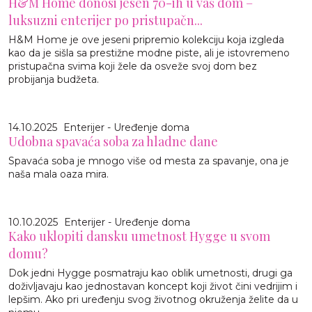
H&M Home donosi jesen 70-ih u vaš dom –
luksuzni enterijer po pristupačn...
H&M Home je ove jeseni pripremio kolekciju koja izgleda
kao da je sišla sa prestižne modne piste, ali je istovremeno
pristupačna svima koji žele da osveže svoj dom bez
probijanja budžeta.
14.10.2025
Enterijer - Uređenje doma
Udobna spavaća soba za hladne dane
Spavaća soba je mnogo više od mesta za spavanje, ona je
naša mala oaza mira.
10.10.2025
Enterijer - Uređenje doma
Kako uklopiti dansku umetnost Hygge u svom
domu?
Dok jedni Hygge posmatraju kao oblik umetnosti, drugi ga
doživljavaju kao jednostavan koncept koji život čini vedrijim i
lepšim. Ako pri uređenju svog životnog okruženja želite da u