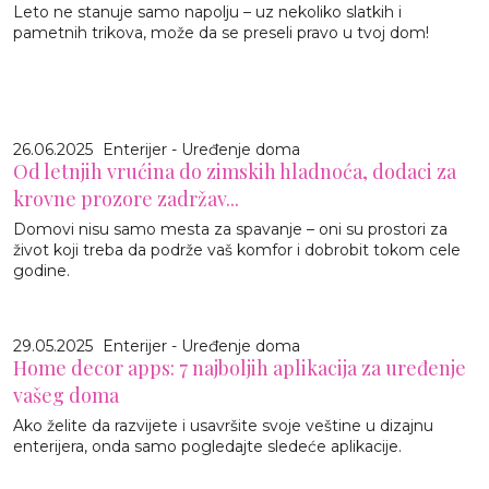
Leto ne stanuje samo napolju – uz nekoliko slatkih i
pametnih trikova, može da se preseli pravo u tvoj dom!
26.06.2025
Enterijer - Uređenje doma
Od letnjih vrućina do zimskih hladnoća, dodaci za
krovne prozore zadržav...
Domovi nisu samo mesta za spavanje – oni su prostori za
život koji treba da podrže vaš komfor i dobrobit tokom cele
godine.
29.05.2025
Enterijer - Uređenje doma
Home decor apps: 7 najboljih aplikacija za uređenje
vašeg doma
Ako želite da razvijete i usavršite svoje veštine u dizajnu
enterijera, onda samo pogledajte sledeće aplikacije.