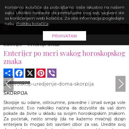
Koristimo kolačiće da poboljšamo Vaše iskustvo na našem
sajtu. Ukoliko nastavite da pretražujete ovaj sajt, saglasni ste
sa korišćenjem web kolačića. Za više informacija pogledajte
našu
Politiku kolačića
.
PRIHVATAM
Enterijer -
Uređenje doma
Enterijer po meri svakog horoskopskog
znaka
Share
Facebook
X
Pinterest
Viber
shutterstock
ŠKORPIJA
Škorpije su odane, oštroumne, pravedne i iznad svega vole
privatnost. Evo nekoliko načina da dozvolite da vaš dom
pokaže da živite u skladu sa svojim horoskopskim znakom.
Za početak, nešto smeliji (da ne kažemo mračniji) dizajn
enterijera bi mogao biti savršen izbor za vas. Uredite svoj