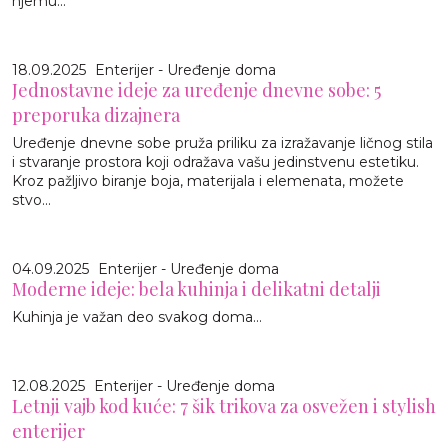
njemu...
18.09.2025
Enterijer - Uređenje doma
Jednostavne ideje za uređenje dnevne sobe: 5
preporuka dizajnera
Uređenje dnevne sobe pruža priliku za izražavanje ličnog stila
i stvaranje prostora koji odražava vašu jedinstvenu estetiku.
Kroz pažljivo biranje boja, materijala i elemenata, možete
stvo...
04.09.2025
Enterijer - Uređenje doma
Moderne ideje: bela kuhinja i delikatni detalji
Kuhinja je važan deo svakog doma...
12.08.2025
Enterijer - Uređenje doma
Letnji vajb kod kuće: 7 šik trikova za osvežen i stylish
enterijer