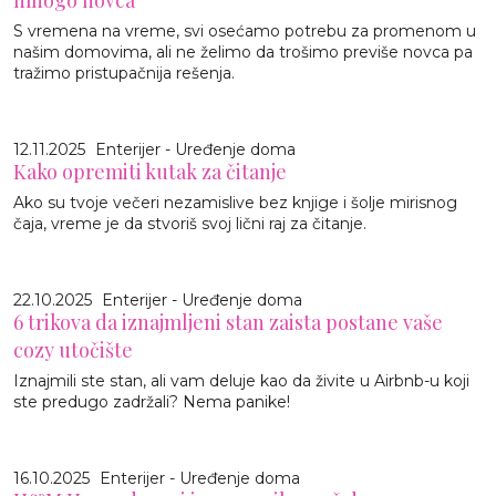
S vremena na vreme, svi osećamo potrebu za promenom u
našim domovima, ali ne želimo da trošimo previše novca pa
tražimo pristupačnija rešenja.
12.11.2025
Enterijer - Uređenje doma
Kako opremiti kutak za čitanje
Ako su tvoje večeri nezamislive bez knjige i šolje mirisnog
čaja, vreme je da stvoriš svoj lični raj za čitanje.
22.10.2025
Enterijer - Uređenje doma
6 trikova da iznajmljeni stan zaista postane vaše
cozy utočište
Iznajmili ste stan, ali vam deluje kao da živite u Airbnb-u koji
ste predugo zadržali? Nema panike!
16.10.2025
Enterijer - Uređenje doma