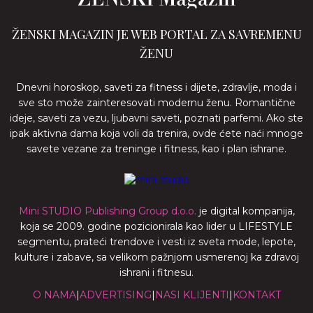
ŽENSKI MAGAZIN JE WEB PORTAL ZA SAVREMENU
ŽENU
Dnevni horoskop, saveti za fitness i dijete, zdravlje, moda i
sve sto može zainteresovati modernu ženu. Romantične
ideje, saveti za vezu, ljubavni saveti, poznati parfemi. Ako ste
ipak aktivna dama koja voli da trenira, ovde ćete naći mnoge
savete vezane za treninge i fitness, kao i plan ishrane.
Mini STUDIO Publishing Group d.o.o.
je digital kompanija,
koja se 2009. godine pozicionirala kao lider u LIFESTYLE
segmentu, prateći trendove i vesti iz sveta mode, lepote,
kulture i zabave, sa velikom pažnjom usmerenoj ka zdravoj
ishrani i fitnesu.
O NAMA
|
ADVERTISING
|
NASI KLIJENTI
|
KONTAKT