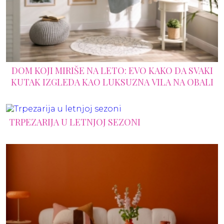
DOM KOJI MIRIŠE NA LETO: EVO KAKO DA SVAKI
KUTAK IZGLEDA KAO LUKSUZNA VILA NA OBALI
TRPEZARIJA U LETNJOJ SEZONI