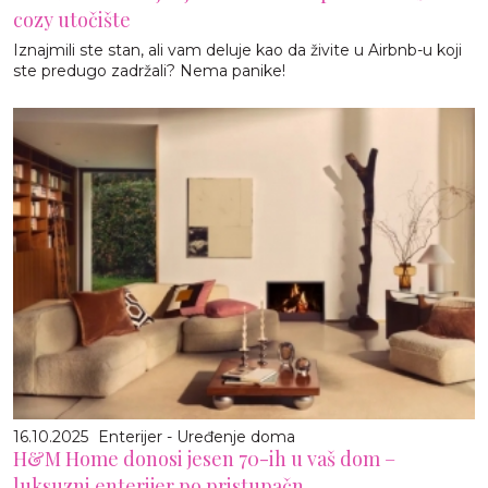
cozy utočište
Iznajmili ste stan, ali vam deluje kao da živite u Airbnb-u koji
ste predugo zadržali? Nema panike!
16.10.2025
Enterijer - Uređenje doma
H&M Home donosi jesen 70-ih u vaš dom –
luksuzni enterijer po pristupačn...