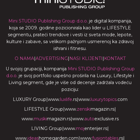
Mini STUDIO Publishing Group d.o.o.
je digital kompanija,
koja se 2009. godine pozicionirala kao lider u LIFESTYLE
segmentu, prateći trendove i vesti iz sveta mode, lepote,
kulture i zabave, sa velikom pažnjom usmerenoj ka zdravoj
ishrani i fitnesu.
O NAMA
|
ADVERTISING
|
NASI KLIJENTI
|
KONTAKT
U svojoj grupaciji, kompanija
Mini STUDIO Publishing Group
d.o.o.
je svoj portfolio uspešno proširila na Luxury, Lifestyle i
Living segment, gde je više od decenije zadržala vodeću
poziciju:
LUXURY Group
|
www.
luxlife
.rs
|
www.
luxurytopics
.com
LIFESTYLE Group
|
www.
zenski
magazin.rs
|
www.
muski
magazin.rs
|
www.
auto
exclusive.rs
LIVING Group
|
www.
moj
enterijer.rs
|
www.
ideas
homegarden.com
|
www.
fusiontables
.rs
|