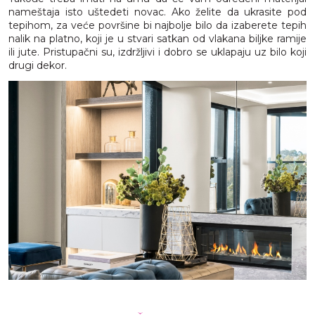
nameštaja isto uštedeti novac. Ako želite da ukrasite pod
tepihom, za veće površine bi najbolje bilo da izaberete tepih
nalik na platno, koji je u stvari satkan od vlakana biljke ramije
ili jute. Pristupačni su, izdržljivi i dobro se uklapaju uz bilo koji
drugi dekor.