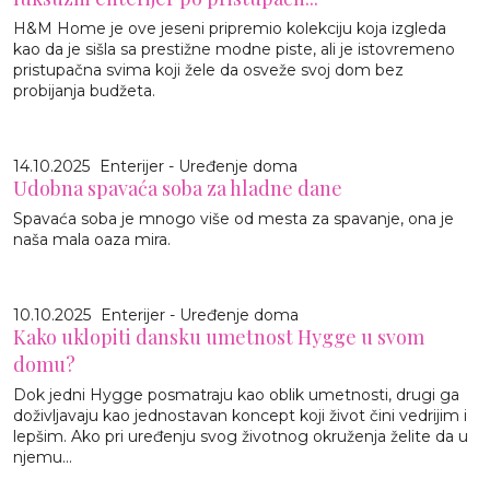
H&M Home je ove jeseni pripremio kolekciju koja izgleda
kao da je sišla sa prestižne modne piste, ali je istovremeno
pristupačna svima koji žele da osveže svoj dom bez
probijanja budžeta.
14.10.2025
Enterijer - Uređenje doma
Udobna spavaća soba za hladne dane
Spavaća soba je mnogo više od mesta za spavanje, ona je
naša mala oaza mira.
10.10.2025
Enterijer - Uređenje doma
Kako uklopiti dansku umetnost Hygge u svom
domu?
Dok jedni Hygge posmatraju kao oblik umetnosti, drugi ga
doživljavaju kao jednostavan koncept koji život čini vedrijim i
lepšim. Ako pri uređenju svog životnog okruženja želite da u
njemu...