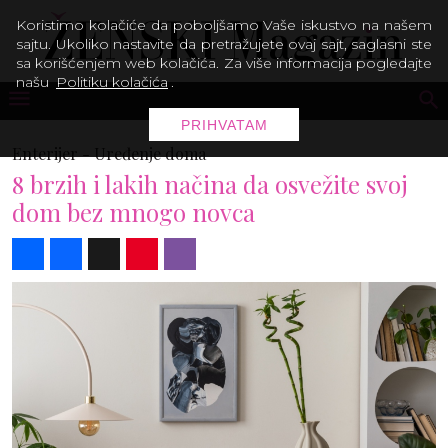
Koristimo kolačiće da poboljšamo Vaše iskustvo na našem
sajtu. Ukoliko nastavite da pretražujete ovaj sajt, saglasni ste
sa korišćenjem web kolačića. Za više informacija pogledajte
našu
Politiku kolačića
.
PRIHVATAM
Enterijer -
Uređenje doma
8 brzih i lakih načina da osvežite svoj
dom bez mnogo novca
Share
Facebook
X
Pinterest
Viber