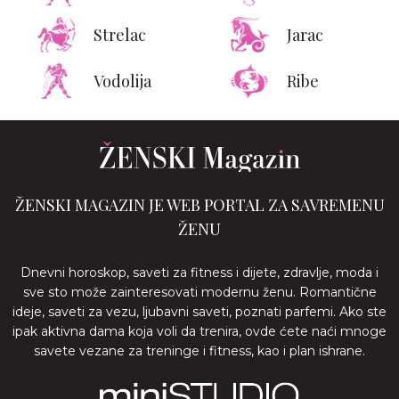
Strelac
Jarac
Vodolija
Ribe
ŽENSKI MAGAZIN JE WEB PORTAL ZA SAVREMENU
ŽENU
Dnevni horoskop, saveti za fitness i dijete, zdravlje, moda i
sve sto može zainteresovati modernu ženu. Romantične
ideje, saveti za vezu, ljubavni saveti, poznati parfemi. Ako ste
ipak aktivna dama koja voli da trenira, ovde ćete naći mnoge
savete vezane za treninge i fitness, kao i plan ishrane.