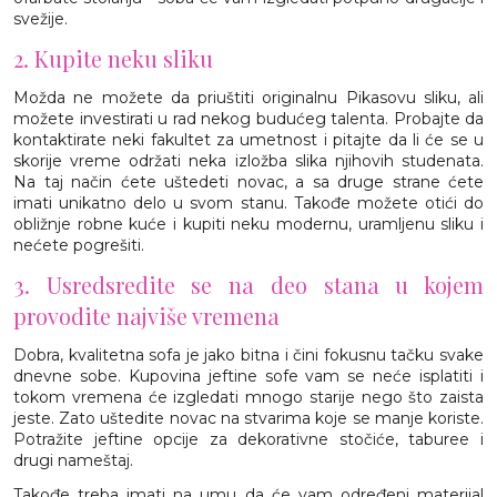
svežije.
2. Kupite neku sliku
Možda ne možete da priuštiti originalnu Pikasovu sliku, ali
možete investirati u rad nekog budućeg talenta. Probajte da
kontaktirate neki fakultet za umetnost i pitajte da li će se u
skorije vreme održati neka izložba slika njihovih studenata.
Na taj način ćete uštedeti novac, a sa druge strane ćete
imati unikatno delo u svom stanu. Takođe možete otići do
obližnje robne kuće i kupiti neku modernu, uramljenu sliku i
nećete pogrešiti.
3. Usredsredite se na deo stana u kojem
provodite najviše vremena
Dobra, kvalitetna sofa je jako bitna i čini fokusnu tačku svake
dnevne sobe. Kupovina jeftine sofe vam se neće isplatiti i
tokom vremena će izgledati mnogo starije nego što zaista
jeste. Zato uštedite novac na stvarima koje se manje koriste.
Potražite jeftine opcije za dekorativne stočiće, taburee i
drugi nameštaj.
Takođe treba imati na umu da će vam određeni materijal