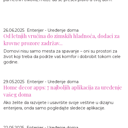
26.06.2025
Enterijer - Uređenje doma
Od letnjih vrućina do zimskih hladnoća, dodaci za
krovne prozore zadržav...
Domovi nisu samo mesta za spavanje – oni su prostori za
život koji treba da podrže vaš komfor i dobrobit tokom cele
godine.
29.05.2025
Enterijer - Uređenje doma
Home decor apps: 7 najboljih aplikacija za uređenje
vašeg doma
Ako želite da razvijete i usavršite svoje veštine u dizajnu
enterijera, onda samo pogledajte sledeće aplikacije.
22.05.2025
Enterijer - Uređenje doma