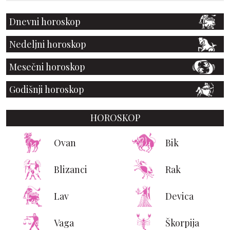
Dnevni horoskop
Nedeljni horoskop
Mesečni horoskop
Godišnji horoskop
HOROSKOP
Ovan
Bik
Blizanci
Rak
Lav
Devica
Vaga
Škorpija