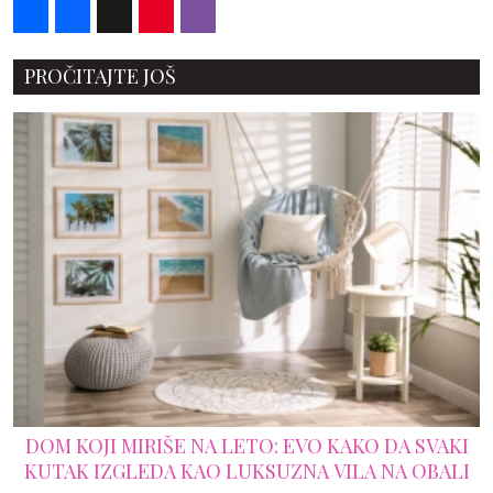
Share
Facebook
X
Pinterest
Viber
PROČITAJTE JOŠ
DOM KOJI MIRIŠE NA LETO: EVO KAKO DA SVAKI
KUTAK IZGLEDA KAO LUKSUZNA VILA NA OBALI