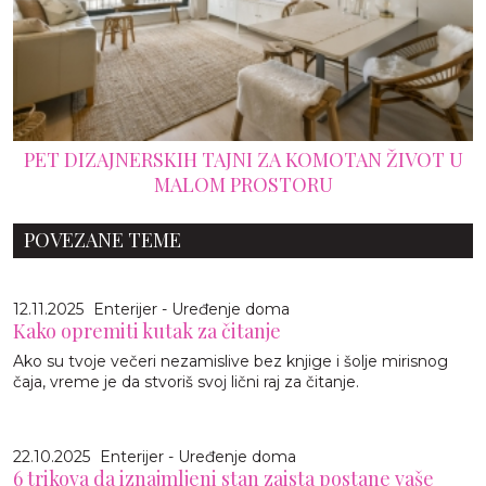
PET DIZAJNERSKIH TAJNI ZA KOMOTAN ŽIVOT U
MALOM PROSTORU
POVEZANE TEME
12.11.2025
Enterijer - Uređenje doma
Kako opremiti kutak za čitanje
Ako su tvoje večeri nezamislive bez knjige i šolje mirisnog
čaja, vreme je da stvoriš svoj lični raj za čitanje.
22.10.2025
Enterijer - Uređenje doma
6 trikova da iznajmljeni stan zaista postane vaše