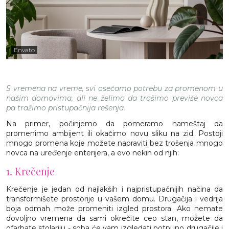
Envato
S vremena na vreme, svi osećamo potrebu za promenom u
našim domovima, ali ne želimo da trošimo previše novca
pa tražimo pristupačnija rešenja.
Na primer, počinjemo da pomeramo nameštaj da
promenimo ambijent ili okačimo novu sliku na zid. Postoji
mnogo promena koje možete napraviti bez trošenja mnogo
novca na uređenje enterijera, a evo nekih od njih:
1. Krečenje
Krečenje je jedan od najlakših i najpristupačnijih načina da
transformišete prostorije u vašem domu. Drugačija i vedrija
boja odmah može promeniti izgled prostora. Ako nemate
dovoljno vremena da sami okrečite ceo stan, možete da
ofarbate stolariju - soba će vam izgledati potpuno drugačije i