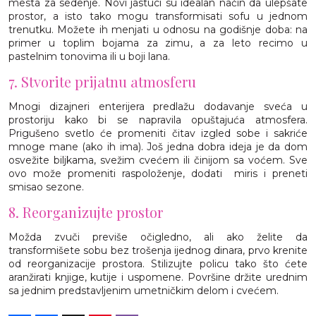
mesta za sedenje. Novi jastuci su idealan način da ulepšate
prostor, a isto tako mogu transformisati sofu u jednom
trenutku. Možete ih menjati u odnosu na godišnje doba: na
primer u toplim bojama za zimu, a za leto recimo u
pastelnim tonovima ili u boji lana.
7. Stvorite prijatnu atmosferu
Mnogi dizajneri enterijera predlažu dodavanje sveća u
prostoriju kako bi se napravila opuštajuća atmosfera.
Prigušeno svetlo će promeniti čitav izgled sobe i sakriće
mnoge mane (ako ih ima). Još jedna dobra ideja je da dom
osvežite biljkama, svežim cvećem ili činijom sa voćem. Sve
ovo može promeniti raspoloženje, dodati miris i preneti
smisao sezone.
8. Reorganizujte prostor
Možda zvuči previše očigledno, ali ako želite da
transformišete sobu bez trošenja ijednog dinara, prvo krenite
od reorganizacije prostora. Stilizujte policu tako što ćete
aranžirati knjige, kutije i uspomene. Površine držite urednim
sa jednim predstavljenim umetničkim delom i cvećem.