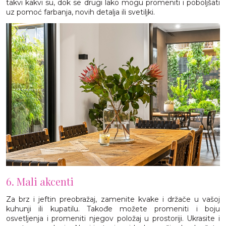
takvi kakvi su, dok se drugi lako mogu promeniti i poboljšati
uz pomoć farbanja, novih detalja ili svetiljki.
6. Mali akcenti
Za brz i jeftin preobražaj, zamenite kvake i držače u vašoj
kuhunji ili kupatilu. Takođe možete promeniti i boju
osvetljenja i promeniti njegov položaj u prostoriji. Ukrasite i