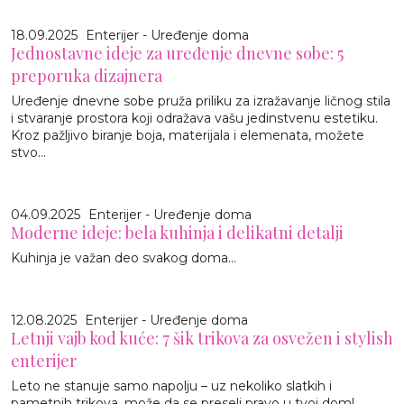
18.09.2025
Enterijer - Uređenje doma
Jednostavne ideje za uređenje dnevne sobe: 5
preporuka dizajnera
Uređenje dnevne sobe pruža priliku za izražavanje ličnog stila
i stvaranje prostora koji odražava vašu jedinstvenu estetiku.
Kroz pažljivo biranje boja, materijala i elemenata, možete
stvo...
04.09.2025
Enterijer - Uređenje doma
Moderne ideje: bela kuhinja i delikatni detalji
Kuhinja je važan deo svakog doma...
12.08.2025
Enterijer - Uređenje doma
Letnji vajb kod kuće: 7 šik trikova za osvežen i stylish
enterijer
Leto ne stanuje samo napolju – uz nekoliko slatkih i
pametnih trikova, može da se preseli pravo u tvoj dom!