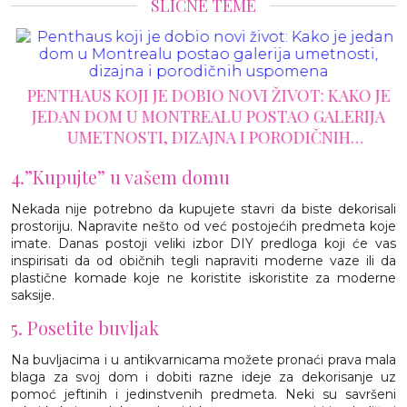
SLIČNE TEME
PENTHAUS KOJI JE DOBIO NOVI ŽIVOT: KAKO JE
JEDAN DOM U MONTREALU POSTAO GALERIJA
UMETNOSTI, DIZAJNA I PORODIČNIH
USPOMENA
4.”Kupujte” u vašem domu
Nekada nije potrebno da kupujete stavri da biste dekorisali
prostoriju. Napravite nešto od već postojećih predmeta koje
imate. Danas postoji veliki izbor DIY predloga koji će vas
inspirisati da od običnih tegli napraviti moderne vaze ili da
plastične komade koje ne koristite iskoristite za moderne
saksije.
5. Posetite buvljak
Na buvljacima i u antikvarnicama možete pronaći prava mala
blaga za svoj dom i dobiti razne ideje za dekorisanje uz
pomoć jeftinih i jedinstvenih predmeta. Neki su savršeni