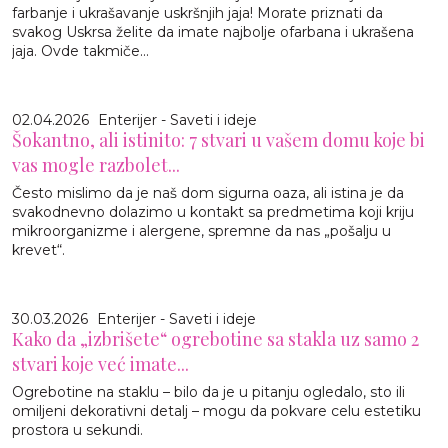
farbanje i ukrašavanje uskršnjih jaja! Morate priznati da
svakog Uskrsa želite da imate najbolje ofarbana i ukrašena
jaja. Ovde takmiče...
02.04.2026
Enterijer - Saveti i ideje
Šokantno, ali istinito: 7 stvari u vašem domu koje bi
vas mogle razbolet...
Često mislimo da je naš dom sigurna oaza, ali istina je da
svakodnevno dolazimo u kontakt sa predmetima koji kriju
mikroorganizme i alergene, spremne da nas „pošalju u
krevet“.
30.03.2026
Enterijer - Saveti i ideje
Kako da „izbrišete“ ogrebotine sa stakla uz samo 2
stvari koje već imate...
Ogrebotine na staklu – bilo da je u pitanju ogledalo, sto ili
omiljeni dekorativni detalj – mogu da pokvare celu estetiku
prostora u sekundi.