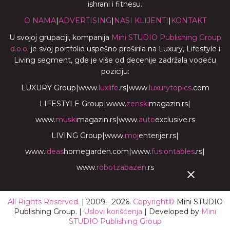
ishrani i fitnesu.
O NAMA
|
ADVERTISING
|
NASI KLIJENTI
|
KONTAKT
U svojoj grupaciji, kompanija
Mini STUDIO Publishing Group
d.o.o.
je svoj portfolio uspešno proširila na Luxury, Lifestyle i
Living segment, gde je više od decenije zadržala vodeću
poziciju:
LUXURY Group
|
www.
luxlife
.rs
|
www.
luxurytopics
.com
LIFESTYLE Group
|
www.
zenski
magazin.rs
|
www.
muski
magazin.rs
|
www.
auto
exclusive.rs
LIVING Group
|
www.
moj
enterijer.rs
|
www.
ideas
homegarden.com
|
www.
fusiontables
.rs
|
www.
robotzabazen
.rs
All Rights Reserved.
| 2009 - 2026.
Copyright©
Mini STUDIO
Publishing Group. |
Uslovi korišćenja
| Developed by
Mini
STUDIO Publishing Group