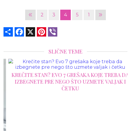
«
»
2
3
4
5
1
Share
Facebook
X
Pinterest
Viber
SLIČNE TEME
KREČITE STAN? EVO 7 GREŠAKA KOJE TREBA DA
IZBEGNETE PRE NEGO ŠTO UZMETE VALJAK I
ČETKU