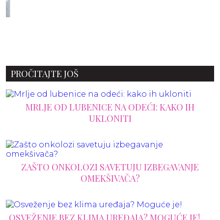
PROČITAJTE JOŠ
MRLJE OD LUBENICE NA ODEĆI: KAKO IH
UKLONITI
ZAŠTO ONKOLOZI SAVETUJU IZBEGAVANJE
OMEKŠIVAČA?
OSVEŽENJE BEZ KLIMA UREĐAJA? MOGUĆE JE!