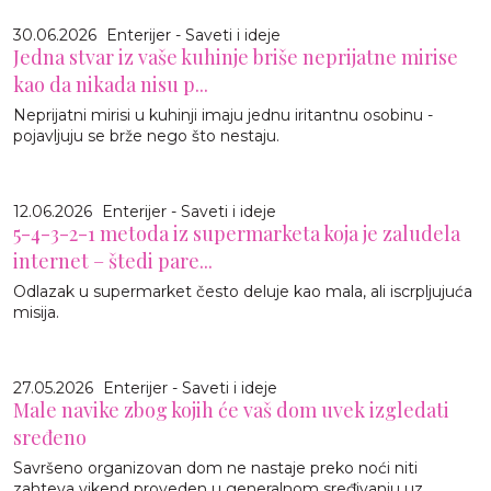
30.06.2026
Enterijer - Saveti i ideje
Jedna stvar iz vaše kuhinje briše neprijatne mirise
kao da nikada nisu p...
Neprijatni mirisi u kuhinji imaju jednu iritantnu osobinu -
pojavljuju se brže nego što nestaju.
12.06.2026
Enterijer - Saveti i ideje
5-4-3-2-1 metoda iz supermarketa koja je zaludela
internet – štedi pare...
Odlazak u supermarket često deluje kao mala, ali iscrpljujuća
misija.
27.05.2026
Enterijer - Saveti i ideje
Male navike zbog kojih će vaš dom uvek izgledati
sređeno
Savršeno organizovan dom ne nastaje preko noći niti
zahteva vikend proveden u generalnom sređivanju uz