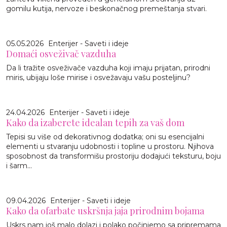
gomilu kutija, nervoze i beskonačnog premeštanja stvari.
05.05.2026
Enterijer - Saveti i ideje
Domaći osveživač vazduha
Da li tražite osveživače vazduha koji imaju prijatan, prirodni
miris, ubijaju loše mirise i osvežavaju vašu posteljinu?
24.04.2026
Enterijer - Saveti i ideje
Kako da izaberete idealan tepih za vaš dom
Tepisi su više od dekorativnog dodatka; oni su esencijalni
elementi u stvaranju udobnosti i topline u prostoru. Njihova
sposobnost da transformišu prostoriju dodajući teksturu, boju
i šarm...
09.04.2026
Enterijer - Saveti i ideje
Kako da ofarbate uskršnja jaja prirodnim bojama
Uskrs nam još malo dolazi i polako počinjemo sa pripremama