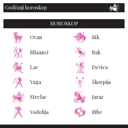
Godišnji horoskop
HOROSKOP
Ovan
Bik
Blizanci
Rak
Lav
Devica
Vaga
Škorpija
Strelac
Jarac
Vodolija
Ribe