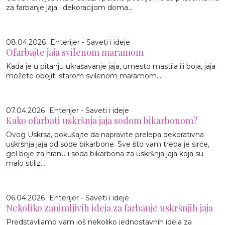
za farbanje jaja i dekoracijom doma...
08.04.2026
Enterijer - Saveti i ideje
Ofarbajte jaja svilenom maramom
Kada je u pitanju ukrašavanje jaja, umesto mastila ili boja, jaja
možete obojiti starom svilenom maramom...
07.04.2026
Enterijer - Saveti i ideje
Kako ofarbati uskršnja jaja sodom bikarbonom?
Ovog Uskrsa, pokušajte da napravite prelepa dekorativna
uskršnja jaja od sode bikarbone. Sve što vam treba je sirće,
gel boje za hranu i soda bikarbona za uskršnja jaja koja su
malo stiliz...
06.04.2026
Enterijer - Saveti i ideje
Nekoliko zanimljivih ideja za farbanje uskršnjih jaja
Predstavljamo vam još nekoliko jednostavnih ideja za