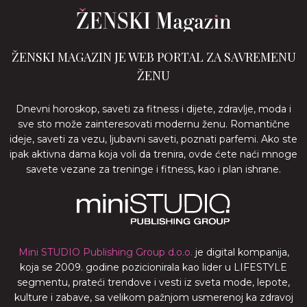
ŽENSKI MAGAZIN JE WEB PORTAL ZA SAVREMENU
ŽENU
Dnevni horoskop, saveti za fitness i dijete, zdravlje, moda i
sve sto može zainteresovati modernu ženu. Romantične
ideje, saveti za vezu, ljubavni saveti, poznati parfemi. Ako ste
ipak aktivna dama koja voli da trenira, ovde ćete naći mnoge
savete vezane za treninge i fitness, kao i plan ishrane.
Mini STUDIO Publishing Group d.o.o.
je digital kompanija,
koja se 2009. godine pozicionirala kao lider u LIFESTYLE
segmentu, prateći trendove i vesti iz sveta mode, lepote,
kulture i zabave, sa velikom pažnjom usmerenoj ka zdravoj