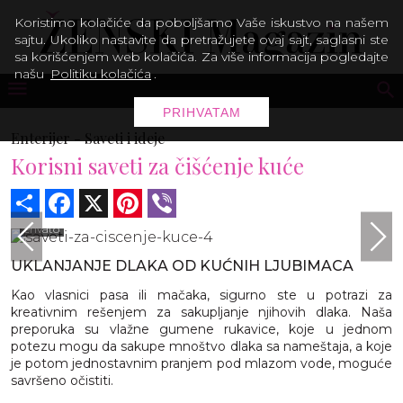
Koristimo kolačiće da poboljšamo Vaše iskustvo na našem
sajtu. Ukoliko nastavite da pretražujete ovaj sajt, saglasni ste
sa korišćenjem web kolačića. Za više informacija pogledajte
našu
Politiku kolačića
.
PRIHVATAM
Enterijer -
Saveti i ideje
Korisni saveti za čišćenje kuće
Share
Facebook
X
Pinterest
Viber
envato
UKLANJANJE DLAKA OD KUĆNIH LJUBIMACA
Kao vlasnici pasa ili mačaka, sigurno ste u potrazi za
kreativnim rešenjem za sakupljanje njihovih dlaka. Naša
preporuka su vlažne gumene rukavice, koje u jednom
potezu mogu da sakupe mnoštvo dlaka sa nameštaja, a koje
je potom jednostavnim pranjem pod mlazom vode, moguće
savršeno očistiti.