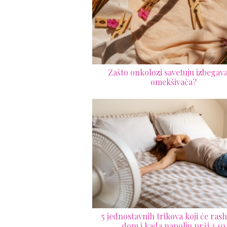
Zašto onkolozi savetuju izbegav
omekšivača?
5 jednostavnih trikova koji će rash
dom i kada napolju prži +40