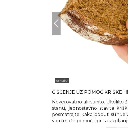
envato
ČIŠĆENJE UZ POMOĆ KRIŠKE 
Neverovatno ali istinito. Ukoliko 
stanu, jednostavno stavite kri
posmatrajte kako poput sunđera
vam može pomoći i pri sakupljanju