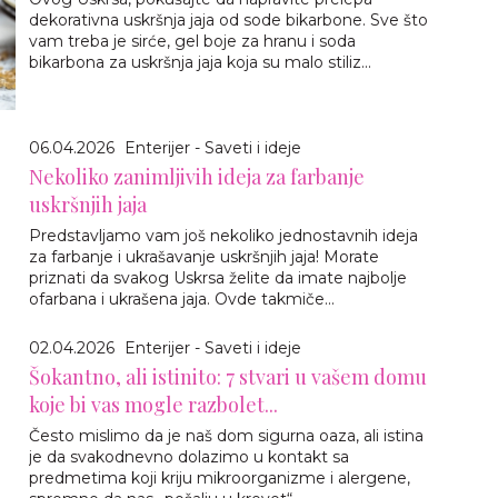
dekorativna uskršnja jaja od sode bikarbone. Sve što
vam treba je sirće, gel boje za hranu i soda
bikarbona za uskršnja jaja koja su malo stiliz...
06.04.2026
Enterijer - Saveti i ideje
Nekoliko zanimljivih ideja za farbanje
uskršnjih jaja
Predstavljamo vam još nekoliko jednostavnih ideja
za farbanje i ukrašavanje uskršnjih jaja! Morate
priznati da svakog Uskrsa želite da imate najbolje
ofarbana i ukrašena jaja. Ovde takmiče...
02.04.2026
Enterijer - Saveti i ideje
Šokantno, ali istinito: 7 stvari u vašem domu
koje bi vas mogle razbolet...
Često mislimo da je naš dom sigurna oaza, ali istina
je da svakodnevno dolazimo u kontakt sa
predmetima koji kriju mikroorganizme i alergene,