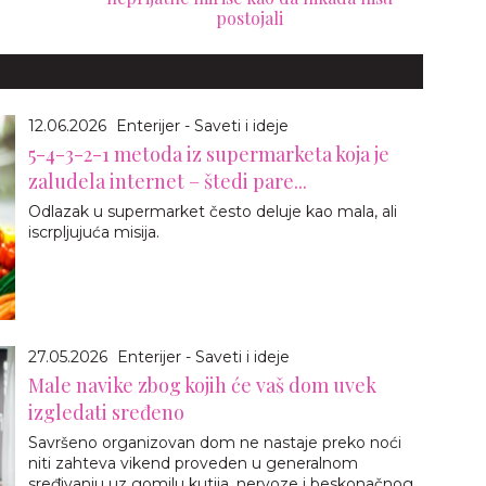
postojali
12.06.2026
Enterijer - Saveti i ideje
5-4-3-2-1 metoda iz supermarketa koja je
zaludela internet – štedi pare...
Odlazak u supermarket često deluje kao mala, ali
iscrpljujuća misija.
27.05.2026
Enterijer - Saveti i ideje
Male navike zbog kojih će vaš dom uvek
izgledati sređeno
Savršeno organizovan dom ne nastaje preko noći
niti zahteva vikend proveden u generalnom
sređivanju uz gomilu kutija, nervoze i beskonačnog