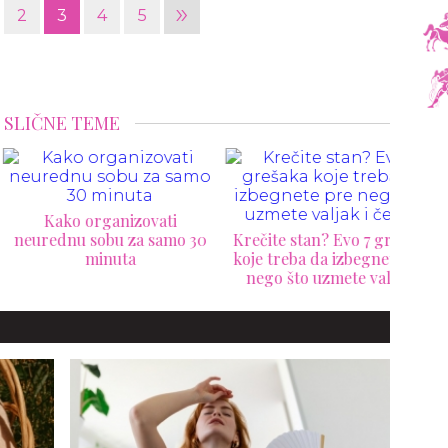
»
2
3
4
5
SLIČNE TEME
Kako organizovati
ednu sobu za samo 30
Krečite stan? Evo 7 grešaka
or
minuta
koje treba da izbegnete pre
nego što uzmete valjak i
četku