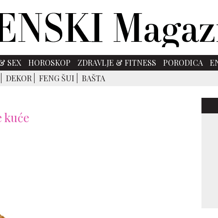
& SEX
HOROSKOP
ZDRAVLJE & FITNESS
PORODICA
E
DEKOR
FENG ŠUI
BAŠTA
e kuće