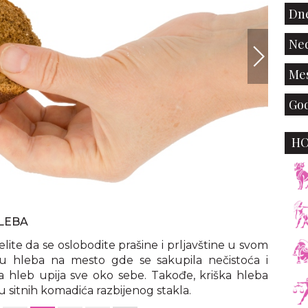
Dne
Ned
Mes
God
H
envato
HLEBA
želite da se oslobodite prašine i prljavštine u svom
šku hleba na mesto gde se sakupila nečistoća i
 hleb upija sve oko sebe. Takođe, kriška hleba
 sitnih komadića razbijenog stakla.