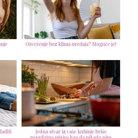
anje
Osveženje bez klima uređaja? Moguće je!
laditi
Jedna stvar iz vaše kuhinje briše
neprijatne mirise kao da nikada nisu