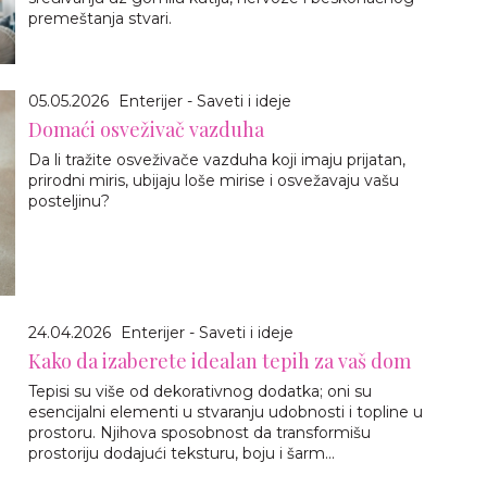
premeštanja stvari.
05.05.2026
Enterijer - Saveti i ideje
Domaći osveživač vazduha
Da li tražite osveživače vazduha koji imaju prijatan,
prirodni miris, ubijaju loše mirise i osvežavaju vašu
posteljinu?
24.04.2026
Enterijer - Saveti i ideje
Kako da izaberete idealan tepih za vaš dom
Tepisi su više od dekorativnog dodatka; oni su
esencijalni elementi u stvaranju udobnosti i topline u
prostoru. Njihova sposobnost da transformišu
prostoriju dodajući teksturu, boju i šarm...