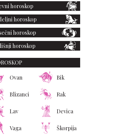
vni horoskop
eljni horoskop
ečni horoskop
išnji horoskop
OROSKOP
Ovan
Bik
Blizanci
Rak
Lav
Devica
Vaga
Škorpija