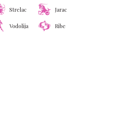
Strelac
Jarac
Vodolija
Ribe
Vodič za savršeno
ganizovan i estetski
moćan garderober