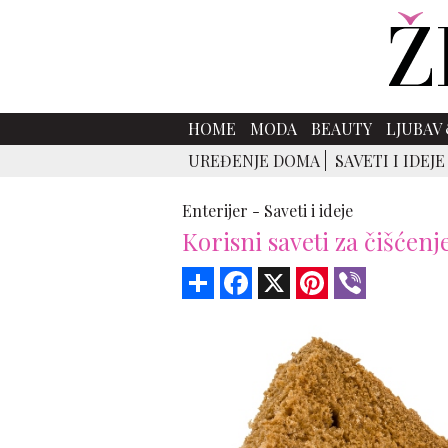
HOME
MODA
BEAUTY
LJUBAV 
UREĐENJE DOMA
SAVETI I IDEJE
Enterijer -
Saveti i ideje
Korisni saveti za čišćenj
Share
Facebook
X
Pinterest
Viber