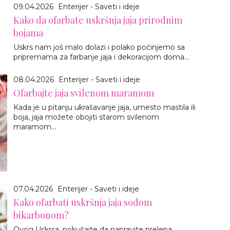
09.04.2026
Enterijer - Saveti i ideje
Kako da ofarbate uskršnja jaja prirodnim
bojama
Uskrs nam još malo dolazi i polako počinjemo sa
pripremama za farbanje jaja i dekoracijom doma...
08.04.2026
Enterijer - Saveti i ideje
Ofarbajte jaja svilenom maramom
Kada je u pitanju ukrašavanje jaja, umesto mastila ili
boja, jaja možete obojiti starom svilenom
maramom...
07.04.2026
Enterijer - Saveti i ideje
Kako ofarbati uskršnja jaja sodom
bikarbonom?
Ovog Uskrsa, pokušajte da napravite prelepa