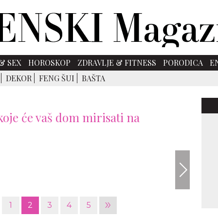
& SEX
HOROSKOP
ZDRAVLJE & FITNESS
PORODICA
E
DEKOR
FENG ŠUI
BAŠTA
koje će vaš dom mirisati na
»
1
2
3
4
5