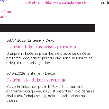
Salvete u obliku zeca za uskršnji sto
 načina
rpama
08.04.2026
Enterijer - Dekor
Uskršnji dekor inspirisan prirodom
U pripremi kuće za praznike, ne plašite se da ćete
preterati. Pogledajte prirodu oko sebe, inspirišite se i
uživajte u dekorisanju doma.
07.04.2026
Enterijer - Dekor
Uskršnji sto: dekor i serviranje
Za veliki hrišćanski praznik Uskrs, tradicionalno
pripreme počinju već na „čisti četvrtak.“ Tog dana se
čisti kuća, farbaju se jaja, peku kolači i priprema
trpeza.