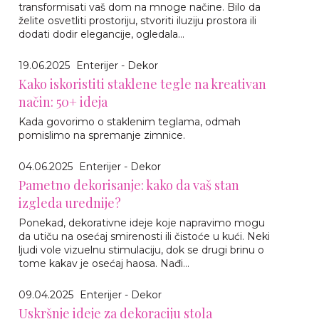
transformisati vaš dom na mnoge načine. Bilo da
želite osvetliti prostoriju, stvoriti iluziju prostora ili
dodati dodir elegancije, ogledala...
19.06.2025
Enterijer - Dekor
Kako iskoristiti staklene tegle na kreativan
način: 50+ ideja
Kada govorimo o staklenim teglama, odmah
pomislimo na spremanje zimnice.
04.06.2025
Enterijer - Dekor
Pametno dekorisanje: kako da vaš stan
izgleda urednije?
Ponekad, dekorativne ideje koje napravimo mogu
da utiču na osećaj smirenosti ili čistoće u kući. Neki
ljudi vole vizuelnu stimulaciju, dok se drugi brinu o
tome kakav je osećaj haosa. Nađi...
09.04.2025
Enterijer - Dekor
Uskršnje ideje za dekoraciju stola