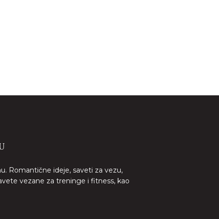
U
nu. Romantične ideje, saveti za vezu,
avete vezane za treninge i fitness, kao