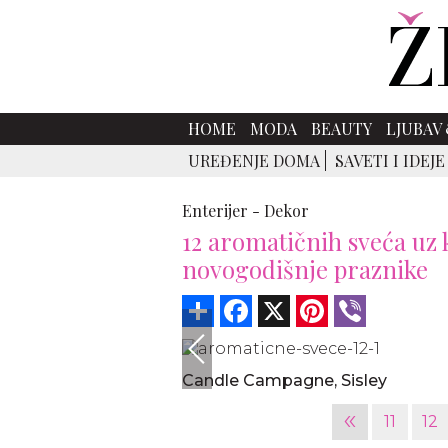
HOME
MODA
BEAUTY
LJUBAV 
UREĐENJE DOMA
SAVETI I IDEJE
Enterijer -
Dekor
12 aromatičnih sveća uz 
novogodišnje praznike
Share
Facebook
X
Pinterest
Viber
Candle Campagne, Sisley
«
11
12