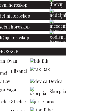
vni horoskop
eljni horoskop
ečni horoskop
išnji horoskop
aklene kupole: Mali
OROSKOP
ativni detalj koji svaki
dmet čini dragocenim
Ovan
Bik
Rak
Blizanci
Lav
Devica
Vaga
Škorpija
Strelac
Jarac
Ribe