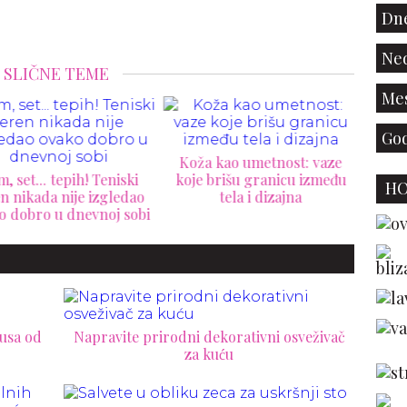
Dne
Ned
SLIČNE TEME
Mes
God
Koža kao umetnost: vaze
, set... tepih! Teniski
koje brišu granicu između
St
H
n nikada nije izgledao
tela i dizajna
dekor
o dobro u dnevnoj sobi
pre
usa od
Napravite prirodni dekorativni osveživač
za kuću