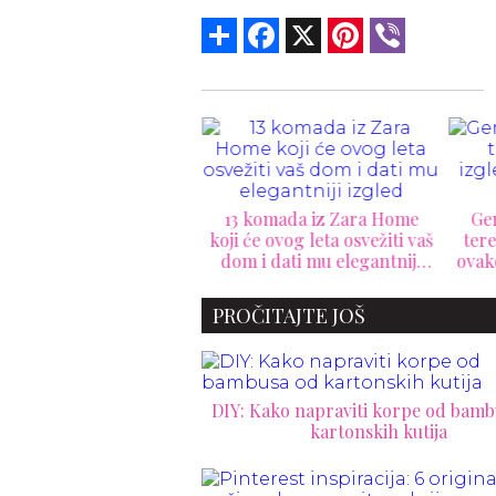
Share
Facebook
X
Pinterest
Viber
Bakarna magija u
13 komada iz Zara Home
Gem
erijeru: Površine koje
koji će ovog leta osvežiti vaš
tere
taju svetlost i stvaraju
dom i dati mu elegantniji
ovak
novi luksuz doma
izgled
PROČITAJTE JOŠ
DIY: Kako napraviti korpe od bamb
kartonskih kutija