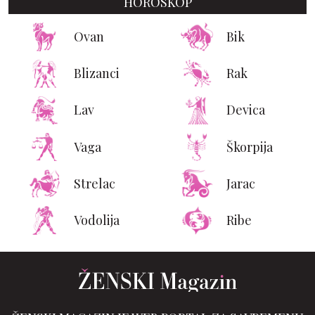
HOROSKOP
Ovan
Bik
Blizanci
Rak
Lav
Devica
Vaga
Škorpija
Strelac
Jarac
Vodolija
Ribe