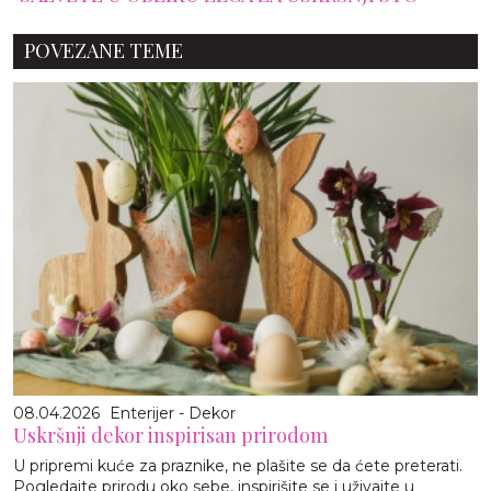
POVEZANE TEME
08.04.2026
Enterijer - Dekor
Uskršnji dekor inspirisan prirodom
U pripremi kuće za praznike, ne plašite se da ćete preterati.
Pogledajte prirodu oko sebe, inspirišite se i uživajte u