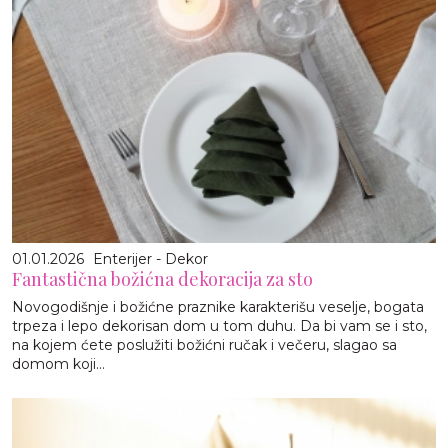
01.01.2026
Enterijer - Dekor
Fantastična božićna dekoracija za sto
Novogodišnje i božićne praznike karakterišu veselje, bogata
trpeza i lepo dekorisan dom u tom duhu. Da bi vam se i sto,
na kojem ćete poslužiti božićni ručak i večeru, slagao sa
domom koji...