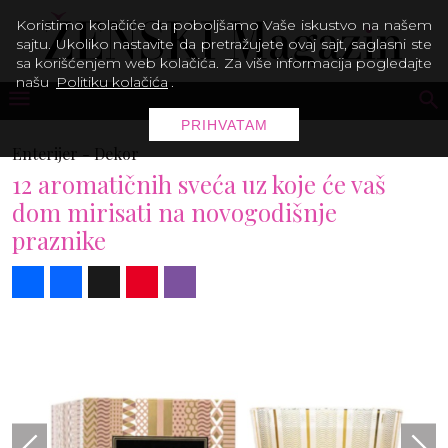
Koristimo kolačiće da poboljšamo Vaše iskustvo na našem
sajtu. Ukoliko nastavite da pretražujete ovaj sajt, saglasni ste
sa korišćenjem web kolačića. Za više informacija pogledajte
našu
Politiku kolačića
.
PRIHVATAM
Enterijer -
Dekor
12 aromatičnih sveća uz koje će vaš
dom mirisati na novogodišnje
praznike
Share
Facebook
X
Pinterest
Viber