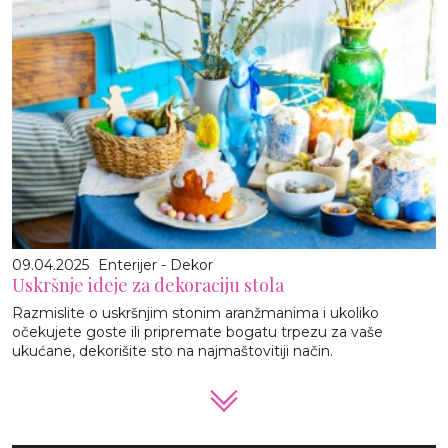
09.04.2025
Enterijer - Dekor
Uskršnje ideje za dekoraciju stola
Razmislite o uskršnjim stonim aranžmanima i ukoliko
očekujete goste ili pripremate bogatu trpezu za vaše
ukućane, dekorišite sto na najmaštovitiji način.