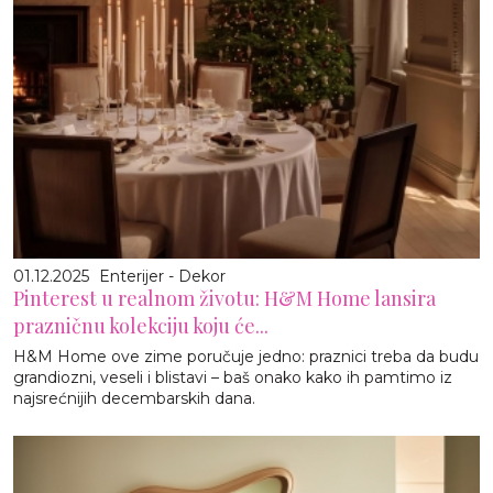
01.12.2025
Enterijer - Dekor
Pinterest u realnom životu: H&M Home lansira
prazničnu kolekciju koju će...
H&M Home ove zime poručuje jedno: praznici treba da budu
grandiozni, veseli i blistavi – baš onako kako ih pamtimo iz
najsrećnijih decembarskih dana.