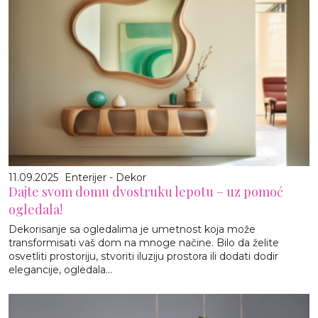
11.09.2025
Enterijer - Dekor
Dajte svom domu dvostruku lepotu – uz pomoć
ogledala!
Dekorisanje sa ogledalima je umetnost koja može
transformisati vaš dom na mnoge načine. Bilo da želite
osvetliti prostoriju, stvoriti iluziju prostora ili dodati dodir
elegancije, ogledala...