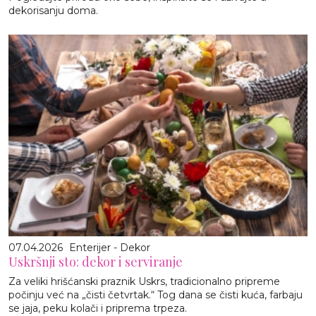
dekorisanju doma.
07.04.2026
Enterijer - Dekor
Uskršnji sto: dekor i serviranje
Za veliki hrišćanski praznik Uskrs, tradicionalno pripreme
počinju već na „čisti četvrtak.“ Tog dana se čisti kuća, farbaju
se jaja, peku kolači i priprema trpeza.