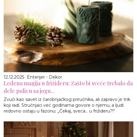
12.12.2025
Enterijer - Dekor
Ledena magija u frižideru: Zašto bi sveće trebalo da
dele policu sa jogu...
Zvuči kao savet iz čarobnjačkog priručnika, ali zapravo je trik
koji radi. Stručnjaci već godinama govore o njemu, a ljudi
redovno ostaju u fazonu: „Čekaj, sveća… u frižideru?!“