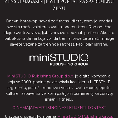
ŽENSKI MAGAZIN JE WEB PORTAL ZA SAVREMENU
ŽENU
Dnevni horoskop, saveti za fitness i dijete, zdravlje, moda i
sve sto može zainteresovati modernu ženu. Romantične
ideje, saveti za vezu, ljubavni saveti, poznati parfemi. Ako ste
ipak aktivna dama koja voli da trenira, ovde ćete naći mnoge
savete vezane za treninge i fitness, kao i plan ishrane.
Mini STUDIO Publishing Group d.o.o.
je digital kompanija,
koja se 2009. godine pozicionirala kao lider u LIFESTYLE
segmentu, prateći trendove i vesti iz sveta mode, lepote,
kulture i zabave, sa velikom pažnjom usmerenoj ka zdravoj
ishrani i fitnesu.
O NAMA
|
ADVERTISING
|
NASI KLIJENTI
|
KONTAKT
U svojoj grupaciji, kompanija
Mini STUDIO Publishing Group