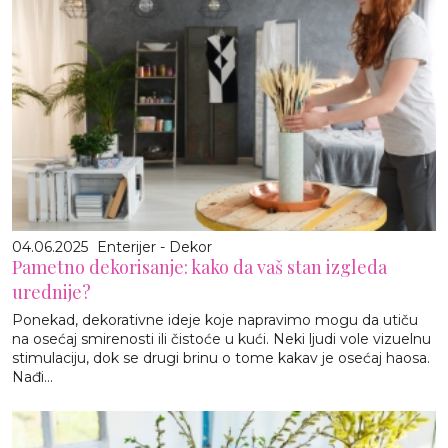
04.06.2025
Enterijer - Dekor
Pametno dekorisanje: kako da vaš stan izgleda
urednije?
Ponekad, dekorativne ideje koje napravimo mogu da utiču
na osećaj smirenosti ili čistoće u kući. Neki ljudi vole vizuelnu
stimulaciju, dok se drugi brinu o tome kakav je osećaj haosa.
Nađi...