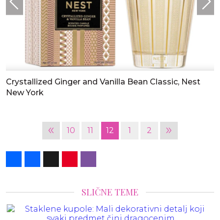
Crystallized Ginger and Vanilla Bean Classic, Nest
New York
«
»
10
11
12
1
2
Share
Facebook
X
Pinterest
Viber
SLIČNE TEME