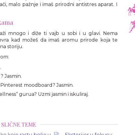
i, malo pažnje i imaš prirodni antistres aparat. I
jkama
raži mnogo i diže ti vajb u sobi i u glavi. Nema
vra kad možeš da imaš aromu prirode koja te
a storiju.
vom:
.
? Jasmin.
o Pinterest moodboard? Jasmin.
llness“ gurua? Uzmi jasmin i iskuliraj.
SLIČNE TEME