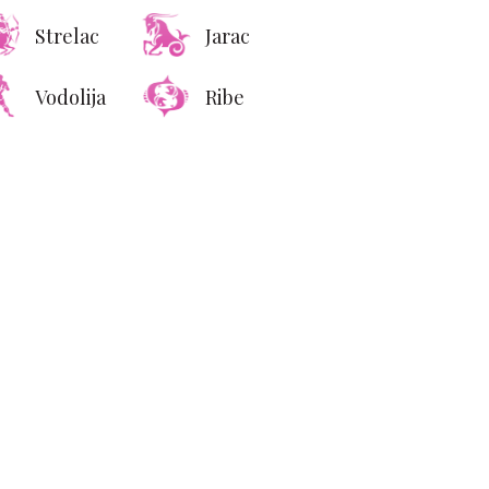
Strelac
Jarac
Vodolija
Ribe