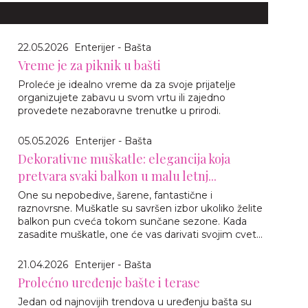
22.05.2026
Enterijer - Bašta
Vreme je za piknik u bašti
Proleće je idealno vreme da za svoje prijatelje
organizujete zabavu u svom vrtu ili zajedno
provedete nezaboravne trenutke u prirodi.
05.05.2026
Enterijer - Bašta
Dekorativne muškatle: elegancija koja
pretvara svaki balkon u malu letnj...
One su nepobedive, šarene, fantastične i
raznovrsne. Muškatle su savršen izbor ukoliko želite
balkon pun cveća tokom sunčane sezone. Kada
zasadite muškatle, one će vas darivati svojim cvet...
21.04.2026
Enterijer - Bašta
Prolećno uređenje bašte i terase
Jedan od najnovijih trendova u uređenju bašta su