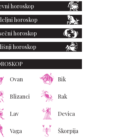
vni horoskop
eljni horoskop
ečni horoskop
išnji horoskop
OROSKOP
Ovan
Bik
Blizanci
Rak
Lav
Devica
Vaga
Škorpija