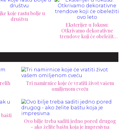
Kako
Eksterijer u fokusu:
i 
krivamo dekorativne
Cimet u saksiji sa zlatnom
ndove koji će obeležiti
puzavicom? Baštovani
ovo leto
otkrivaju zašto ga koriste i
koliko često treba da ga
posipate
relih
Tri namirnice koje će vratiti život vašem
omiljenom cveću
 bašti
Ovo bilje treba saditi jedno pored drugog
- ako želite baštu koja je impresivna