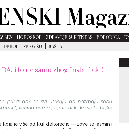
& SEX
HOROSKOP
ZDRAVLJE & FITNESS
PORODICA
E
DEKOR
FENG ŠUI
BAŠTA
DA, i to ne samo zbog Insta fotki!
ne priča: dok se svi utrkuju da natrpaju sobu
esthetic“, većina nema pojma ni kako se te biljke
 koja je više od kul dekoracije — zove se jasmin i