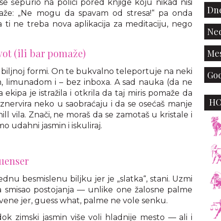
se šepurio na polici pored knjige koju nikad nisi
Dne
kaže: „Ne mogu da spavam od stresa!“ pa onda
ti ne treba nova aplikacija za meditaciju, nego
Ned
vot (ili bar pomaže)
Mes
 biljnoj formi. On te bukvalno teleportuje na neki
God
em, limunadom i – bez inboxa. A sad nauka (da ne
ipa je istražila i otkrila da taj miris pomaže da
H
 iznervira neko u saobraćaju i da se osećaš manje
ll vila. Znači, ne moraš da se zamotaš u kristale i
o udahni jasmin i iskuliraj.
luenser
jednu besmislenu biljku jer je „slatka“, stani. Uzmi
ma smisao postojanja — unlike one žalosne palme
uvene jer, guess what, palme ne vole senku.
dok zimski jasmin više voli hladnije mesto — ali i