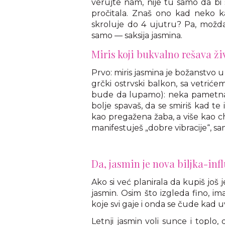
verujte nam, nije tu samo da bi 
pročitala. Znaš ono kad neko 
skroluje do 4 ujutru? Pa, možda 
samo — saksija jasmina.
Miris koji bukvalno rešava ži
Prvo: miris jasmina je božanstvo u
grčki ostrvski balkon, sa vetrić
bude da lupamo): neka pametna ek
bolje spavaš, da se smiriš kad te
kao pregažena žaba, a više kao chi
manifestuješ „dobre vibracije“, sam
Da, jasmin je nova biljka-inf
Ako si već planirala da kupiš još 
jasmin. Osim što izgleda fino, i
koje svi gaje i onda se čude kad 
Letnji jasmin voli sunce i toplo, 