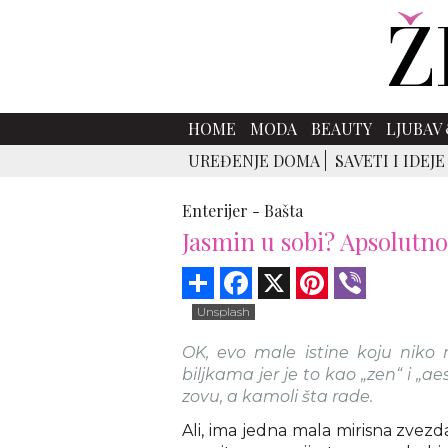
HOME
MODA
BEAUTY
LJUBAV 
UREĐENJE DOMA
SAVETI I IDEJE
Enterijer -
Bašta
Jasmin u sobi? Apsolutno 
Share
Facebook
X
Pinterest
Viber
Unsplash
OK, evo male istine koju niko 
biljkama jer je to kao „zen“ i „a
zovu, a kamoli šta rade.
Ali, ima jedna mala mirisna zvezda