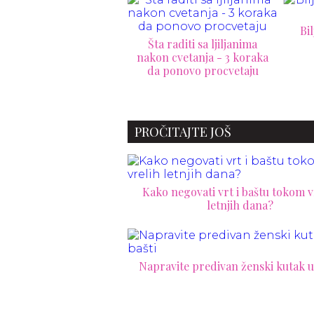
Biljke koje rastu bolje u
ta raditi sa ljiljanima
društvu
on cvetanja - 3 koraka
a ponovo procvetaju
Ot
tre
PROČITAJTE JOŠ
Kako negovati vrt i baštu tokom v
letnjih dana?
Napravite predivan ženski kutak u