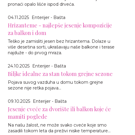
pronaći opalo lišće ispod drveća.
04.11.2025
Enterijer - Bašta
Hrizanteme - najlepše jesenje kompozicije
za balkon i dom
Teško je zamisliti jesen bez hrizantema. Dolaze u
više desetina sorti, ukrašavaju naše balkone i terase
najduže - do prvog mraza.
24.10.2025
Enterijer - Bašta
Biljke idealne za stan tokom grejne sezone
Pojava suvog vazduha u domu tokom grejne
sezone nije retka pojava...
09.10.2025
Enterijer - Bašta
Jesenje cveće za dvorište ili balkon koje će
mamiti poglede
Na našu žalost, ne može svako cveće koje smo
zasadili tokom leta da preživi niske temperature...