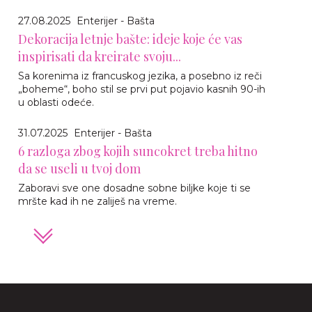
27.08.2025
Enterijer - Bašta
Dekoracija letnje bašte: ideje koje će vas
inspirisati da kreirate svoju...
Sa korenima iz francuskog jezika, a posebno iz reči
„boheme“, boho stil se prvi put pojavio kasnih 90-ih
u oblasti odeće.
31.07.2025
Enterijer - Bašta
6 razloga zbog kojih suncokret treba hitno
da se useli u tvoj dom
Zaboravi sve one dosadne sobne biljke koje ti se
mršte kad ih ne zaliješ na vreme.