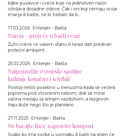
biljke puzavice i cveće koje na jedinstven način
oživljava dosadne zidove. Čak i oni koji nemaju svoja
imanja ili bašte, ne bi trebalo da b...
17.03.2026
Enterijer - Bašta
Narcis – proleće u bašti i vazi
Žuto cveće će vašem stanu ili terasi dati predivan
prolećni ambijent.
25.02.2026
Enterijer - Bašta
Najpoznatije evropske spoljne
kuhinje konačno i u Srbiji
Postoji nešto posebno u trenucima kada se večera
priprema pod otvorenim nebom, dok se mirisi
začina mešaju sa letnjim vazduhom, a razgovori
traju duže nego što je planirano.
27.11.2025
Enterijer - Bašta
Ne bacajte lišće napravite kompost
Svako ko ima voćke u voćnjaku ili bašti na jesen će