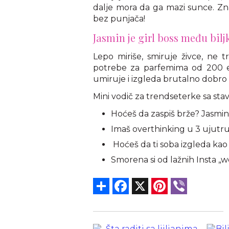
dalje mora da ga mazi sunce. Znač
bez punjača!
Jasmin je girl boss među bil
Lepo miriše, smiruje živce, ne t
potrebe za parfemima od 200 e
umiruje i izgleda brutalno dobro n
Mini vodič za trendseterke sa sta
Hoćeš da zaspiš brže? Jasmin
Imaš overthinking u 3 ujutru
Hoćeš da ti soba izgleda ka
Smorena si od lažnih Insta „we
Share
Facebook
X
Pinterest
Viber