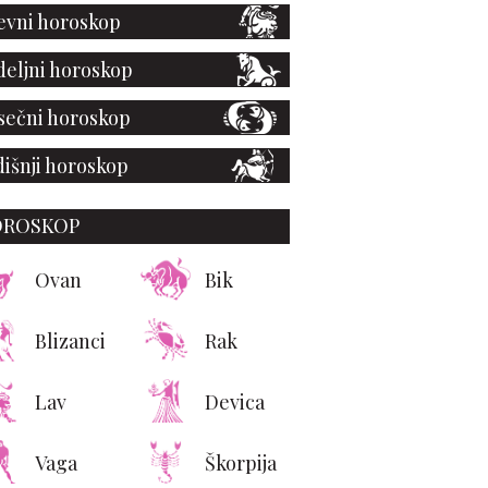
vni horoskop
eljni horoskop
ečni horoskop
išnji horoskop
OROSKOP
Ovan
Bik
Blizanci
Rak
Lav
Devica
Vaga
Škorpija