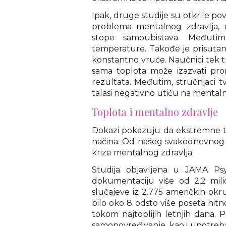
Ipak, druge studije su otkrile pov
problema mentalnog zdravlja, uk
stope samoubistava. Međutim
temperature. Takođe je prisutan 
konstantno vruće. Naučnici tek tr
sama toplota može izazvati pr
rezultata. Međutim, stručnjaci t
talasi negativno utiču na mentaln
Toplota i mentalno zdravlje
Dokazi pokazuju da ekstremne t
načina. Od našeg svakodnevnog r
krize mentalnog zdravlja.
Studija objavljena u JAMA Psy
dokumentaciju više od 2,2 milio
slučajeve iz 2.775 američkih okru
bilo oko 8 odsto više poseta hit
tokom najtoplijih letnjih dana.
samopovređivanje, kao i upotreba