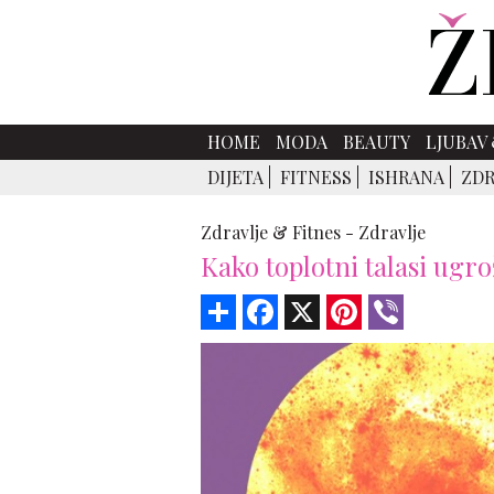
HOME
MODA
BEAUTY
LJUBAV 
DIJETA
FITNESS
ISHRANA
ZDR
Zdravlje & Fitnes -
Zdravlje
Kako toplotni talasi ugr
Share
Facebook
X
Pinterest
Viber