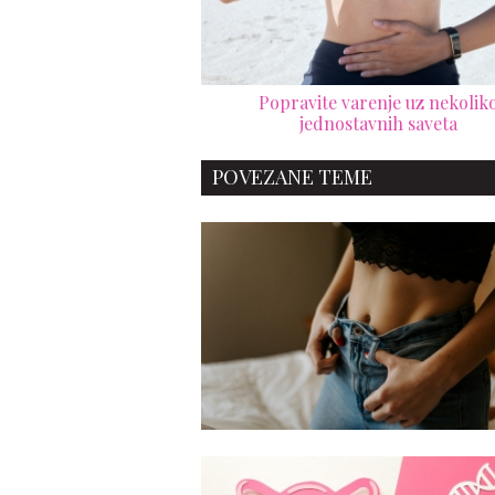
Popravite varenje uz nekolik
jednostavnih saveta
POVEZANE TEME