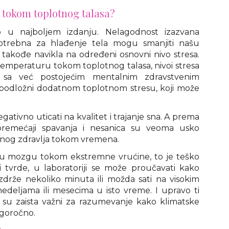
 tokom toplotnog talasa?
 u najboljem izdanju. Nelagodnost izazvana
potrebna za hlađenje tela mogu smanjiti našu
takođe navikla na određeni osnovni nivo stresa.
emperaturu tokom toplotnog talasa, nivoi stresa
 sa već postojećim mentalnim zdravstvenim
odložni dodatnom toplotnom stresu, koji može
ativno uticati na kvalitet i trajanje sna. A prema
 poremećaji spavanja i nesanica su veoma usko
nog zdravlja tokom vremena.
 u mozgu tokom ekstremne vrućine, to je teško
i tvrde, u laboratoriji se može proučavati kako
drže nekoliko minuta ili možda sati na visokim
edeljama ili mesecima u isto vreme. I upravo ti
a su zaista važni za razumevanje kako klimatske
goročno.