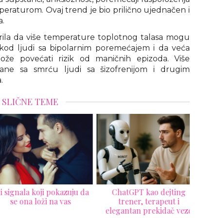
emperaturom. Ovaj trend je bio prilično ujednačen i
a.
krila da više temperature toplotnog talasa mogu
od ljudi sa bipolarnim poremećajem i da veća
može povećati rizik od maničnih epizoda. Više
ne sa smrću ljudi sa šizofrenijom i drugim
.
SLIČNE TEME
ignala koji pokazuju da
ChatGPT kao dejting
se ona loži na vas
trener, terapeut i
za
elegantan prekidač veze