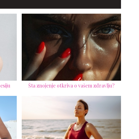
esiju
Šta znojenje otkriva o vašem zdravlju?