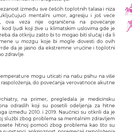
ezanost između sve češćih toplotnih talasa i niza
ljučujući mentalni umor, agresiju i još veće
, ova veza nije ograničena na povećanje
kod ljudi koji žive u klimatskim uslovima gde je
eba da otkriju zašto bi to mogao biti slučaj i da li
omene u mozgu koje bi mogle dovesti do ovih
vrde da je jasno da ekstremne vrućine i toplotni
o zdravlje.
emperature mogu uticati na našu psihu na više
aspoloženja, do povećanja verovatnoće akutne
chiatry, na primer, pregledala je medicinsku
na odraslih koji su posetili odeljenja za hitne
ga između 2010. i 2019. Naučnici su otkrili da je
noj službi zbog problema sa mentalnim zdravljem
 Posete hitnoj pomoći zbog problema kao što su
 supstanci, anksioznost, poremećaji raspoloženja