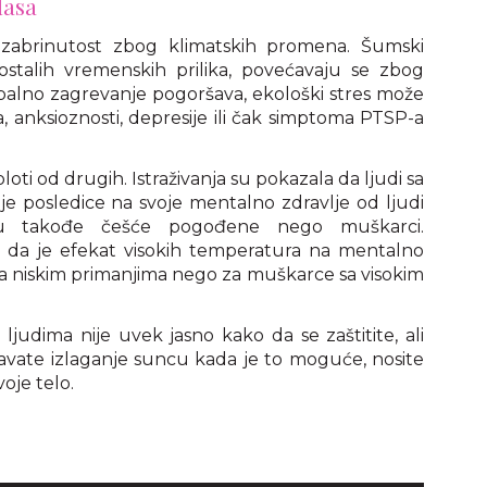
lasa
zabrinutost zbog klimatskih promena. Šumski
 ostalih vremenskih prilika, povećavaju se zbog
balno zagrevanje pogoršava, ekološki stres može
 anksioznosti, depresije ili čak simptoma PTSP-a
loti od drugih. Istraživanja su pokazala da ljudi sa
ije posledice na svoje mentalno zdravlje od ljudi
su takođe češće pogođene nego muškarci.
u da je efekat visokih temperatura na mentalno
 sa niskim primanjima nego za muškarce sa visokim
judima nije uvek jasno kako da se zaštitite, ali
vate izlaganje suncu kada je to moguće, nosite
voje telo.