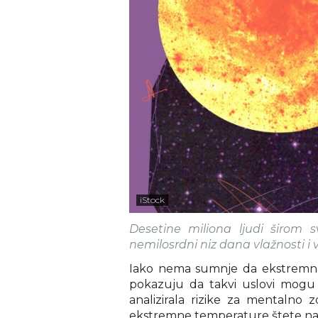
iStock
Desetine miliona ljudi širom s
nemilosrdni niz dana vlažnosti i
Iako nema sumnje da ekstremna vr
pokazuju da takvi uslovi mogu u
analizirala rizike za mentalno 
ekstremne temperature štete n