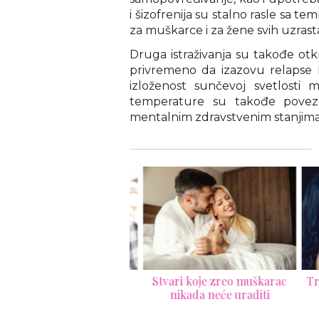
i šizofrenija su stalno rasle sa t
za muškarce i za žene svih uzrast
Druga istraživanja su takođe ot
privremeno da izazovu relapse k
izloženost sunčevoj svetlosti 
temperature su takođe poveza
mentalnim zdravstvenim stanjima
ojke će se za vas lepiti
Stvari koje zreo muškarac
Tri s
o lude ako imate ove
nikada neće uraditi
osobine