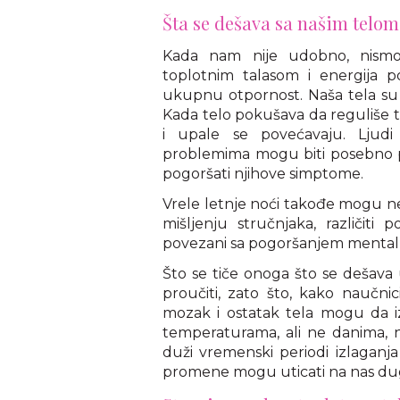
Šta se dešava sa našim telom
Kada nam nije udobno, nismo
toplotnim talasom i energija 
ukupnu otpornost. Naša tela su 
Kada telo pokušava da reguliše t
i upale se povećavaju. Ljudi
problemima mogu biti posebno p
pogoršati njihove simptome.
Vrele letnje noći takođe mogu neg
mišljenju stručnjaka, različiti
povezani sa pogoršanjem mental
Što se tiče onoga što se dešava
proučiti, zato što, kako naučnic
mozak i ostatak tela mogu da iz
temperaturama, ali ne danima, n
duži vremenski periodi izlaganj
promene mogu uticati na nas du