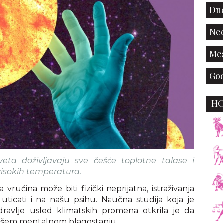
Dne
Ned
Mes
God
H
veta doživljavaju sve češće toplotne talase i
 visokih temperatura.
ućina može biti fizički neprijatna, istraživanja
ticati i na našu psihu. Naučna studija koja je
zdravlje usled klimatskih promena otkrila je da
ašem mentalnom blagostanju.