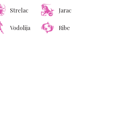
Strelac
Jarac
Vodolija
Ribe