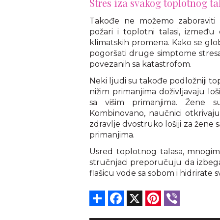
Stres iza svakog toplotnog ta
Takođe ne možemo zaboraviti 
požari i toplotni talasi, između
klimatskih promena. Kako se glo
pogoršati druge simptome stresa,
povezanih sa katastrofom.
Neki ljudi su takođe podložniji top
nižim primanjima doživljavaju loš
sa višim primanjima. Žene 
Kombinovano, naučnici otkrivaj
zdravlje dvostruko lošiji za žene
primanjima.
Usred toplotnog talasa, mnogim l
stručnjaci preporučuju da izbega
flašicu vode sa sobom i hidrirate s
Share
Facebook
X
Pinterest
Viber