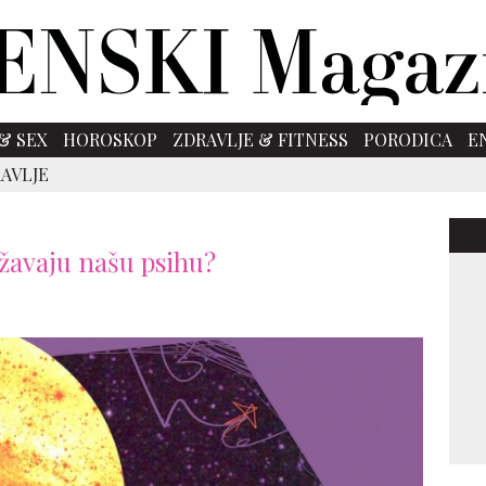
& SEX
HOROSKOP
ZDRAVLJE & FITNESS
PORODICA
E
AVLJE
ožavaju našu psihu?