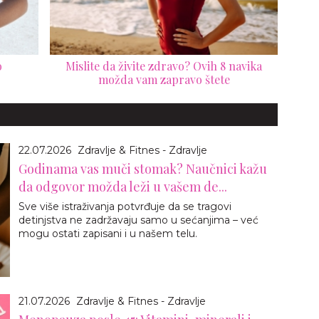
o
Mislite da živite zdravo? Ovih 8 navika
možda vam zapravo štete
22.07.2026
Zdravlje & Fitnes - Zdravlje
Godinama vas muči stomak? Naučnici kažu
da odgovor možda leži u vašem de...
Sve više istraživanja potvrđuje da se tragovi
detinjstva ne zadržavaju samo u sećanjima – već
mogu ostati zapisani i u našem telu.
21.07.2026
Zdravlje & Fitnes - Zdravlje