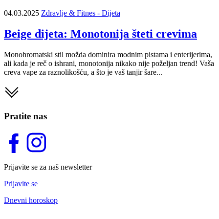
04.03.2025
Zdravlje & Fitnes - Dijeta
Beige dijeta: Monotonija šteti crevima
Monohromatski stil možda dominira modnim pistama i enterijerima,
ali kada je reč o ishrani, monotonija nikako nije poželjan trend! Vaša
creva vape za raznolikošću, a što je vaš tanjir šare...
Pratite nas
Prijavite se za naš newsletter
Prijavite se
Dnevni horoskop