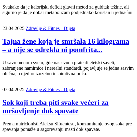
Svakako da je kalorijski deficit glavni metod za gubitak težine, ali
sigurno je da je dobar metabolizam podjednako koristan u jednačini.
23.04.2025
Zdravlje & Fitnes - Dijeta
Tajna žene koja je smršala 16 kilograma
– a nije se odrekla ni pomfrita...
U savremenom svetu, gde nas svuda prate dijetetski saveti,
zabranjene namirnice i nerealni standardi, pojavljuje se jedna sasvim
obična, a ujedno izuzetno inspirativna priča.
07.04.2025
Zdravlje & Fitnes - Dijeta
Sok koji treba piti svake večeri za
mršavljenje dok spavate
Prema nutricionisti Aleksu Sifuentesu, konzumiranje ovog soka pre
spavanja pomaže u sagorevanju masti dok spavate.