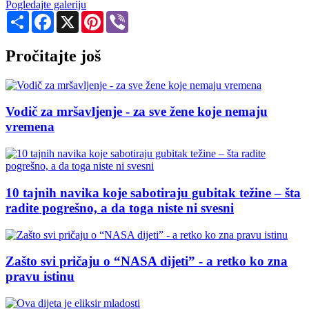
Pogledajte galeriju
Share
Facebook
X
Pinterest
Viber
Pročitajte još
Vodič za mršavljenje - za sve žene koje nemaju
vremena
10 tajnih navika koje sabotiraju gubitak težine – šta
radite pogrešno, a da toga niste ni svesni
Zašto svi pričaju o “NASA dijeti” - a retko ko zna
pravu istinu