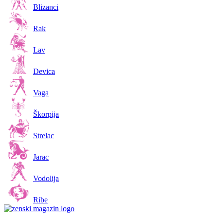
Blizanci
Rak
Lav
Devica
Vaga
Škorpija
Strelac
Jarac
Vodolija
Ribe