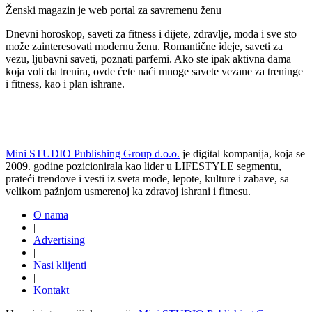
Ženski magazin je web portal za savremenu ženu
Dnevni horoskop, saveti za fitness i dijete, zdravlje, moda i sve sto
može zainteresovati modernu ženu. Romantične ideje, saveti za
vezu, ljubavni saveti, poznati parfemi. Ako ste ipak aktivna dama
koja voli da trenira, ovde ćete naći mnoge savete vezane za treninge
i fitness, kao i plan ishrane.
Mini STUDIO Publishing Group d.o.o.
je digital kompanija, koja se
2009. godine pozicionirala kao lider u LIFESTYLE segmentu,
prateći trendove i vesti iz sveta mode, lepote, kulture i zabave, sa
velikom pažnjom usmerenoj ka zdravoj ishrani i fitnesu.
O nama
|
Advertising
|
Nasi klijenti
|
Kontakt