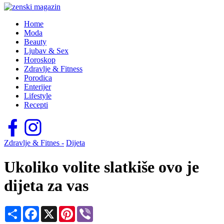
Home
Moda
Beauty
Ljubav & Sex
Horoskop
Zdravlje & Fitness
Porodica
Enterijer
Lifestyle
Recepti
Zdravlje & Fitnes -
Dijeta
Ukoliko volite slatkiše ovo je
dijeta za vas
Share
Facebook
X
Pinterest
Viber