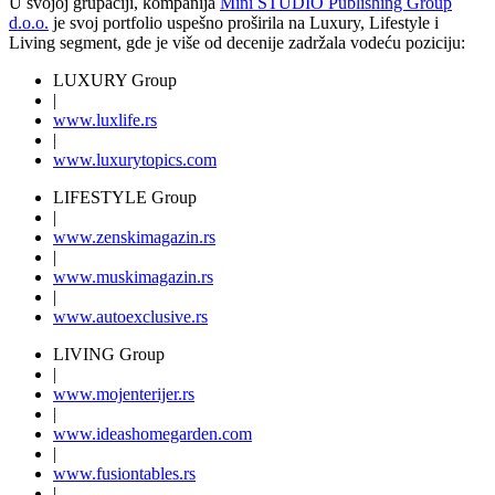
U svojoj grupaciji, kompanija
Mini STUDIO Publishing Group
d.o.o.
je svoj portfolio uspešno proširila na Luxury, Lifestyle i
Living segment, gde je više od decenije zadržala vodeću poziciju:
LUXURY Group
|
www.
luxlife
.rs
|
www.
luxurytopics
.com
LIFESTYLE Group
|
www.
zenski
magazin.rs
|
www.
muski
magazin.rs
|
www.
auto
exclusive.rs
LIVING Group
|
www.
moj
enterijer.rs
|
www.
ideas
homegarden.com
|
www.
fusiontables
.rs
|