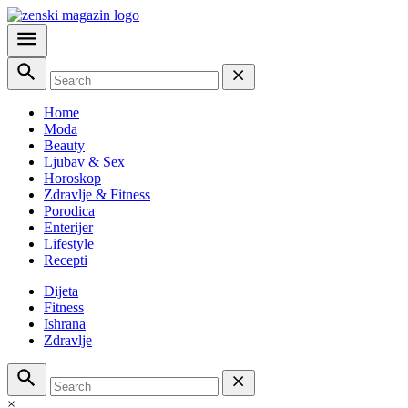
Home
Moda
Beauty
Ljubav & Sex
Horoskop
Zdravlje & Fitness
Porodica
Enterijer
Lifestyle
Recepti
Dijeta
Fitness
Ishrana
Zdravlje
×