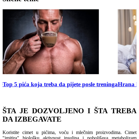
ne
Top 5 pića koja treba da pijete posle treninga
Hrana k
ŠTA JE DOZVOLJENO I ŠTA TREBA
DA IZBEGAVATE
Koristite cimet u pićima, voću i mlečnim proizvodima. Cimet
"imitira" biološku aktivnost insulina i poboljšava metabolizam