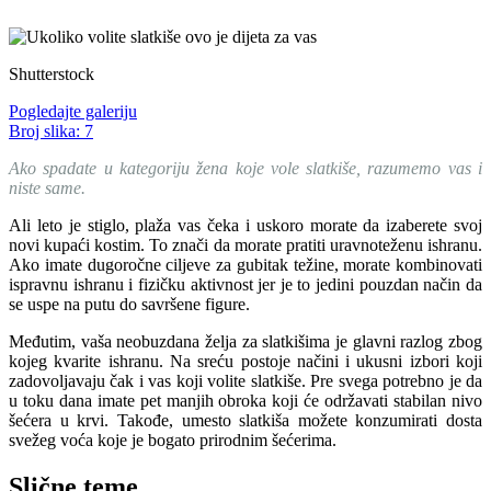
Shutterstock
Pogledajte galeriju
Broj slika:
7
Ako spadate u kategoriju žena koje vole slatkiše, razumemo vas i
niste same.
Ali leto je stiglo, plaža vas čeka i uskoro morate da izaberete svoj
novi kupaći kostim. To znači da morate pratiti uravnoteženu ishranu.
Ako imate dugoročne ciljeve za gubitak težine, morate kombinovati
ispravnu ishranu i fizičku aktivnost jer je to jedini pouzdan način da
se uspe na putu do savršene figure.
Međutim, vaša neobuzdana želja za slatkišima je glavni razlog zbog
kojeg kvarite ishranu. Na sreću postoje načini i ukusni izbori koji
zadovoljavaju čak i vas koji volite slatkiše. Pre svega potrebno je da
u toku dana imate pet manjih obroka koji će održavati stabilan nivo
šećera u krvi. Takođe, umesto slatkiša možete konzumirati dosta
svežeg voća koje je bogato prirodnim šećerima.
Slične teme