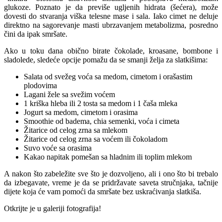
glukoze. Poznato je da previše ugljenih hidrata (šećera), može
dovesti do stvaranja viška telesne mase i sala. Iako cimet ne deluje
direktno na sagorevanje masti ubrzavanjem metabolizma, posredno
čini da ipak smršate.
Ako u toku dana obično birate čokolade, kroasane, bombone i
sladolede, sledeće opcije pomažu da se smanji želja za slatkišima:
Salata od svežeg voća sa medom, cimetom i orašastim
plodovima
Lagani žele sa svežim voćem
1 kriška hleba ili 2 tosta sa medom i 1 čaša mleka
Jogurt sa medom, cimetom i orasima
Smoothie od badema, chia semenki, voća i cimeta
Žitarice od celog zrna sa mlekom
Žitarice od celog zrna sa voćem ili čokoladom
Suvo voće sa orasima
Kakao napitak pomešan sa hladnim ili toplim mlekom
A nakon što zabeležite sve što je dozvoljeno, ali i ono što bi trebalo
da izbegavate, vreme je da se pridržavate saveta stručnjaka, tačnije
dijete koja će vam pomoći da smršate bez uskraćivanja slatkiša.
Otkrijte je u galeriji fotografija!