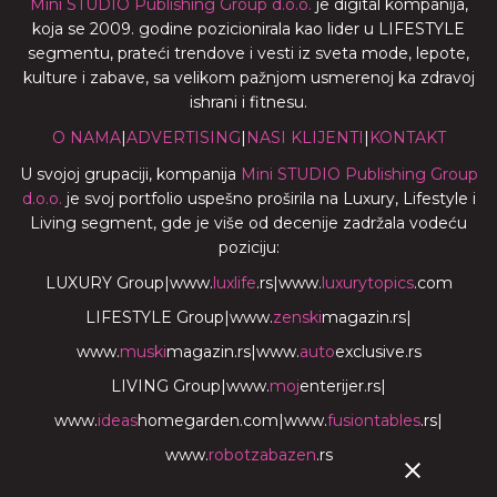
Mini STUDIO Publishing Group d.o.o.
je digital kompanija,
koja se 2009. godine pozicionirala kao lider u LIFESTYLE
segmentu, prateći trendove i vesti iz sveta mode, lepote,
kulture i zabave, sa velikom pažnjom usmerenoj ka zdravoj
ishrani i fitnesu.
O NAMA
|
ADVERTISING
|
NASI KLIJENTI
|
KONTAKT
U svojoj grupaciji, kompanija
Mini STUDIO Publishing Group
d.o.o.
je svoj portfolio uspešno proširila na Luxury, Lifestyle i
Living segment, gde je više od decenije zadržala vodeću
poziciju:
LUXURY Group
|
www.
luxlife
.rs
|
www.
luxurytopics
.com
LIFESTYLE Group
|
www.
zenski
magazin.rs
|
www.
muski
magazin.rs
|
www.
auto
exclusive.rs
LIVING Group
|
www.
moj
enterijer.rs
|
www.
ideas
homegarden.com
|
www.
fusiontables
.rs
|
www.
robotzabazen
.rs