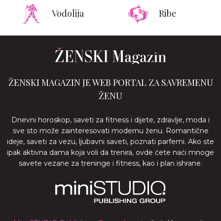
Vodolija
Ribe
ŽENSKI MAGAZIN JE WEB PORTAL ZA SAVREMENU
ŽENU
Dnevni horoskop, saveti za fitness i dijete, zdravlje, moda i
sve sto može zainteresovati modernu ženu. Romantične
ideje, saveti za vezu, ljubavni saveti, poznati parfemi. Ako ste
ipak aktivna dama koja voli da trenira, ovde ćete naći mnoge
savete vezane za treninge i fitness, kao i plan ishrane.