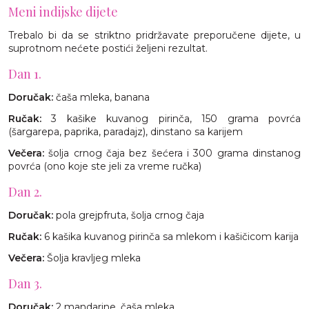
Meni indijske dijete
Trebalo bi da se striktno pridržavate preporučene dijete, u
suprotnom nećete postići željeni rezultat.
Dan 1.
Doručak:
čaša mleka, banana
Ručak:
3 kašike kuvanog pirinča, 150 grama povrća
(šargarepa, paprika, paradajz), dinstano sa karijem
Večera:
šolja crnog čaja bez šećera i 300 grama dinstanog
povrća (ono koje ste jeli za vreme ručka)
Dan 2.
Doručak:
pola grejpfruta, šolja crnog čaja
Ručak:
6 kašika kuvanog pirinča sa mlekom i kašičicom karija
Večera:
Šolja kravljeg mleka
Dan 3.
Doručak:
2 mandarine, čaša mleka