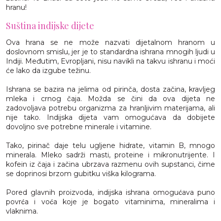
hranu!
Suština indijske dijete
Ova hrana se ne može nazvati dijetalnom hranom u
doslovnom smislu, jer je to standardna ishrana mnogih ljudi u
Indiji. Međutim, Evropljani, nisu navikli na takvu ishranu i moći
će lako da izgube težinu.
Ishrana se bazira na jelima od pirinča, dosta začina, kravljeg
mleka i crnog čaja. Možda se čini da ova dijeta ne
zadovoljava potrebu organizma za hranljivim materijama, ali
nije tako. Indijska dijeta vam omogućava da dobijete
dovoljno sve potrebne minerale i vitamine.
Tako, pirinač daje telu ugljene hidrate, vitamin B, mnogo
minerala. Mleko sadrži masti, proteine i mikronutrijente. I
kofein iz čaja i začina ubrzava razmenu ovih supstanci, čime
se doprinosi brzom gubitku viška kilograma.
Pored glavnih proizvoda, indijska ishrana omogućava puno
povrća i voća koje je bogato vitaminima, mineralima i
vlaknima.