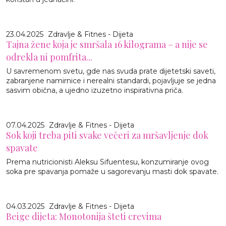
23.04.2025
Zdravlje & Fitnes - Dijeta
Tajna žene koja je smršala 16 kilograma – a nije se
odrekla ni pomfrita...
U savremenom svetu, gde nas svuda prate dijetetski saveti,
zabranjene namirnice i nerealni standardi, pojavljuje se jedna
sasvim obična, a ujedno izuzetno inspirativna priča.
07.04.2025
Zdravlje & Fitnes - Dijeta
Sok koji treba piti svake večeri za mršavljenje dok
spavate
Prema nutricionisti Aleksu Sifuentesu, konzumiranje ovog
soka pre spavanja pomaže u sagorevanju masti dok spavate.
04.03.2025
Zdravlje & Fitnes - Dijeta
Beige dijeta: Monotonija šteti crevima