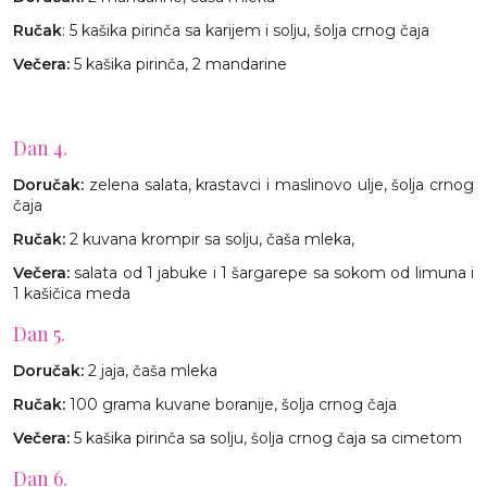
Ručak
: 5 kašika pirinča sa karijem i solju, šolja crnog čaja
Večera:
5 kašika pirinča, 2 mandarine
Dan 4.
Doručak:
zelena salata, krastavci i maslinovo ulje, šolja crnog
čaja
Ručak:
2 kuvana krompir sa solju, čaša mleka,
Večera:
salata od 1 jabuke i 1 šargarepe sa sokom od limuna i
1 kašičica meda
Dan 5.
Doručak:
2 jaja, čaša mleka
Ručak:
100 grama kuvane boranije, šolja crnog čaja
Večera:
5 kašika pirinča sa solju, šolja crnog čaja sa cimetom
Dan 6.