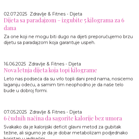
02.07.2025
Zdravlje & Fitnes - Dijeta
Dijeta sa paradajzom – izgubite 5 kilograma za 6
dana
Za one koji ne mogu biti dugo na dijeti preporučujemo brzu
dijetu sa paradajzom koja garantuje uspeh.
16.06.2025
Zdravlje & Fitnes - Dijeta
Nova letnja dijeta koja topi kilograme
Leto nas podseća da su vrlo topli dani pred nama, nosićemo
laganiju odeću, a samim tim neophodno je da naše telo
bude u dobroj formi.
07.05.2025
Zdravlje & Fitnes - Dijeta
6 čudnih načina da sagorite kalorije bez umora
Svakako da je kalorijski deficit glavni metod za gubitak
težine, ali sigurno je da je dobar metabolizam podjednako
koristan u jednačini.