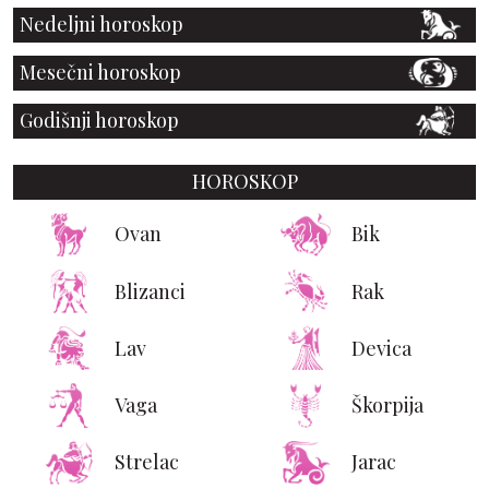
Nedeljni horoskop
Mesečni horoskop
Godišnji horoskop
HOROSKOP
Ovan
Bik
Blizanci
Rak
Lav
Devica
Vaga
Škorpija
Strelac
Jarac