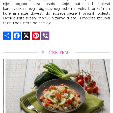
nije pogodna za osobe koje pate od bolesti
kardiovaskularnog i digestivnog sistema. Veliki broj začina i
kofeina može dovesti do egzacerbacije hroničnih bolesti.
Uvek budite svesni mogućih zamki dijete - i možete izgubiti
težinu bez štete po zdravlje.
Share
Facebook
X
Pinterest
Viber
SLIČNE TEME