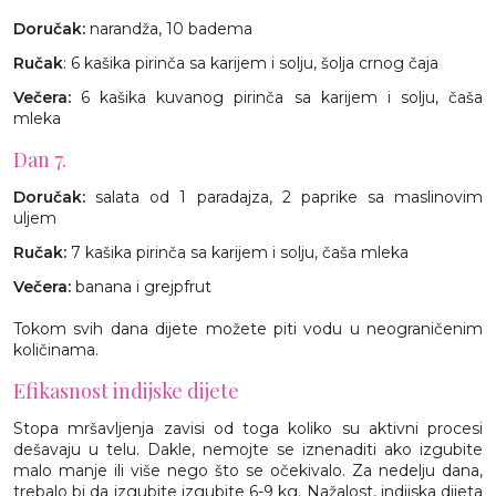
Doručak:
narandža, 10 badema
Ručak
: 6 kašika pirinča sa karijem i solju, šolja crnog čaja
Večera:
6 kašika kuvanog pirinča sa karijem i solju, čaša
mleka
Dan 7.
Doručak:
salata od 1 paradajza, 2 paprike sa maslinovim
uljem
Ručak:
7 kašika pirinča sa karijem i solju, čaša mleka
Večera:
banana i grejpfrut
Tokom svih dana dijete možete piti vodu u neograničenim
količinama.
Efikasnost indijske dijete
Stopa mršavljenja zavisi od toga koliko su aktivni procesi
dešavaju u telu. Dakle, nemojte se iznenaditi ako izgubite
malo manje ili više nego što se očekivalo. Za nedelju dana,
trebalo bi da izgubite izgubite 6-9 kg. Nažalost, indijska dijeta