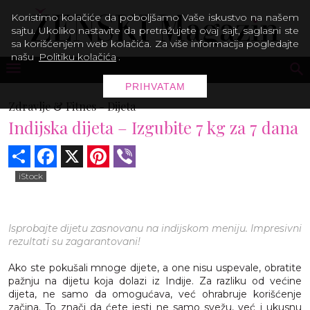
Koristimo kolačiće da poboljšamo Vaše iskustvo na našem
sajtu. Ukoliko nastavite da pretražujete ovaj sajt, saglasni ste
sa korišćenjem web kolačića. Za više informacija pogledajte
našu
Politiku kolačića
.
PRIHVATAM
Zdravlje & Fitnes -
Dijeta
Indijska dijeta – Izgubite 7 kg za 7 dana
Share
Facebook
X
Pinterest
Viber
iStock
Isprobajte dijetu zasnovanu na indijskom meniju. Impresivni
rezultati su zagarantovani!
Ako ste pokušali mnoge dijete, a one nisu uspevale, obratite
pažnju na dijetu koja dolazi iz Indije. Za razliku od većine
dijeta, ne samo da omogućava, već ohrabruje korišćenje
začina. To znači da ćete jesti ne samo svežu, već i ukusnu