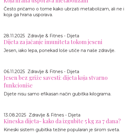
Koja hrana usporava metabolizam
Često pričamo o tome kako ubrzati metabolizam, ali ne i
koja ga hrana usporava.
28.11.2025
Zdravlje & Fitnes - Dijeta
Dijeta za jačanje imuniteta tokom jeseni
Jesen, iako lepa, ponekad loše utiče na naše zdravlje.
06.11.2025
Zdravlje & Fitnes - Dijeta
Jesen bez griže savesti: dijeta koja stvarno
funkcioniše
Dijete nisu samo efikasan način gubitka kilograma.
13.08.2025
Zdravlje & Fitnes - Dijeta
Kineska dijeta- kako da izgubite 5 kg za 7 dana?
Kineski sistem gubitka težine popularan je širom sveta.