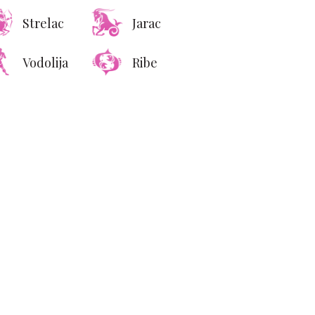
Strelac
Jarac
Vodolija
Ribe