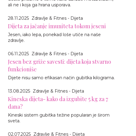
ali ne i koja ga hrana usporava.
28.11.2025
Zdravlje & Fitnes - Dijeta
Dijeta za jačanje imuniteta tokom jeseni
Jesen, iako lepa, ponekad loše utiče na naše
zdravlje.
06.11.2025
Zdravlje & Fitnes - Dijeta
Jesen bez griže savesti: dijeta koja stvarno
funkcioniše
Dijete nisu samo efikasan način gubitka kilograma.
13.08.2025
Zdravlje & Fitnes - Dijeta
Kineska dijeta- kako da izgubite 5 kg za 7
dana?
Kineski sistem gubitka težine popularan je širom
sveta.
02.07.2025
Zdravlje & Fitnes - Dijeta