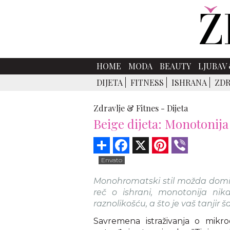
HOME
MODA
BEAUTY
LJUBAV 
DIJETA
FITNESS
ISHRANA
ZDR
Zdravlje & Fitnes -
Dijeta
Beige dijeta: Monotonija
Share
Facebook
X
Pinterest
Viber
Envato
Monohromatski stil možda domin
reč o ishrani, monotonija nik
raznolikošću, a što je vaš tanjir ša
Savremena istraživanja o mikr