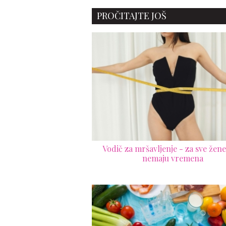
PROČITAJTE JOŠ
Vodič za mršavljenje - za sve žene
nemaju vremena