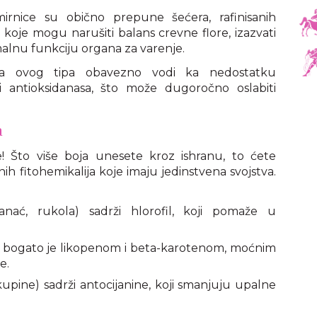
irnice su obično prepune šećera, rafinisanih
, koje mogu narušiti balans crevne flore, izazvati
alnu funkciju organa za varenje.
ana ovog tipa obavezno vodi ka nedostatku
 i antioksidanasa, što može dugoročno oslabiti
a
! Što više boja unesete kroz ishranu, to ćete
ih fitohemikalija koje imaju jedinstvena svojstva.
anać, rukola) sadrži hlorofil, koji pomaže u
e bogato je likopenom i beta-karotenom, moćnim
e.
kupine) sadrži antocijanine, koji smanjuju upalne