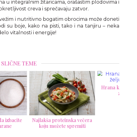
tna u integralnim žitaricama, orašastim plodovima i
retljivost creva i sprečavaju zatvor.
vežim i nutritivno bogatim obrocima može doneti
i su boje, kako na pisti, tako i na tanjiru – neka
o vitalnosti i energije!
SLIČNE TEME
Hrana koja vam ubija želju
za seksom!
akša proteinska večera
4 sav
oju možete spremiti