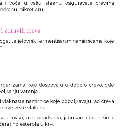
 i voća u vašu ishranu osiguravate crevima
nsiranu mikrofloru.
ci zdravih creva
gatite jelovnik fermentisanim namirnicama koje
t:
oorganizama koje dospevaju u debelo crevo, gde
oljšanju varenja.
i vlaknaste namirnice koje poboljšavaju rad creva
je dve vrste vlakana:
e se u ovsu, mahunarkama, jabukama i citrusima.
era i holesterola u krvi.