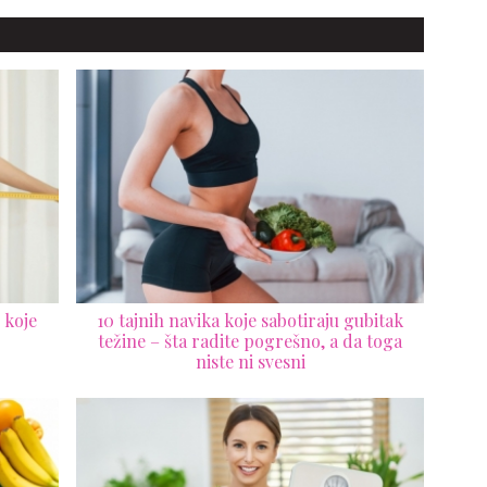
 koje
10 tajnih navika koje sabotiraju gubitak
težine – šta radite pogrešno, a da toga
niste ni svesni