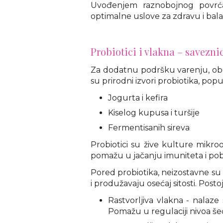
Uvođenjem raznobojnog povrća
optimalne uslove za zdravu i bala
Probiotici i vlakna – savezni
Za dodatnu podršku varenju, obo
su prirodni izvori probiotika, popu
Jogurta i kefira
Kiselog kupusa i turšije
Fermentisanih sireva
Probiotici su žive kulture mikr
pomažu u jačanju imuniteta i pob
Pored probiotika, neizostavne su 
i produžavaju osećaj sitosti. Posto
Rastvorljiva vlakna - nalaz
Pomažu u regulaciji nivoa šeć