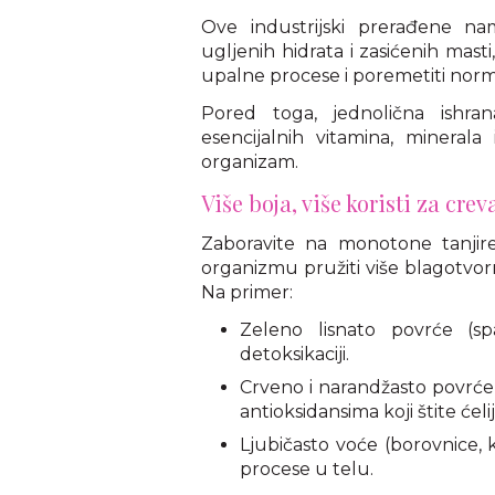
Ove industrijski prerađene nam
ugljenih hidrata i zasićenih masti
upalne procese i poremetiti norm
Pored toga, jednolična ishr
esencijalnih vitamina, minerala
organizam.
Više boja, više koristi za crev
Zaboravite na monotone tanjire
organizmu pružiti više blagotvorn
Na primer:
Zeleno lisnato povrće (sp
detoksikaciji.
Crveno i narandžasto povrć
antioksidansima koji štite ćelij
Ljubičasto voće (borovnice, 
procese u telu.