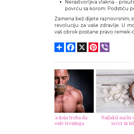
Nerastvorljiva vlakna - prisu
povrću sa korom. Podstiču pok
Zamena bež dijete raznovrsnim, s
revoluciju za vaše zdravlje. U mod
vaš obrok postane pravo remek-del
Share
Facebook
X
Pinterest
Viber
p 5 pića koja treba da
Najlakši način da izbacite
Najl
ijete posle treninga
šećer iz ishrane
k