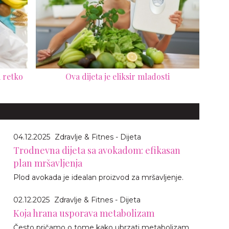
a retko
Ova dijeta je eliksir mladosti
04.12.2025
Zdravlje & Fitnes - Dijeta
Trodnevna dijeta sa avokadom: efikasan
plan mršavljenja
Plod avokada je idealan proizvod za mršavljenje.
02.12.2025
Zdravlje & Fitnes - Dijeta
Koja hrana usporava metabolizam
Često pričamo o tome kako ubrzati metabolizam,