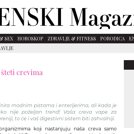
& SEX
HOROSKOP
ZDRAVLJE & FITNESS
PORODICA
E
AVLJE
 šteti crevima
ira modnim pistama i enterijerima, ali kada je
ako nije poželjan trend! Vaša creva vape za
reniji, to će i vaš digestivni sistem biti zahvalniji.
oorganizmima koji nastanjuju naša creva samo