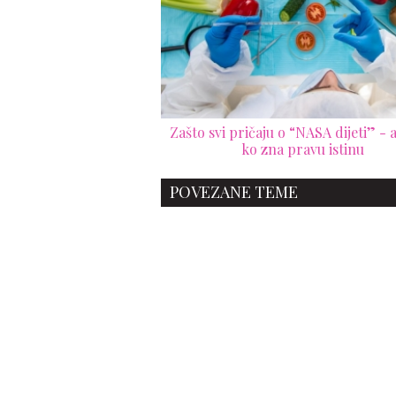
Zašto svi pričaju o “NASA dijeti” - 
ko zna pravu istinu
POVEZANE TEME