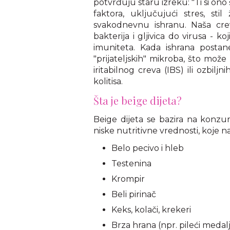
potvrđuju staru izreku: "Ti si ono
faktora, uključujući stres, stil
svakodnevnu ishranu. Naša cr
bakterija i gljivica do virusa - 
imuniteta. Kada ishrana postan
"prijateljskih" mikroba, što mož
iritabilnog creva (IBS) ili ozbil
kolitisa.
Šta je beige dijeta?
Beige dijeta se bazira na konzu
niske nutritivne vrednosti, koje 
Belo pecivo i hleb
Testenina
Krompir
Beli pirinač
Keks, kolači, krekeri
Brza hrana (npr. pileći medalj