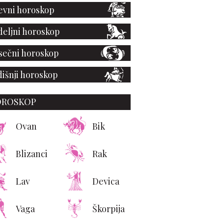
vni horoskop
eljni horoskop
ečni horoskop
išnji horoskop
OROSKOP
Ovan
Bik
Blizanci
Rak
Lav
Devica
Vaga
Škorpija