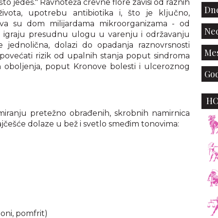
 što jedeš." Ravnoteža crevne flore zavisi od raznih
Dne
 života, upotrebu antibiotika i, što je ključno,
eva su dom milijardama mikroorganizama - od
Ned
koji igraju presudnu ulogu u varenju i održavanju
e jednolična, dolazi do opadanja raznovrsnosti
Mes
e povećati rizik od upalnih stanja poput sindroma
jnih oboljenja, poput Kronove bolesti i ulceroznog
God
H
miranju pretežno obrađenih, skrobnih namirnica
najčešće dolaze u bež i svetlo smeđim tonovima:
oni, pomfrit)