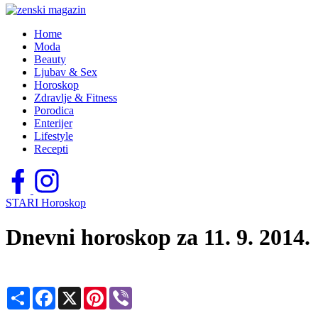
Home
Moda
Beauty
Ljubav & Sex
Horoskop
Zdravlje & Fitness
Porodica
Enterijer
Lifestyle
Recepti
STARI Horoskop
Dnevni horoskop za 11. 9. 2014.
Share
Facebook
X
Pinterest
Viber