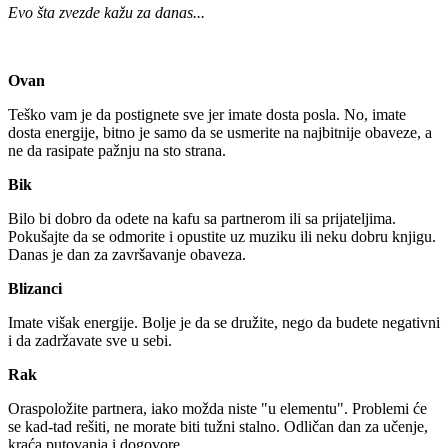
Evo šta zvezde kažu za danas...
Ovan
Teško vam je da postignete sve jer imate dosta posla. No, imate
dosta energije, bitno je samo da se usmerite na najbitnije obaveze, a
ne da rasipate pažnju na sto strana.
Bik
Bilo bi dobro da odete na kafu sa partnerom ili sa prijateljima.
Pokušajte da se odmorite i opustite uz muziku ili neku dobru knjigu.
Danas je dan za završavanje obaveza.
Blizanci
Imate višak energije. Bolje je da se družite, nego da budete negativni
i da zadržavate sve u sebi.
Rak
Oraspoložite partnera, iako možda niste "u elementu". Problemi će
se kad-tad rešiti, ne morate biti tužni stalno. Odličan dan za učenje,
kraća putovanja i dogovore.