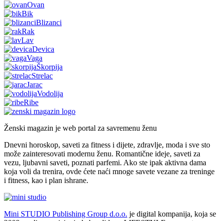
Ovan
Bik
Blizanci
Rak
Lav
Devica
Vaga
Škorpija
Strelac
Jarac
Vodolija
Ribe
Ženski magazin je web portal za savremenu ženu
Dnevni horoskop, saveti za fitness i dijete, zdravlje, moda i sve sto
može zainteresovati modernu ženu. Romantične ideje, saveti za
vezu, ljubavni saveti, poznati parfemi. Ako ste ipak aktivna dama
koja voli da trenira, ovde ćete naći mnoge savete vezane za treninge
i fitness, kao i plan ishrane.
Mini STUDIO Publishing Group d.o.o.
je digital kompanija, koja se