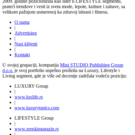
2009. godine pozicionirala kao lider u LIFESTYLE segmentu,
prateći trendove i vesti iz sveta mode, lepote, kulture i zabave, sa
velikom pažnjom usmerenoj ka zdravoj ishrani i fitnesu.
O nama
|
Advertising
|
Nasi klijenti
|
Kontakt
U svojoj grupaciji, kompanija
Mini STUDIO Publishing Group
d.o.o.
je svoj portfolio uspešno proširila na Luxury, Lifestyle i
Living segment, gde je više od decenije zadržala vodeću poziciju:
LUXURY Group
|
www.
luxlife
.rs
|
www.
luxurytopics
.com
LIFESTYLE Group
|
www.
zenski
magazin.rs
|