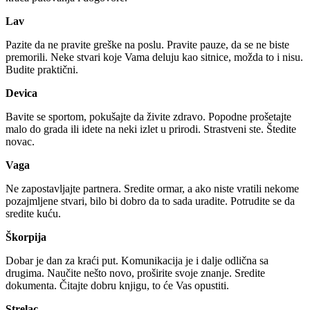
Lav
Pazite da ne pravite greške na poslu. Pravite pauze, da se ne biste
premorili. Neke stvari koje Vama deluju kao sitnice, možda to i nisu.
Budite praktični.
Devica
Bavite se sportom, pokušajte da živite zdravo. Popodne prošetajte
malo do grada ili idete na neki izlet u prirodi. Strastveni ste. Štedite
novac.
Vaga
Ne zapostavljajte partnera. Sredite ormar, a ako niste vratili nekome
pozajmljene stvari, bilo bi dobro da to sada uradite. Potrudite se da
sredite kuću.
Škorpija
Dobar je dan za kraći put. Komunikacija je i dalje odlična sa
drugima. Naučite nešto novo, proširite svoje znanje. Sredite
dokumenta. Čitajte dobru knjigu, to će Vas opustiti.
Strelac