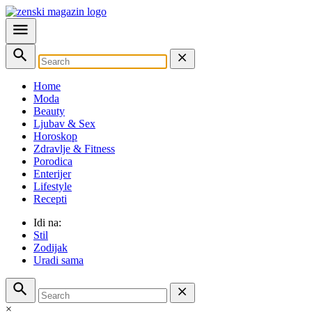
Home
Moda
Beauty
Ljubav & Sex
Horoskop
Zdravlje & Fitness
Porodica
Enterijer
Lifestyle
Recepti
Idi na:
Stil
Zodijak
Uradi sama
×