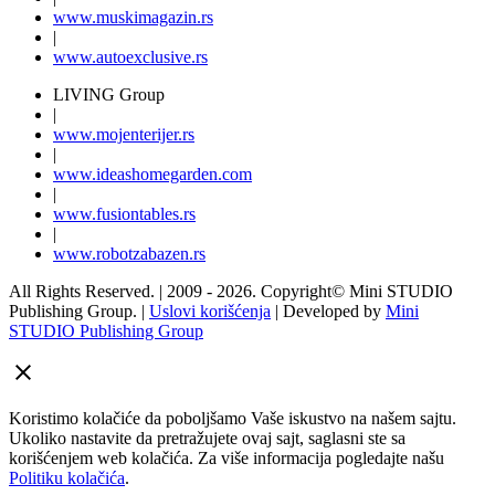
www.
muski
magazin.rs
|
www.
auto
exclusive.rs
LIVING Group
|
www.
moj
enterijer.rs
|
www.
ideas
homegarden.com
|
www.
fusiontables
.rs
|
www.
robotzabazen
.rs
All Rights Reserved.
| 2009 - 2026.
Copyright©
Mini STUDIO
Publishing Group. |
Uslovi korišćenja
| Developed by
Mini
STUDIO Publishing Group
Koristimo kolačiće da poboljšamo Vaše iskustvo na našem sajtu.
Ukoliko nastavite da pretražujete ovaj sajt, saglasni ste sa
korišćenjem web kolačića. Za više informacija pogledajte našu
Politiku kolačića
.