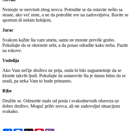
Nemojte se nervirati zbog novca. Potrudite se da ostavite nešto sa
strane, ako već niste, a ne da potrošite sve na zadovoljstva. Bavite se
sportom ili nekim hobijem.
Jarac
Svakom kažite šta vam smeta, samo ne morate previše grubo.
Pokušajte da se okrenete sebi, a da posao odradite kako treba. Pazite
na rokove.
Vodolija
Ako Vam nečije društvo ne prija, onda bi bilo najpametnije da se
klonite takvih ljudi. Pokušajte da ustanovite šta je danas bitno da se
uradi, pa neka Vam to bude primarno.
Ribe
Družite se. Odmorite malo od posla i svakodnevnih obaveza uz
dobro društvo. Moguć priliv novca, ali ste zadovoljni situacijom
svakako.
Share
Facebook
X
Pinterest
Viber