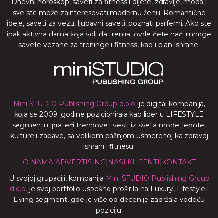
Dnevni horoskop, saveti za fitness i dijete, zdravlje, moda i
sve sto može zainteresovati modernu ženu. Romantične
ideje, saveti za vezu, ljubavni saveti, poznati parfemi. Ako ste
ipak aktivna dama koja voli da trenira, ovde ćete naći mnoge
savete vezane za treninge i fitness, kao i plan ishrane.
Mini STUDIO Publishing Group d.o.o.
je digital kompanija,
koja se 2009. godine pozicionirala kao lider u LIFESTYLE
segmentu, prateći trendove i vesti iz sveta mode, lepote,
kulture i zabave, sa velikom pažnjom usmerenoj ka zdravoj
ishrani i fitnesu.
O NAMA
|
ADVERTISING
|
NASI KLIJENTI
|
KONTAKT
U svojoj grupaciji, kompanija
Mini STUDIO Publishing Group
d.o.o.
je svoj portfolio uspešno proširila na Luxury, Lifestyle i
Living segment, gde je više od decenije zadržala vodeću
poziciju: