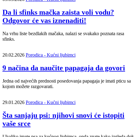
Da li sfinks mačka zaista voli vodu?
Odgovor će vas iznenaditi!
Na vrhu liste bezdlakih mačaka, nalazi se svakako poznata rasa
sfinks.
20.02.2026
Porodica - Kućni ljubimci
9 načina da naučite papagaja da govori
Jedna od najvećih prednosti posedovanja papagaja je imati pticu sa
kojom možete razgovarati.
29.01.2026
Porodica - Kućni ljubimci
Šta sanjaju psi: njihovi snovi će istopiti
vaše srce
Ukoliko imate psa za kućnog ljubimca, onda znate kako izgleda dok