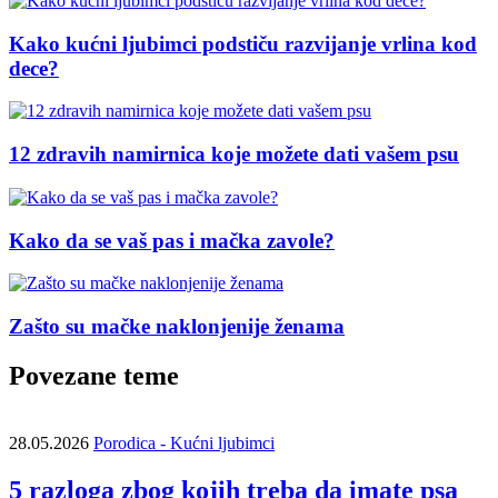
Kako kućni ljubimci podstiču razvijanje vrlina kod
dece?
12 zdravih namirnica koje možete dati vašem psu
Kako da se vaš pas i mačka zavole?
Zašto su mačke naklonjenije ženama
Povezane teme
28.05.2026
Porodica - Kućni ljubimci
5 razloga zbog kojih treba da imate psa