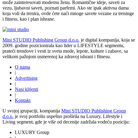
može zainteresovati modernu ženu. Romantične ideje, saveti za
vezu, ljubavni saveti, poznati parfemi. Ako ste ipak aktivna dama
koja voli da trenira, ovde ćete naći mnoge savete vezane za treninge
i fitness, kao i plan ishrane.
Mini STUDIO Publishing Group d.o.o.
je digital kompanija, koja se
2009. godine pozicionirala kao lider u LIFESTYLE segmentu,
prateći trendove i vesti iz sveta mode, lepote, kulture i zabave, sa
velikom pažnjom usmerenoj ka zdravoj ishrani i fitnesu.
O nama
|
Advertising
|
Nasi klijenti
|
Kontakt
U svojoj grupaciji, kompanija
Mini STUDIO Publishing Group
d.o.o.
je svoj portfolio uspešno proširila na Luxury, Lifestyle i
Living segment, gde je više od decenije zadržala vodeću poziciju:
LUXURY Group
|