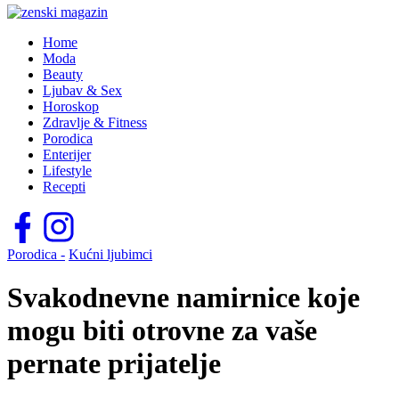
Home
Moda
Beauty
Ljubav & Sex
Horoskop
Zdravlje & Fitness
Porodica
Enterijer
Lifestyle
Recepti
Porodica -
Kućni ljubimci
Svakodnevne namirnice koje
mogu biti otrovne za vaše
pernate prijatelje