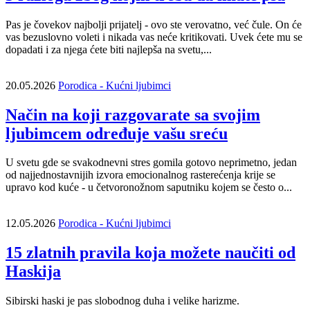
Pas je čovekov najbolji prijatelj - ovo ste verovatno, već čule. On će
vas bezuslovno voleti i nikada vas neće kritikovati. Uvek ćete mu se
dopadati i za njega ćete biti najlepša na svetu,...
20.05.2026
Porodica - Kućni ljubimci
Način na koji razgovarate sa svojim
ljubimcem određuje vašu sreću
U svetu gde se svakodnevni stres gomila gotovo neprimetno, jedan
od najjednostavnijih izvora emocionalnog rasterećenja krije se
upravo kod kuće - u četvoronožnom saputniku kojem se često o...
12.05.2026
Porodica - Kućni ljubimci
15 zlatnih pravila koja možete naučiti od
Haskija
Sibirski haski je pas slobodnog duha i velike harizme.