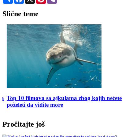
Slične teme
Top 10 filmova sa ajkulama zbog kojih nećete
poželeti da vidite more
Pročitajte još