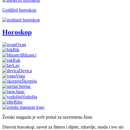
Godišnji horoskop
Horoskop
Ovan
Bik
Blizanci
Rak
Lav
Devica
Vaga
Škorpija
Strelac
Jarac
Vodolija
Ribe
Ženski magazin je web portal za savremenu ženu
Dnevni horoskop, saveti za fitness i dijete, zdravlje, moda i sve sto