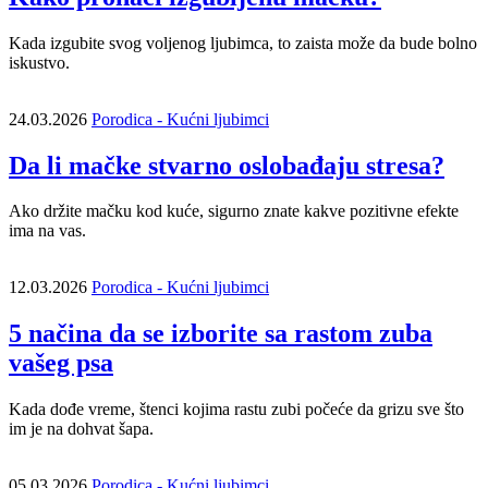
Kada izgubite svog voljenog ljubimca, to zaista može da bude bolno
iskustvo.
24.03.2026
Porodica - Kućni ljubimci
Da li mačke stvarno oslobađaju stresa?
Ako držite mačku kod kuće, sigurno znate kakve pozitivne efekte
ima na vas.
12.03.2026
Porodica - Kućni ljubimci
5 načina da se izborite sa rastom zuba
vašeg psa
Kada dođe vreme, štenci kojima rastu zubi počeće da grizu sve što
im je na dohvat šapa.
05.03.2026
Porodica - Kućni ljubimci