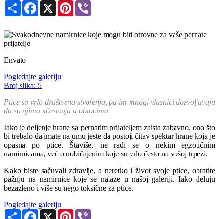
Share
Facebook
X
Pinterest
Viber
Envato
Pogledajte galeriju
Broj slika:
5
Ptice su vrlo društvena stvorenja, pa im mnogi vlasnici dozvoljavaju
da sa njima učestvuju u obrocima.
Iako je deljenje hrane sa pernatim prijateljem zaista zabavno, ono što
bi trebalo da imate na umu jeste da postoji čitav spektar hrane koja je
opasna po ptice. Štaviše, ne radi se o nekim egzotičnim
namirnicama, već o uobičajenim koje su vrlo često na vašoj trpezi.
Kako biste sačuvali zdravlje, a neretko i život svoje ptice, obratite
pažnju na namirnice koje se nalaze u našoj galeriji. Iako deluju
bezazleno i više su nego toksične za ptice.
Pogledajte galeriju
Share
Facebook
X
Pinterest
Viber