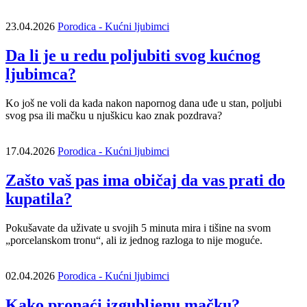
23.04.2026
Porodica - Kućni ljubimci
Da li je u redu poljubiti svog kućnog
ljubimca?
Ko još ne voli da kada nakon napornog dana uđe u stan, poljubi
svog psa ili mačku u njuškicu kao znak pozdrava?
17.04.2026
Porodica - Kućni ljubimci
Zašto vaš pas ima običaj da vas prati do
kupatila?
Pokušavate da uživate u svojih 5 minuta mira i tišine na svom
„porcelanskom tronu“, ali iz jednog razloga to nije moguće.
02.04.2026
Porodica - Kućni ljubimci
Kako pronaći izgubljenu mačku?