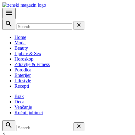
Home
Moda
Beauty
Ljubav & Sex
Horoskop
Zdravlje & Fitness
Porodica
Enterijer
Lifestyle
Recepti
Brak
Deca
Venčanje
Kućni ljubimci
×