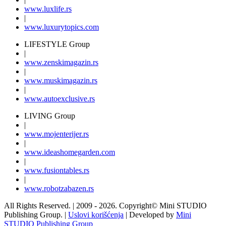
www.
luxlife
.rs
|
www.
luxurytopics
.com
LIFESTYLE Group
|
www.
zenski
magazin.rs
|
www.
muski
magazin.rs
|
www.
auto
exclusive.rs
LIVING Group
|
www.
moj
enterijer.rs
|
www.
ideas
homegarden.com
|
www.
fusiontables
.rs
|
www.
robotzabazen
.rs
All Rights Reserved.
| 2009 - 2026.
Copyright©
Mini STUDIO
Publishing Group. |
Uslovi korišćenja
| Developed by
Mini
STUDIO Publishing Group