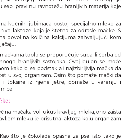
 sebi pravilnu ravnotežu hranljivih materija koje
a kućnih ljubimaca postoji specijalno mleko za
ivo laktoze koja je štetna za odrasle mačke. S
a dovoljna količina kalcijuma zahvaljujući kom
jačaju.
 mačkama toplo se preporučuje supa ili čorba od
 mnogo hranljivih sastojaka. Ovaj bujon se može
m kako bi se podstakla i najizbirljivija mačka da
t u svoj organizam. Osim što pomaže mački da
a i toksine iz njene jetre, pomaže u varenju i
imice.
čke:
ećina mačaka voli ukus kravljeg mleka, ono zaista
kravljem mleku je prisutna laktoza koju organizam
 Kao što je čokolada opasna za pse, isto tako je