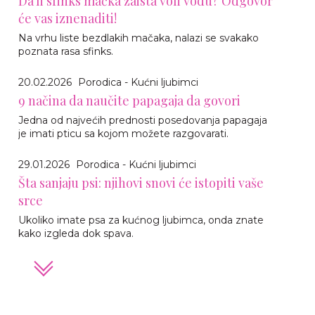
Da li sfinks mačka zaista voli vodu? Odgovor
će vas iznenaditi!
Na vrhu liste bezdlakih mačaka, nalazi se svakako
poznata rasa sfinks.
20.02.2026
Porodica - Kućni ljubimci
9 načina da naučite papagaja da govori
Jedna od najvećih prednosti posedovanja papagaja
je imati pticu sa kojom možete razgovarati.
29.01.2026
Porodica - Kućni ljubimci
Šta sanjaju psi: njihovi snovi će istopiti vaše
srce
Ukoliko imate psa za kućnog ljubimca, onda znate
kako izgleda dok spava.