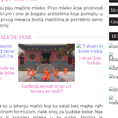
ju piju majčino mleko. Prvo mleko koje proizvodi
Mes
strum i ono je bogato antitelima koja pomažu u
 prvog meseca života mačićima je potrebno samo
God
zvoj.
H
SLIČNE TEME
7 stvari koje nikada ne biste
15 na
trebalo da guglate
linski monah trčao 125
metara po vodi?!
 su u pitanju mačići koji su ostali bez majke, njih
lečnom formulom, nalik onoj za ljudske bebe. Nije
jeg ili kravljeg mleka u te svrhe. Razlog je