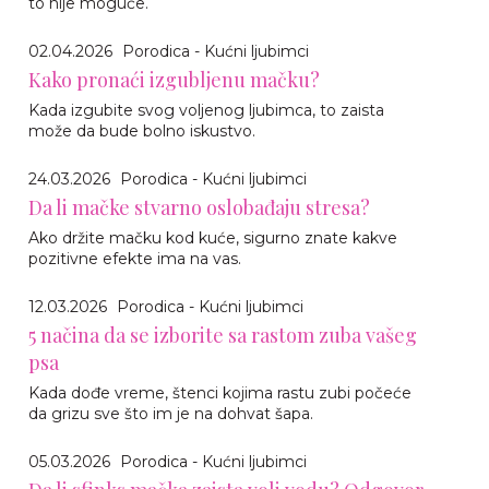
to nije moguće.
02.04.2026
Porodica - Kućni ljubimci
Kako pronaći izgubljenu mačku?
Kada izgubite svog voljenog ljubimca, to zaista
može da bude bolno iskustvo.
24.03.2026
Porodica - Kućni ljubimci
Da li mačke stvarno oslobađaju stresa?
Ako držite mačku kod kuće, sigurno znate kakve
pozitivne efekte ima na vas.
12.03.2026
Porodica - Kućni ljubimci
5 načina da se izborite sa rastom zuba vašeg
psa
Kada dođe vreme, štenci kojima rastu zubi počeće
da grizu sve što im je na dohvat šapa.
05.03.2026
Porodica - Kućni ljubimci