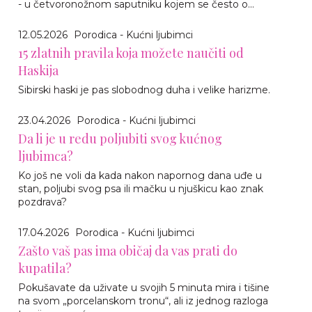
- u četvoronožnom saputniku kojem se često o...
12.05.2026
Porodica - Kućni ljubimci
15 zlatnih pravila koja možete naučiti od
Haskija
Sibirski haski je pas slobodnog duha i velike harizme.
23.04.2026
Porodica - Kućni ljubimci
Da li je u redu poljubiti svog kućnog
ljubimca?
Ko još ne voli da kada nakon napornog dana uđe u
stan, poljubi svog psa ili mačku u njuškicu kao znak
pozdrava?
17.04.2026
Porodica - Kućni ljubimci
Zašto vaš pas ima običaj da vas prati do
kupatila?
Pokušavate da uživate u svojih 5 minuta mira i tišine
na svom „porcelanskom tronu“, ali iz jednog razloga