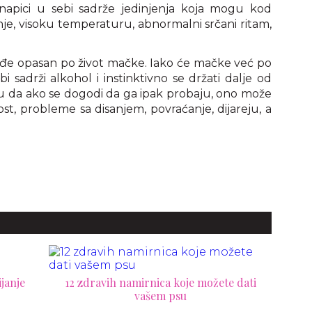
napici u sebi sadrže jedinjenja koja mogu kod
nje, visoku temperaturu, abnormalni srčani ritam,
ođe opasan po život mačke. Iako će mačke već po
i sadrži alkohol i instinktivno se držati dalje od
u da ako se dogodi da ga ipak probaju, ono može
ost, probleme sa disanjem, povraćanje, dijareju, a
janje
12 zdravih namirnica koje možete dati
vašem psu