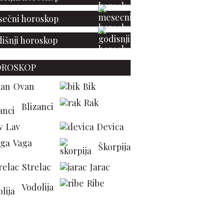
ečni horoskop
išnji horoskop
OROSKOP
Ovan
Bik
Rak
Blizanci
jskupljih filmova ikada
snimljenih
Lav
Devica
Vaga
Škorpija
Strelac
Jarac
Ribe
Vodolija