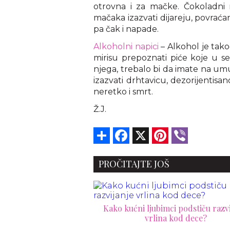
otrovna i za mačke. Čokoladni 
mačaka izazvati dijareju, povraća
pa čak i napade.
Alkoholni napici
– Alkohol je tak
mirisu prepoznati piće koje u seb
njega, trebalo bi da imate na um
izazvati drhtavicu, dezorijentisan
neretko i smrt.
Ž.J.
Share
Facebook
X
Pinterest
Viber
PROČITAJTE JOŠ
Kako kućni ljubimci podstiču razvi
vrlina kod dece?