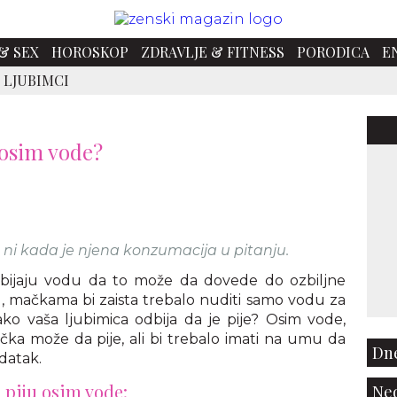
& SEX
HOROSKOP
ZDRAVLJE & FITNESS
PORODICA
E
 LJUBIMCI
 osim vode?
 ni kada je njena konzumacija u pitanju.
ijaju vodu da to može da dovede do ozbiljne
u, mačkama bi zaista trebalo nuditi samo vodu za
ako vaša ljubimica odbija da je pije? Osim vode,
čka može da pije, ali bi trebalo imati na umu da
Dne
datak.
 piju osim vode:
Ned