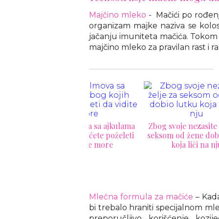
Majčino mleko
- Mačići po rođen
organizam majke naziva se kolo
jačanju imuniteta mačića. Tokom
majčino mleko za pravilan rast i ra
10 filmova sa ajkulama
Zbog svoje nezasite želje za
g kojih nećete poželeti
seksom od žene dobio lutku
da vidite more
koja liči na nju
Šao
Mlečna formula za mačiće
– Kada
bi trebalo hraniti specijalnom m
preporučljivo korišćenje kozi