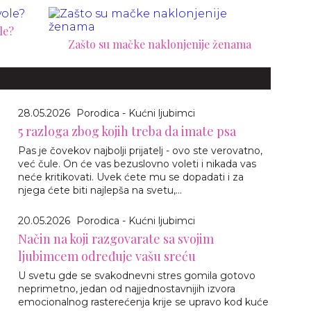
le?
Zašto su mačke naklonjenije ženama
28.05.2026
Porodica - Kućni ljubimci
5 razloga zbog kojih treba da imate psa
Pas je čovekov najbolji prijatelj - ovo ste verovatno,
već čule. On će vas bezuslovno voleti i nikada vas
neće kritikovati. Uvek ćete mu se dopadati i za
njega ćete biti najlepša na svetu,...
20.05.2026
Porodica - Kućni ljubimci
Način na koji razgovarate sa svojim
ljubimcem određuje vašu sreću
U svetu gde se svakodnevni stres gomila gotovo
neprimetno, jedan od najjednostavnijih izvora
emocionalnog rasterećenja krije se upravo kod kuće