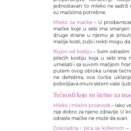
jednostavan: to mleko ne sadrži u
su mačićima potrebne.
Mleko za mačke
– U prodavnicam
mačke koje u sebi ima smanjen n
druge strane u njemu je prisutn
mačije kosti, zubi i nokti mogu da 
Bujon od kostiju
– Svim odraslim
pilećih kostiju koja u sebi ima
umešati i sa suvom mačijom hrano
putem ovog obroka unese tečnos
ne dehidrira, ova čorba uklanj
poboljšava imuni sistem vaše ljub
Tečnosti koje su štetne za ma
Mleko i mlečni proizvodi
– Iako v
nije dobro za njeno zdravlje. U 
odrasle mačke ne može da svari.
Čokoladna i pića sa kofeinom
–