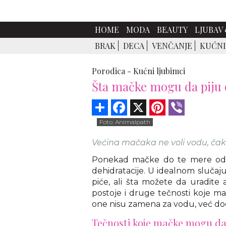
HOME
MODA
BEAUTY
LJUBAV 
BRAK
DECA
VENČANJE
KUĆNI
Porodica -
Kućni ljubimci
Šta mačke mogu da piju
Share
Facebook
X
Pinterest
Viber
Foto: Animalpath
Većina mačaka ne voli vodu, čak
Ponekad mačke do te mere odb
dehidratacije. U idealnom slučaj
piće, ali šta možete da uradite 
postoje i druge tečnosti koje ma
one nisu zamena za vodu, već do
Tečnosti koje mačke mogu da