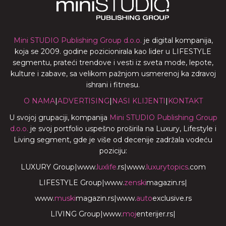
Mini STUDIO Publishing Group d.o.o.
je digital kompanija,
koja se 2009. godine pozicionirala kao lider u LIFESTYLE
segmentu, prateći trendove i vesti iz sveta mode, lepote,
kulture i zabave, sa velikom pažnjom usmerenoj ka zdravoj
ishrani i fitnesu.
O NAMA
|
ADVERTISING
|
NASI KLIJENTI
|
KONTAKT
U svojoj grupaciji, kompanija
Mini STUDIO Publishing Group
d.o.o.
je svoj portfolio uspešno proširila na Luxury, Lifestyle i
Living segment, gde je više od decenije zadržala vodeću
poziciju:
LUXURY Group
|
www.
luxlife
.rs
|
www.
luxurytopics
.com
LIFESTYLE Group
|
www.
zenski
magazin.rs
|
www.
muski
magazin.rs
|
www.
auto
exclusive.rs
LIVING Group
|
www.
moj
enterijer.rs
|