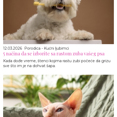
12.03.2026
Porodica - Kućni ljubimci
5 načina da se izborite sa rastom zuba vašeg psa
Kada dođe vreme, štenci kojima rastu zubi počeće da grizu
sve što im je na dohvat šapa.