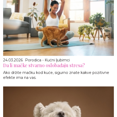
24.03.2026
Porodica - Kućni ljubimci
Da li mačke stvarno oslobađaju stresa?
Ako držite mačku kod kuće, sigurno znate kakve pozitivne
efekte ima na vas.