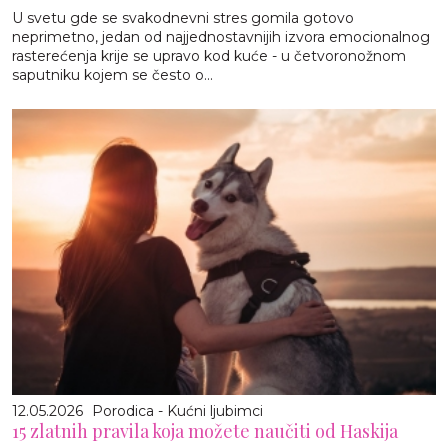
U svetu gde se svakodnevni stres gomila gotovo
neprimetno, jedan od najjednostavnijih izvora emocionalnog
rasterećenja krije se upravo kod kuće - u četvoronožnom
saputniku kojem se često o...
12.05.2026
Porodica - Kućni ljubimci
15 zlatnih pravila koja možete naučiti od Haskija