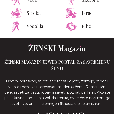
Strelac
Jarac
Vodolija
Ribe
ŽENSKI MAGAZIN JE WEB PORTAL ZA SAVREMENU
ŽENU
Dnevni horoskop, saveti za fitness i dijete, zdravlje, moda i
sve sto može zainteresovati modernu ženu. Romantične
ideje, saveti za vezu, ljubavni saveti, poznati parfemi. Ako ste
ipak aktivna dama koja voli da trenira, ovde ćete naći mnoge
savete vezane za treninge i fitness, kao i plan ishrane.