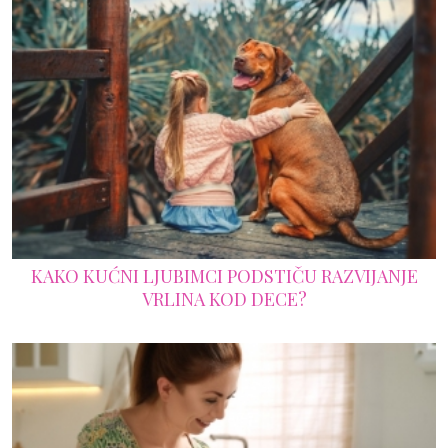
KAKO KUĆNI LJUBIMCI PODSTIČU RAZVIJANJE
VRLINA KOD DECE?