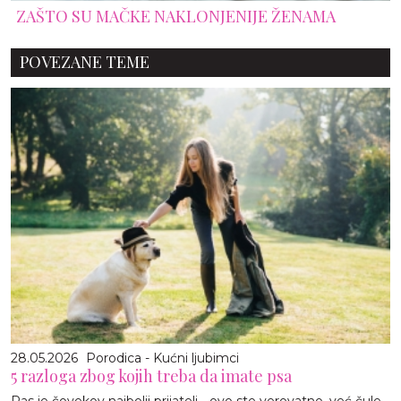
ZAŠTO SU MAČKE NAKLONJENIJE ŽENAMA
POVEZANE TEME
28.05.2026
Porodica - Kućni ljubimci
5 razloga zbog kojih treba da imate psa