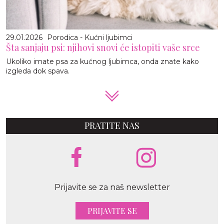
29.01.2026
Porodica - Kućni ljubimci
Šta sanjaju psi: njihovi snovi će istopiti vaše srce
Ukoliko imate psa za kućnog ljubimca, onda znate kako
izgleda dok spava.
PRATITE NAS
Prijavite se za naš newsletter
PRIJAVITE SE