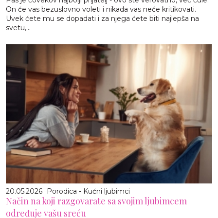
Pas je čovekov najbolji prijatelj - ovo ste verovatno, već čule.
On će vas bezuslovno voleti i nikada vas neće kritikovati.
Uvek ćete mu se dopadati i za njega ćete biti najlepša na
svetu,...
20.05.2026
Porodica - Kućni ljubimci
Način na koji razgovarate sa svojim ljubimcem
određuje vašu sreću