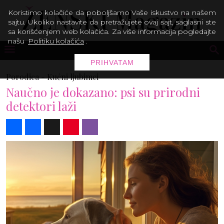
Koristimo kolačiće da poboljšamo Vaše iskustvo na našem
sajtu. Ukoliko nastavite da pretražujete ovaj sajt, saglasni ste
sa korišćenjem web kolačića. Za više informacija pogledajte
našu
Politiku kolačića
.
PRIHVATAM
Porodica -
Kućni ljubimci
Naučno je dokazano: psi su prirodni
detektori laži
Share
Facebook
X
Pinterest
Viber