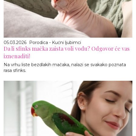
05.03.2026
Porodica - Kućni ljubimci
Da li sfinks mačka zaista voli vodu? Odgovor će vas
iznenaditi!
Na vrhu liste bezdlakih mačaka, nalazi se svakako poznata
rasa sfinks.