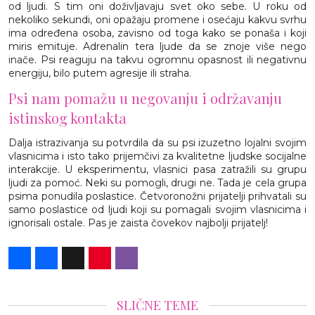
od ljudi. S tim oni doživljavaju svet oko sebe. U roku od
nekoliko sekundi, oni opažaju promene i osećaju kakvu svrhu
ima određena osoba, zavisno od toga kako se ponaša i koji
miris emituje. Adrenalin tera ljude da se znoje više nego
inače. Psi reaguju na takvu ogromnu opasnost ili negativnu
energiju, bilo putem agresije ili straha.
Psi nam pomažu u negovanju i održavanju
istinskog kontakta
Dalja istrazivanja su potvrdila da su psi izuzetno lojalni svojim
vlasnicima i isto tako prijemčivi za kvalitetne ljudske socijalne
interakcije. U eksperimentu, vlasnici pasa zatražili su grupu
ljudi za pomoć. Neki su pomogli, drugi ne. Tada je cela grupa
psima ponudila poslastice. Četvoronožni prijatelji prihvatali su
samo poslastice od ljudi koji su pomagali svojim vlasnicima i
ignorisali ostale. Pas je zaista čovekov najbolji prijatelj!
Share
Facebook
X
Pinterest
Viber
SLIČNE TEME