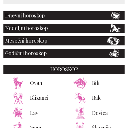
Dnevni horoskop
Nedeljni horoskop
Mesečni horoskop
Godišnji horoskop
HOROSKOP
Ovan
Bik
Blizanci
Rak
Lav
Devica
Vaga
Škorpija