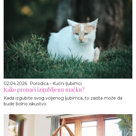
02.04.2026
Porodica - Kućni ljubimci
Kako pronaći izgubljenu mačku?
Kada izgubite svog voljenog ljubimca, to zaista može da
bude bolno iskustvo.