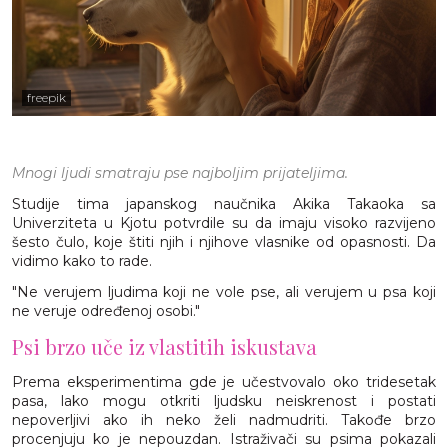
freepik
Mnogi ljudi smatraju pse najboljim prijateljima.
Studije tima japanskog naučnika Akika Takaoka sa
Univerziteta u Kjotu potvrdile su da imaju visoko razvijeno
šesto čulo, koje štiti njih i njihove vlasnike od opasnosti. Da
vidimo kako to rade.
"Ne verujem ljudima koji ne vole pse, ali verujem u psa koji
ne veruje određenoj osobi."
Psi brzo uče iz vlastitih iskustava
Prema eksperimentima gde je učestvovalo oko tridesetak
pasa, lako mogu otkriti ljudsku neiskrenost i postati
nepoverljivi ako ih neko želi nadmudriti. Takođe brzo
procenjuju ko je nepouzdan. Istraživači su psima pokazali