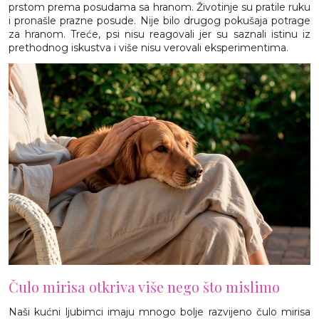
prstom prema posudama sa hranom. Životinje su pratile ruku
i pronašle prazne posude. Nije bilo drugog pokušaja potrage
za hranom. Treće, psi nisu reagovali jer su saznali istinu iz
prethodnog iskustva i više nisu verovali eksperimentima.
Čulo mirisa otkriva više nego što mislimo
Naši kućni ljubimci imaju mnogo bolje razvijeno čulo mirisa