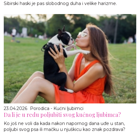
Sibirski haski je pas slobodnog duha i velike harizme.
23.04.2026
Porodica - Kućni ljubimci
Da li je u redu poljubiti svog kućnog ljubimca?
Ko još ne voli da kada nakon napornog dana uđe u stan,
poljubi svog psa ili mačku u njuškicu kao znak pozdrava?