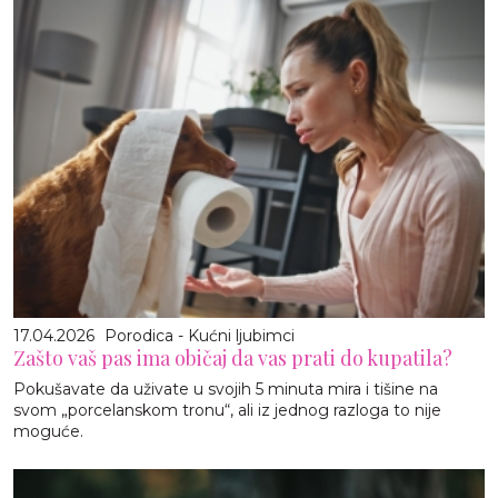
17.04.2026
Porodica - Kućni ljubimci
Zašto vaš pas ima običaj da vas prati do kupatila?
Pokušavate da uživate u svojih 5 minuta mira i tišine na
svom „porcelanskom tronu“, ali iz jednog razloga to nije
moguće.