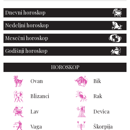
Dnevni horoskop
Nedeljni horoskop
Mesečni horoskop
Godišnji horoskop
HOROSKOP
Ovan
Bik
Blizanci
Rak
Lav
Devica
Vaga
Škorpija