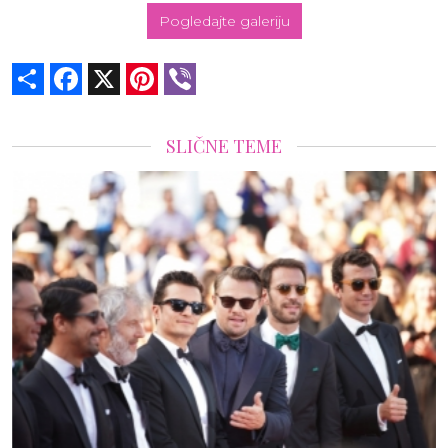
Pogledajte galeriju
Share
Facebook
X
Pinterest
Viber
SLIČNE TEME