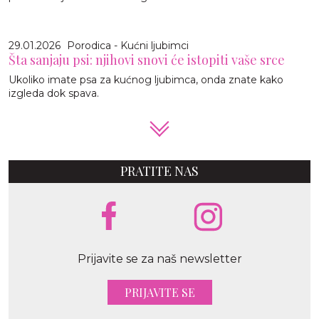
29.01.2026
Porodica - Kućni ljubimci
Šta sanjaju psi: njihovi snovi će istopiti vaše srce
Ukoliko imate psa za kućnog ljubimca, onda znate kako
izgleda dok spava.
PRATITE NAS
Prijavite se za naš newsletter
PRIJAVITE SE