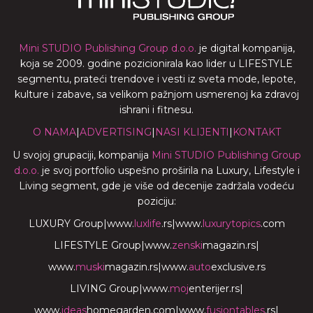
Mini STUDIO Publishing Group d.o.o.
je digital kompanija,
koja se 2009. godine pozicionirala kao lider u LIFESTYLE
segmentu, prateći trendove i vesti iz sveta mode, lepote,
kulture i zabave, sa velikom pažnjom usmerenoj ka zdravoj
ishrani i fitnesu.
O NAMA
|
ADVERTISING
|
NASI KLIJENTI
|
KONTAKT
U svojoj grupaciji, kompanija
Mini STUDIO Publishing Group
d.o.o.
je svoj portfolio uspešno proširila na Luxury, Lifestyle i
Living segment, gde je više od decenije zadržala vodeću
poziciju:
LUXURY Group
|
www.
luxlife
.rs
|
www.
luxurytopics
.com
LIFESTYLE Group
|
www.
zenski
magazin.rs
|
www.
muski
magazin.rs
|
www.
auto
exclusive.rs
LIVING Group
|
www.
moj
enterijer.rs
|
www.
ideas
homegarden.com
|
www.
fusiontables
.rs
|