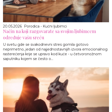
20.05.2026
Porodica - Kućni ljubimci
Način na koji razgovarate sa svojim ljubimcem
određuje vašu sreću
U svetu gde se svakodnevni stres gomila gotovo
neprimetno, jedan od najjednostavnijih izvora emocionalnog
rasterećenja krije se upravo kod kuće - u četvoronožnom
saputniku kojem se često o...