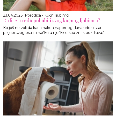
23.04.2026
Porodica - Kućni ljubimci
Da li je u redu poljubiti svog kućnog ljubimca?
Ko još ne voli da kada nakon napornog dana uđe u stan,
poljubi svog psa ili mačku u njuškicu kao znak pozdrava?