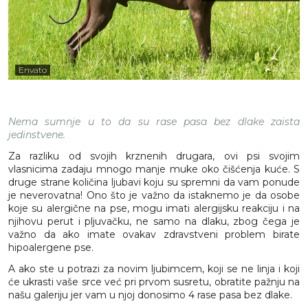
Envato
Nema sumnje u to da su rase pasa bez dlake zaista
jedinstvene.
Za razliku od svojih krznenih drugara, ovi psi svojim
vlasnicima zadaju mnogo manje muke oko čišćenja kuće. S
druge strane količina ljubavi koju su spremni da vam ponude
je neverovatna! Ono što je važno da istaknemo je da osobe
koje su alergične na pse, mogu imati alergijsku reakciju i na
njihovu perut i pljuvačku, ne samo na dlaku, zbog čega je
važno da ako imate ovakav zdravstveni problem birate
hipoalergene pse.
A ako ste u potrazi za novim ljubimcem, koji se ne linja i koji
će ukrasti vaše srce već pri prvom susretu, obratite pažnju na
našu galeriju jer vam u njoj donosimo 4 rase pasa bez dlake.