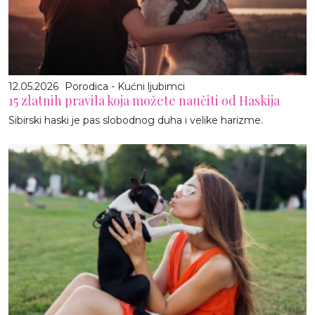
12.05.2026
Porodica - Kućni ljubimci
15 zlatnih pravila koja možete naučiti od Haskija
Sibirski haski je pas slobodnog duha i velike harizme.