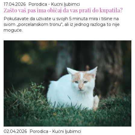
17.04.2026
Porodica - Kućni ljubimci
Zašto vaš pas ima običaj da vas prati do kupatila?
Pokušavate da uživate u svojih 5 minuta mira i tišine na
svom „porcelanskom tronu“, ali iz jednog razloga to nije
moguće.
02.04.2026
Porodica - Kućni ljubimci