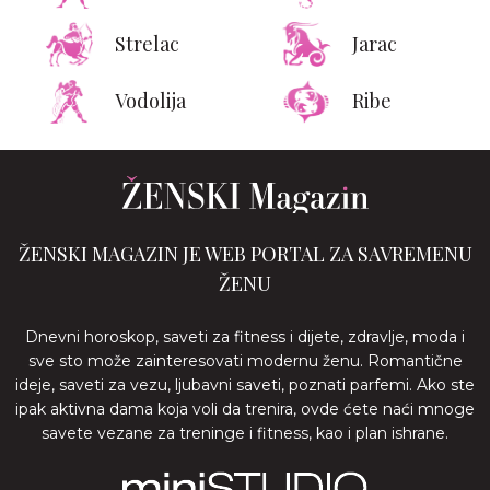
Strelac
Jarac
Vodolija
Ribe
ŽENSKI MAGAZIN JE WEB PORTAL ZA SAVREMENU
ŽENU
Dnevni horoskop, saveti za fitness i dijete, zdravlje, moda i
sve sto može zainteresovati modernu ženu. Romantične
ideje, saveti za vezu, ljubavni saveti, poznati parfemi. Ako ste
ipak aktivna dama koja voli da trenira, ovde ćete naći mnoge
savete vezane za treninge i fitness, kao i plan ishrane.