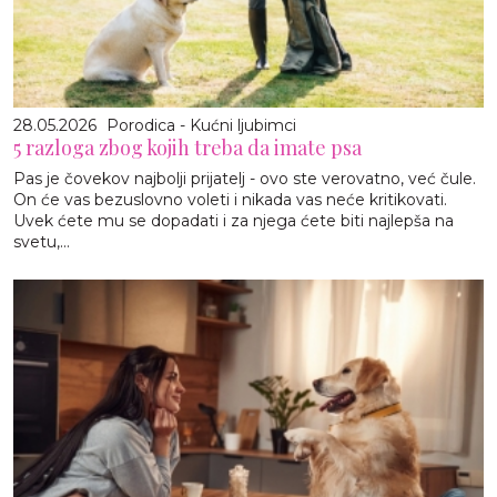
28.05.2026
Porodica - Kućni ljubimci
5 razloga zbog kojih treba da imate psa
Pas je čovekov najbolji prijatelj - ovo ste verovatno, već čule.
On će vas bezuslovno voleti i nikada vas neće kritikovati.
Uvek ćete mu se dopadati i za njega ćete biti najlepša na
svetu,...