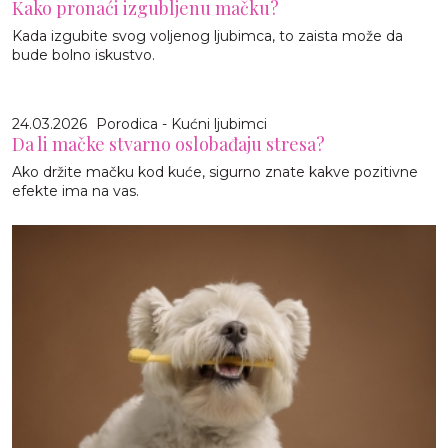
Kako pronaći izgubljenu mačku?
Kada izgubite svog voljenog ljubimca, to zaista može da
bude bolno iskustvo.
24.03.2026
Porodica - Kućni ljubimci
Da li mačke stvarno oslobađaju stresa?
Ako držite mačku kod kuće, sigurno znate kakve pozitivne
efekte ima na vas.