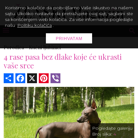
Koristimo kolačiće da poboljšamo Vaše iskustvo na našem
sajtu. Ukoliko nastavite da pretražujete ovaj sajt, saglasni ste
sa korišćenjem web kolačića. Za više informacija pogledajte
našu
Politiku kolačića
.
PRIHVATAM
Porodica -
Kućni ljubimci
4 rase pasa bez dlake koje će ukrasti
vaše srce
Share
Facebook
X
Pinterest
Viber
Pogledajte galeriju
Broj slika:
4