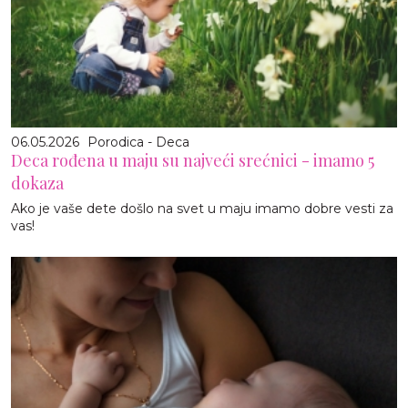
06.05.2026
Porodica - Deca
Deca rođena u maju su najveći srećnici - imamo 5
dokaza
Ako je vaše dete došlo na svet u maju imamo dobre vesti za
vas!