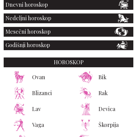
Dnevni horoskop
Nedeljni horoskop
Mesečni horoskop
Godišnji horoskop
HOROSKOP
Ovan
Bik
Blizanci
Rak
Lav
Devica
Vaga
Škorpija