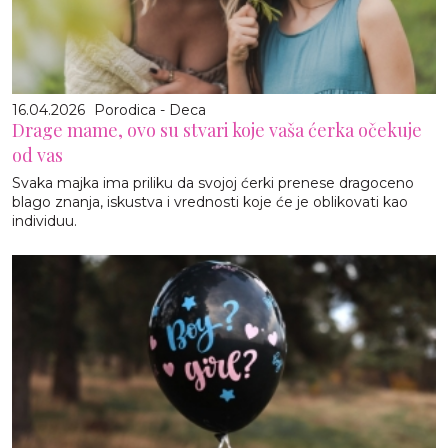
16.04.2026
Porodica - Deca
Drage mame, ovo su stvari koje vaša ćerka očekuje
od vas
Svaka majka ima priliku da svojoj ćerki prenese dragoceno
blago znanja, iskustva i vrednosti koje će je oblikovati kao
individuu.