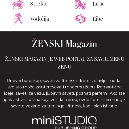
Strelac
Jarac
Vodolija
Ribe
ŽENSKI MAGAZIN JE WEB PORTAL ZA SAVREMENU
ŽENU
Dnevni horoskop, saveti za fitness i dijete, zdravlje, moda i
sve sto može zainteresovati modernu ženu. Romantične
ideje, saveti za vezu, ljubavni saveti, poznati parfemi. Ako ste
ipak aktivna dama koja voli da trenira, ovde ćete naći mnoge
savete vezane za treninge i fitness, kao i plan ishrane.