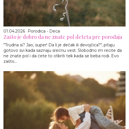
01.04.2026
Porodica - Deca
Zašto je dobro da ne znate pol deteta pre porođaja
"Trudna si? Jao, super! Da li je dečak ili devojčica?", pitaju
gotovo svi kada saznaju srećnu vest. Slobodno im recite da
ne znate pol i da ćete to otkriti tek kada se beba rodi. Evo
zašto...