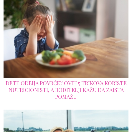
DETE ODBIJA POVRĆE? OVIH 5 TRIKOVA KORISTE
NUTRICIONISTI, A RODITELJI KAŽU DA ZAISTA
POMAŽU