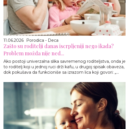
11.06.2026
Porodica - Deca
Zašto su roditelji danas iscrpljeniji nego ikada?
Problem možda nije ned...
Ako postoji univerzalna slika savremenog roditeljstva, onda je
to roditelj koji u jednoj ruci drži kafu, u drugoj spisak obaveza,
dok pokušava da funkcioniše sa izrazom lica koji govori: „...