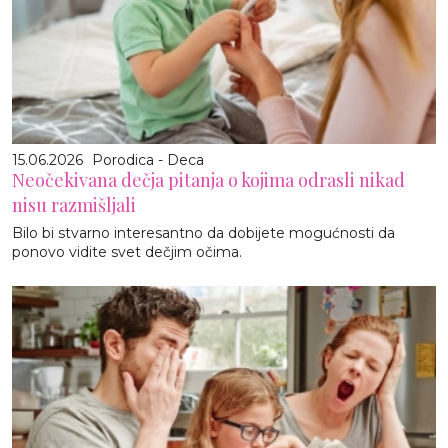
15.06.2026
Porodica - Deca
Neočekivana dečja pitanja o kojima odrasli nikad
nisu razmišljali
Bilo bi stvarno interesantno da dobijete mogućnosti da
ponovo vidite svet dečjim očima.