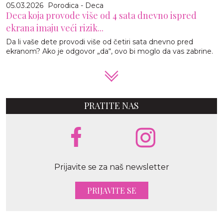
05.03.2026
Porodica - Deca
Deca koja provode više od 4 sata dnevno ispred
ekrana imaju veći rizik...
Da li vaše dete provodi više od četiri sata dnevno pred
ekranom? Ako je odgovor „da“, ovo bi moglo da vas zabrine.
PRATITE NAS
Prijavite se za naš newsletter
PRIJAVITE SE