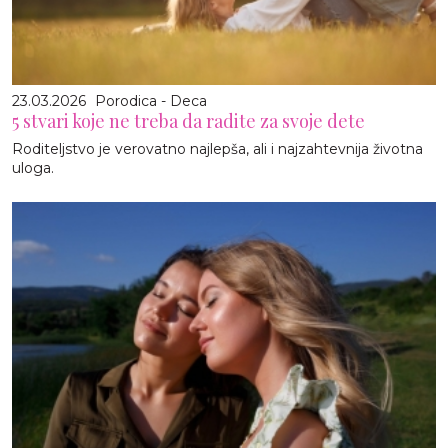
23.03.2026
Porodica - Deca
5 stvari koje ne treba da radite za svoje dete
Roditeljstvo je verovatno najlepša, ali i najzahtevnija životna
uloga.