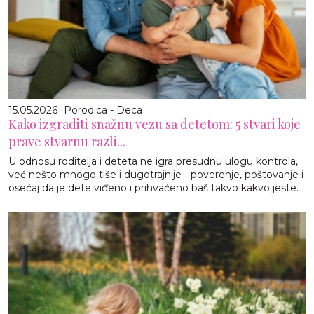
15.05.2026
Porodica - Deca
Kako izgraditi snažnu vezu sa detetom: 5 stvari koje
prave stvarnu razli...
U odnosu roditelja i deteta ne igra presudnu ulogu kontrola,
već nešto mnogo tiše i dugotrajnije - poverenje, poštovanje i
osećaj da je dete viđeno i prihvaćeno baš takvo kakvo jeste.