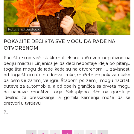
Foto: Shutterstock
POKAŽITE DECI ŠTA SVE MOGU DA RADE NA
OTVORENOM
Kao što smo već istakli mali ekrani utiču vrlo negativno na
dečiju maštu i činjenica je da deci nedostaje ideja po pitanju
toga šta mogu da rade kada su na otvorenom. U zavisnosti
od toga šta imate na dohvat ruke, možete im pokazati kako
da osmisle zanimljive igre. Štapom po zemlji mogu nacrtati
puteve za automobile, a od opalih grančica sa drveta mogu
da naprave mnoštvo toga. Sakupljeno lišće na gomili je
idealno za preskakanje, a gomila kamenja može da se
pretvori u tvrđavu.
Ž.J.