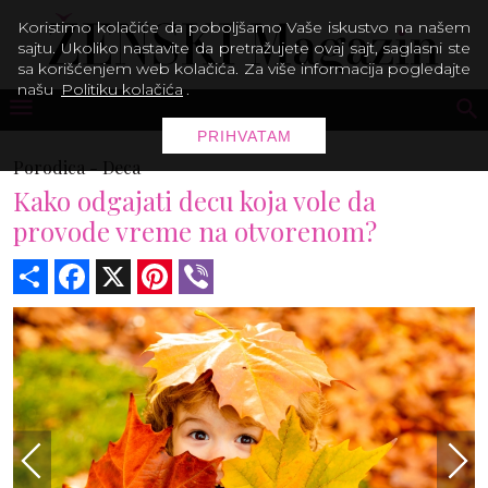
Koristimo kolačiće da poboljšamo Vaše iskustvo na našem
sajtu. Ukoliko nastavite da pretražujete ovaj sajt, saglasni ste
sa korišćenjem web kolačića. Za više informacija pogledajte
našu
Politiku kolačića
.
PRIHVATAM
Porodica -
Deca
Kako odgajati decu koja vole da
provode vreme na otvorenom?
Share
Facebook
X
Pinterest
Viber