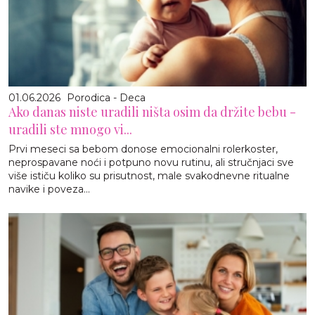
01.06.2026
Porodica - Deca
Ako danas niste uradili ništa osim da držite bebu -
uradili ste mnogo vi...
Prvi meseci sa bebom donose emocionalni rolerkoster,
neprospavane noći i potpuno novu rutinu, ali stručnjaci sve
više ističu koliko su prisutnost, male svakodnevne ritualne
navike i poveza...