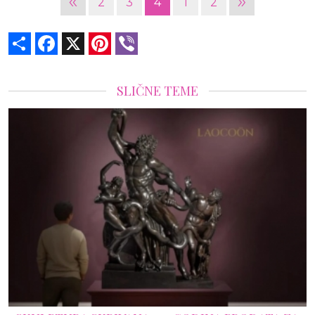
«
»
2
3
4
1
2
Share
Facebook
X
Pinterest
Viber
SLIČNE TEME