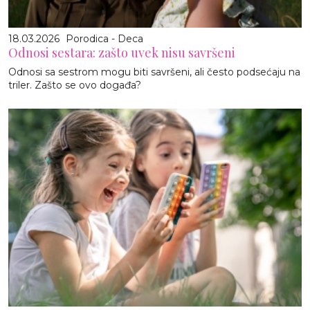
18.03.2026
Porodica - Deca
Odnosi sestara: zašto uvek nisu savršeni
Odnosi sa sestrom mogu biti savršeni, ali često podsećaju na
triler. Zašto se ovo događa?