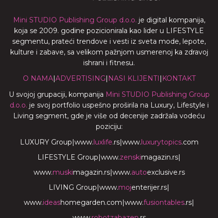
Mini STUDIO Publishing Group d.o.o.
je digital kompanija,
koja se 2009. godine pozicionirala kao lider u LIFESTYLE
segmentu, prateći trendove i vesti iz sveta mode, lepote,
kulture i zabave, sa velikom pažnjom usmerenoj ka zdravoj
ishrani i fitnesu.
O NAMA
|
ADVERTISING
|
NASI KLIJENTI
|
KONTAKT
U svojoj grupaciji, kompanija
Mini STUDIO Publishing Group
d.o.o.
je svoj portfolio uspešno proširila na Luxury, Lifestyle i
Living segment, gde je više od decenije zadržala vodeću
poziciju:
LUXURY Group
|
www.
luxlife
.rs
|
www.
luxurytopics
.com
LIFESTYLE Group
|
www.
zenski
magazin.rs
|
www.
muski
magazin.rs
|
www.
auto
exclusive.rs
LIVING Group
|
www.
moj
enterijer.rs
|
www.
ideas
homegarden.com
|
www.
fusiontables
.rs
|
www.
robotzabazen
.rs