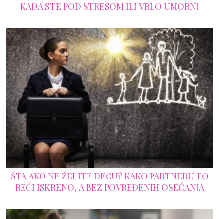
KADA STE POD STRESOM ILI VRLO UMORNI
ŠTA AKO NE ŽELITE DECU? KAKO PARTNERU TO
REĆI ISKRENO, A BEZ POVREĐENIH OSEĆANJA