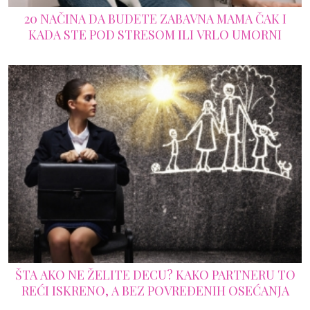
20 NAČINA DA BUDETE ZABAVNA MAMA ČAK I
KADA STE POD STRESOM ILI VRLO UMORNI
ŠTA AKO NE ŽELITE DECU? KAKO PARTNERU TO
REĆI ISKRENO, A BEZ POVREĐENIH OSEĆANJA