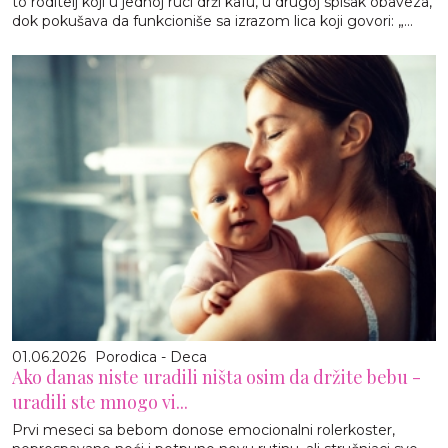
to roditelj koji u jednoj ruci drži kafu, u drugoj spisak obaveza,
dok pokušava da funkcioniše sa izrazom lica koji govori: „...
01.06.2026
Porodica - Deca
Ako danas niste uradili ništa osim da držite bebu -
uradili ste mnogo vi...
Prvi meseci sa bebom donose emocionalni rolerkoster,