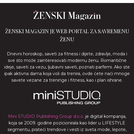
ŽENSKI MAGAZIN JE WEB PORTAL ZA SAVREMENU
ŽENU
Dnevni horoskop, saveti za fitness i dijete, zdravlje, moda i
sve sto može zainteresovati modernu ženu. Romantične
ideje, saveti za vezu, ljubavni saveti, poznati parfemi. Ako ste
ipak aktivna dama koja voli da trenira, ovde ćete naći mnoge
savete vezane za treninge i fitness, kao i plan ishrane.
Mini STUDIO Publishing Group d.o.o.
je digital kompanija,
koja se 2009. godine pozicionirala kao lider u LIFESTYLE
segmentu, prateći trendove i vesti iz sveta mode, lepote,