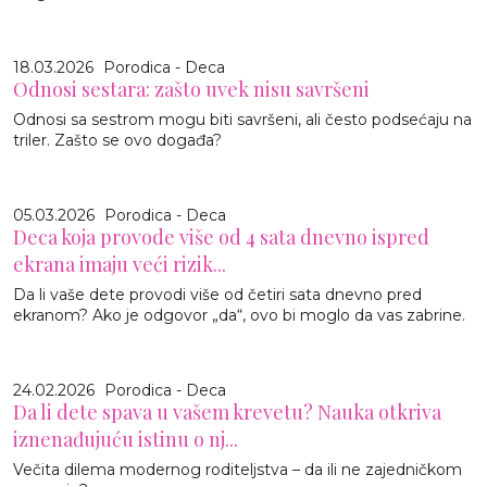
18.03.2026
Porodica - Deca
Odnosi sestara: zašto uvek nisu savršeni
Odnosi sa sestrom mogu biti savršeni, ali često podsećaju na
triler. Zašto se ovo događa?
05.03.2026
Porodica - Deca
Deca koja provode više od 4 sata dnevno ispred
ekrana imaju veći rizik...
Da li vaše dete provodi više od četiri sata dnevno pred
ekranom? Ako je odgovor „da“, ovo bi moglo da vas zabrine.
24.02.2026
Porodica - Deca
Da li dete spava u vašem krevetu? Nauka otkriva
iznenađujuću istinu o nj...
Večita dilema modernog roditeljstva – da ili ne zajedničkom