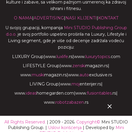
kulture i zabave, sa velikom pažnjom usmerenoj ka zdravoj
ishrani i fitnesu.
O NAMA
|
ADVERTISING
|
NASI KLIJENTI
|
KONTAKT
U svojoj grupaciji, kompanija
Mini STUDIO Publishing Group
d.o.o.
je svoj portfolio uspešno proširila na Luxury, Lifestyle i
Living segment, gde je više od decenije zadržala vodeću
poziciju:
LUXURY Group
|
www.
luxlife
.rs
|
www.
luxurytopics
.com
LIFESTYLE Group
|
www.
zenski
magazin.rs
|
www.
muski
magazin.rs
|
www.
auto
exclusive.rs
LIVING Group
|
www.
moj
enterijer.rs
|
www.
ideas
homegarden.com
|
www.
fusiontables
.rs
|
www.
robotzabazen
.rs
All Rights Reserved.
| 2009 - 2026.
Copyright©
Mini STUDIO
Publishing Group. |
Uslovi korišćenja
| Developed by
Mini