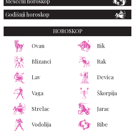
Mesečni horoskop
Godišnji horoskop
HOROSKOP
Ovan
Bik
Blizanci
Rak
Lav
Devica
Vaga
Škorpija
Strelac
Jarac
Vodolija
Ribe