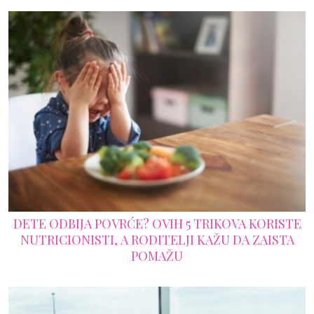
DETE ODBIJA POVRĆE? OVIH 5 TRIKOVA KORISTE
NUTRICIONISTI, A RODITELJI KAŽU DA ZAISTA
POMAŽU