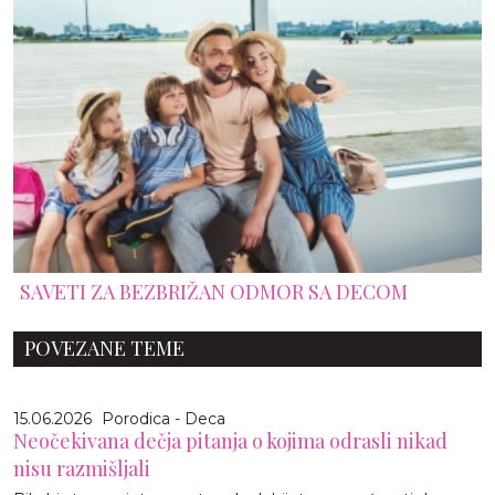
SAVETI ZA BEZBRIŽAN ODMOR SA DECOM
POVEZANE TEME
15.06.2026
Porodica - Deca
Neočekivana dečja pitanja o kojima odrasli nikad
nisu razmišljali