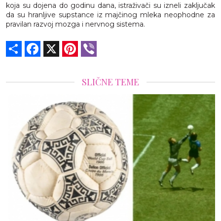
koja su dojena do godinu dana, istraživači su izneli zaključak
da su hranljive supstance iz majčinog mleka neophodne za
pravilan razvoj mozga i nervnog sistema.
Share
Facebook
X
Pinterest
Viber
SLIČNE TEME