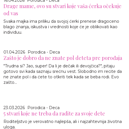
16.04.2026
Porodica - Deca
Drage mame, ovo su stvari koje vaša ćerka očekuje
od vas
Svaka majka ima priliku da svojoj ćerki prenese dragoceno
blago znanja, iskustva i vrednosti koje će je oblikovati kao
individuu.
01.04.2026
Porodica - Deca
Zašto je dobro da ne znate pol deteta pre porođaja
"Trudna si? Jao, super! Da li je dečak ili devojčica?", pitaju
gotovo svi kada saznaju srećnu vest. Slobodno im recite da
ne znate pol i da ćete to otkriti tek kada se beba rodi. Evo
zašto...
23.03.2026
Porodica - Deca
5 stvari koje ne treba da radite za svoje dete
Roditeljstvo je verovatno najlepša, ali i najzahtevnija životna
uloga.