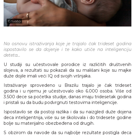
Envato
Na osnovu istraživanja koje je trajalo čak trideset godina
ispostavilo se da dojenje i te kako utiče na inteligenciju
deteta...
U studiji su učestvovale porodice iz različitih društvenih
slojeva, a rezultati su pokazali da su mališani koje su majke
duže dojile imali veći IQ od svojih vršnjaka.
Istraživanje sprovedeno u Brazilu trajalo je čak trideset
godina i u njemu je učestvovalo oko 6.000 osoba. Više od
3.500 dece sa početka studije, danas imaju tridesetak godina
i pristali su da budu podvrgnuti testovima inteligencije.
Ispostavilo se da postoji razlika i da su naizgled duže dojena
deca inteligentnija, više su se školovala i do tridesete godine
bolje su materijalno obezbeđena od drugih.
S obzirom da navode da su najbolje rezultate postigla deca