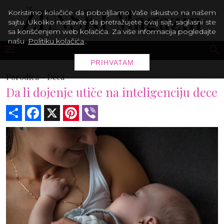
Koristimo kolačiće da poboljšamo Vaše iskustvo na našem
sajtu. Ukoliko nastavite da pretražujete ovaj sajt, saglasni ste
sa korišćenjem web kolačića. Za više informacija pogledajte
našu
Politiku kolačića
.
PRIHVATAM
Porodica -
Deca
Da li dojenje utiče na inteligenciju dece
Share
Facebook
X
Pinterest
Viber