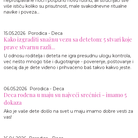
neprospavane noći i potpuno novu rutinu, ali stručnjaci sve
više ističu koliko su prisutnost, male svakodnevne ritualne
navike i poveza...
15.05.2026
Porodica - Deca
Kako izgraditi snažnu vezu sa detetom: 5 stvari koje
prave stvarnu razli...
U odnosu roditelja i deteta ne igra presudnu ulogu kontrola,
već nešto mnogo tiše i dugotrajnije - poverenje, poštovanje i
osećaj da je dete viđeno i prihvaćeno baš takvo kakvo jeste.
06.05.2026
Porodica - Deca
Deca rođena u maju su najveći srećnici - imamo 5
dokaza
Ako je vaše dete došlo na svet u maju imamo dobre vesti za
vas!