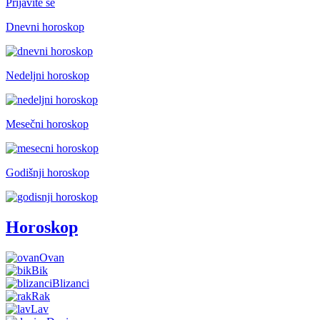
Prijavite se
Dnevni horoskop
Nedeljni horoskop
Mesečni horoskop
Godišnji horoskop
Horoskop
Ovan
Bik
Blizanci
Rak
Lav