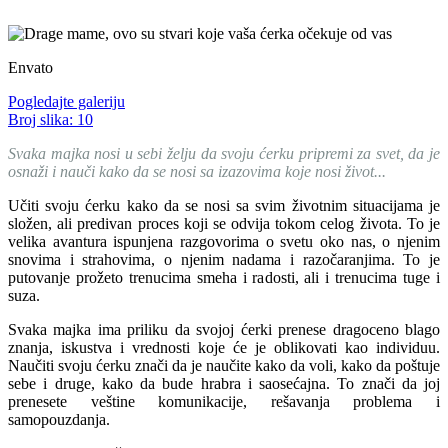
Envato
Pogledajte galeriju
Broj slika:
10
Svaka majka nosi u sebi želju da svoju ćerku pripremi za svet, da je
osnaži i nauči kako da se nosi sa izazovima koje nosi život...
Učiti svoju ćerku kako da se nosi sa svim životnim situacijama je
složen, ali predivan proces koji se odvija tokom celog života. To je
velika avantura ispunjena razgovorima o svetu oko nas, o njenim
snovima i strahovima, o njenim nadama i razočaranjima. To je
putovanje prožeto trenucima smeha i radosti, ali i trenucima tuge i
suza.
Svaka majka ima priliku da svojoj ćerki prenese dragoceno blago
znanja, iskustva i vrednosti koje će je oblikovati kao individuu.
Naučiti svoju ćerku znači da je naučite kako da voli, kako da poštuje
sebe i druge, kako da bude hrabra i saosećajna. To znači da joj
prenesete veštine komunikacije, rešavanja problema i
samopouzdanja.