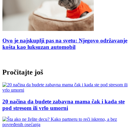
Ovo je najskuplji pas na svetu: Njegovo održavanje
košta kao luksuzan automobil
Pročitajte još
20 načina da budete zabavna mama čak i kada ste
pod stresom ili vrlo umorni