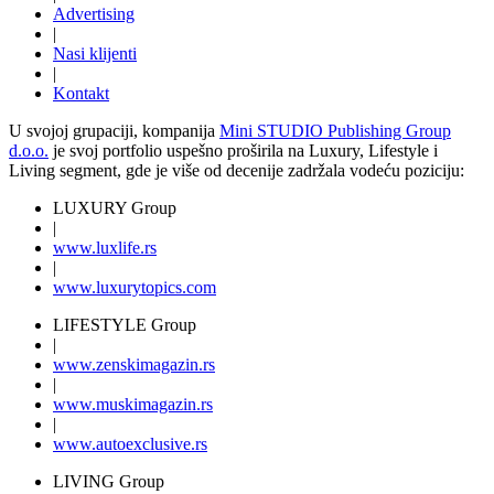
Advertising
|
Nasi klijenti
|
Kontakt
U svojoj grupaciji, kompanija
Mini STUDIO Publishing Group
d.o.o.
je svoj portfolio uspešno proširila na Luxury, Lifestyle i
Living segment, gde je više od decenije zadržala vodeću poziciju:
LUXURY Group
|
www.
luxlife
.rs
|
www.
luxurytopics
.com
LIFESTYLE Group
|
www.
zenski
magazin.rs
|
www.
muski
magazin.rs
|
www.
auto
exclusive.rs
LIVING Group