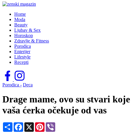
Home
Moda
Beauty
Ljubav & Sex
Horoskop
Zdravlje & Fitness
Porodica
Enterijer
Lifestyle
Recepti
Porodica -
Deca
Drage mame, ovo su stvari koje
vaša ćerka očekuje od vas
Share
Facebook
X
Pinterest
Viber