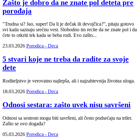
Zašto je dobro da ne znate pol deteta pre
porođaja
"Trudna si? Jao, super! Da li je dečak ili devojčica?", pitaju gotovo
svi kada saznaju srećnu vest. Slobodno im recite da ne znate pol i da
ćete to otkriti tek kada se beba rodi. Evo zašto...
23.03.2026
Porodica - Deca
5 stvari koje ne treba da radite za svoje
dete
Roditeljstvo je verovatno najlepša, ali i najzahtevnija životna uloga.
18.03.2026
Porodica - Deca
Odnosi sestara: zašto uvek nisu savršeni
Odnosi sa sestrom mogu biti savršeni, ali često podsećaju na triler.
Zašto se ovo događa?
05.03.2026
Porodica - Deca