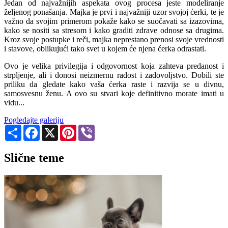
Jedan od najvažnijih aspekata ovog procesa jeste modeliranje
željenog ponašanja. Majka je prvi i najvažniji uzor svojoj ćerki, te je
važno da svojim primerom pokaže kako se suočavati sa izazovima,
kako se nositi sa stresom i kako graditi zdrave odnose sa drugima.
Kroz svoje postupke i reči, majka neprestano prenosi svoje vrednosti
i stavove, oblikujući tako svet u kojem će njena ćerka odrastati.
Ovo je velika privilegija i odgovornost koja zahteva predanost i
strpljenje, ali i donosi neizmernu radost i zadovoljstvo. Dobili ste
priliku da gledate kako vaša ćerka raste i razvija se u divnu,
samosvesnu ženu. A ovo su stvari koje definitivno morate imati u
vidu...
Pogledajte galeriju
Share
Facebook
X
Pinterest
Viber
Slične teme