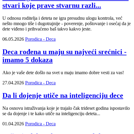
stvari koje prave stvarnu razli...
U odnosu roditelja i deteta ne igra presudnu ulogu kontrola, već
nešto mnogo tiše i dugotrajnije - poverenje, poštovanje i osećaj da je
dete viđeno i prihvaćeno baš takvo kakvo jeste.
06.05.2026
Porodica - Deca
Deca rođena u maju su najveći srećnici -
imamo 5 dokaza
Ako je vaše dete došlo na svet u maju imamo dobre vesti za vas!
27.04.2026
Porodica - Deca
Da li dojenje utiče na inteligenciju dece
Na osnovu istraživanja koje je trajalo čak trideset godina ispostavilo
se da dojenje i te kako utiče na inteligenciju deteta...
01.04.2026
Porodica - Deca