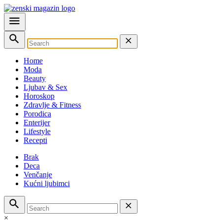
Home
Moda
Beauty
Ljubav & Sex
Horoskop
Zdravlje & Fitness
Porodica
Enterijer
Lifestyle
Recepti
Brak
Deca
Venčanje
Kućni ljubimci
×