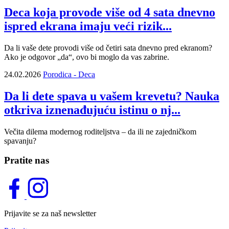
Deca koja provode više od 4 sata dnevno
ispred ekrana imaju veći rizik...
Da li vaše dete provodi više od četiri sata dnevno pred ekranom?
Ako je odgovor „da“, ovo bi moglo da vas zabrine.
24.02.2026
Porodica - Deca
Da li dete spava u vašem krevetu? Nauka
otkriva iznenađujuću istinu o nj...
Večita dilema modernog roditeljstva – da ili ne zajedničkom
spavanju?
Pratite nas
Prijavite se za naš newsletter