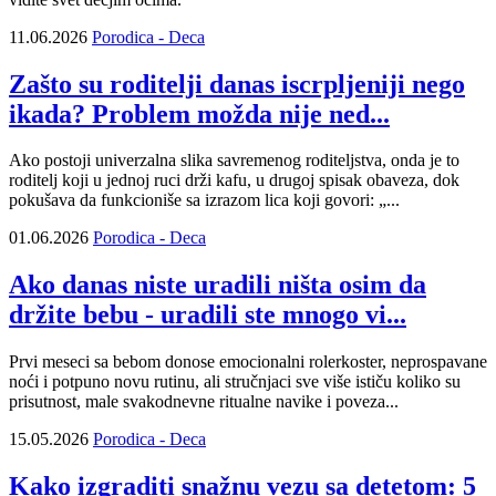
11.06.2026
Porodica - Deca
Zašto su roditelji danas iscrpljeniji nego
ikada? Problem možda nije ned...
Ako postoji univerzalna slika savremenog roditeljstva, onda je to
roditelj koji u jednoj ruci drži kafu, u drugoj spisak obaveza, dok
pokušava da funkcioniše sa izrazom lica koji govori: „...
01.06.2026
Porodica - Deca
Ako danas niste uradili ništa osim da
držite bebu - uradili ste mnogo vi...
Prvi meseci sa bebom donose emocionalni rolerkoster, neprospavane
noći i potpuno novu rutinu, ali stručnjaci sve više ističu koliko su
prisutnost, male svakodnevne ritualne navike i poveza...
15.05.2026
Porodica - Deca
Kako izgraditi snažnu vezu sa detetom: 5