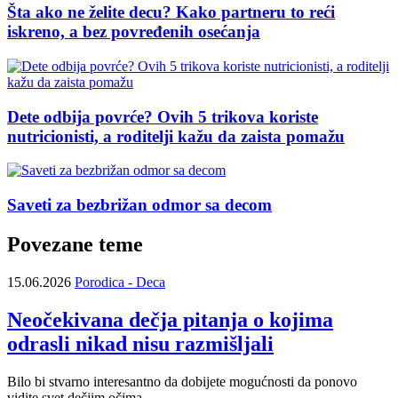
Šta ako ne želite decu? Kako partneru to reći
iskreno, a bez povređenih osećanja
Dete odbija povrće? Ovih 5 trikova koriste
nutricionisti, a roditelji kažu da zaista pomažu
Saveti za bezbrižan odmor sa decom
Povezane teme
15.06.2026
Porodica - Deca
Neočekivana dečja pitanja o kojima
odrasli nikad nisu razmišljali
Bilo bi stvarno interesantno da dobijete mogućnosti da ponovo
vidite svet dečjim očima.