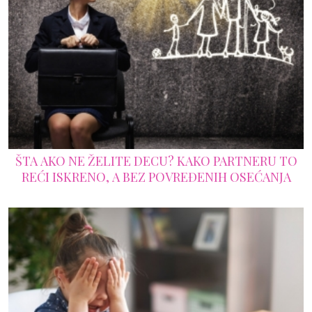
ŠTA AKO NE ŽELITE DECU? KAKO PARTNERU TO
REĆI ISKRENO, A BEZ POVREĐENIH OSEĆANJA