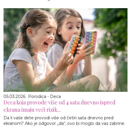
05.03.2026
Porodica - Deca
Deca koja provode više od 4 sata dnevno ispred
ekrana imaju veći rizik...
Da li vaše dete provodi više od četiri sata dnevno pred
ekranom? Ako je odgovor „da“, ovo bi moglo da vas zabrine.