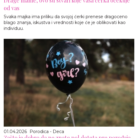
Drage mame, ovo su stvari koje vaša ćerka očekuje
od vas
Svaka majka ima priliku da svojoj ćerki prenese dragoceno
blago znanja, iskustva i vrednosti koje će je oblikovati kao
individuu.
01.04.2026
Porodica - Deca
Zašto je dobro da ne znate pol deteta pre porođaja