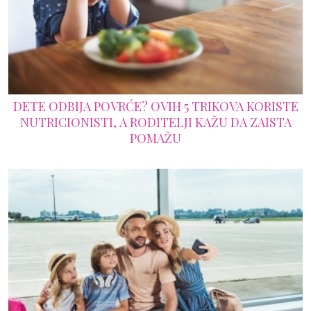
DETE ODBIJA POVRĆE? OVIH 5 TRIKOVA KORISTE
NUTRICIONISTI, A RODITELJI KAŽU DA ZAISTA
POMAŽU