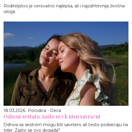
Roditeljstvo je verovatno najlepša, ali i najzahtevnija životna
uloga.
18.03.2026
Porodica - Deca
Odnosi sestara: zašto uvek nisu savršeni
Odnosi sa sestrom mogu biti savršeni, ali često podsećaju na
triler. Zašto se ovo događa?