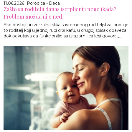
11.06.2026
Porodica - Deca
Zašto su roditelji danas iscrpljeniji nego ikada?
Problem možda nije ned...
Ako postoji univerzalna slika savremenog roditeljstva, onda je
to roditelj koji u jednoj ruci drži kafu, u drugoj spisak obaveza,
dok pokušava da funkcioniše sa izrazom lica koji govori: „...