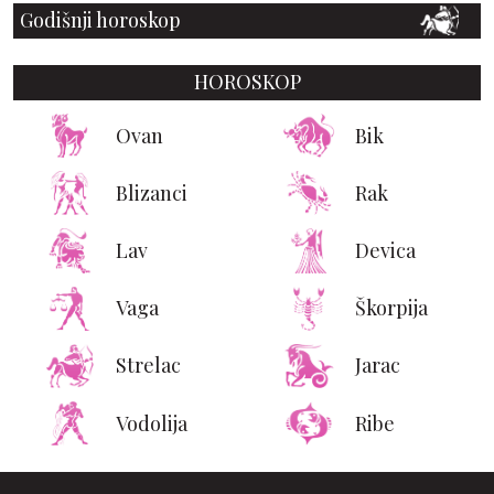
Godišnji horoskop
HOROSKOP
Ovan
Bik
Blizanci
Rak
Lav
Devica
Vaga
Škorpija
Strelac
Jarac
Vodolija
Ribe