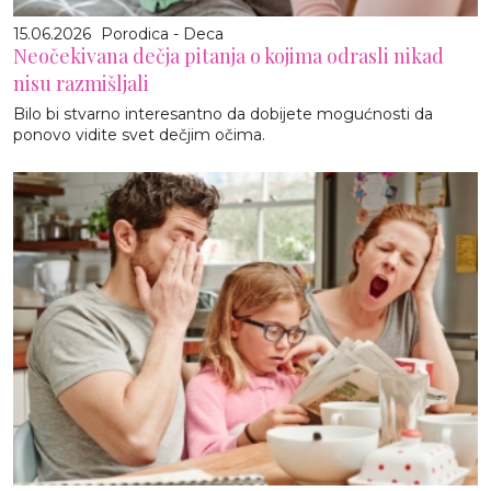
15.06.2026
Porodica - Deca
Neočekivana dečja pitanja o kojima odrasli nikad
nisu razmišljali
Bilo bi stvarno interesantno da dobijete mogućnosti da
ponovo vidite svet dečjim očima.