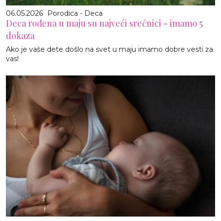
06.05.2026
Porodica - Deca
Deca rođena u maju su najveći srećnici - imamo 5
dokaza
Ako je vaše dete došlo na svet u maju imamo dobre vesti za
vas!