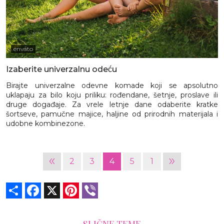
envato
Izaberite univerzalnu odeću
Birajte univerzalne odevne komade koji se apsolutno
uklapaju za bilo koju priliku: rođendane, šetnje, proslave ili
druge događaje. Za vrele letnje dane odaberite kratke
šortseve, pamučne majice, haljine od prirodnih materijala i
udobne kombinezone.
«
»
2
3
4
5
1
Share
Facebook
X
Pinterest
Viber