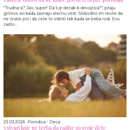
"Trudna si? Jao, super! Da li je dečak ili devojčica?", pitaju
gotovo svi kada saznaju srećnu vest. Slobodno im recite da
ne znate pol i da ćete to otkriti tek kada se beba rodi. Evo
zašto...
23.03.2026
Porodica - Deca
5 stvari koje ne treba da radite za svoje dete