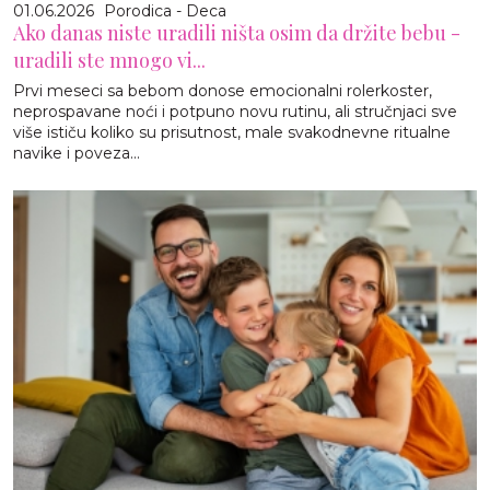
01.06.2026
Porodica - Deca
Ako danas niste uradili ništa osim da držite bebu -
uradili ste mnogo vi...
Prvi meseci sa bebom donose emocionalni rolerkoster,
neprospavane noći i potpuno novu rutinu, ali stručnjaci sve
više ističu koliko su prisutnost, male svakodnevne ritualne
navike i poveza...