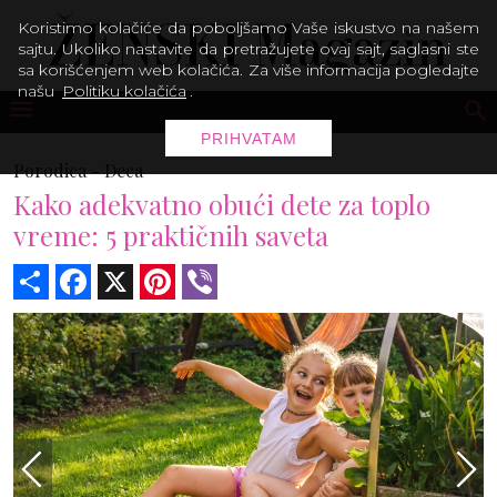
Koristimo kolačiće da poboljšamo Vaše iskustvo na našem
sajtu. Ukoliko nastavite da pretražujete ovaj sajt, saglasni ste
sa korišćenjem web kolačića. Za više informacija pogledajte
našu
Politiku kolačića
.
PRIHVATAM
Porodica -
Deca
Kako adekvatno obući dete za toplo
vreme: 5 praktičnih saveta
Share
Facebook
X
Pinterest
Viber