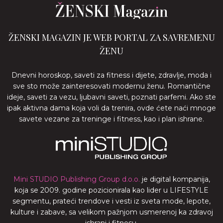
ŽENSKI MAGAZIN JE WEB PORTAL ZA SAVREMENU
ŽENU
Dnevni horoskop, saveti za fitness i dijete, zdravlje, moda i
sve sto može zainteresovati modernu ženu. Romantične
ideje, saveti za vezu, ljubavni saveti, poznati parfemi. Ako ste
ipak aktivna dama koja voli da trenira, ovde ćete naći mnoge
savete vezane za treninge i fitness, kao i plan ishrane.
Mini STUDIO Publishing Group d.o.o.
je digital kompanija,
koja se 2009. godine pozicionirala kao lider u LIFESTYLE
segmentu, prateći trendove i vesti iz sveta mode, lepote,
kulture i zabave, sa velikom pažnjom usmerenoj ka zdravoj
ishrani i fitnesu.