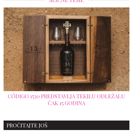
SLIČNE TEME
O 1530 PREDSTAVLJA TEKILU ODLEŽALU
LOPTA 
ČAK 15 GODINA
MUNDIJA
PROČITAJTE JOŠ