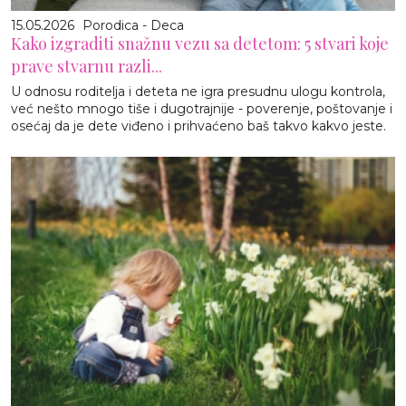
15.05.2026
Porodica - Deca
Kako izgraditi snažnu vezu sa detetom: 5 stvari koje
prave stvarnu razli...
U odnosu roditelja i deteta ne igra presudnu ulogu kontrola,
već nešto mnogo tiše i dugotrajnije - poverenje, poštovanje i
osećaj da je dete viđeno i prihvaćeno baš takvo kakvo jeste.