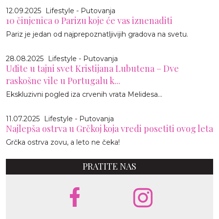
12.09.2025
Lifestyle - Putovanja
10 činjenica o Parizu koje će vas iznenaditi
Pariz je jedan od najprepoznatljivijih gradova na svetu.
28.08.2025
Lifestyle - Putovanja
Uđite u tajni svet Kristijana Lubutena – Dve
raskošne vile u Portugalu k...
Ekskluzivni pogled iza crvenih vrata Melidesa...
11.07.2025
Lifestyle - Putovanja
Najlepša ostrva u Grčkoj koja vredi posetiti ovog leta
Grčka ostrva zovu, a leto ne čeka!
PRATITE NAS