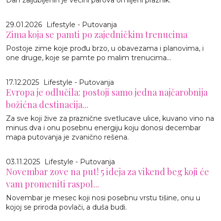
29.01.2026
Lifestyle - Putovanja
Zima koja se pamti po zajedničkim trenucima
Postoje zime koje prođu brzo, u obavezama i planovima, i
one druge, koje se pamte po malim trenucima...
17.12.2025
Lifestyle - Putovanja
Evropa je odlučila: postoji samo jedna najčarobnija
božićna destinacija...
Za sve koji žive za praznične svetlucave ulice, kuvano vino na
minus dva i onu posebnu energiju koju donosi decembar
mapa putovanja je zvanično rešena.
03.11.2025
Lifestyle - Putovanja
Novembar zove na put! 5 ideja za vikend beg koji će
vam promeniti raspol...
Novembar je mesec koji nosi posebnu vrstu tišine, onu u
kojoj se priroda povlači, a duša budi.