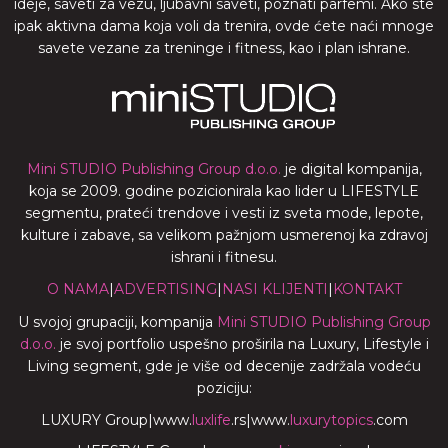
ideje, saveti za vezu, ljubavni saveti, poznati parfemi. Ako ste
ipak aktivna dama koja voli da trenira, ovde ćete naći mnoge
savete vezane za treninge i fitness, kao i plan ishrane.
Mini STUDIO Publishing Group d.o.o.
je digital kompanija,
koja se 2009. godine pozicionirala kao lider u LIFESTYLE
segmentu, prateći trendove i vesti iz sveta mode, lepote,
kulture i zabave, sa velikom pažnjom usmerenoj ka zdravoj
ishrani i fitnesu.
O NAMA
|
ADVERTISING
|
NASI KLIJENTI
|
KONTAKT
U svojoj grupaciji, kompanija
Mini STUDIO Publishing Group
d.o.o.
je svoj portfolio uspešno proširila na Luxury, Lifestyle i
Living segment, gde je više od decenije zadržala vodeću
poziciju:
LUXURY Group
|
www.
luxlife
.rs
|
www.
luxurytopics
.com