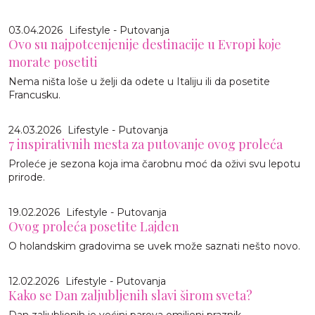
03.04.2026
Lifestyle - Putovanja
Ovo su najpotcenjenije destinacije u Evropi koje
morate posetiti
Nema ništa loše u želji da odete u Italiju ili da posetite
Francusku.
24.03.2026
Lifestyle - Putovanja
7 inspirativnih mesta za putovanje ovog proleća
Proleće je sezona koja ima čarobnu moć da oživi svu lepotu
prirode.
19.02.2026
Lifestyle - Putovanja
Ovog proleća posetite Lajden
O holandskim gradovima se uvek može saznati nešto novo.
12.02.2026
Lifestyle - Putovanja
Kako se Dan zaljubljenih slavi širom sveta?
Dan zaljubljenih je većini parova omiljeni praznik.