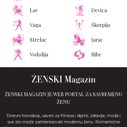
Lav
Devica
Vaga
Škorpija
Strelac
Jarac
Vodolija
Ribe
ŽENSKI MAGAZIN JE WEB PORTAL ZA SAVREMENU
ŽENU
Dnevni horoskop, saveti za fitness i dijete, zdravlje, moda i
sve sto može zainteresovati modernu ženu. Romantične