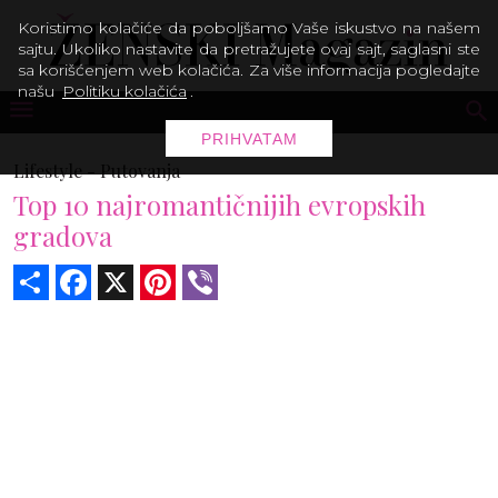
Koristimo kolačiće da poboljšamo Vaše iskustvo na našem
sajtu. Ukoliko nastavite da pretražujete ovaj sajt, saglasni ste
sa korišćenjem web kolačića. Za više informacija pogledajte
našu
Politiku kolačića
.
PRIHVATAM
Lifestyle -
Putovanja
Top 10 najromantičnijih evropskih
gradova
Share
Facebook
X
Pinterest
Viber