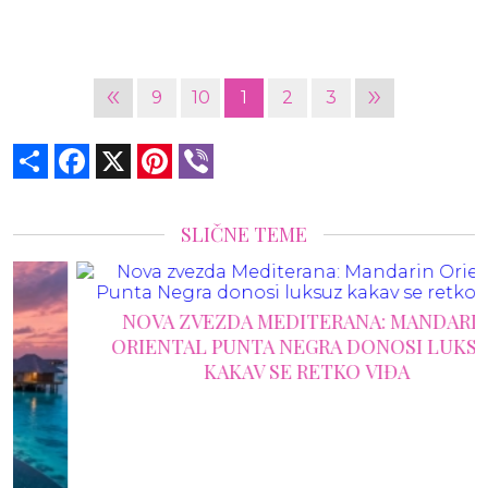
«
»
9
10
1
2
3
Share
Facebook
X
Pinterest
Viber
SLIČNE TEME
NOVA ZVEZDA MEDITERANA: MANDARIN
ORIENTAL PUNTA NEGRA DONOSI LUKSUZ
KAKAV SE RETKO VIĐA