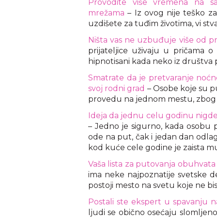
snova
Provodite više vremena na s
mrežama
– Iz ovog nije teško zak
uzdišete za tuđim životima, vi s
Ništa vas ne uzbuđuje više od pri
prijateljice uživaju u pričama 
hipnotisani kada neko iz društva 
Smatrate da je pretvaranje noćn
svoj rodni grad
– Osobe koje su pu
provedu na jednom mestu, zbog če
Ideja da jednu celu godinu nigde
– Jedno je sigurno, kada osobu p
ode na put, čak i jedan dan odla
kod kuće cele godine je zaista mu
Vaša lista za putovanja obuhvata 
ima neke najpoznatije svetske des
postoji mesto na svetu koje ne bis
Postali ste ekspert u spavanju 
ljudi se obično osećaju slomlje