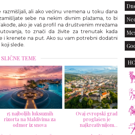
Dne
razmišljali, ali ako većinu vremena u toku dana
 zamišljate sebe na nekim divnim plažama, to bi
Ned
akođe, ako je vaš profil na društvenim mrežama
putovanja, to znači da živite za trenutak kada
Mes
e i krenete na put. Ako su vam potrebni dodatni
koji slede.
God
SLIČNE TEME
H
5 najboljih luksuznih
Ovaj evropski grad
Nov
zorta na Maldivima za
proglašen je
Man
odmor iz snova
najkreativnijom
Negr
destinacijom 2026. godine: