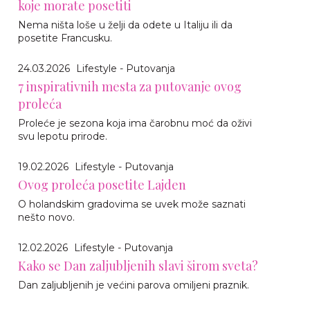
koje morate posetiti
Nema ništa loše u želji da odete u Italiju ili da
posetite Francusku.
24.03.2026
Lifestyle - Putovanja
7 inspirativnih mesta za putovanje ovog
proleća
Proleće je sezona koja ima čarobnu moć da oživi
svu lepotu prirode.
19.02.2026
Lifestyle - Putovanja
Ovog proleća posetite Lajden
O holandskim gradovima se uvek može saznati
nešto novo.
12.02.2026
Lifestyle - Putovanja
Kako se Dan zaljubljenih slavi širom sveta?
Dan zaljubljenih je većini parova omiljeni praznik.