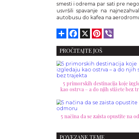
smesti i odrema par sati pre neg
usvršili spavanje na najnezahv
autobusu do kafea na aerodrom
Share
Facebook
X
Pinterest
Viber
PROČITAJTE JOŠ
5 primorskih destinacija koje izgl
kao ostrva – a do njih stižete bez t
5 načina da se zaista opustite na 
POVEZANE TEME