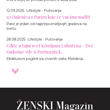
12.09.2025
Lifestyle - Putovanja
10 činjenica o Parizu koje će vas iznenaditi
Pariz je jedan od najprepoznatljivijih gradova na
svetu.
28.08.2025
Lifestyle - Putovanja
Uđite u tajni svet Kristijana Lubutena – Dve
raskošne vile u Portugalu k...
Ekskluzivni pogled iza crvenih vrata Melidesa...