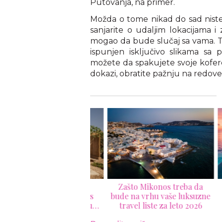
Putovanja, na primer.
Možda o tome nikad do sad niste 
sanjarite o udaljim lokacijama i
mogao da bude slučaj sa vama. T
ispunjen isključivo slikama sa 
možete da spakujete svoje kofer
dokazi, obratite pažnju na redove 
tvoren je Six Senses
Zašto Mikonos treba da
1
AALA: Nova wellness
bude na vrhu vaše luksuzne
ri
za na Crvenom moru
travel liste za leto 2026
leda kao destinacija iz