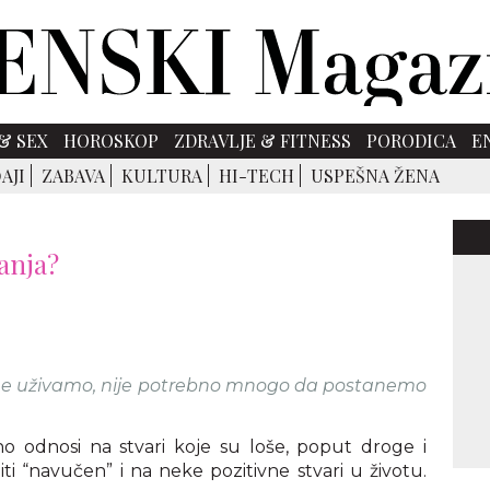
& SEX
HOROSKOP
ZDRAVLJE & FITNESS
PORODICA
E
AJI
ZABAVA
KULTURA
HI-TECH
USPEŠNA ŽENA
vanja?
ome uživamo, nije potrebno mnogo da postanemo
no odnosi na stvari koje su loše, poput droge i
i “navučen” i na neke pozitivne stvari u životu.