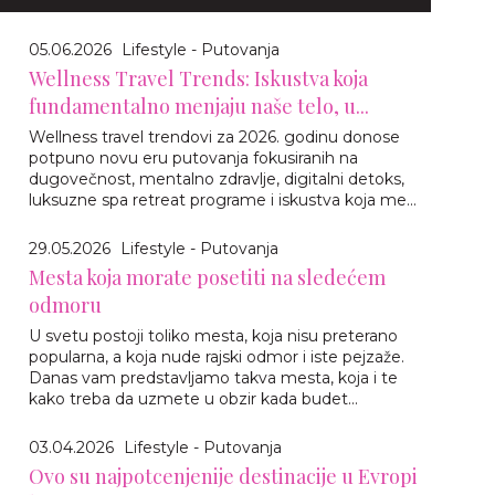
05.06.2026
Lifestyle - Putovanja
Wellness Travel Trends: Iskustva koja
fundamentalno menjaju naše telo, u...
Wellness travel trendovi za 2026. godinu donose
potpuno novu eru putovanja fokusiranih na
dugovečnost, mentalno zdravlje, digitalni detoks,
luksuzne spa retreat programe i iskustva koja me...
29.05.2026
Lifestyle - Putovanja
Mesta koja morate posetiti na sledećem
odmoru
U svetu postoji toliko mesta, koja nisu preterano
popularna, a koja nude rajski odmor i iste pejzaže.
Danas vam predstavljamo takva mesta, koja i te
kako treba da uzmete u obzir kada budet...
03.04.2026
Lifestyle - Putovanja
Ovo su najpotcenjenije destinacije u Evropi