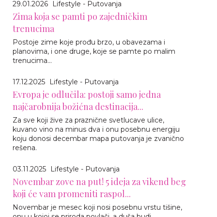
29.01.2026
Lifestyle - Putovanja
Zima koja se pamti po zajedničkim
trenucima
Postoje zime koje prođu brzo, u obavezama i
planovima, i one druge, koje se pamte po malim
trenucima...
17.12.2025
Lifestyle - Putovanja
Evropa je odlučila: postoji samo jedna
najčarobnija božićna destinacija...
Za sve koji žive za praznične svetlucave ulice,
kuvano vino na minus dva i onu posebnu energiju
koju donosi decembar mapa putovanja je zvanično
rešena.
03.11.2025
Lifestyle - Putovanja
Novembar zove na put! 5 ideja za vikend beg
koji će vam promeniti raspol...
Novembar je mesec koji nosi posebnu vrstu tišine,
onu u kojoj se priroda povlači, a duša budi.