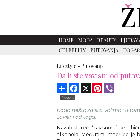
HOME
MODA
BEAUTY
LJUBAV 
CELEBRITY
PUTOVANJA
DOGAĐ
Lifestyle -
Putovanja
Da li ste zavisni od puto
Share
Facebook
X
Pinterest
Viber
freepik
Kada nešto zaista volimo i u t
zavisni od toga.
Nažalost reč “zavisnost” se obič
alkohola. Međutim, moguće je bit