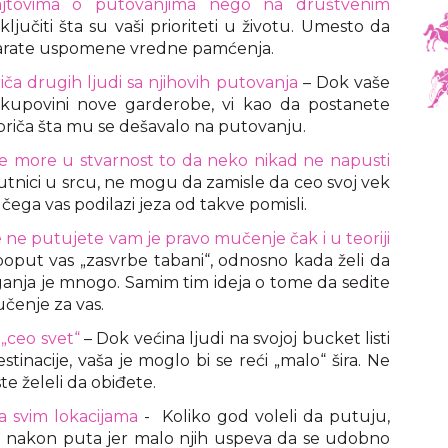
mesto gde ideje oživljavaju
ajtovima o putovanjima nego na društvenim
na svakom koraku
ljučiti šta su vaši prioriteti u životu. Umesto da
tvarate uspomene vredne pamćenja.
ča drugih ljudi sa njihovih putovanja
– Dok vaše
o kupovini nove garderobe, vi kao da postanete
priča šta mu se dešavalo na putovanju.
e more u stvarnost to da neko nikad ne napusti
tnici u srcu, ne mogu da zamisle da ceo svoj vek
ga vas podilazi jeza od takve pomisli.
 ne putujete vam je pravo mučenje čak i u teoriji
oput vas „zasvrbe tabani“, odnosno kada želi da
ganja je mnogo. Samim tim ideja o tome da sedite
čenje za vas.
„ceo svet“
– Dok većina ljudi na svojoj bucket listi
tinacije, vaša je moglo bi se reći „malo“ šira. Ne
te želeli da obiđete.
na svim lokacijama
- Koliko god voleli da putuju,
no nakon puta jer malo njih uspeva da se udobno