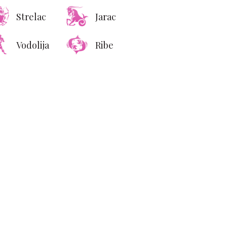
Strelac
Jarac
Vodolija
Ribe