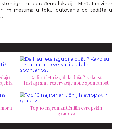
o što stigne na određenu lokaciju. Međutim vi ste
alnijim mestima u toku putovanja od sedišta u
u.
edaju
Da li su leta izgubila dušu? Kako su
rajekta
Instagram i rezervacije ubile spontanost
odmoru
Top 10 najromantičnijih evropskih
gradova