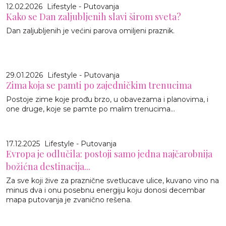
12.02.2026
Lifestyle - Putovanja
Kako se Dan zaljubljenih slavi širom sveta?
Dan zaljubljenih je većini parova omiljeni praznik.
29.01.2026
Lifestyle - Putovanja
Zima koja se pamti po zajedničkim trenucima
Postoje zime koje prođu brzo, u obavezama i planovima, i
one druge, koje se pamte po malim trenucima...
17.12.2025
Lifestyle - Putovanja
Evropa je odlučila: postoji samo jedna najčarobnija
božićna destinacija...
Za sve koji žive za praznične svetlucave ulice, kuvano vino na
minus dva i onu posebnu energiju koju donosi decembar
mapa putovanja je zvanično rešena.