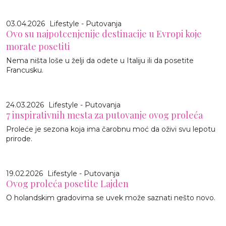
03.04.2026
Lifestyle - Putovanja
Ovo su najpotcenjenije destinacije u Evropi koje
morate posetiti
Nema ništa loše u želji da odete u Italiju ili da posetite
Francusku.
24.03.2026
Lifestyle - Putovanja
7 inspirativnih mesta za putovanje ovog proleća
Proleće je sezona koja ima čarobnu moć da oživi svu lepotu
prirode.
19.02.2026
Lifestyle - Putovanja
Ovog proleća posetite Lajden
O holandskim gradovima se uvek može saznati nešto novo.