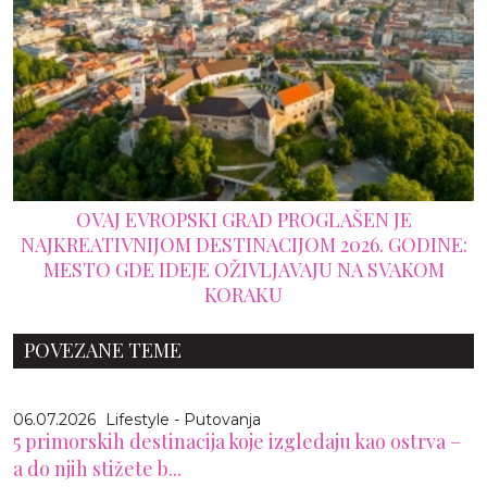
OVAJ EVROPSKI GRAD PROGLAŠEN JE
NAJKREATIVNIJOM DESTINACIJOM 2026. GODINE:
MESTO GDE IDEJE OŽIVLJAVAJU NA SVAKOM
KORAKU
POVEZANE TEME
06.07.2026
Lifestyle - Putovanja
5 primorskih destinacija koje izgledaju kao ostrva –
a do njih stižete b...