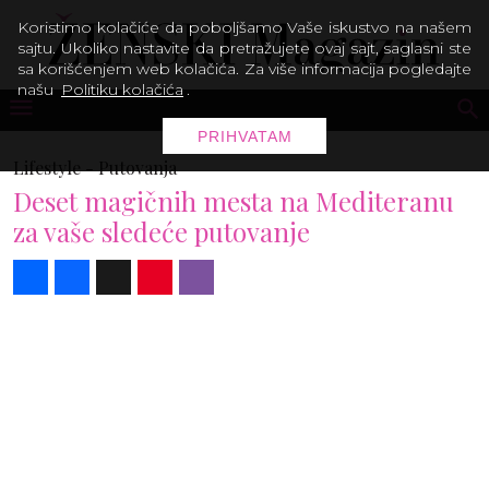
Koristimo kolačiće da poboljšamo Vaše iskustvo na našem
sajtu. Ukoliko nastavite da pretražujete ovaj sajt, saglasni ste
sa korišćenjem web kolačića. Za više informacija pogledajte
našu
Politiku kolačića
.
PRIHVATAM
Lifestyle -
Putovanja
Deset magičnih mesta na Mediteranu
za vaše sledeće putovanje
Share
Facebook
X
Pinterest
Viber