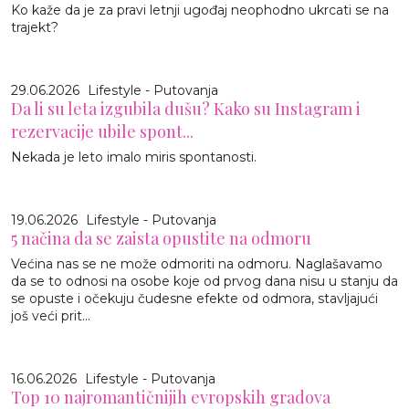
Ko kaže da je za pravi letnji ugođaj neophodno ukrcati se na
trajekt?
29.06.2026
Lifestyle - Putovanja
Da li su leta izgubila dušu? Kako su Instagram i
rezervacije ubile spont...
Nekada je leto imalo miris spontanosti.
19.06.2026
Lifestyle - Putovanja
5 načina da se zaista opustite na odmoru
Većina nas se ne može odmoriti na odmoru. Naglašavamo
da se to odnosi na osobe koje od prvog dana nisu u stanju da
se opuste i očekuju čudesne efekte od odmora, stavljajući
još veći prit...
16.06.2026
Lifestyle - Putovanja
Top 10 najromantičnijih evropskih gradova