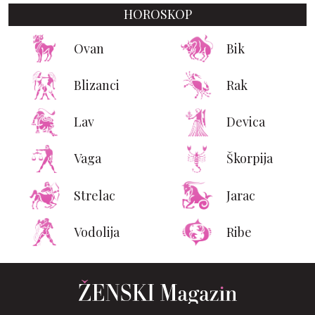
HOROSKOP
Ovan
Bik
Blizanci
Rak
Lav
Devica
Vaga
Škorpija
Strelac
Jarac
Vodolija
Ribe