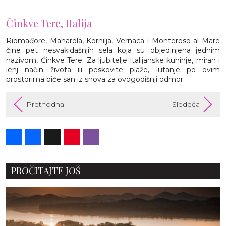
Činkve Tere, Italija
Riomađore, Manarola, Kornilja, Vernaca i Monteroso al Mare
čine pet nesvakidašnjih sela koja su objedinjena jednim
nazivom, Ćinkve Tere. Za ljubitelje italijanske kuhinje, miran i
lenj način života ili peskovite plaže, lutanje po ovim
prostorima biće san iz snova za ovogodišnji odmor.
Prethodna
Sledeća
Share
Facebook
X
Pinterest
Viber
PROČITAJTE JOŠ