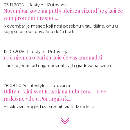
03.11.2025
Lifestyle - Putovanja
Novembar zove na put! 5 ideja za vikend beg koji će
vam promeniti raspol...
Novembar je mesec koji nosi posebnu vrstu tišine, onu u
kojoj se priroda povlači, a duša budi.
12.09.2025
Lifestyle - Putovanja
10 činjenica o Parizu koje će vas iznenaditi
Pariz je jedan od najprepoznatljivijih gradova na svetu.
28.08.2025
Lifestyle - Putovanja
Uđite u tajni svet Kristijana Lubutena – Dve
raskošne vile u Portugalu k...
Ekskluzivni pogled iza crvenih vrata Melidesa...