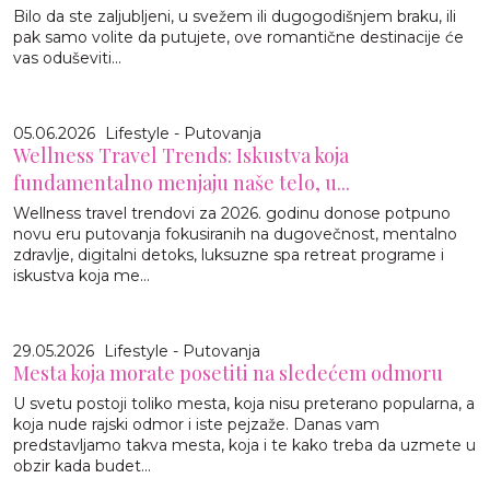
Bilo da ste zaljubljeni, u svežem ili dugogodišnjem braku, ili
pak samo volite da putujete, ove romantične destinacije će
vas oduševiti...
05.06.2026
Lifestyle - Putovanja
Wellness Travel Trends: Iskustva koja
fundamentalno menjaju naše telo, u...
Wellness travel trendovi za 2026. godinu donose potpuno
novu eru putovanja fokusiranih na dugovečnost, mentalno
zdravlje, digitalni detoks, luksuzne spa retreat programe i
iskustva koja me...
29.05.2026
Lifestyle - Putovanja
Mesta koja morate posetiti na sledećem odmoru
U svetu postoji toliko mesta, koja nisu preterano popularna, a
koja nude rajski odmor i iste pejzaže. Danas vam
predstavljamo takva mesta, koja i te kako treba da uzmete u
obzir kada budet...