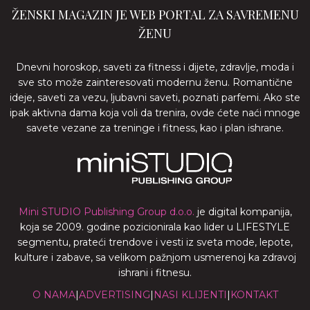
ŽENSKI MAGAZIN JE WEB PORTAL ZA SAVREMENU
ŽENU
Dnevni horoskop, saveti za fitness i dijete, zdravlje, moda i
sve sto može zainteresovati modernu ženu. Romantične
ideje, saveti za vezu, ljubavni saveti, poznati parfemi. Ako ste
ipak aktivna dama koja voli da trenira, ovde ćete naći mnoge
savete vezane za treninge i fitness, kao i plan ishrane.
Mini STUDIO Publishing Group d.o.o.
je digital kompanija,
koja se 2009. godine pozicionirala kao lider u LIFESTYLE
segmentu, prateći trendove i vesti iz sveta mode, lepote,
kulture i zabave, sa velikom pažnjom usmerenoj ka zdravoj
ishrani i fitnesu.
O NAMA
|
ADVERTISING
|
NASI KLIJENTI
|
KONTAKT