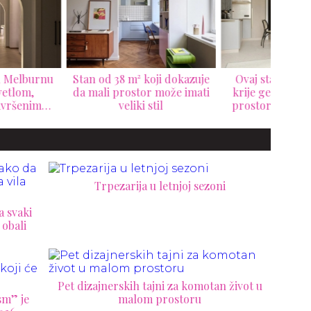
 od 38 m² koji dokazuje
Ovaj stan od samo 33 m²
3 pr
ali prostor može imati
krije genijalne ideje: Mali
ure
veliki stil
prostor koji izgleda veće,
va
elegantnije i funkcionalnije
e
Trpezarija u letnjoj sezoni
a svaki
 obali
Pet dizajnerskih tajni za komotan život u
sm” je
malom prostoru