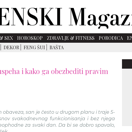
& SEX
HOROSKOP
ZDRAVLJE & FITNESS
PORODICA
E
DEKOR
FENG ŠUI
BAŠTA
 uspeha i kako ga obezbediti pravim
h obaveza, san je često u drugom planu i traje 5-
 osnov svakodnevnog funkcionisanja i bez njega
eophodne za svaki dan. Da bi se dobro spavalo,
šek.