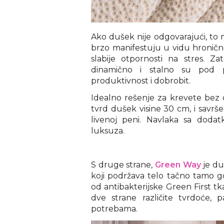
Ako dušek nije odgovarajući, to m
brzo manifestuju u vidu hroničn
slabije otpornosti na stres. Z
dinamično i stalno su pod pr
produktivnost i dobrobit.
Idealno rešenje za krevete bez 
tvrd dušek visine 30 cm, i savrš
livenoj peni. Navlaka sa dod
luksuza.
S druge strane,
Green Way
je du
koji podržava telo tačno tamo gd
od antibakterijske Green First tkan
dve strane različite tvrdoće,
potrebama.