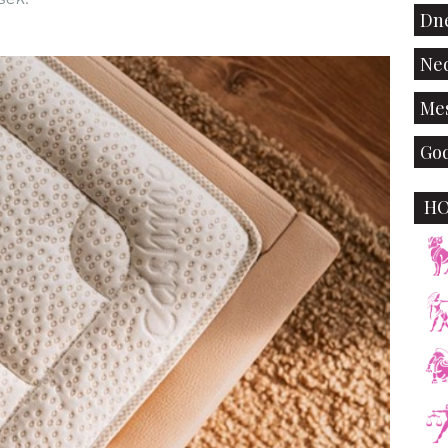
Dne
Ned
Mes
God
H