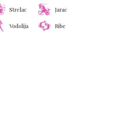
Strelac
Jarac
Vodolija
Ribe