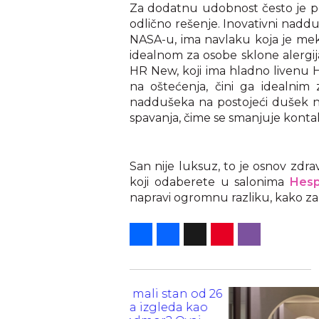
Za dodatnu udobnost često je po
odlično rešenje. Inovativni nad
NASA-u, ima navlaku koja je meka
idealnom za osobe sklone alergij
HR New, koji ima hladno livenu 
na oštećenja, čini ga idealnim
naddušeka na postojeći dušek ne
spavanja, čime se smanjuje kontak
San nije luksuz, to je osnov zdra
koji odaberete u salonima
Hes
napravi ogromnu razliku, kako za 
Share
Facebook
X
Pinterest
Viber