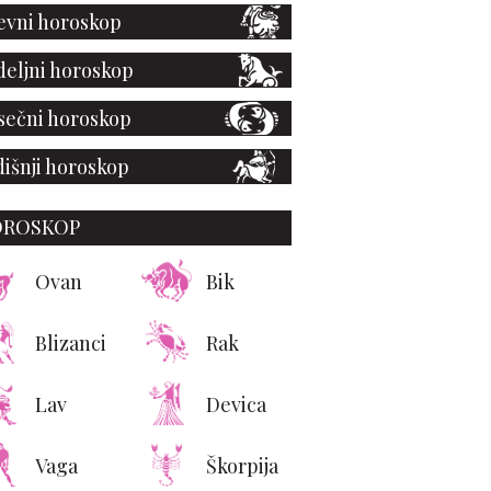
vni horoskop
eljni horoskop
ečni horoskop
išnji horoskop
OROSKOP
Ovan
Bik
Blizanci
Rak
Lav
Devica
Vaga
Škorpija