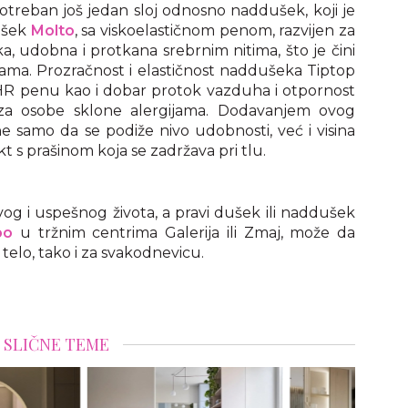
treban još jedan sloj odnosno naddušek, koji je
dušek
Molto
, sa viskoelastičnom penom, razvijen za
, udobna i protkana srebrnim nitima, što je čini
ama. Prozračnost i elastičnost naddušeka Tiptop
HR penu kao i dobar protok vazduha i otpornost
 za osobe sklone alergijama. Dodavanjem ovog
 samo da se podiže nivo udobnosti, već i visina
t s prašinom koja se zadržava pri tlu.
vog i uspešnog života, a pravi dušek ili naddušek
po
u tržnim centrima Galerija ili Zmaj, može da
telo, tako i za svakodnevicu.
SLIČNE TEME