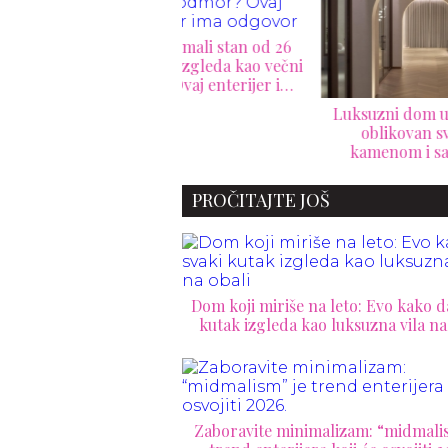
ko da mali stan od 26
rata izgleda kao večni
or? Ovaj enterijer ima
odgovor
Luksuzni dom u Melburnu
Stan
oblikovan svetlom,
da m
kamenom i savršenim
proporcijama
PROČITAJTE JOŠ
Dom koji miriše na leto: Evo kako d
kutak izgleda kao luksuzna vila na
Zaboravite minimalizam: “midmali