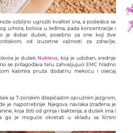
ože ozbiljno ugroziti kvalitet sna, a posledice se
og umora, bolova u leđima, pada koncentracije i
ato je dobar dušek, posebno za one koji žive
itiskom, od izuzetne važnosti za zdravlje,
okvira je dušek
Nukleus
, koji je udoban, srednje
eno se prilagođava telu zahvaljujući EMC hladno
atkom kašmira pruža dodatnu mekoću i osećaj
šek sa 7-zonskim džepičastim opružnim jezgrom,
e je najpotrebnije. Njegova navlaka izrađena je
ine, koja štiti od grinja i bakterija, a dušek ima i
 pa ga je moguće okretati u skladu sa ličnim