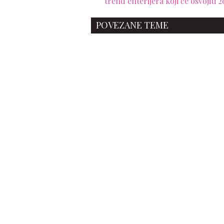
trend enterijera koji će osvojiti 2
POVEZANE TEME