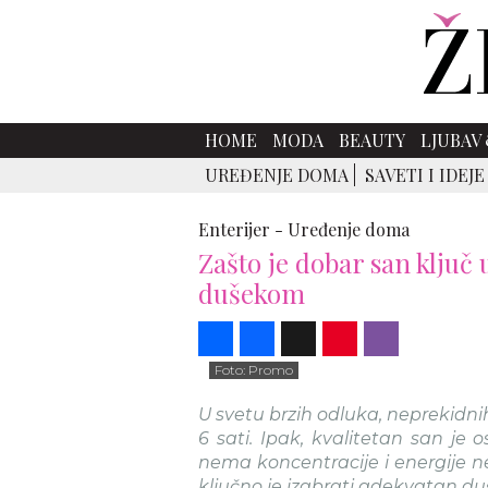
HOME
MODA
BEAUTY
LJUBAV 
UREĐENJE DOMA
SAVETI I IDEJE
Enterijer -
Uređenje doma
Zašto je dobar san ključ
dušekom
Share
Facebook
X
Pinterest
Viber
Foto: Promo
U svetu brzih odluka, neprekidni
6 sati. Ipak, kvalitetan san je
nema koncentracije i energije n
ključno je izabrati adekvatan du