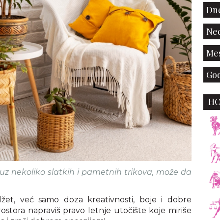
Dne
Ned
Mes
God
H
uz nekoliko slatkih i pametnih trikova, može da
et, već samo doza kreativnosti, boje i dobre
ostora napraviš pravo letnje utočište koje miriše