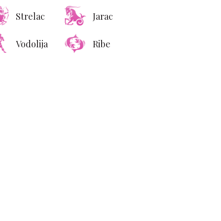
Strelac
Jarac
Vodolija
Ribe