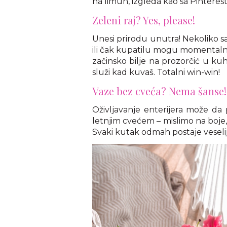
na limun, izgleda kao sa Pinteres
Zeleni raj? Yes, please!
Unesi prirodu unutra! Nekoliko sak
ili čak kupatilu mogu momentalno
začinsko bilje na prozorčić u kuh
služi kad kuvaš. Totalni win-win!
Vaze bez cveća? Nema šanse!
Oživljavanje enterijera može da
letnjim cvećem – mislimo na boje,
Svaki kutak odmah postaje veseliji, 