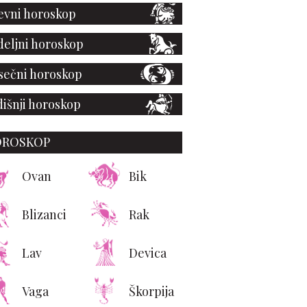
vni horoskop
eljni horoskop
ečni horoskop
išnji horoskop
OROSKOP
Ovan
Bik
Blizanci
Rak
Lav
Devica
Vaga
Škorpija