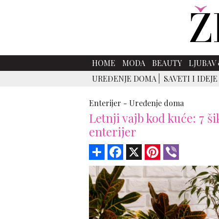
HOME
MODA
BEAUTY
LJUBAV 
UREĐENJE DOMA
SAVETI I IDEJE
Enterijer -
Uređenje doma
Letnji vajb kod kuće: 7 ši
enterijer
Share
Facebook
X
Pinterest
Viber