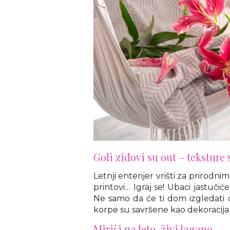
Goli zidovi su out – teksture 
Letnji enterijer vrišti za prirodni
printovi… Igraj se! Ubaci jastučić
Ne samo da će ti dom izgledati o
korpe su savršene kao dekoracija i
Miriši na leto, živi lagano