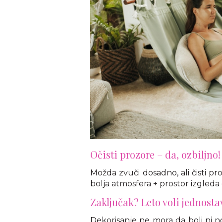
Očisti prozore – da, ozbiljno!
Možda zvuči dosadno, ali čisti proz
bolja atmosfera + prostor izgleda d
Zaključak? Leto voli jednosta
Dekorisanje ne mora da boli ni no