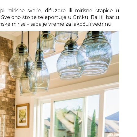
i mirisne sveće, difuzere ili mirisne štapiće u
ve ono što te teleportuje u Grčku, Bali ili bar u
mske mirise – sada je vreme za lakoću i vedrinu!