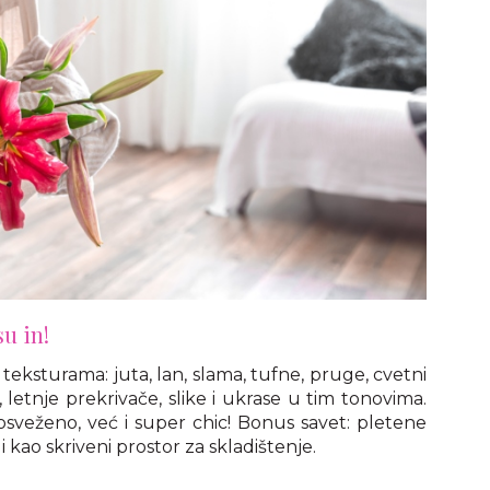
su in!
m teksturama: juta, lan, slama, tufne, pruge, cvetni
e, letnje prekrivače, slike i ukrase u tim tonovima.
sveženo, već i super chic! Bonus savet: pletene
 kao skriveni prostor za skladištenje.