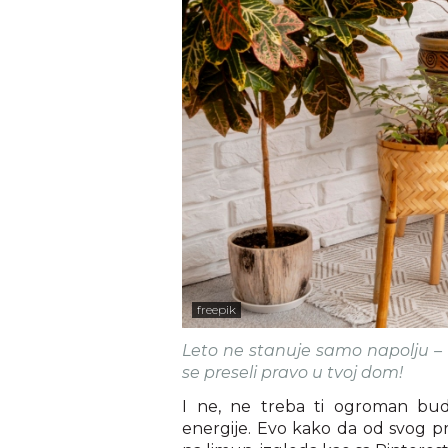
freepik
Leto ne stanuje samo napolju – 
se preseli pravo u tvoj dom!
I ne, ne treba ti ogroman budž
energije. Evo kako da od svog pr