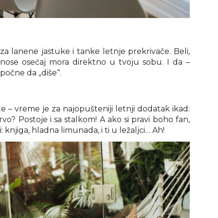
a lanene jastuke i tanke letnje prekrivače. Beli,
onose osećaj mora direktno u tvoju sobu. I da –
počne da „diše“.
te – vreme je za najopušteniji letnji dodatak ikad:
rvo? Postoje i sa stalkom! A ako si pravi boho fan,
 knjiga, hladna limunada, i ti u ležaljci… Ah!