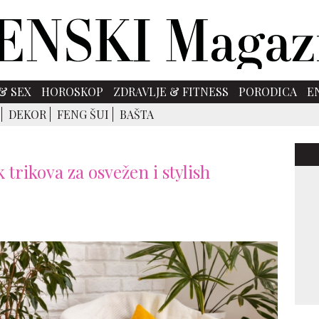
& SEX
HOROSKOP
ZDRAVLJE & FITNESS
PORODICA
E
DEKOR
FENG ŠUI
BAŠTA
k trikova za osvežen i stylish