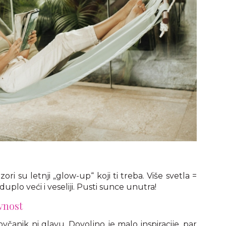
ori su letnji „glow-up“ koji ti treba. Više svetla =
uplo veći i veseliji. Pusti sunce unutra!
vnost
včanik ni glavu. Dovoljno je malo inspiracije, par