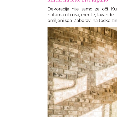
Dekoracija nije samo za oči. Kup
notama citrusa, mente, lavande… S
omiljeni spa. Zaboravi na teške zi