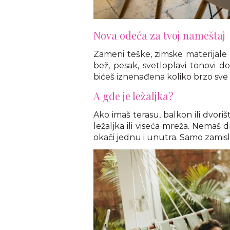
Nova odeća za tvoj nameštaj
Zameni teške, zimske materijale z
bež, pesak, svetloplavi tonovi d
bićeš iznenađena koliko brzo sve 
A gde je ležaljka?
Ako imaš terasu, balkon ili dvoriš
ležaljka ili viseća mreža. Nemaš d
okači jednu i unutra. Samo zamisli: