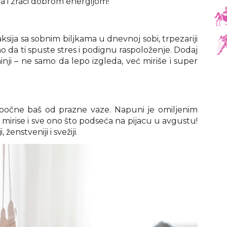
ta i zrači dobrom energijom!
sija sa sobnim biljkama u dnevnoj sobi, trpezariji
 da ti spuste stres i podignu raspoloženje. Dodaj
inji – ne samo da lepo izgleda, već miriše i super
 počne baš od prazne vaze. Napuni je omiljenim
 mirise i sve ono što podseća na pijacu u avgustu!
ženstveniji i svežiji.