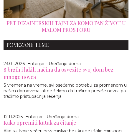
PET DIZAJNERSKIH TAJNI ZA KOMOTAN ŽIVOT U
MALOM PROSTORU
POVEZANE TEME
23.01.2026
Enterijer - Uređenje doma
8 brzih i lakih načina da osvežite svoj dom bez
mnogo novca
S vremena na vreme, svi osećamo potrebu za promenom u
našim domovima, ali ne želimo da trošimo previše novca pa
tražimo pristupačnija rešenja.
12.11.2025
Enterijer - Uređenje doma
Kako opremiti kutak za čitanje
Ako su tvoje večeri nezamislive bez knjige i šolje mirisnog