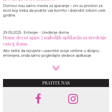
Domovi nisu samo mesta za spavanje – oni su prostori za
život koji treba da podrže vaš komfor i dobrobit tokom cele
godine.
29.05.2025
Enterijer - Uređenje doma
Home decor apps: 7 najboljih aplikacija za uređenje
vašeg doma
Ako želite da razvijete i usavršite svoje veštine u dizajnu
enterijera, onda samo pogledajte sledeće aplikacije.
PRATITE NAS