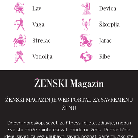
Lav
Devica
Vaga
Škorpija
Strelac
Jarac
Vodolija
Ribe
ŽENSKI MAGAZIN JE WEB PORTAL ZA SAVREMENU
ŽENU
Dnevni horoskop, saveti za fitness i dijete, zdravlje, moda i
sve sto može zainteresovati modernu ženu. Romantične
ideje, saveti za vezu, ljubavni saveti, poznati parfemi. Ako ste