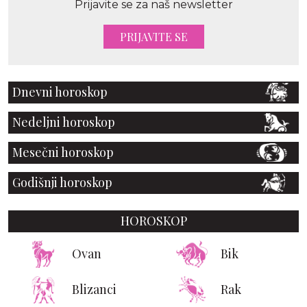
Prijavite se za naš newsletter
PRIJAVITE SE
Dnevni horoskop
Nedeljni horoskop
Mesečni horoskop
Godišnji horoskop
HOROSKOP
Ovan
Bik
Blizanci
Rak