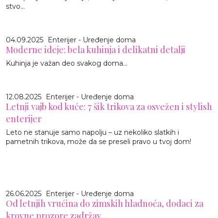
stvo...
04.09.2025
Enterijer - Uređenje doma
Moderne ideje: bela kuhinja i delikatni detalji
Kuhinja je važan deo svakog doma...
12.08.2025
Enterijer - Uređenje doma
Letnji vajb kod kuće: 7 šik trikova za osvežen i stylish
enterijer
Leto ne stanuje samo napolju – uz nekoliko slatkih i
pametnih trikova, može da se preseli pravo u tvoj dom!
26.06.2025
Enterijer - Uređenje doma
Od letnjih vrućina do zimskih hladnoća, dodaci za
krovne prozore zadržav...