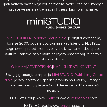
ipak aktivna dama koja voli da trenira, ovde ćete naći mnoge
savete vezane za treninge i fitness, kao i plan ishrane.
Mini STUDIO Publishing Group d.o.o.
je digital kompanija,
koja se 2009. godine pozicionirala kao lider u LIFESTYLE
segmentu, prateći trendove i vesti iz sveta mode, lepote,
kulture i zabave, sa velikom pažnjom usmerenoj ka zdravoj
ishrani i fitnesu.
O NAMA
|
ADVERTISING
|
NASI KLIJENTI
|
KONTAKT
U svojoj grupaciji, kompanija
Mini STUDIO Publishing Group
d.o.o.
je svoj portfolio uspešno proširila na Luxury, Lifestyle i
Living segment, gde je više od decenije zadržala vodeću
poziciju:
LUXURY Group
|
www.
luxlife
.rs
|
www.
luxurytopics
.com
LIFESTYLE Group
|
www.
zenski
magazin.rs
|