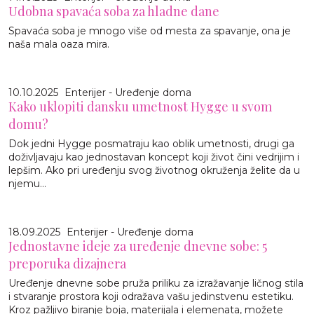
Udobna spavaća soba za hladne dane
Spavaća soba je mnogo više od mesta za spavanje, ona je
naša mala oaza mira.
10.10.2025
Enterijer - Uređenje doma
Kako uklopiti dansku umetnost Hygge u svom
domu?
Dok jedni Hygge posmatraju kao oblik umetnosti, drugi ga
doživljavaju kao jednostavan koncept koji život čini vedrijim i
lepšim. Ako pri uređenju svog životnog okruženja želite da u
njemu...
18.09.2025
Enterijer - Uređenje doma
Jednostavne ideje za uređenje dnevne sobe: 5
preporuka dizajnera
Uređenje dnevne sobe pruža priliku za izražavanje ličnog stila
i stvaranje prostora koji odražava vašu jedinstvenu estetiku.
Kroz pažljivo biranje boja, materijala i elemenata, možete