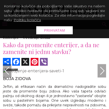
Koristimo kolačiće da poboljšamo Vaše iskustvo na našem
sajtu. Ukoliko nastavite da pretražujete ovaj sajt, saglasni ste
sa korišćenjem web kolačića. Za više informacija pogledajte
našu
Politiku kolačića
.
PRIHVATAM
Enterijer -
Uređenje doma
Kako da promenite enterijer, a da ne
zamenite ni jednu stavku?
Share
Facebook
X
Pinterest
Viber
Envato
BOJA ZIDOVA
Jeftin, ali efikasan način da dramatično nadogradite sobu
jeste da promenite boju zidova. Ako vaša tapeta odvlači
pažnju od okolnog dizajn ili je jednostavno "zastarela" obojite
sobu u pastelnim bojama. One uvek izgledaju moderno i
sveže, takođe pomažu da prikrijete nepravilnosti na zidovima,