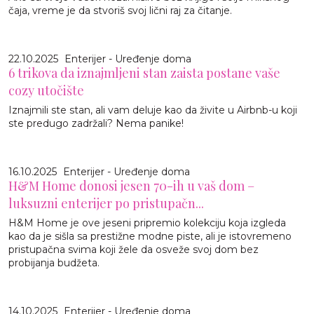
čaja, vreme je da stvoriš svoj lični raj za čitanje.
22.10.2025
Enterijer - Uređenje doma
6 trikova da iznajmljeni stan zaista postane vaše
cozy utočište
Iznajmili ste stan, ali vam deluje kao da živite u Airbnb-u koji
ste predugo zadržali? Nema panike!
16.10.2025
Enterijer - Uređenje doma
H&M Home donosi jesen 70-ih u vaš dom –
luksuzni enterijer po pristupačn...
H&M Home je ove jeseni pripremio kolekciju koja izgleda
kao da je sišla sa prestižne modne piste, ali je istovremeno
pristupačna svima koji žele da osveže svoj dom bez
probijanja budžeta.
14.10.2025
Enterijer - Uređenje doma