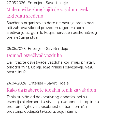
27.05.2026
Enterijer - Saveti i ideje
Male navike zbog kojih će vaš dom uvek
izgledati sređeno
Savršeno organizovan dom ne nastaje preko noći
niti zahteva vikend proveden u generalnom
sređivanju uz gomilu kutija, nervoze i beskonačnog
premeštanja stvari.
05.05.2026
Enterijer - Saveti i ideje
Domaći osveživač vazduha
Da li tražite osveživače vazduha koji imaju prijatan,
prirodni miris, ubijaju loše mirise i osvežavaju vašu
posteljinu?
24.04.2026
Enterijer - Saveti i ideje
Kako da izaberete idealan tepih za vaš dom
Tepisi su više od dekorativnog dodatka; oni su
esencijalni elementi u stvaranju udobnosti i topline u
prostoru. Njihova sposobnost da transformišu
prostoriju dodajući teksturu, boju i šarm...