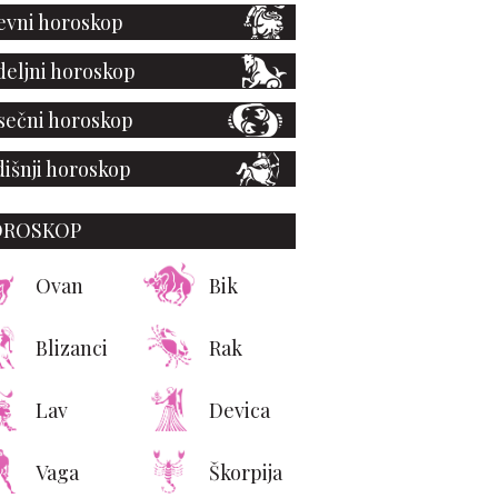
vni horoskop
eljni horoskop
ečni horoskop
išnji horoskop
OROSKOP
Ovan
Bik
Blizanci
Rak
Lav
Devica
Vaga
Škorpija