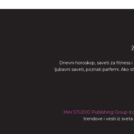
Dnevni horoskop, saveti za fitness i
ljubavni saveti, poznati parfemi. Ako 
Mini STUDIO Publishing Group d.o
trendove i vesti iz svet