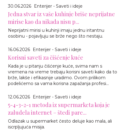
30.06.2026
Enterijer - Saveti i ideje
Jedna stvar iz vaše kuhinje briše neprijatne
mirise kao da nikada nisu p...
Neprijatni mirisi u kuhinji imaju jednu iritantnu
osobinu - pojavljuju se brže nego što nestaju.
16.06.2026
Enterijer - Saveti i ideje
Korisni saveti za čišćenje kuće
Kada je u pitanju čišćenje kuće, svima nam s
vremena na vreme trebaju korisni saveti kako da to
brže, lakše i efikasnije uradimo. Ovom prilikom
podelićemo sa vama korisna zapažanja profesi...
12.06.2026
Enterijer - Saveti i ideje
5-4-3-2-1 metoda iz supermarketa koja je
zaludela internet – štedi pare...
Odlazak u supermarket često deluje kao mala, ali
iscrpljujuća misija.