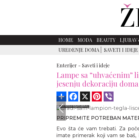
HOME
MODA
BEAUTY
LJUBAV 
UREĐENJE DOMA
SAVETI I IDEJE
Enterijer -
Saveti i ideje
Lampe sa “uhvaćenim” lis
jesenju dekoraciju doma
Share
Facebook
X
Pinterest
Viber
onelittleproject
PRIPREMITE POTREBAN MATER
Evo šta će vam trebati. Za poč
imate primerak koji vam se baš,