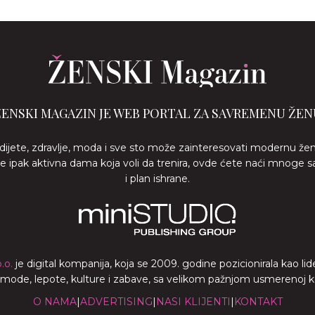
ŽENSKI MAGAZIN JE WEB PORTAL ZA SAVREMENU ŽEN
 dijete, zdravlje, moda i sve sto može zainteresovati modernu že
ste ipak aktivna dama koja voli da trenira, ovde ćete naći mnoge s
i plan ishrane.
.o.
je digital kompanija, koja se 2009. godine pozicionirala kao 
a mode, lepote, kulture i zabave, sa velikom pažnjom usmerenoj ka z
O NAMA
|
ADVERTISING
|
NASI KLIJENTI
|
KONTAKT