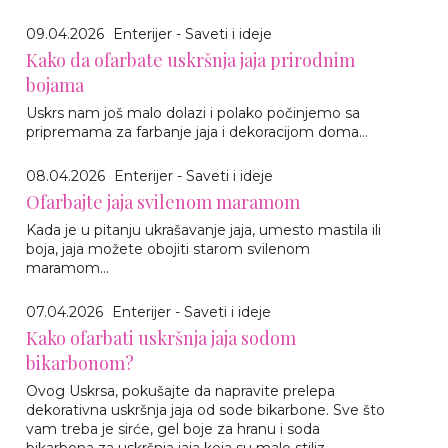
09.04.2026
Enterijer - Saveti i ideje
Kako da ofarbate uskršnja jaja prirodnim
bojama
Uskrs nam još malo dolazi i polako počinjemo sa
pripremama za farbanje jaja i dekoracijom doma...
08.04.2026
Enterijer - Saveti i ideje
Ofarbajte jaja svilenom maramom
Kada je u pitanju ukrašavanje jaja, umesto mastila ili
boja, jaja možete obojiti starom svilenom
maramom...
07.04.2026
Enterijer - Saveti i ideje
Kako ofarbati uskršnja jaja sodom
bikarbonom?
Ovog Uskrsa, pokušajte da napravite prelepa
dekorativna uskršnja jaja od sode bikarbone. Sve što
vam treba je sirće, gel boje za hranu i soda
bikarbona za uskršnja jaja koja su malo stiliz...