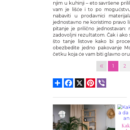
njim u kuhinji – eto savršene pri
vam je lišće i to po mogućstvu
nabaviti u prodavnici materij
jednostavno ne koristimo pravo li
pitanje je prilično jednostavan:
zadovoljni rezultatom. Čak i ako 
što tanje listove kako bi proc
obezbedite jedno pakovanje M
četku koja će vam biti glavno oru
«
1
2
Share
Facebook
X
Pinterest
Viber
Kako da sakrijete klimu, a