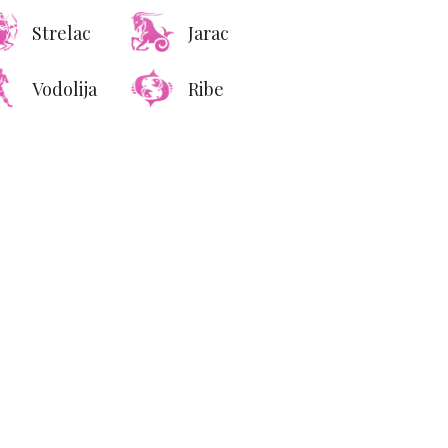
irodna trika uz koje će
dom mirisati na leto –
Strelac
Jarac
 veštačkih osveživača
Vodolija
Ribe