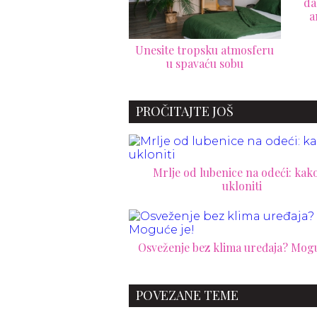
da komšije misle da ste
neu
angažovali arhitektu
site tropsku atmosferu
u spavaću sobu
PROČITAJTE JOŠ
Mrlje od lubenice na odeći: kako
ukloniti
Osveženje bez klima uređaja? Mogu
POVEZANE TEME