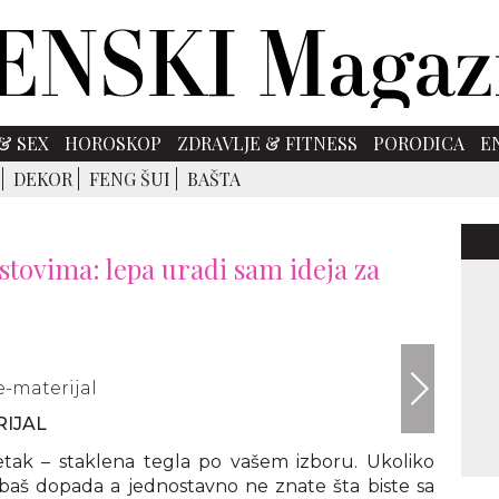
& SEX
HOROSKOP
ZDRAVLJE & FITNESS
PORODICA
E
DEKOR
FENG ŠUI
BAŠTA
tovima: lepa uradi sam ideja za
onelittl
IJAL
etak – staklena tegla po vašem izboru. Ukoliko
 baš dopada a jednostavno ne znate šta biste sa