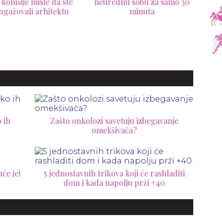
rednu sobu za samo 30
Krečite stan? Evo 7 grešaka
4 pr
minuta
koje treba da izbegnete pre
vaš 
nego što uzmete valjak i
bez
četku
 ih
Zašto onkolozi savetuju izbegavanje
omekšivača?
će je!
5 jednostavnih trikova koji će rashladiti
dom i kada napolju prži +40