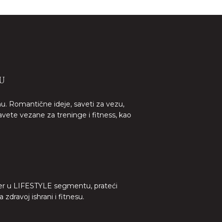
U
nu. Romantične ideje, saveti za vezu,
avete vezane za treninge i fitness, kao
lider u LIFESTYLE segmentu, prateći
dravoj ishrani i fitnesu.