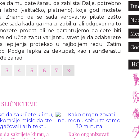
like da mu date šansu da zablista! Dalje, potrebno
Dne
 lažno (veštačko, platneno), koje god možete
ala. Znamo da se sada verovatno pitate zašto
Ned
šće sada kada ga ima u izobilju, ali odgovor na to
 možete probati ali ne garantujemo da ćete biti
Mes
se odlučite za tu varijantu savet je da odaberete
es lepljenja protekao u najboljem redu. Zatim
God
od Podge lepka za dekupaž, kao i sunđerastu
đe za rad.
H
»
3
4
5
6
7
SLIČNE TEME
Kako organizovati