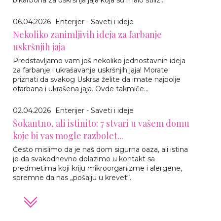
06.04.2026
Enterijer - Saveti i ideje
Nekoliko zanimljivih ideja za farbanje
uskršnjih jaja
Predstavljamo vam još nekoliko jednostavnih ideja
za farbanje i ukrašavanje uskršnjih jaja! Morate
priznati da svakog Uskrsa želite da imate najbolje
ofarbana i ukrašena jaja. Ovde takmiče...
02.04.2026
Enterijer - Saveti i ideje
Šokantno, ali istinito: 7 stvari u vašem domu
koje bi vas mogle razbolet...
Često mislimo da je naš dom sigurna oaza, ali istina
je da svakodnevno dolazimo u kontakt sa
predmetima koji kriju mikroorganizme i alergene,
spremne da nas „pošalju u krevet“.