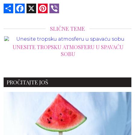
Share
Facebook
X
Pinterest
Viber
SLIČNE TEME
UNESITE TROPSKU ATMOSFERU U SPAVAĆU
SOBU
PROČITAJTE JOŠ