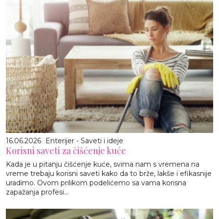
16.06.2026
Enterijer - Saveti i ideje
Korisni saveti za čišćenje kuće
Kada je u pitanju čišćenje kuće, svima nam s vremena na
vreme trebaju korisni saveti kako da to brže, lakše i efikasnije
uradimo. Ovom prilikom podelićemo sa vama korisna
zapažanja profesi...