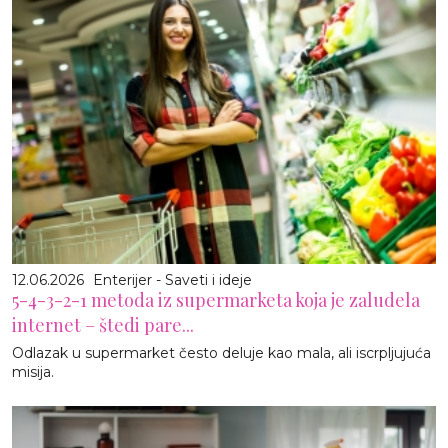
12.06.2026
Enterijer - Saveti i ideje
5-4-3-2-1 metoda iz supermarketa koja je zaludela
internet – štedi pare...
Odlazak u supermarket često deluje kao mala, ali iscrpljujuća
misija.