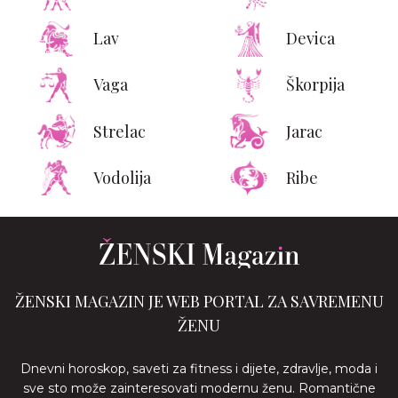
Lav
Devica
Vaga
Škorpija
Strelac
Jarac
Vodolija
Ribe
ŽENSKI MAGAZIN JE WEB PORTAL ZA SAVREMENU
ŽENU
Dnevni horoskop, saveti za fitness i dijete, zdravlje, moda i
sve sto može zainteresovati modernu ženu. Romantične