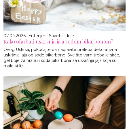
07.04.2026
Enterijer - Saveti i ideje
Kako ofarbati uskršnja jaja sodom bikarbonom?
Ovog Uskrsa, pokušajte da napravite prelepa dekorativna
uskršnja jaja od sode bikarbone. Sve što vam treba je sirće,
gel boje za hranu i soda bikarbona za uskršnja jaja koja su
malo stiliz...