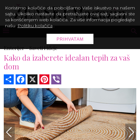
Koristimo kolačiće da poboljšamo Vaše iskustvo na našem
sajtu. Ukoliko nastavite da pretražujete ovaj sajt, saglasni ste
sa korišćenjem web kolačića. Za više informacija pogledajte
našu
Politiku kolačića
.
PRIHVATAM
Enterijer -
Saveti i ideje
Kako da izaberete idealan tepih za vaš
dom
Share
Facebook
X
Pinterest
Viber