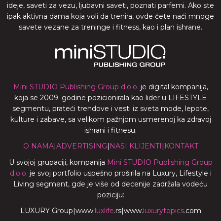
ideje, saveti za vezu, ljubavni saveti, poznati parfemi. Ako ste
ipak aktivna dama koja voli da trenira, ovde ćete naći mnoge
savete vezane za treninge i fitness, kao i plan ishrane.
Mini STUDIO Publishing Group d.o.o.
je digital kompanija,
koja se 2009. godine pozicionirala kao lider u LIFESTYLE
segmentu, prateći trendove i vesti iz sveta mode, lepote,
kulture i zabave, sa velikom pažnjom usmerenoj ka zdravoj
ishrani i fitnesu.
O NAMA
|
ADVERTISING
|
NASI KLIJENTI
|
KONTAKT
U svojoj grupaciji, kompanija
Mini STUDIO Publishing Group
d.o.o.
je svoj portfolio uspešno proširila na Luxury, Lifestyle i
Living segment, gde je više od decenije zadržala vodeću
poziciju:
LUXURY Group
|
www.
luxlife
.rs
|
www.
luxurytopics
.com