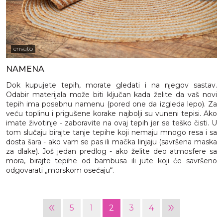
envato
NAMENA
Dok kupujete tepih, morate gledati i na njegov sastav.
Odabir materijala može biti ključan kada želite da vaš novi
tepih ima posebnu namenu (pored one da izgleda lepo). Za
veću toplinu i prigušene korake najbolji su vuneni tepisi. Ako
imate životinje - zaboravite na ovaj tepih jer se teško čisti. U
tom slučaju birajte tanje tepihe koji nemaju mnogo resa i sa
dosta šara - ako vam se pas ili mačka linjaju (savršena maska
za dlake). Još jedan predlog - ako želite deo atmosfere sa
mora, birajte tepihe od bambusa ili jute koji će savršeno
odgovarati „morskom osećaju“.
«
»
5
1
2
3
4