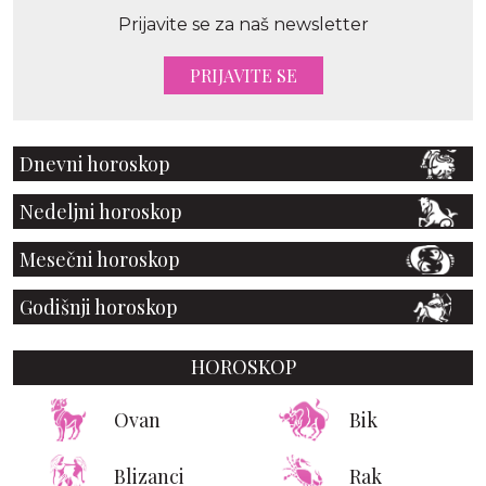
Prijavite se za naš newsletter
PRIJAVITE SE
Dnevni horoskop
Nedeljni horoskop
Mesečni horoskop
Godišnji horoskop
HOROSKOP
Ovan
Bik
Blizanci
Rak