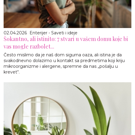
02.04.2026
Enterijer - Saveti i ideje
Šokantno, ali istinito: 7 stvari u vašem domu koje bi
vas mogle razbolet...
Često mislimo da je naš dom sigurna oaza, ali istina je da
svakodnevno dolazimo u kontakt sa predmetima koji kriju
mikroorganizme i alergene, spremne da nas „pošalju u
krevet“.