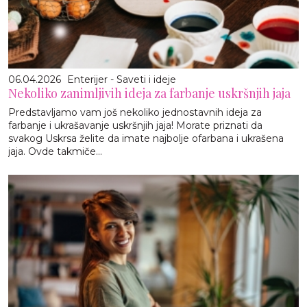
06.04.2026
Enterijer - Saveti i ideje
Nekoliko zanimljivih ideja za farbanje uskršnjih jaja
Predstavljamo vam još nekoliko jednostavnih ideja za
farbanje i ukrašavanje uskršnjih jaja! Morate priznati da
svakog Uskrsa želite da imate najbolje ofarbana i ukrašena
jaja. Ovde takmiče...