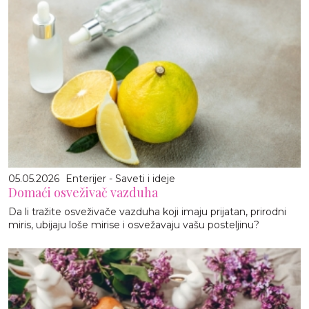
05.05.2026
Enterijer - Saveti i ideje
Domaći osveživač vazduha
Da li tražite osveživače vazduha koji imaju prijatan, prirodni
miris, ubijaju loše mirise i osvežavaju vašu posteljinu?