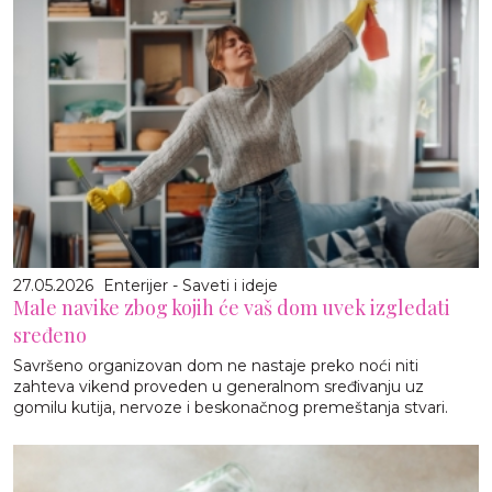
27.05.2026
Enterijer - Saveti i ideje
Male navike zbog kojih će vaš dom uvek izgledati
sređeno
Savršeno organizovan dom ne nastaje preko noći niti
zahteva vikend proveden u generalnom sređivanju uz
gomilu kutija, nervoze i beskonačnog premeštanja stvari.