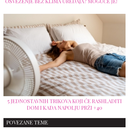
OSVEŽENJE BEZ KLIMA UREĐAJA? MOGUĆE JE!
5 JEDNOSTAVNIH TRIKOVA KOJI ĆE RASHLADITI
DOM I KADA NAPOLJU PRŽI +40
POVEZANE TEME