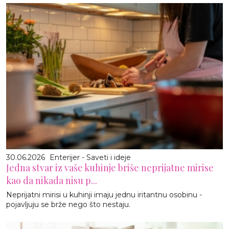
30.06.2026
Enterijer - Saveti i ideje
Jedna stvar iz vaše kuhinje briše neprijatne mirise
kao da nikada nisu p...
Neprijatni mirisi u kuhinji imaju jednu iritantnu osobinu -
pojavljuju se brže nego što nestaju.