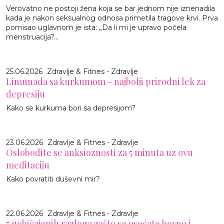
Verovatno ne postoji žena koja se bar jednom nije iznenadila
kada je nakon seksualnog odnosa primetila tragove krvi. Prva
pomisao uglavnom je ista: „Da li mi je upravo počela
menstruacija?...
25.06.2026
Zdravlje & Fitnes - Zdravlje
Limunada sa kurkumom - najbolji prirodni lek za
depresiju
Kako se kurkuma bori sa depresijom?
23.06.2026
Zdravlje & Fitnes - Zdravlje
Oslobodite se anksioznosti za 5 minuta uz ovu
meditaciju
Kako povratiti duševni mir?
22.06.2026
Zdravlje & Fitnes - Zdravlje
5 uobičajenih razloga zašto se osećate besno i