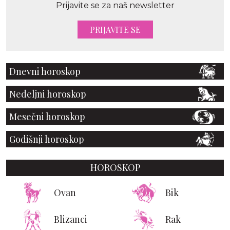
Prijavite se za naš newsletter
PRIJAVITE SE
Dnevni horoskop
Nedeljni horoskop
Mesečni horoskop
Godišnji horoskop
HOROSKOP
Ovan
Bik
Blizanci
Rak