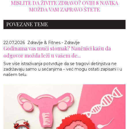
MISLITE DA ŽIVITE ZDRAVO? OVIH 8 NAVIKA
MOŽDA VAM ZAPRAVO ŠTETE
POVEZANE TEME
22.07.2026
Zdravlje & Fitnes - Zdravlje
Godinama vas muči stomak? Naučnici kažu da
odgovor možda leži u vašem de...
Sve više istraživanja potvrđuje da se tragovi detinjstva ne
zadržavaju samo u sećanjima – već mogu ostati zapisani i u
našem telu.