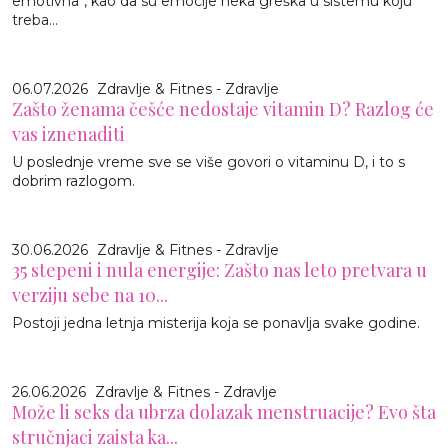
emotivna“, kao da su emocije neka greška u sistemu koju
treba...
06.07.2026
Zdravlje & Fitnes - Zdravlje
Zašto ženama češće nedostaje vitamin D? Razlog će
vas iznenaditi
U poslednje vreme sve se više govori o vitaminu D, i to s
dobrim razlogom.
30.06.2026
Zdravlje & Fitnes - Zdravlje
35 stepeni i nula energije: Zašto nas leto pretvara u
verziju sebe na 10...
Postoji jedna letnja misterija koja se ponavlja svake godine.
26.06.2026
Zdravlje & Fitnes - Zdravlje
Može li seks da ubrza dolazak menstruacije? Evo šta
stručnjaci zaista ka...