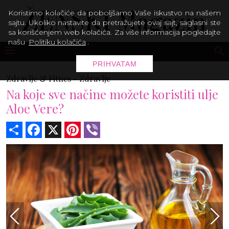
Koristimo kolačiće da poboljšamo Vaše iskustvo na našem
sajtu. Ukoliko nastavite da pretražujete ovaj sajt, saglasni ste
sa korišćenjem web kolačića. Za više informacija pogledajte
našu
Politiku kolačića
.
PRIHVATAM
Zdravlje & Fitnes -
Zdravlje
Na koje sve načine možete koristiti ulje
Aloe Vere?
Share
Facebook
X
Pinterest
Viber