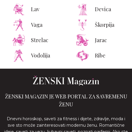
Lav
Devica
Vaga
Škorpija
Strelac
Jarac
Vodolija
Ribe
ŽENSKI MAGAZIN JE WEB PORTAL ZA SAVREMENU
ŽENU
Dnevni horoskop, saveti za fitness i dijete, zdravlje, moda i
sve sto može zainteresovati modernu ženu. Romantične
ideje, saveti za vezu, ljubavni saveti, poznati parfemi. Ako ste