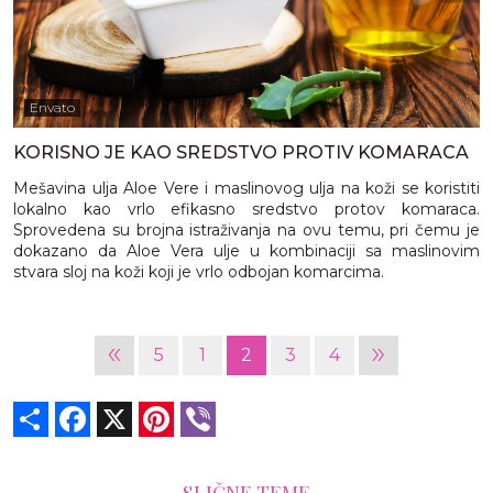
Envato
KORISNO JE KAO SREDSTVO PROTIV KOMARACA
Mešavina ulja Aloe Vere i maslinovog ulja na koži se koristiti
lokalno kao vrlo efikasno sredstvo protov komaraca.
Sprovedena su brojna istraživanja na ovu temu, pri čemu je
dokazano da Aloe Vera ulje u kombinaciji sa maslinovim
stvara sloj na koži koji je vrlo odbojan komarcima.
«
»
5
1
2
3
4
Share
Facebook
X
Pinterest
Viber