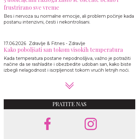
frustrirano sve vreme
Bes i nervoza su normalne emocije, ali problem počinje kada
postanu intenzivni, česti i nekontrolisani.
17.06.2026
Zdravlje & Fitnes - Zdravlje
Kako poboljšati san tokom visokih temperatura
Kada temperatura postane nepodnošljiva, važno je potražiti
načine da se rashladite i obezbedite udoban san, kako biste
izbegli nelagodnost i iscrpljenost tokom vrućih letnjih noći.
PRATITE NAS