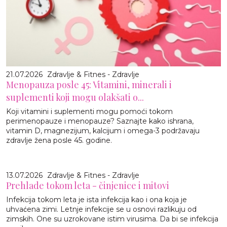
21.07.2026
Zdravlje & Fitnes - Zdravlje
Menopauza posle 45: Vitamini, minerali i
suplementi koji mogu olakšati o...
Koji vitamini i suplementi mogu pomoći tokom
perimenopauze i menopauze? Saznajte kako ishrana,
vitamin D, magnezijum, kalcijum i omega-3 podržavaju
zdravlje žena posle 45. godine.
13.07.2026
Zdravlje & Fitnes - Zdravlje
Prehlade tokom leta - činjenice i mitovi
Infekcija tokom leta je ista infekcija kao i ona koja je
uhvaćena zimi. Letnje infekcije se u osnovi razlikuju od
zimskih. One su uzrokovane istim virusima. Da bi se infekcija