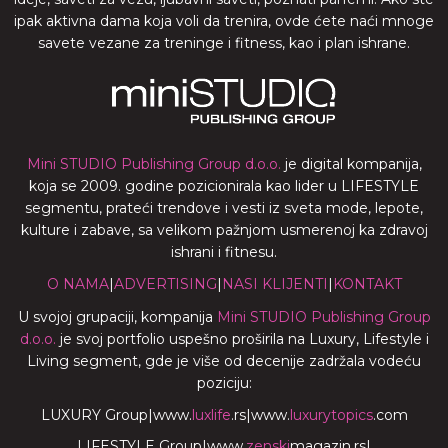
ipak aktivna dama koja voli da trenira, ovde ćete naći mnoge
savete vezane za treninge i fitness, kao i plan ishrane.
Mini STUDIO Publishing Group d.o.o.
je digital kompanija,
koja se 2009. godine pozicionirala kao lider u LIFESTYLE
segmentu, prateći trendove i vesti iz sveta mode, lepote,
kulture i zabave, sa velikom pažnjom usmerenoj ka zdravoj
ishrani i fitnesu.
O NAMA
|
ADVERTISING
|
NASI KLIJENTI
|
KONTAKT
U svojoj grupaciji, kompanija
Mini STUDIO Publishing Group
d.o.o.
je svoj portfolio uspešno proširila na Luxury, Lifestyle i
Living segment, gde je više od decenije zadržala vodeću
poziciju:
LUXURY Group
|
www.
luxlife
.rs
|
www.
luxurytopics
.com
LIFESTYLE Group
|
www.
zenski
magazin.rs
|