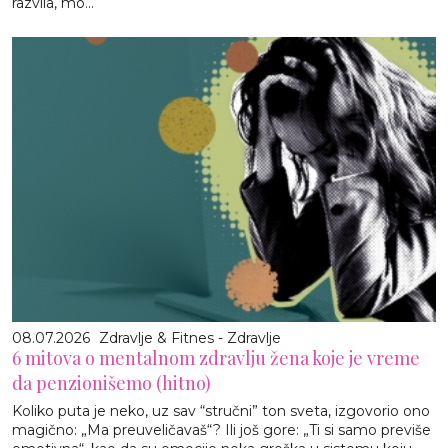
razvila, mo...
08.07.2026
Zdravlje & Fitnes - Zdravlje
6 mitova o mentalnom zdravlju žena koje je vreme
da penzionišemo (hitno)
Koliko puta je neko, uz sav “stručni” ton sveta, izgovorio ono
magično: „Ma preuveličavaš“? Ili još gore: „Ti si samo previše