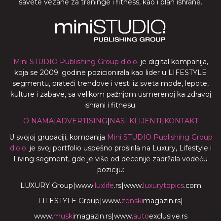
savete vezane za treninge i fitness, kao i plan ishrane.
Mini STUDIO Publishing Group d.o.o.
je digital kompanija,
koja se 2009. godine pozicionirala kao lider u LIFESTYLE
segmentu, prateći trendove i vesti iz sveta mode, lepote,
kulture i zabave, sa velikom pažnjom usmerenoj ka zdravoj
ishrani i fitnesu.
O NAMA
|
ADVERTISING
|
NASI KLIJENTI
|
KONTAKT
U svojoj grupaciji, kompanija
Mini STUDIO Publishing Group
d.o.o.
je svoj portfolio uspešno proširila na Luxury, Lifestyle i
Living segment, gde je više od decenije zadržala vodeću
poziciju:
LUXURY Group
|
www.
luxlife
.rs
|
www.
luxurytopics
.com
LIFESTYLE Group
|
www.
zenski
magazin.rs
|
www.
muski
magazin.rs
|
www.
auto
exclusive.rs