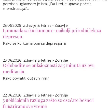
pomisao uglavnom je ista: „Da li mi je upravo počela
menstruacija?...
25.06.2026
Zdravlje & Fitnes - Zdravlje
Limunada sa kurkumom - najbolji prirodni lek za
depresiju
Kako se kurkuma bori sa depresijom?
23.06.2026
Zdravlje & Fitnes - Zdravlje
Oslobodite se anksioznosti za 5 minuta uz ovu
meditaciju
Kako povratiti duševni mir?
22.06.2026
Zdravlje & Fitnes - Zdravlje
5 uobičajenih razloga zašto se osećate besno i
frustrirano sve vreme