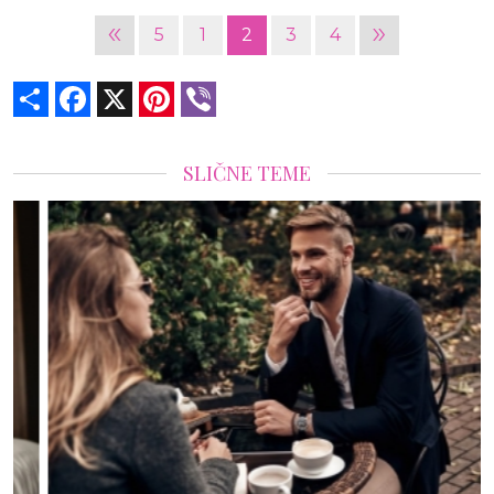
«
»
5
1
2
3
4
Share
Facebook
X
Pinterest
Viber
SLIČNE TEME