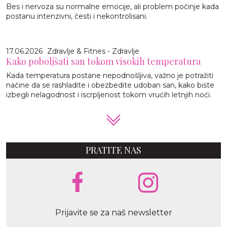
Bes i nervoza su normalne emocije, ali problem počinje kada
postanu intenzivni, česti i nekontrolisani.
17.06.2026
Zdravlje & Fitnes - Zdravlje
Kako poboljšati san tokom visokih temperatura
Kada temperatura postane nepodnošljiva, važno je potražiti
načine da se rashladite i obezbedite udoban san, kako biste
izbegli nelagodnost i iscrpljenost tokom vrućih letnjih noći.
PRATITE NAS
Prijavite se za naš newsletter