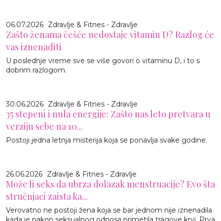
06.07.2026
Zdravlje & Fitnes - Zdravlje
Zašto ženama češće nedostaje vitamin D? Razlog će
vas iznenaditi
U poslednje vreme sve se više govori o vitaminu D, i to s
dobrim razlogom.
30.06.2026
Zdravlje & Fitnes - Zdravlje
35 stepeni i nula energije: Zašto nas leto pretvara u
verziju sebe na 10...
Postoji jedna letnja misterija koja se ponavlja svake godine.
26.06.2026
Zdravlje & Fitnes - Zdravlje
Može li seks da ubrza dolazak menstruacije? Evo šta
stručnjaci zaista ka...
Verovatno ne postoji žena koja se bar jednom nije iznenadila
kada je nakon seksualnog odnosa primetila tragove krvi. Prva