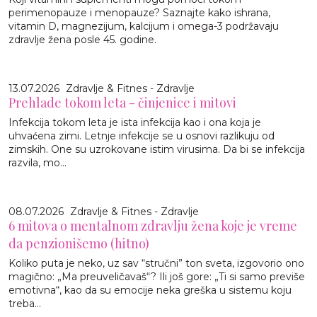
perimenopauze i menopauze? Saznajte kako ishrana,
vitamin D, magnezijum, kalcijum i omega-3 podržavaju
zdravlje žena posle 45. godine.
13.07.2026
Zdravlje & Fitnes - Zdravlje
Prehlade tokom leta - činjenice i mitovi
Infekcija tokom leta je ista infekcija kao i ona koja je
uhvaćena zimi. Letnje infekcije se u osnovi razlikuju od
zimskih. One su uzrokovane istim virusima. Da bi se infekcija
razvila, mo...
08.07.2026
Zdravlje & Fitnes - Zdravlje
6 mitova o mentalnom zdravlju žena koje je vreme
da penzionišemo (hitno)
Koliko puta je neko, uz sav “stručni” ton sveta, izgovorio ono
magično: „Ma preuveličavaš“? Ili još gore: „Ti si samo previše
emotivna“, kao da su emocije neka greška u sistemu koju
treba...