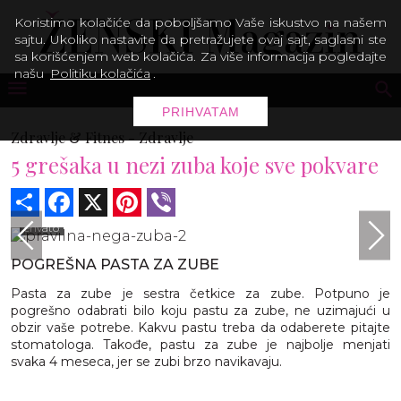
Koristimo kolačiće da poboljšamo Vaše iskustvo na našem
sajtu. Ukoliko nastavite da pretražujete ovaj sajt, saglasni ste
sa korišćenjem web kolačića. Za više informacija pogledajte
našu
Politiku kolačića
.
PRIHVATAM
Zdravlje & Fitnes -
Zdravlje
5 grešaka u nezi zuba koje sve pokvare
Share
Facebook
X
Pinterest
Viber
envato
POGREŠNA PASTA ZA ZUBE
Pasta za zube je sestra četkice za zube. Potpuno je
pogrešno odabrati bilo koju pastu za zube, ne uzimajući u
obzir vaše potrebe. Kakvu pastu treba da odaberete pitajte
stomatologa. Takođe, pastu za zube je najbolje menjati
svaka 4 meseca, jer se zubi brzo navikavaju.