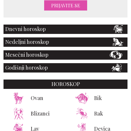
PRIJAVITE SE
Dnevni horoskop
Nedeljni horoskop
Mesečni horoskop
Godišnji horoskop
HOROSKOP
Ovan
Bik
Blizanci
Rak
Lav
Devica