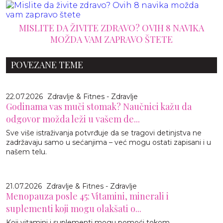
MISLITE DA ŽIVITE ZDRAVO? OVIH 8 NAVIKA
MOŽDA VAM ZAPRAVO ŠTETE
POVEZANE TEME
22.07.2026
Zdravlje & Fitnes - Zdravlje
Godinama vas muči stomak? Naučnici kažu da
odgovor možda leži u vašem de...
Sve više istraživanja potvrđuje da se tragovi detinjstva ne
zadržavaju samo u sećanjima – već mogu ostati zapisani i u
našem telu.
21.07.2026
Zdravlje & Fitnes - Zdravlje
Menopauza posle 45: Vitamini, minerali i
suplementi koji mogu olakšati o...
Koji vitamini i suplementi mogu pomoći tokom