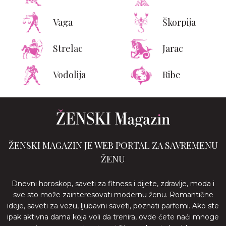
Vaga
Škorpija
Strelac
Jarac
Vodolija
Ribe
ŽENSKI MAGAZIN JE WEB PORTAL ZA SAVREMENU
ŽENU
Dnevni horoskop, saveti za fitness i dijete, zdravlje, moda i
sve sto može zainteresovati modernu ženu. Romantične
ideje, saveti za vezu, ljubavni saveti, poznati parfemi. Ako ste
ipak aktivna dama koja voli da trenira, ovde ćete naći mnoge