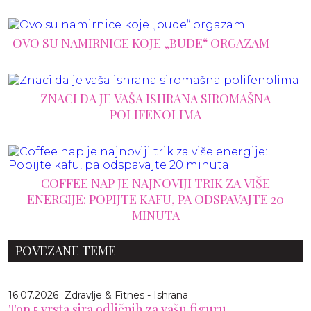
OVO SU NAMIRNICE KOJE „BUDE“ ORGAZAM
ZNACI DA JE VAŠA ISHRANA SIROMAŠNA
POLIFENOLIMA
COFFEE NAP JE NAJNOVIJI TRIK ZA VIŠE
ENERGIJE: POPIJTE KAFU, PA ODSPAVAJTE 20
MINUTA
POVEZANE TEME
16.07.2026
Zdravlje & Fitnes - Ishrana
Top 5 vrsta sira odličnih za vašu figuru