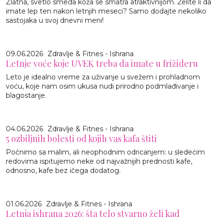
Zlatna, svetlo smeđa koža se smatra atraktivnijom. Želite li da
imate lep ten nakon letnjih meseci? Samo dodajte nekoliko
sastojaka u svoj dnevni meni!
09.06.2026
Zdravlje & Fitnes - Ishrana
Letnje voće koje UVEK treba da imate u frižideru
Leto je idealno vreme za uživanje u svežem i prohladnom
voću, koje nam osim ukusa nudi prirodno podmlađivanje i
blagostanje.
04.06.2026
Zdravlje & Fitnes - Ishrana
5 ozbiljnih bolesti od kojih vas kafa štiti
Počnimo sa malim, ali neophodnim odricanjem: u sledećim
redovima ispitujemo neke od najvažnijih prednosti kafe,
odnosno, kafe bez ičega dodatog.
01.06.2026
Zdravlje & Fitnes - Ishrana
Letnja ishrana 2026: šta telo stvarno želi kad