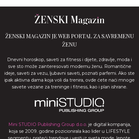
ŽENSKI MAGAZIN JE WEB PORTAL ZA SAVREMENU
ŽENU
Dnevni horoskop, saveti za fitness i dijete, zdravlje, moda i
sve sto može zainteresovati modernu ženu. Romantične
ideje, saveti za vezu, ljubavni saveti, poznati parfemi. Ako ste
ipak aktivna dama koja voli da trenira, ovde ćete naći mnoge
savete vezane za treninge i fitness, kao i plan ishrane.
Mini STUDIO Publishing Group d.o.o.
je digital kompanija,
koja se 2009. godine pozicionirala kao lider u LIFESTYLE
segmentu, prateći trendove i vesti iz sveta mode, lepote,