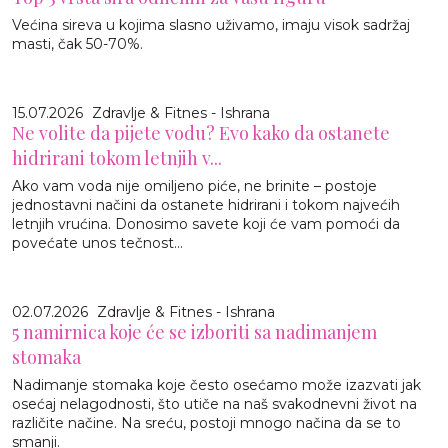
Većina sireva u kojima slasno uživamo, imaju visok sadržaj
masti, čak 50-70%.
15.07.2026
Zdravlje & Fitnes - Ishrana
Ne volite da pijete vodu? Evo kako da ostanete
hidrirani tokom letnjih v...
Ako vam voda nije omiljeno piće, ne brinite – postoje
jednostavni načini da ostanete hidrirani i tokom najvećih
letnjih vrućina. Donosimo savete koji će vam pomoći da
povećate unos tečnost...
02.07.2026
Zdravlje & Fitnes - Ishrana
5 namirnica koje će se izboriti sa nadimanjem
stomaka
Nadimanje stomaka koje često osećamo može izazvati jak
osećaj nelagodnosti, što utiče na naš svakodnevni život na
različite načine. Na sreću, postoji mnogo načina da se to
smanji.