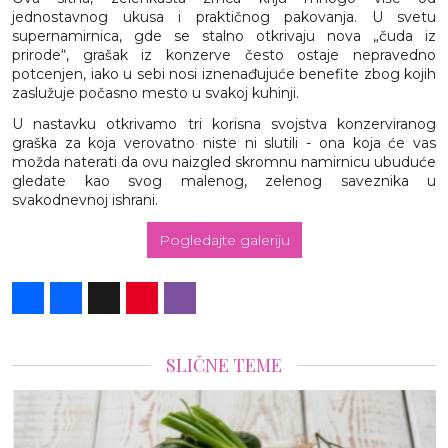
jednostavnog ukusa i praktičnog pakovanja. U svetu
supernamirnica, gde se stalno otkrivaju nova „čuda iz
prirode“, grašak iz konzerve često ostaje nepravedno
potcenjen, iako u sebi nosi iznenađujuće benefite zbog kojih
zaslužuje počasno mesto u svakoj kuhinji.
U nastavku otkrivamo tri korisna svojstva konzerviranog
graška za koja verovatno niste ni slutili - ona koja će vas
možda naterati da ovu naizgled skromnu namirnicu ubuduće
gledate kao svog malenog, zelenog saveznika u
svakodnevnoj ishrani.
Pogledajte galeriju
Share
Facebook
X
Pinterest
Viber
SLIČNE TEME