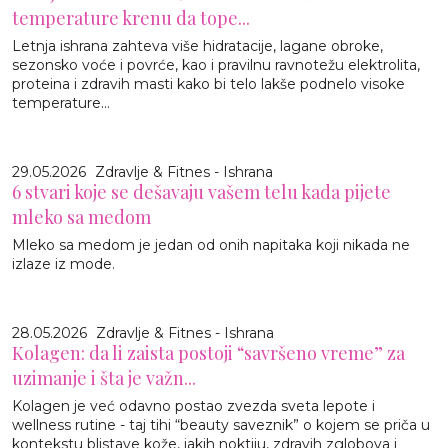
temperature krenu da tope...
Letnja ishrana zahteva više hidratacije, lagane obroke,
sezonsko voće i povrće, kao i pravilnu ravnotežu elektrolita,
proteina i zdravih masti kako bi telo lakše podnelo visoke
temperature...
29.05.2026
Zdravlje & Fitnes - Ishrana
6 stvari koje se dešavaju vašem telu kada pijete
mleko sa medom
Mleko sa medom je jedan od onih napitaka koji nikada ne
izlaze iz mode.
28.05.2026
Zdravlje & Fitnes - Ishrana
Kolagen: da li zaista postoji “savršeno vreme” za
uzimanje i šta je važn...
Kolagen je već odavno postao zvezda sveta lepote i
wellness rutine - taj tihi “beauty saveznik” o kojem se priča u
kontekstu blistave kože, jakih noktiju, zdravih zglobova i