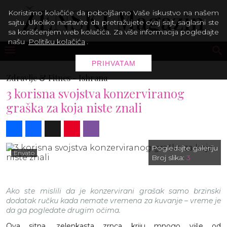
Koristimo kolačiće da poboljšamo Vaše iskustvo na našem
sajtu. Ukoliko nastavite da pretražujete ovaj sajt, saglasni ste
sa korišćenjem web kolačića. Za više informacija pogledajte
našu
Politiku kolačića
.
PRIHVATAM
Zdravlje & Fitnes -
Ishrana
3 korisna svojstva konzerviranog
graška za koja niste znali
Share
Facebook
X
Pinterest
Viber
Pogledajte galeriju
Envato
Broj slika:
3
Ako ste mislili da je konzervirani grašak samo brzinski
dodatak ručku kada nemate vremena za kuvanje – vreme je
da ga pogledate drugim očima.
Ova sitna, zelenkasta zrnca kriju mnogo više od