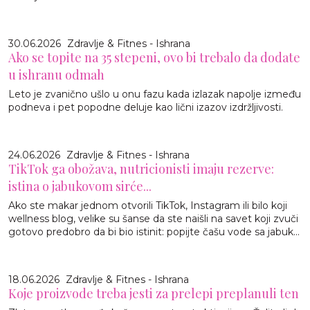
30.06.2026
Zdravlje & Fitnes - Ishrana
Ako se topite na 35 stepeni, ovo bi trebalo da dodate
u ishranu odmah
Leto je zvanično ušlo u onu fazu kada izlazak napolje između
podneva i pet popodne deluje kao lični izazov izdržljivosti.
24.06.2026
Zdravlje & Fitnes - Ishrana
TikTok ga obožava, nutricionisti imaju rezerve:
istina o jabukovom sirće...
Ako ste makar jednom otvorili TikTok, Instagram ili bilo koji
wellness blog, velike su šanse da ste naišli na savet koji zvuči
gotovo predobro da bi bio istinit: popijte čašu vode sa jabuk...
18.06.2026
Zdravlje & Fitnes - Ishrana
Koje proizvode treba jesti za prelepi preplanuli ten