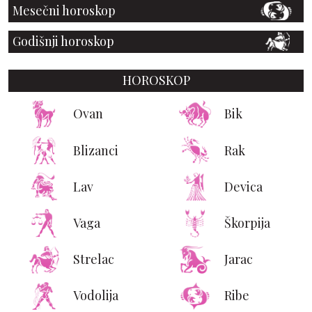
Mesečni horoskop
Godišnji horoskop
HOROSKOP
Ovan
Bik
Blizanci
Rak
Lav
Devica
Vaga
Škorpija
Strelac
Jarac
Vodolija
Ribe