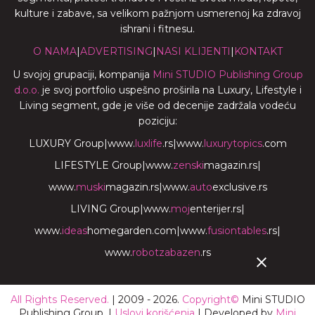
kulture i zabave, sa velikom pažnjom usmerenoj ka zdravoj
ishrani i fitnesu.
O NAMA
|
ADVERTISING
|
NASI KLIJENTI
|
KONTAKT
U svojoj grupaciji, kompanija
Mini STUDIO Publishing Group
d.o.o.
je svoj portfolio uspešno proširila na Luxury, Lifestyle i
Living segment, gde je više od decenije zadržala vodeću
poziciju:
LUXURY Group
|
www.
luxlife
.rs
|
www.
luxurytopics
.com
LIFESTYLE Group
|
www.
zenski
magazin.rs
|
www.
muski
magazin.rs
|
www.
auto
exclusive.rs
LIVING Group
|
www.
moj
enterijer.rs
|
www.
ideas
homegarden.com
|
www.
fusiontables
.rs
|
www.
robotzabazen
.rs
All Rights Reserved.
| 2009 - 2026.
Copyright©
Mini STUDIO
Publishing Group. |
Uslovi korišćenja
| Developed by
Mini