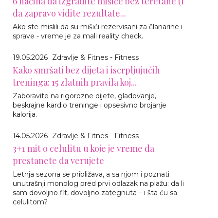
6 načina da izgradite mišiće bez teretane (i
da zapravo vidite rezultate...
Ako ste mislili da su mišići rezervisani za članarine i
sprave - vreme je za mali reality check.
19.05.2026
Zdravlje & Fitnes - Fitness
Kako smršati bez dijeta i iscrpljujućih
treninga: 15 zlatnih pravila koj...
Zaboravite na rigorozne dijete, gladovanje,
beskrajne kardio treninge i opsesivno brojanje
kalorija.
14.05.2026
Zdravlje & Fitnes - Fitness
3+1 mit o celulitu u koje je vreme da
prestanete da verujete
Letnja sezona se približava, a sa njom i poznati
unutrašnji monolog pred prvi odlazak na plažu: da li
sam dovoljno fit, dovoljno zategnuta – i šta ću sa
celulitom?