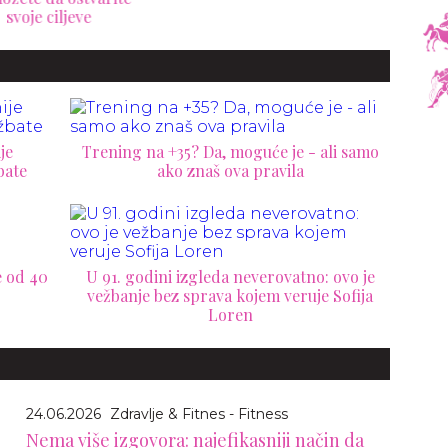
je
Trening na +35? Da, moguće je - ali samo
bate
ako znaš ova pravila
e od 40
U 91. godini izgleda neverovatno: ovo je
vežbanje bez sprava kojem veruje Sofija
Loren
24.06.2026
Zdravlje & Fitnes - Fitness
Nema više izgovora: najefikasniji način da