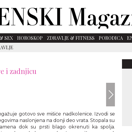
& SEX
HOROSKOP
ZDRAVLJE & FITNESS
PORODICA
E
AVLJE
e i zadnjicu
ngažuje gotovo sve mišiće nadkolenice. Izvodi se
tegovima naslonjena na donji deo vrata. Stopala su
amena dok su prsti blago okrenuti ka spolja.