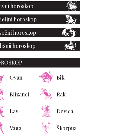
vni horoskop
eljni horoskop
ečni horoskop
išnji horoskop
OROSKOP
Ovan
Bik
Blizanci
Rak
Lav
Devica
Vaga
Škorpija
 5 pića koja treba da
ijete posle treninga