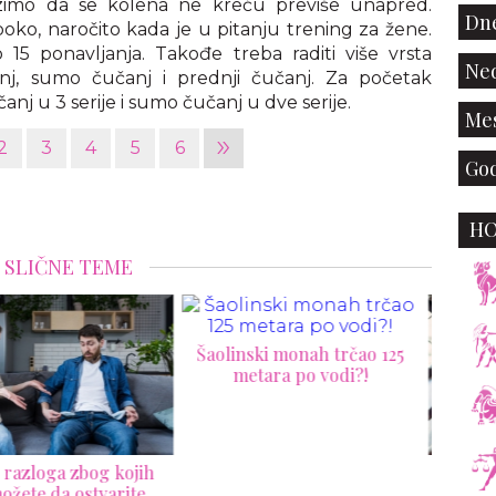
zimo da se kolena ne kreću previše unapred.
Dne
ko, naročito kada je u pitanju trening za žene.
 15 ponavljanja. Takođe treba raditi više vrsta
Ned
nj, sumo čučanj i prednji čučanj. Za početak
j u 3 serije i sumo čučanj u dve serije.
Mes
»
2
3
4
5
6
God
H
SLIČNE TEME
linski monah trčao 125
metara po vodi?!
"Reunion Sex“: cela istina o
Top
seksu nakon svađe
p