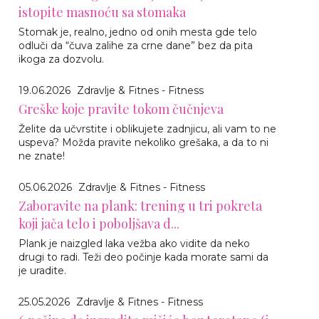
istopite masnoću sa stomaka
Stomak je, realno, jedno od onih mesta gde telo
odluči da “čuva zalihe za crne dane” bez da pita
ikoga za dozvolu.
19.06.2026
Zdravlje & Fitnes - Fitness
Greške koje pravite tokom čučnjeva
Želite da učvrstite i oblikujete zadnjicu, ali vam to ne
uspeva? Možda pravite nekoliko grešaka, a da to ni
ne znate!
05.06.2026
Zdravlje & Fitnes - Fitness
Zaboravite na plank: trening u tri pokreta
koji jača telo i poboljšava d...
Plank je naizgled laka vežba ako vidite da neko
drugi to radi. Teži deo počinje kada morate sami da
je uradite.
25.05.2026
Zdravlje & Fitnes - Fitness