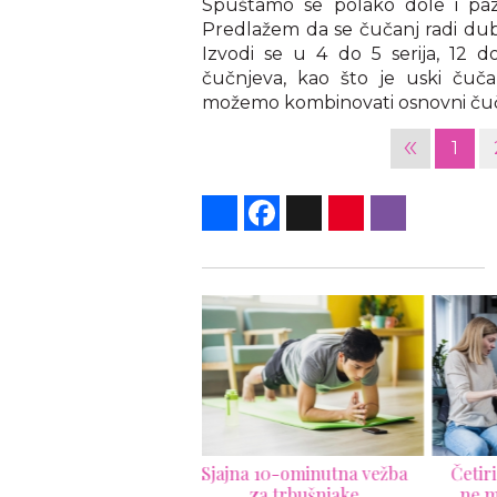
Spuštamo se polako dole i pa
Predlažem da se čučanj radi dubo
Izvodi se u 4 do 5 serija, 12 do
čučnjeva, kao što je uski čuča
možemo kombinovati osnovni čučan
«
1
Share
Facebook
X
Pinterest
Viber
Šao
jna 10-ominutna vežba
Četiri razloga zbog kojih
za trbušnjake
ne možete da ostvarite