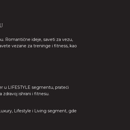
U
nu. Romantične ideje, saveti za vezu,
avete vezane za treninge i fitness, kao
lider u LIFESTYLE segmentu, prateći
dravoj ishrani i fitnesu.
 Luxury, Lifestyle i Living segment, gde