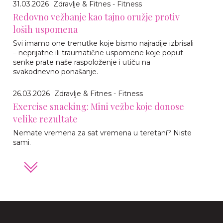
31.03.2026
Zdravlje & Fitnes - Fitness
Redovno vežbanje kao tajno oružje protiv
loših uspomena
Svi imamo one trenutke koje bismo najradije izbrisali
– neprijatne ili traumatične uspomene koje poput
senke prate naše raspoloženje i utiču na
svakodnevno ponašanje.
26.03.2026
Zdravlje & Fitnes - Fitness
Exercise snacking: Mini vežbe koje donose
velike rezultate
Nemate vremena za sat vremena u teretani? Niste
sami.