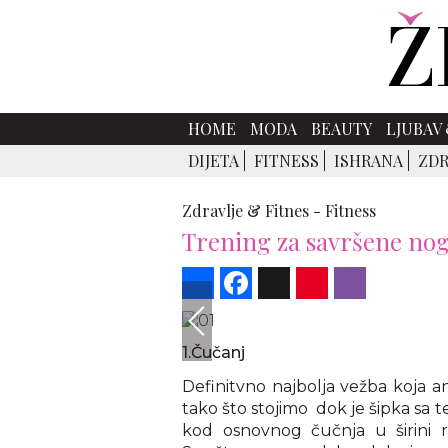
HOME
MODA
BEAUTY
LJUBAV 
DIJETA
FITNESS
ISHRANA
ZDR
Zdravlje & Fitnes -
Fitness
Trening za savršene nog
Share
Facebook
X
Pinterest
Viber
1.Čučanj
Definitvno najbolja vežba koja a
tako što stojimo dok je šipka sa 
kod osnovnog čučnja u širini r