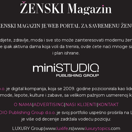
ŽENSKI MAGAZIN JE WEB PORTAL ZA SAVREMENU ŽEN
 dijete, zdravlje, moda i sve sto može zainteresovati modernu že
ste ipak aktivna dama koja voli da trenira, ovde ćete naći mnoge s
i plan ishrane.
.o.
je digital kompanija, koja se 2009. godine pozicionirala kao 
a mode, lepote, kulture i zabave, sa velikom pažnjom usmerenoj ka z
O NAMA
|
ADVERTISING
|
NASI KLIJENTI
|
KONTAKT
DIO Publishing Group d.o.o.
je svoj portfolio uspešno proširila na
je više od decenije zadržala vodeću poziciju:
LUXURY Group
|
www.
luxlife
.rs
|
www.
luxurytopics
.com