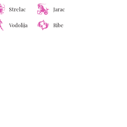
Strelac
Jarac
Vodolija
Ribe