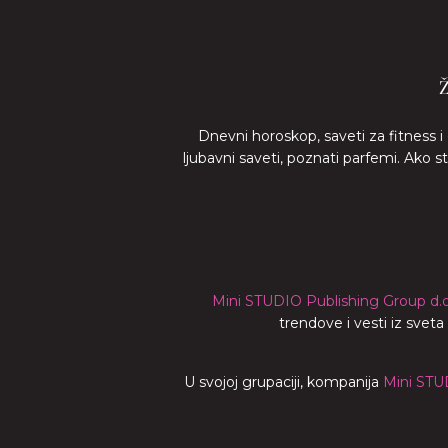
Dnevni horoskop, saveti za fitness i
ljubavni saveti, poznati parfemi. Ako 
Mini STUDIO Publishing Group d.o
trendove i vesti iz svet
U svojoj grupaciji, kompanija
Mini STU