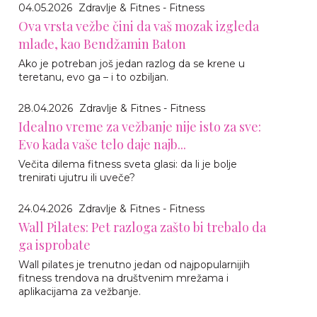
04.05.2026
Zdravlje & Fitnes - Fitness
Ova vrsta vežbe čini da vaš mozak izgleda
mlađe, kao Bendžamin Baton
Ako je potreban još jedan razlog da se krene u
teretanu, evo ga – i to ozbiljan.
28.04.2026
Zdravlje & Fitnes - Fitness
Idealno vreme za vežbanje nije isto za sve:
Evo kada vaše telo daje najb...
Večita dilema fitness sveta glasi: da li je bolje
trenirati ujutru ili uveče?
24.04.2026
Zdravlje & Fitnes - Fitness
Wall Pilates: Pet razloga zašto bi trebalo da
ga isprobate
Wall pilates je trenutno jedan od najpopularnijih
fitness trendova na društvenim mrežama i
aplikacijama za vežbanje.