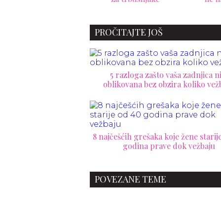
svoje ciljeve
PROČITAJTE JOŠ
5 razloga zašto vaša zadnjica ni
oblikovana bez obzira koliko vež
8 najčešćih grešaka koje žene starij
godina prave dok vežbaju
POVEZANE TEME