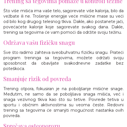
Trening sa tegovima pomaže u kontroli težine
Što više mišića ima vaše telo, sagorevate više kalorija, bilo da
vežbate ili ne. Trošenje energije veće mišićne mase su veći
od bilo kog drugog telesnog tkiva. Dakle, ako postanete jači,
povećaćete kalorije koje sagorevate svakog dana. Dakle,
trening sa tegovima će vam pomoći da održite svoju težinu.
Održava vašu fizičku snagu
Sve što radimo zahteva sveobuhvatnu fizičku snagu. Prateći
program treninga sa tegovima, možete održati svoju
sposobnost da obavljate svakodnevne zadatke bez
poteškoća.
Smanjuje rizik od povreda
Trening otpora, fokusiran je na poboljšanje mišićne snage.
Međutim, ne samo da se poboljšava snaga mišića, već i
snaga vezivnog tkiva kao što su tetive. Povrede tetiva u
sportu i običnim aktivnostima su veoma česte. Redovni
trening sa tegovima će smanjiti mogućnost nastanka ovih
povreda.
Sprečava osteoporozu