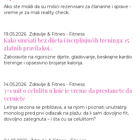
Ako ste mislili da su mišići rezervisani za članarine i sprave -
vreme je za mali reality check.
19.05.2026
Zdravlje & Fitnes - Fitness
Kako smršati bez dijeta i iscrpljujućih treninga: 15
zlatnih pravila koj...
Zaboravite na rigorozne dijete, gladovanje, beskrajne kardio
treninge i opsesivno brojanje kalorija.
14.05.2026
Zdravlje & Fitnes - Fitness
3+1 mit o celulitu u koje je vreme da prestanete da
verujete
Letnja sezona se približava, a sa njom i poznati unutrašnji
monolog pred prvi odlazak na plažu: da li sam dovoljno fit,
dovoljno zategnuta – i šta ću sa celulitom?