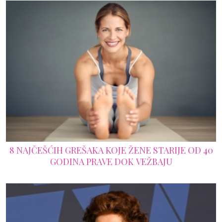
8 NAJČEŠĆIH GREŠAKA KOJE ŽENE STARIJE OD 40
GODINA PRAVE DOK VEŽBAJU