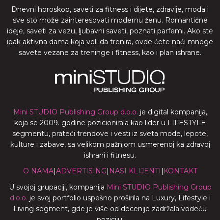
Dnevni horoskop, saveti za fitness i dijete, zdravlje, moda i
sve sto može zainteresovati modernu ženu. Romantične
ideje, saveti za vezu, ljubavni saveti, poznati parfemi. Ako ste
ipak aktivna dama koja voli da trenira, ovde ćete naći mnoge
savete vezane za treninge i fitness, kao i plan ishrane.
Mini STUDIO Publishing Group d.o.o.
je digital kompanija,
koja se 2009. godine pozicionirala kao lider u LIFESTYLE
segmentu, prateći trendove i vesti iz sveta mode, lepote,
kulture i zabave, sa velikom pažnjom usmerenoj ka zdravoj
ishrani i fitnesu.
O NAMA
|
ADVERTISING
|
NASI KLIJENTI
|
KONTAKT
U svojoj grupaciji, kompanija
Mini STUDIO Publishing Group
d.o.o.
je svoj portfolio uspešno proširila na Luxury, Lifestyle i
Living segment, gde je više od decenije zadržala vodeću
poziciju: