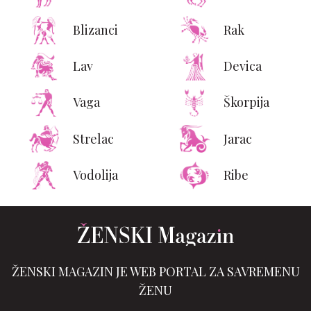
Blizanci
Rak
Lav
Devica
Vaga
Škorpija
Strelac
Jarac
Vodolija
Ribe
ŽENSKI MAGAZIN JE WEB PORTAL ZA SAVREMENU
ŽENU