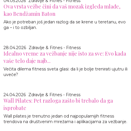
04.05.2026
Zdravlje & Fitnes - Fitness
Ova vrsta vežbe čini da vaš mozak izgleda mlađe,
kao Bendžamin Baton
Ako je potreban još jedan razlog da se krene u teretanu, evo
ga – i to ozbiljan.
28.04.2026
Zdravlje & Fitnes - Fitness
Idealno vreme za vežbanje nije isto za sve: Evo kada
vaše telo daje najb...
Večita dilema fitness sveta glasi: da li je bolje trenirati ujutru ili
uveče?
24.04.2026
Zdravlje & Fitnes - Fitness
Wall Pilates: Pet razloga zašto bi trebalo da ga
isprobate
Wall pilates je trenutno jedan od najpopularnijih fitness
trendova na društvenim mrežama i aplikacijama za vežbanje.