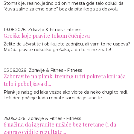
Stomak je, realno, jedno od onih mesta gde telo odluči da
“čuva zalihe za crne dane” bez da pita ikoga za dozvolu.
19.06.2026
Zdravlje & Fitnes - Fitness
Greške koje pravite tokom čučnjeva
Želite da učvrstite i oblikujete zadnjicu, ali vam to ne uspeva?
Možda pravite nekoliko grešaka, a da to ni ne znate!
05.06.2026
Zdravlje & Fitnes - Fitness
Zaboravite na plank: trening u tri pokreta koji jača
telo i poboljšava d...
Plank je naizgled laka vežba ako vidite da neko drugi to radi.
Teži deo počinje kada morate sami da je uradite.
25.05.2026
Zdravlje & Fitnes - Fitness
6 načina da izgradite mišiće bez teretane (i da
zapravo vidite rezultate...