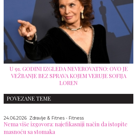
U 91. GODINI IZGLEDA NEVEROVATNO: OVO JE
VEŽBANJE BEZ SPRAVA KOJEM VERUJE SOFIJA
LOREN
POVEZANE TEME
24.06.2026
Zdravlje & Fitnes - Fitness
Nema više izgovora: najefikasniji način da istopite
masnoću sa stomaka