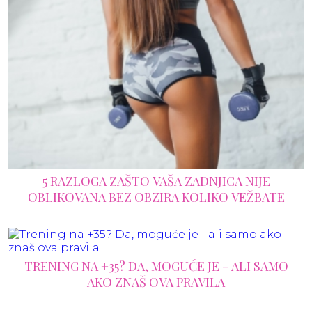
5 RAZLOGA ZAŠTO VAŠA ZADNJICA NIJE
OBLIKOVANA BEZ OBZIRA KOLIKO VEŽBATE
TRENING NA +35? DA, MOGUĆE JE - ALI SAMO
AKO ZNAŠ OVA PRAVILA