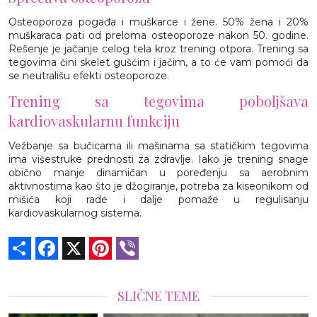
Osteoporoza pogađa i muškarce i žene. 50% žena i 20%
muškaraca pati od preloma osteoporoze nakon 50. godine.
Rešenje je jačanje celog tela kroz trening otpora. Trening sa
tegovima čini skelet gušćim i jačim, a to će vam pomoći da
se neutrališu efekti osteoporoze.
Trening sa tegovima poboljšava
kardiovaskularnu funkciju
Vežbanje sa bučicama ili mašinama sa statičkim tegovima
ima višestruke prednosti za zdravlje. Iako je trening snage
obično manje dinamičan u poređenju sa aerobnim
aktivnostima kao što je džogiranje, potreba za kiseonikom od
mišića koji rade i dalje pomaže u regulisanju
kardiovaskularnog sistema.
Share
Facebook
X
Pinterest
Viber
SLIČNE TEME