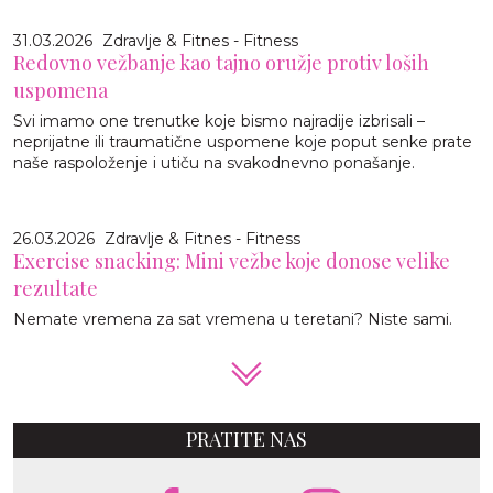
31.03.2026
Zdravlje & Fitnes - Fitness
Redovno vežbanje kao tajno oružje protiv loših
uspomena
Svi imamo one trenutke koje bismo najradije izbrisali –
neprijatne ili traumatične uspomene koje poput senke prate
naše raspoloženje i utiču na svakodnevno ponašanje.
26.03.2026
Zdravlje & Fitnes - Fitness
Exercise snacking: Mini vežbe koje donose velike
rezultate
Nemate vremena za sat vremena u teretani? Niste sami.
PRATITE NAS