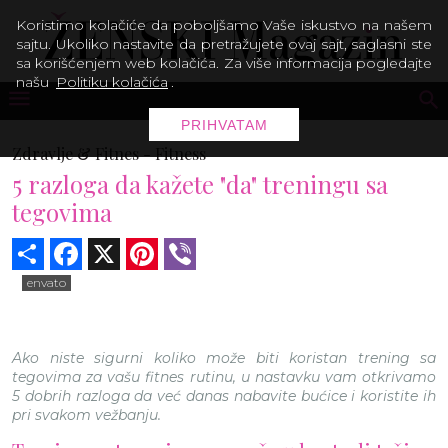
Koristimo kolačiće da poboljšamo Vaše iskustvo na našem
sajtu. Ukoliko nastavite da pretražujete ovaj sajt, saglasni ste
sa korišćenjem web kolačića. Za više informacija pogledajte
našu
Politiku kolačića
.
PRIHVATAM
Zdravlje & Fitnes -
Fitness
5 razloga da kažete "da" treningu sa
tegovima
Share
Facebook
X
Pinterest
Viber
envato
Ako niste sigurni koliko može biti koristan trening sa
tegovima za vašu fitnes rutinu, u nastavku vam otkrivamo
5 dobrih razloga da već danas nabavite bućice i koristite ih
pri svakom vežbanju.