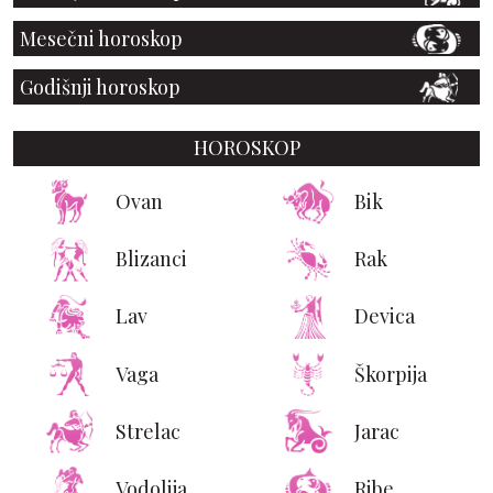
Mesečni horoskop
Godišnji horoskop
HOROSKOP
Ovan
Bik
Blizanci
Rak
Lav
Devica
Vaga
Škorpija
Strelac
Jarac
Vodolija
Ribe