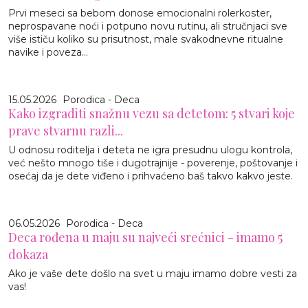
Prvi meseci sa bebom donose emocionalni rolerkoster,
neprospavane noći i potpuno novu rutinu, ali stručnjaci sve
više ističu koliko su prisutnost, male svakodnevne ritualne
navike i poveza...
15.05.2026
Porodica - Deca
Kako izgraditi snažnu vezu sa detetom: 5 stvari koje
prave stvarnu razli...
U odnosu roditelja i deteta ne igra presudnu ulogu kontrola,
već nešto mnogo tiše i dugotrajnije - poverenje, poštovanje i
osećaj da je dete viđeno i prihvaćeno baš takvo kakvo jeste.
06.05.2026
Porodica - Deca
Deca rođena u maju su najveći srećnici - imamo 5
dokaza
Ako je vaše dete došlo na svet u maju imamo dobre vesti za
vas!