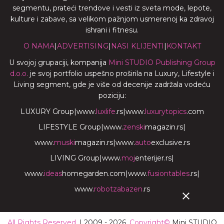
segmentu, prateći trendove i vesti iz sveta mode, lepote,
kulture i zabave, sa velikom pažnjom usmerenoj ka zdravoj
ishrani i fitnesu.
O NAMA
|
ADVERTISING
|
NASI KLIJENTI
|
KONTAKT
U svojoj grupaciji, kompanija
Mini STUDIO Publishing Group
d.o.o.
je svoj portfolio uspešno proširila na Luxury, Lifestyle i
Living segment, gde je više od decenije zadržala vodeću
poziciju:
LUXURY Group
|
www.
luxlife
.rs
|
www.
luxurytopics
.com
LIFESTYLE Group
|
www.
zenski
magazin.rs
|
www.
muski
magazin.rs
|
www.
auto
exclusive.rs
LIVING Group
|
www.
moj
enterijer.rs
|
www.
ideas
homegarden.com
|
www.
fusiontables
.rs
|
www.
robotzabazen
.rs
All Rights Reserved.
| 2009 - 2026.
Copyright©
Mini STUDIO