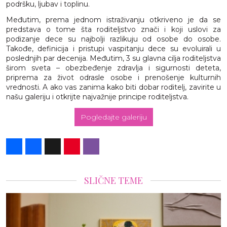
podršku, ljubav i toplinu.
Međutim, prema jednom istraživanju otkriveno je da se
predstava o tome šta roditeljstvo znači i koji uslovi za
podizanje dece su najbolji razlikuju od osobe do osobe.
Takođe, definicija i pristupi vaspitanju dece su evoluirali u
poslednjih par decenija. Međutim, 3 su glavna cilja roditeljstva
širom sveta – obezbeđenje zdravlja i sigurnosti deteta,
priprema za život odrasle osobe i prenošenje kulturnih
vrednosti. A ako vas zanima kako biti dobar roditelj, zavirite u
našu galeriju i otkrijte najvažnije principe roditeljstva.
Pogledajte galeriju
Share
Facebook
X
Pinterest
Viber
SLIČNE TEME