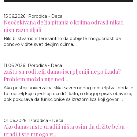
15.06.2026
Porodica - Deca
Neočekivana dečja pitanja o kojima odrasli nikad
nisu razmišljali
Bilo bi stvarno interesantno da dobijete mogućnosti da
ponovo vidite svet dečjim očima.
11.06.2026
Porodica - Deca
Zašto su roditelji danas iscrpljeniji nego ikada?
Problem možda nije ned...
Ako postoji univerzalna slika savremenog roditeljstva, onda je
to roditelj koji u jednoj ruci drži kafu, u drugoj spisak obaveza,
dok pokušava da funkcioniše sa izrazom lica koji govori: „...
01.06.2026
Porodica - Deca
Ako danas niste uradili ništa osim da držite bebu -
uradili ste mnogo vi...