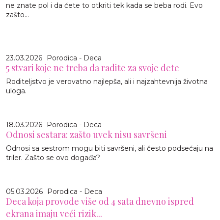
ne znate pol i da ćete to otkriti tek kada se beba rodi. Evo
zašto...
23.03.2026
Porodica - Deca
5 stvari koje ne treba da radite za svoje dete
Roditeljstvo je verovatno najlepša, ali i najzahtevnija životna
uloga.
18.03.2026
Porodica - Deca
Odnosi sestara: zašto uvek nisu savršeni
Odnosi sa sestrom mogu biti savršeni, ali često podsećaju na
triler. Zašto se ovo događa?
05.03.2026
Porodica - Deca
Deca koja provode više od 4 sata dnevno ispred
ekrana imaju veći rizik...