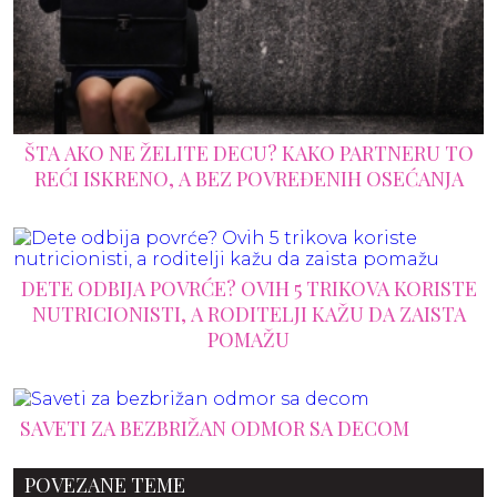
ŠTA AKO NE ŽELITE DECU? KAKO PARTNERU TO
REĆI ISKRENO, A BEZ POVREĐENIH OSEĆANJA
DETE ODBIJA POVRĆE? OVIH 5 TRIKOVA KORISTE
NUTRICIONISTI, A RODITELJI KAŽU DA ZAISTA
POMAŽU
SAVETI ZA BEZBRIŽAN ODMOR SA DECOM
POVEZANE TEME