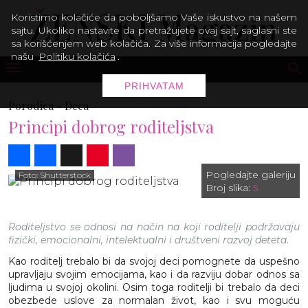
Koristimo kolačiće da poboljšamo Vaše iskustvo na našem
sajtu. Ukoliko nastavite da pretražujete ovaj sajt, saglasni ste
sa korišćenjem web kolačića. Za više informacija pogledajte
našu
Politiku kolačića
.
PRIHVATAM
Porodica -
Deca
Principi dobrog roditeljstva
Share
Facebook
X
Pinterest
Viber
Pogledajte galeriju
Foto: Shutterstock
Broj slika:
5
Roditeljstvo se odnosi na način na koji roditelji podržavaju
fizički, emocionalni, intelektualni i društveni razvoj deteta.
Kao roditelj trebalo bi da svojoj deci pomognete da uspešno
upravljaju svojim emocijama, kao i da razviju dobar odnos sa
ljudima u svojoj okolini. Osim toga roditelji bi trebalo da deci
obezbede uslove za normalan život, kao i svu moguću