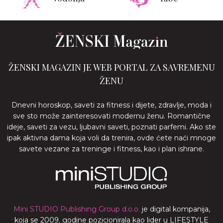
ŽENSKI MAGAZIN JE WEB PORTAL ZA SAVREMENU
ŽENU
Dnevni horoskop, saveti za fitness i dijete, zdravlje, moda i
sve sto može zainteresovati modernu ženu. Romantične
ideje, saveti za vezu, ljubavni saveti, poznati parfemi. Ako ste
ipak aktivna dama koja voli da trenira, ovde ćete naći mnoge
savete vezane za treninge i fitness, kao i plan ishrane.
Mini STUDIO Publishing Group d.o.o.
je digital kompanija,
koja se 2009. godine pozicionirala kao lider u LIFESTYLE