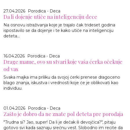
27.04.2026
Porodica - Deca
Da li dojenje utiče na inteligenciju dece
Na osnovu istraživanja koje je trajalo čak trideset godina
ispostavilo se da dojenje i te kako utiče na inteligenciju
deteta...
16.04.2026
Porodica - Deca
Drage mame, ovo su stvari koje vaša ćerka očekuje
od vas
Svaka majka ima priliku da svojoj ćerki prenese dragoceno
blago znanja, iskustva i vrednosti koje će je oblikovati kao
individuu.
01.04.2026
Porodica - Deca
Zašto je dobro da ne znate pol deteta pre porođaja
"Trudna si? Jao, super! Da li je dečak ili devojčica?", pitaju
gotovo svi kada saznaju srećnu vest. Slobodno im recite da