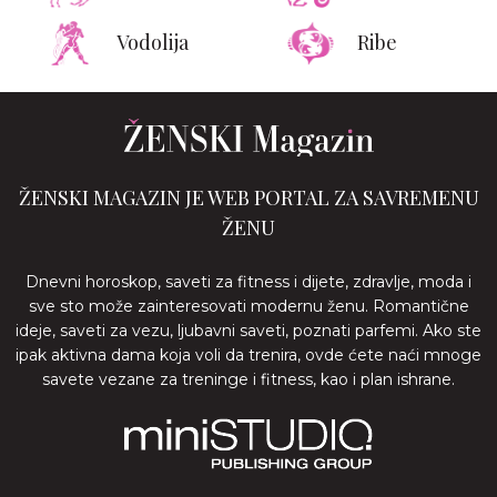
Vodolija
Ribe
ŽENSKI MAGAZIN JE WEB PORTAL ZA SAVREMENU
ŽENU
Dnevni horoskop, saveti za fitness i dijete, zdravlje, moda i
sve sto može zainteresovati modernu ženu. Romantične
ideje, saveti za vezu, ljubavni saveti, poznati parfemi. Ako ste
ipak aktivna dama koja voli da trenira, ovde ćete naći mnoge
savete vezane za treninge i fitness, kao i plan ishrane.