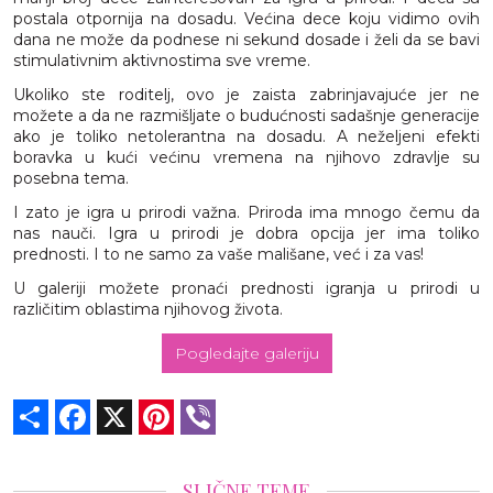
postala otpornija na dosadu. Većina dece koju vidimo ovih
dana ne može da podnese ni sekund dosade i želi da se bavi
stimulativnim aktivnostima sve vreme.
Ukoliko ste roditelj, ovo je zaista zabrinjavajuće jer ne
možete a da ne razmišljate o budućnosti sadašnje generacije
ako je toliko netolerantna na dosadu. A neželjeni efekti
boravka u kući većinu vremena na njihovo zdravlje su
posebna tema.
I zato je igra u prirodi važna. Priroda ima mnogo čemu da
nas nauči. Igra u prirodi je dobra opcija jer ima toliko
prednosti. I to ne samo za vaše mališane, već i za vas!
U galeriji možete pronaći prednosti igranja u prirodi u
različitim oblastima njihovog života.
Pogledajte galeriju
Share
Facebook
X
Pinterest
Viber
SLIČNE TEME