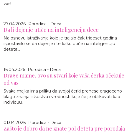
vas!
27.04.2026
Porodica - Deca
Da li dojenje utiče na inteligenciju dece
Na osnovu istraživanja koje je trajalo čak trideset godina
ispostavilo se da dojenje i te kako utiče na inteligenciju
deteta...
16.04.2026
Porodica - Deca
Drage mame, ovo su stvari koje vaša ćerka očekuje
od vas
Svaka majka ima priliku da svojoj ćerki prenese dragoceno
blago znanja, iskustva i vrednosti koje će je oblikovati kao
individuu.
01.04.2026
Porodica - Deca
Zašto je dobro da ne znate pol deteta pre porođaja