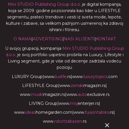
Mini STUDIO Publishing Group d.o.o.
je digital kompanija,
koja se 2009. godine pozicionirala kao lider u LIFESTYLE
segmentu, prateći trendove i vesti iz sveta mode, lepote,
kulture i zabave, sa velikom pažnjom usmerenoj ka zdravoj
ishrani i fitnesu.
O NAMA
|
ADVERTISING
|
NASI KLIJENTI
|
KONTAKT
U svojoj grupaciji, kompanija
Mini STUDIO Publishing Group
d.o.o.
je svoj portfolio uspešno proširila na Luxury, Lifestyle i
Living segment, gde je više od decenije zadržala vodeću
poziciju:
LUXURY Group
|
www.
luxlife
.rs
|
www.
luxurytopics
.com
LIFESTYLE Group
|
www.
zenski
magazin.rs
|
www.
muski
magazin.rs
|
www.
auto
exclusive.rs
LIVING Group
|
www.
moj
enterijer.rs
|
www.
ideas
homegarden.com
|
www.
fusiontables
.rs
|
www.
robotzabazen
.rs