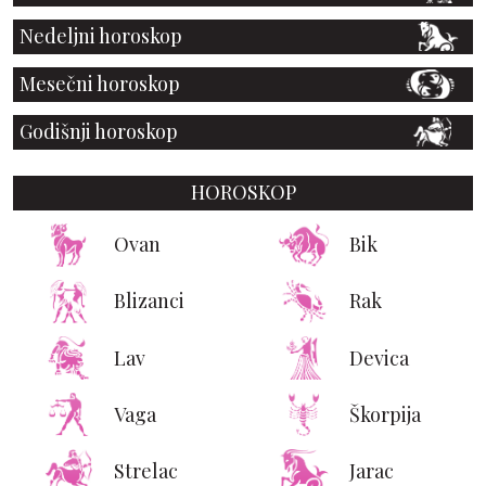
Nedeljni horoskop
Mesečni horoskop
Godišnji horoskop
HOROSKOP
Ovan
Bik
Blizanci
Rak
Lav
Devica
Vaga
Škorpija
Strelac
Jarac