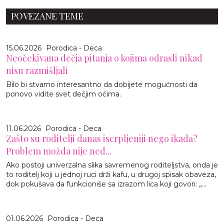
POVEZANE TEME
15.06.2026
Porodica - Deca
Neočekivana dečja pitanja o kojima odrasli nikad
nisu razmišljali
Bilo bi stvarno interesantno da dobijete mogućnosti da
ponovo vidite svet dečjim očima.
11.06.2026
Porodica - Deca
Zašto su roditelji danas iscrpljeniji nego ikada?
Problem možda nije ned...
Ako postoji univerzalna slika savremenog roditeljstva, onda je
to roditelj koji u jednoj ruci drži kafu, u drugoj spisak obaveza,
dok pokušava da funkcioniše sa izrazom lica koji govori: „...
01.06.2026
Porodica - Deca