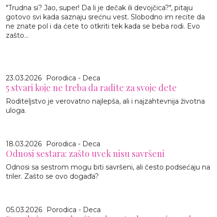
"Trudna si? Jao, super! Da li je dečak ili devojčica?", pitaju
gotovo svi kada saznaju srećnu vest. Slobodno im recite da
ne znate pol i da ćete to otkriti tek kada se beba rodi. Evo
zašto...
23.03.2026
Porodica - Deca
5 stvari koje ne treba da radite za svoje dete
Roditeljstvo je verovatno najlepša, ali i najzahtevnija životna
uloga.
18.03.2026
Porodica - Deca
Odnosi sestara: zašto uvek nisu savršeni
Odnosi sa sestrom mogu biti savršeni, ali često podsećaju na
triler. Zašto se ovo događa?
05.03.2026
Porodica - Deca