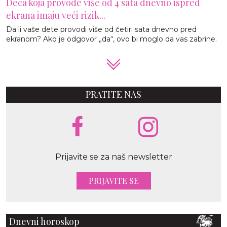
Deca koja provode više od 4 sata dnevno ispred
ekrana imaju veći rizik...
Da li vaše dete provodi više od četiri sata dnevno pred
ekranom? Ako je odgovor „da“, ovo bi moglo da vas zabrine.
PRATITE NAS
Prijavite se za naš newsletter
PRIJAVITE SE
Dnevni horoskop