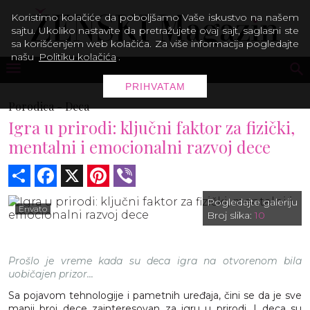
Koristimo kolačiće da poboljšamo Vaše iskustvo na našem
sajtu. Ukoliko nastavite da pretražujete ovaj sajt, saglasni ste
sa korišćenjem web kolačića. Za više informacija pogledajte
našu
Politiku kolačića
.
PRIHVATAM
Porodica -
Deca
Igra u prirodi: ključni faktor za fizički,
mentalni i emocionalni razvoj dece
Share
Facebook
X
Pinterest
Viber
Pogledajte galeriju
Envato
Broj slika:
10
Prošlo je vreme kada su deca igra na otvorenom bila
uobičajen prizor...
Sa pojavom tehnologije i pametnih uređaja, čini se da je sve
manji broj dece zainteresovan za igru u prirodi. I deca su