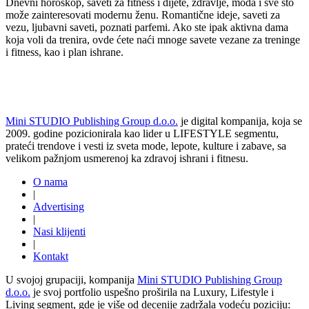
Dnevni horoskop, saveti za fitness i dijete, zdravlje, moda i sve sto
može zainteresovati modernu ženu. Romantične ideje, saveti za
vezu, ljubavni saveti, poznati parfemi. Ako ste ipak aktivna dama
koja voli da trenira, ovde ćete naći mnoge savete vezane za treninge
i fitness, kao i plan ishrane.
Mini STUDIO Publishing Group d.o.o.
je digital kompanija, koja se
2009. godine pozicionirala kao lider u LIFESTYLE segmentu,
prateći trendove i vesti iz sveta mode, lepote, kulture i zabave, sa
velikom pažnjom usmerenoj ka zdravoj ishrani i fitnesu.
O nama
|
Advertising
|
Nasi klijenti
|
Kontakt
U svojoj grupaciji, kompanija
Mini STUDIO Publishing Group
d.o.o.
je svoj portfolio uspešno proširila na Luxury, Lifestyle i
Living segment, gde je više od decenije zadržala vodeću poziciju: