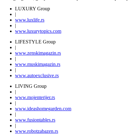
LUXURY Group
|
www.
luxlife
.rs
|
www.
luxurytopics
.com
LIFESTYLE Group
|
www.
zenski
magazin.rs
|
www.
muski
magazin.rs
|
www.
auto
exclusive.rs
LIVING Group
|
www.
moj
enterijer.rs
|
www.
ideas
homegarden.com
|
www.
fusiontables
.rs
|
www.
robotzabazen
.rs