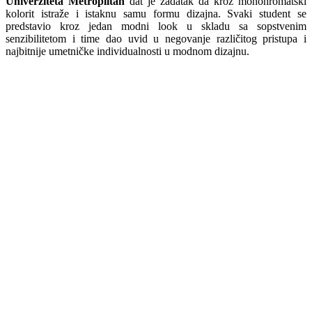
Univerziteta Metroplitan
dat je zadatak da kroz monohromatski
kolorit istraže i istaknu samu formu dizajna. Svaki student se
predstavio kroz jedan modni look u skladu sa sopstvenim
senzibilitetom i time dao uvid u negovanje različitog pristupa i
najbitnije umetničke individualnosti u modnom dizajnu.