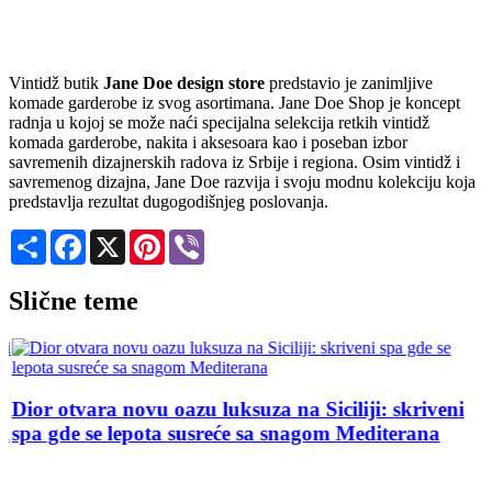
Vintidž butik
Jane Doe design store
predstavio je zanimljive
komade garderobe iz svog asortimana. Jane Doe Shop je koncept
radnja u kojoj se može naći specijalna selekcija retkih vintidž
komada garderobe, nakita i aksesoara kao i poseban izbor
savremenih dizajnerskih radova iz Srbije i regiona. Osim vintidž i
savremenog dizajna, Jane Doe razvija i svoju modnu kolekciju koja
predstavlja rezultat dugogodišnjeg poslovanja.
Share
Facebook
X
Pinterest
Viber
Slične teme
Dior otvara novu oazu luksuza na Siciliji: skriveni
D
i
spa gde se lepota susreće sa snagom Mediterana