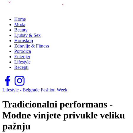
Home
Moda
Beauty
Ljubav & Sex
Horoskop
Zdravlje & Fitness
Porodica
Enterijer
Lifestyle
Recepti
Lifestyle -
Belgrade Fashion Week
Tradicionalni performans -
Modne vinjete privukle veliku
pažnju