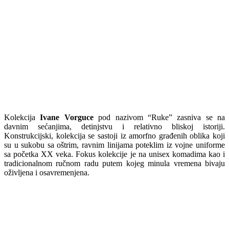
Kolekcija
Ivane Vorguce
pod nazivom “Ruke” zasniva se na
davnim sećanjima, detinjstvu i relativno bliskoj istoriji.
Konstrukcijski, kolekcija se sastoji iz amorfno građenih oblika koji
su u sukobu sa oštrim, ravnim linijama poteklim iz vojne uniforme
sa početka XX veka. Fokus kolekcije je na unisex komadima kao i
tradicionalnom ručnom radu putem kojeg minula vremena bivaju
oživljena i osavremenjena.