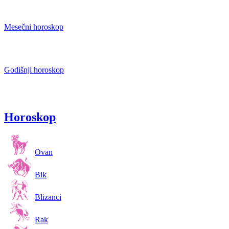
Mesečni horoskop
Godišnji horoskop
Horoskop
Ovan
Bik
Blizanci
Rak