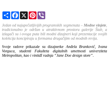
Share
Facebook
X
Pinterest
Viber
Jedan od najupečatljivijih programskih segmenata –
Modne vinjete
,
tradicionalno je održan u atraktivnom prostoru galerije Štab, a
izlagači su i ovoga puta bili modni dizajneri koji prezentacije svojih
kolekcija koncipiraju u formama drugačijim od modnih revija.
Svoje radove prikazale su dizajnerke
Anđela Branković, Ivana
Vorguca, studenti Fakulteta digitalnih umetnosti univerziteta
Metropolitan, kao i vintidž radnja “Jane Doe design store”
.