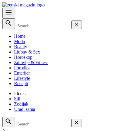
Home
Moda
Beauty
Ljubav & Sex
Horoskop
Zdravlje & Fitness
Porodica
Enterijer
Lifestyle
Recepti
Idi na:
Stil
Zodijak
Uradi sama
×