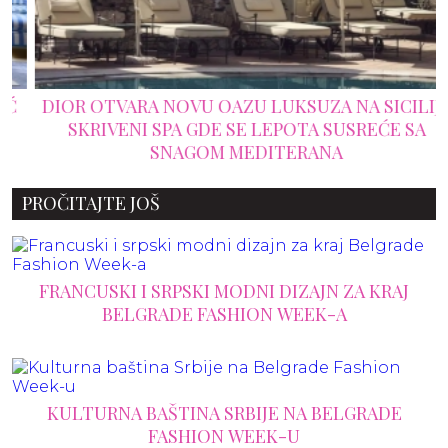
DIOR OTVARA NOVU OAZU LUKSUZA NA SICILIJI:
SKRIVENI SPA GDE SE LEPOTA SUSREĆE SA
SNAGOM MEDITERANA
PROČITAJTE JOŠ
FRANCUSKI I SRPSKI MODNI DIZAJN ZA KRAJ
BELGRADE FASHION WEEK-A
KULTURNA BAŠTINA SRBIJE NA BELGRADE
FASHION WEEK-U