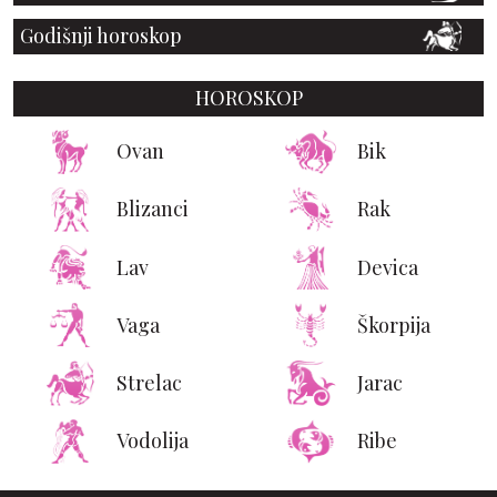
Godišnji horoskop
HOROSKOP
Ovan
Bik
Blizanci
Rak
Lav
Devica
Vaga
Škorpija
Strelac
Jarac
Vodolija
Ribe