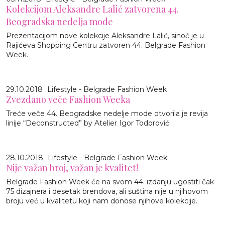
Kolekcijom Aleksandre Lalić zatvorena 44.
Beogradska nedelja mode
Prezentacijom nove kolekcije Aleksandre Lalić, sinoć je u
Rajićeva Shopping Centru zatvoren 44. Belgrade Fashion
Week.
29.10.2018
Lifestyle - Belgrade Fashion Week
Zvezdano veče Fashion Weeka
Treće veče 44. Beogradske nedelje mode otvorila je revija
linije “Deconstructed” by Atelier Igor Todorović.
28.10.2018
Lifestyle - Belgrade Fashion Week
Nije važan broj, važan je kvalitet!
Belgrade Fashion Week će na svom 44. izdanju ugostiti čak
75 dizajnera i desetak brendova, ali suština nije u njihovom
broju već u kvalitetu koji nam donose njihove kolekcije.