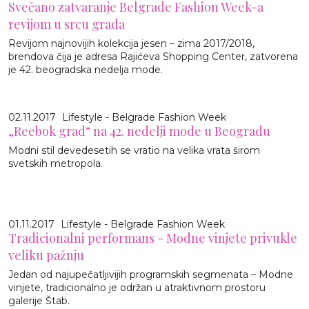
Svečano zatvaranje Belgrade Fashion Week-a
revijom u srcu grada
Revijom najnovijih kolekcija jesen – zima 2017/2018,
brendova čija je adresa Rajićeva Shopping Center, zatvorena
je 42. beogradska nedelja mode.
02.11.2017
Lifestyle - Belgrade Fashion Week
„Reebok grad“ na 42. nedelji mode u Beogradu
Modni stil devedesetih se vratio na velika vrata širom
svetskih metropola.
01.11.2017
Lifestyle - Belgrade Fashion Week
Tradicionalni performans - Modne vinjete privukle
veliku pažnju
Jedan od najupečatljivijih programskih segmenata – Modne
vinjete, tradicionalno je održan u atraktivnom prostoru
galerije Štab.