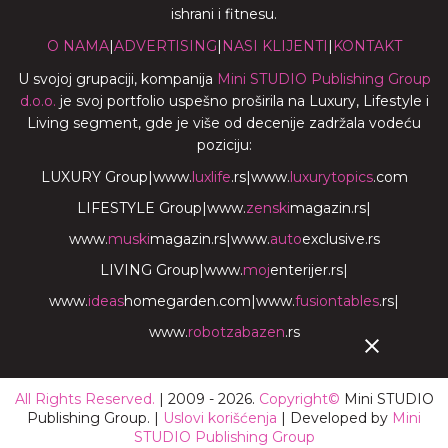
ishrani i fitnesu.
O NAMA
|
ADVERTISING
|
NASI KLIJENTI
|
KONTAKT
U svojoj grupaciji, kompanija
Mini STUDIO Publishing Group
d.o.o.
je svoj portfolio uspešno proširila na Luxury, Lifestyle i
Living segment, gde je više od decenije zadržala vodeću
poziciju:
LUXURY Group
|
www.
luxlife
.rs
|
www.
luxurytopics
.com
LIFESTYLE Group
|
www.
zenski
magazin.rs
|
www.
muski
magazin.rs
|
www.
auto
exclusive.rs
LIVING Group
|
www.
moj
enterijer.rs
|
www.
ideas
homegarden.com
|
www.
fusiontables
.rs
|
www.
robotzabazen
.rs
All Rights Reserved.
| 2009 - 2026.
Copyright©
Mini STUDIO
Publishing Group. |
Uslovi korišćenja
| Developed by
Mini
STUDIO Publishing Group