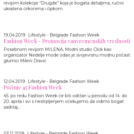
revijom kolekcije “Drugde” koja je bogata detaljima, ručno
ukrašena cirkonima i čipkom.
19.04.2019
Lifestyle - Belgrade Fashion Week
Fashion Week - Promocija vanvremenskih vrednosti
Posebnom revijom MILENA, Modni studio Click kao
organizator Nedelje mode odao je svojevrsnu modnu počast
glumici Mileni Dravić
12.04.2019
Lifestyle - Belgrade Fashion Week
Počinje 45 Fashion Week
45. po redu Fashion Week će biti održan u periodu od 14. do
20. aprila i svi s nestrpljenjem očekujemo da vidimo bogat
sadržaj...
03.11.2018
Lifestyle - Belgrade Fashion Week