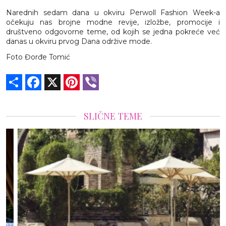
Narednih sedam dana u okviru Perwoll Fashion Week-a
očekuju nas brojne modne revije, izložbe, promocije i
društveno odgovorne teme, od kojih se jedna pokreće već
danas u okviru prvog Dana održive mode.
Foto Đorđe Tomić
Share
Facebook
X
Pinterest
Viber
SLIČNE TEME