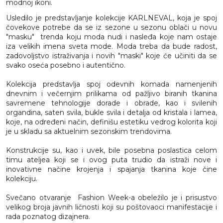
modnoj ikoni.
Usledilo je predstavljanje kolekcije KARLNEVAL, koja je spoj
čovekove potrebe da se iz sezone u sezonu oblači u novu
"masku" trenda koju moda nudi i nasleđa koje nam ostaje
iza velikih imena sveta mode. Moda treba da bude radost,
zadovoljstvo istraživanja i novih "maski" koje će učiniti da se
svako oseća posebno i autentično.
Kolekcija predstavlja spoj odevnih komada namenjenih
dnevnim i večernjim prilikama od pažljivo biranih tkanina
savremene tehnologije dorade i obrade, kao i svilenih
organdina, saten svila, bukle svila i detalja od kristala i lamea,
koje, na određeni način, definišu estetiku vedrog kolorita koji
je u skladu sa aktuelnim sezonskim trendovima.
Konstrukcije su, kao i uvek, bile posebna poslastica celom
timu ateljea koji se i ovog puta trudio da istraži nove i
inovativne načine krojenja i spajanja tkanina koje čine
kolekciju.
Svečano otvaranje Fashion Week-a obeležilo je i prisustvo
velikog broja javnih ličnosti koji su poštovaoci manifestacije i
rada poznatog dizajnera.