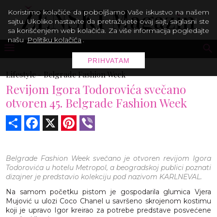
Koristimo kolačiće da poboljšamo Vaše iskustvo na našem
sajtu. Ukoliko nastavite da pretražujete ovaj sajt, saglasni ste
sa korišćenjem web kolačića. Za više informacija pogledajte
našu
Politiku kolačića
.
PRIHVATAM
Lifestyle -
Belgrade Fashion Week
Revijom Igora Todorovića svečano
otvoren 45. Belgrade Fashion Week
Share
Facebook
X
Pinterest
Viber
Belgrade Fashion Week svečano je otvoren revijom Igora
Todorovića u hotelu Metropol, a beogradskoj publici poznati
dizajner je predstavio kolekciju pod nazivom KARLNEVAL.
Na samom početku pistom je gospodarila glumica Vjera
Mujović u ulozi Coco Chanel u savršeno skrojenom kostimu
koji je upravo Igor kreirao za potrebe predstave posvećene