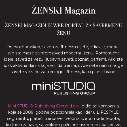
ŽENSKI MAGAZIN JE WEB PORTAL ZA SAVREMENU
ŽENU
Dnevni horoskop, saveti za fitness i dijete, zdravlje, moda i
sve sto može zainteresovati modernu ženu. Romantične
ideje, saveti za vezu, ljubavni saveti, poznati parfemi. Ako ste
ipak aktivna dama koja voli da trenira, ovde ćete naći mnoge
savete vezane za treninge i fitness, kao i plan ishrane.
Mini STUDIO Publishing Group d.o.o.
je digital kompanija,
koja se 2009. godine pozicionirala kao lider u LIFESTYLE
segmentu, prateći trendove i vesti iz sveta mode, lepote,
kulture i zabave, sa velikom pažnjom usmerenoj ka zdravoj