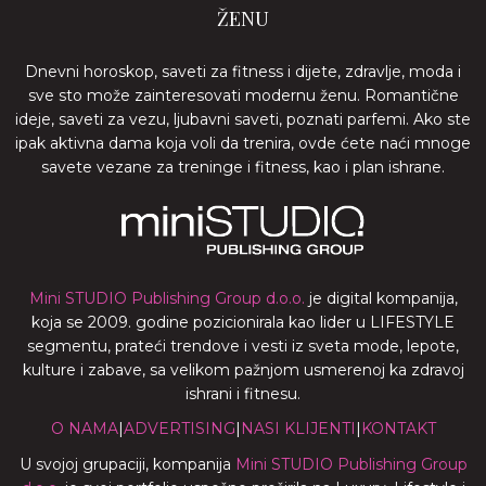
ŽENU
Dnevni horoskop, saveti za fitness i dijete, zdravlje, moda i
sve sto može zainteresovati modernu ženu. Romantične
ideje, saveti za vezu, ljubavni saveti, poznati parfemi. Ako ste
ipak aktivna dama koja voli da trenira, ovde ćete naći mnoge
savete vezane za treninge i fitness, kao i plan ishrane.
Mini STUDIO Publishing Group d.o.o.
je digital kompanija,
koja se 2009. godine pozicionirala kao lider u LIFESTYLE
segmentu, prateći trendove i vesti iz sveta mode, lepote,
kulture i zabave, sa velikom pažnjom usmerenoj ka zdravoj
ishrani i fitnesu.
O NAMA
|
ADVERTISING
|
NASI KLIJENTI
|
KONTAKT
U svojoj grupaciji, kompanija
Mini STUDIO Publishing Group