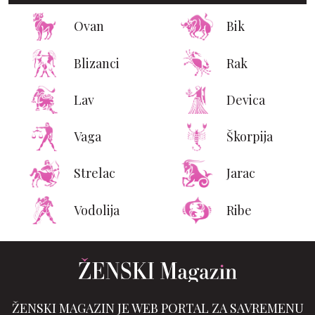
Ovan
Bik
Blizanci
Rak
Lav
Devica
Vaga
Škorpija
Strelac
Jarac
Vodolija
Ribe
ŽENSKI MAGAZIN JE WEB PORTAL ZA SAVREMENU