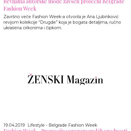
Revijama autorske mode zavšen prolećni Belgrade
Fashion Week
Završno veče Fashion Week-a otvorila je Ana Ljubinković
revijom kolekcije “Drugde” koja je bogata detaljima, ručno
ukrašena cirkonima i čipkom.
19.04.2019
Lifestyle - Belgrade Fashion Week
Fashion Week - Promocija vanvremenskih vrednosti