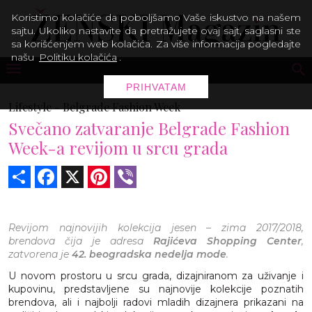
Koristimo kolačiće da poboljšamo Vaše iskustvo na našem
sajtu. Ukoliko nastavite da pretražujete ovaj sajt, saglasni ste
sa korišćenjem web kolačića. Za više informacija pogledajte
našu
Politiku kolačića
.
PRIHVATAM
Lifestyle -
Belgrade Fashion Week
Svečano zatvaranje Belgrade Fashion
Week-a revijom u srcu grada
Share
Facebook
X
Pinterest
Viber
Revijom najnovijih kolekcija jesen – zima 2017/2018,
brendova čija je adresa
Rajićeva Shopping Center
,
zatvorena je
42. beogradska nedelja mode
.
U novom prostoru u srcu grada, dizajniranom za uživanje i
kupovinu, predstavljene su najnovije kolekcije poznatih
brendova, ali i najbolji radovi mladih dizajnera prikazani na