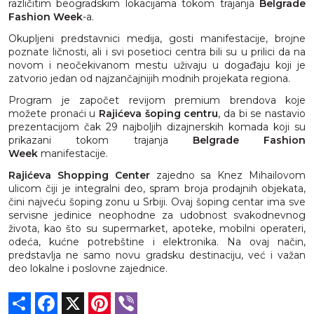
različitim beogradskim lokacijama tokom trajanja
Belgrade
Fashion Week
-a.
Okupljeni predstavnici medija, gosti manifestacije, brojne
poznate ličnosti, ali i svi posetioci centra bili su u prilici da na
novom i neočekivanom mestu uživaju u događaju koji je
zatvorio jedan od najzančajnijih modnih projekata regiona.
Program je započet revijom premium brendova koje
možete pronaći u
Rajićeva šoping centru
, da bi se nastavio
prezentacijom čak 29 najboljih dizajnerskih komada koji su
prikazani tokom trajanja
Belgrade Fashion
Week
manifestacije.
Rajićeva Shopping Center
zajedno sa Knez Mihailovom
ulicom čiji je integralni deo, spram broja prodajnih objekata,
čini najveću šoping zonu u Srbiji. Ovaj šoping centar ima sve
servisne jedinice neophodne za udobnost svakodnevnog
života, kao što su supermarket, apoteke, mobilni operateri,
odeća, kućne potrebštine i elektronika. Na ovaj način,
predstavlja ne samo novu gradsku destinaciju, već i važan
deo lokalne i poslovne zajednice.
Share
Facebook
X
Pinterest
Viber