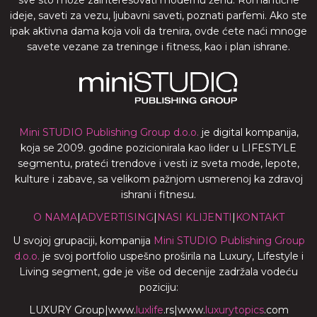
ideje, saveti za vezu, ljubavni saveti, poznati parfemi. Ako ste
ipak aktivna dama koja voli da trenira, ovde ćete naći mnoge
savete vezane za treninge i fitness, kao i plan ishrane.
Mini STUDIO Publishing Group d.o.o.
je digital kompanija,
koja se 2009. godine pozicionirala kao lider u LIFESTYLE
segmentu, prateći trendove i vesti iz sveta mode, lepote,
kulture i zabave, sa velikom pažnjom usmerenoj ka zdravoj
ishrani i fitnesu.
O NAMA
|
ADVERTISING
|
NASI KLIJENTI
|
KONTAKT
U svojoj grupaciji, kompanija
Mini STUDIO Publishing Group
d.o.o.
je svoj portfolio uspešno proširila na Luxury, Lifestyle i
Living segment, gde je više od decenije zadržala vodeću
poziciju:
LUXURY Group
|
www.
luxlife
.rs
|
www.
luxurytopics
.com