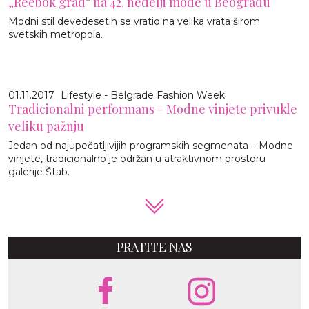
„Reebok grad“ na 42. nedelji mode u Beogradu
Modni stil devedesetih se vratio na velika vrata širom
svetskih metropola.
01.11.2017
Lifestyle - Belgrade Fashion Week
Tradicionalni performans - Modne vinjete privukle
veliku pažnju
Jedan od najupečatljivijih programskih segmenata – Modne
vinjete, tradicionalno je održan u atraktivnom prostoru
galerije Štab.
PRATITE NAS