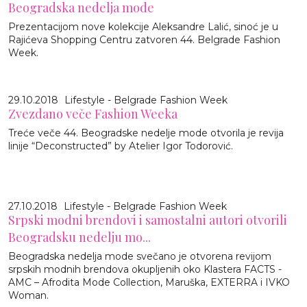
Beogradska nedelja mode
Prezentacijom nove kolekcije Aleksandre Lalić, sinoć je u
Rajićeva Shopping Centru zatvoren 44. Belgrade Fashion
Week.
29.10.2018
Lifestyle - Belgrade Fashion Week
Zvezdano veče Fashion Weeka
Treće veče 44. Beogradske nedelje mode otvorila je revija
linije “Deconstructed” by Atelier Igor Todorović.
27.10.2018
Lifestyle - Belgrade Fashion Week
Srpski modni brendovi i samostalni autori otvorili
Beogradsku nedelju mo...
Beogradska nedelja mode svečano je otvorena revijom
srpskih modnih brendova okupljenih oko Klastera FACTS -
AMC – Afrodita Mode Collection, Maruška, EXTERRA i IVKO
Woman.