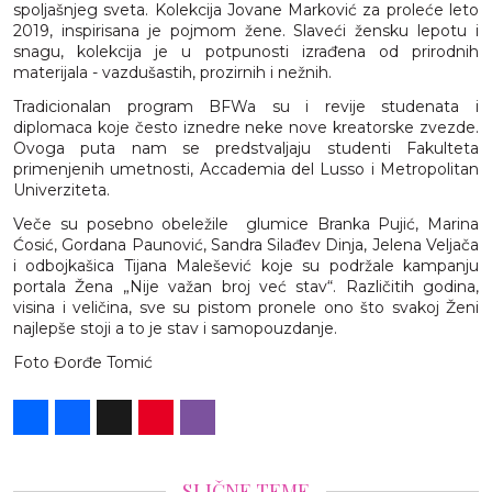
spoljašnjeg sveta. Kolekcija Jovane Marković za proleće leto
2019, inspirisana je pojmom žene. Slaveći žensku lepotu i
snagu, kolekcija je u potpunosti izrađena od prirodnih
materijala - vazdušastih, prozirnih i nežnih.
Tradicionalan program BFWa su i revije studenata i
diplomaca koje često iznedre neke nove kreatorske zvezde.
Ovoga puta nam se predstvaljaju studenti Fakulteta
primenjenih umetnosti, Accademia del Lusso i Metropolitan
Univerziteta.
Veče su posebno obeležile glumice Branka Pujić, Marina
Ćosić, Gordana Paunović, Sandra Silađev Dinja, Jelena Veljača
i odbojkašica Tijana Malešević koje su podržale kampanju
portala Žena „Nije važan broj već stav“. Različitih godina,
visina i veličina, sve su pistom pronele ono što svakoj Ženi
najlepše stoji a to je stav i samopouzdanje.
Foto Đorđe Tomić
Share
Facebook
X
Pinterest
Viber
SLIČNE TEME