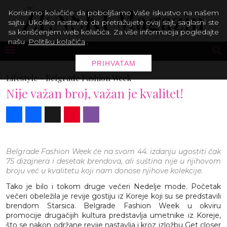
Koristimo kolačiće da poboljšamo Vaše iskustvo na našem
sajtu. Ukoliko nastavite da pretražujete ovaj sajt, saglasni ste
sa korišćenjem web kolačića. Za više informacija pogledajte
našu
Politiku kolačića
.
PRIHVATAM
Lifestyle -
Belgrade Fashion Week
Nije važan broj, važan je kvalitet!
Share
Facebook
X
Pinterest
Viber
Belgrade Fashion Week će na svom 44. izdanju ugostiti čak
75 dizajnera i desetak brendova, ali suština nije u njihovom
broju već u kvalitetu koji nam donose njihove kolekcije.
Tako je bilo i tokom druge večeri Nedelje mode. Početak
večeri obeležila je revije gostiju iz Koreje koji su se predstavili
brendom Starsica. Belgrade Fashion Week u okviru
promocije drugačijih kultura predstavlja umetnike iz Koreje,
što se nakon održane revije nastavlja i kroz izložbu Get closer