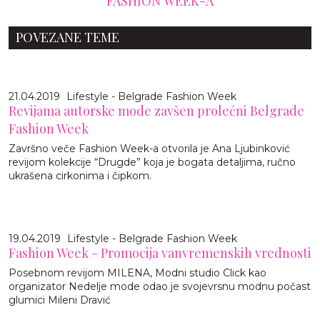
FASHION WEEK-A
POVEZANE TEME
21.04.2019
Lifestyle - Belgrade Fashion Week
Revijama autorske mode zavšen prolećni Belgrade
Fashion Week
Završno veče Fashion Week-a otvorila je Ana Ljubinković
revijom kolekcije “Drugde” koja je bogata detaljima, ručno
ukrašena cirkonima i čipkom.
19.04.2019
Lifestyle - Belgrade Fashion Week
Fashion Week - Promocija vanvremenskih vrednosti
Posebnom revijom MILENA, Modni studio Click kao
organizator Nedelje mode odao je svojevrsnu modnu počast
glumici Mileni Dravić