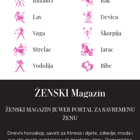
Blizanci
Rak
Lav
Devica
Vaga
Škorpija
Strelac
Jarac
Vodolija
Ribe
ŽENSKI MAGAZIN JE WEB PORTAL ZA SAVREMENU
ŽENU
Dnevni horoskop, saveti za fitness i dijete, zdravlje, moda i
sve sto može zainteresovati modernu ženu. Romantične