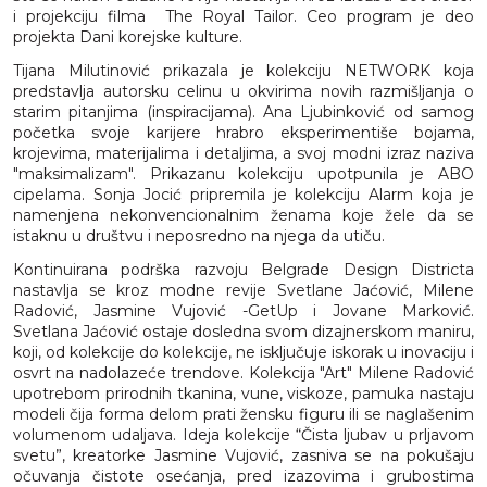
i projekciju filma The Royal Tailor. Ceo program je deo
projekta Dani korejske kulture.
Tijana Milutinović prikazala je kolekciju NETWORK koja
predstavlja autorsku celinu u okvirima novih razmišljanja o
starim pitanjima (inspiracijama). Ana Ljubinković od samog
početka svoje karijere hrabro eksperimentiše bojama,
krojevima, materijalima i detaljima, a svoj modni izraz naziva
"maksimalizam". Prikazanu kolekciju upotpunila je ABO
cipelama. Sonja Jocić pripremila je kolekciju Alarm koja je
namenjena nekonvencionalnim ženama koje žele da se
istaknu u društvu i neposredno na njega da utiču.
Kontinuirana podrška razvoju Belgrade Design Districta
nastavlja se kroz modne revije Svetlane Jaćović, Milene
Radović, Jasmine Vujović -GetUp i Jovane Marković.
Svetlana Jaćović ostaje dosledna svom dizajnerskom maniru,
koji, od kolekcije do kolekcije, ne isključuje iskorak u inovaciju i
osvrt na nadolazeće trendove. Kolekcija "Art" Milene Radović
upotrebom prirodnih tkanina, vune, viskoze, pamuka nastaju
modeli čija forma delom prati žensku figuru ili se naglašenim
volumenom udaljava. Ideja kolekcije “Čista ljubav u prljavom
svetu”, kreatorke Jasmine Vujović, zasniva se na pokušaju
očuvanja čistote osećanja, pred izazovima i grubostima