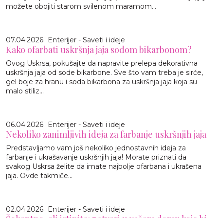
možete obojiti starom svilenom maramom...
07.04.2026
Enterijer - Saveti i ideje
Kako ofarbati uskršnja jaja sodom bikarbonom?
Ovog Uskrsa, pokušajte da napravite prelepa dekorativna
uskršnja jaja od sode bikarbone. Sve što vam treba je sirće,
gel boje za hranu i soda bikarbona za uskršnja jaja koja su
malo stiliz...
06.04.2026
Enterijer - Saveti i ideje
Nekoliko zanimljivih ideja za farbanje uskršnjih jaja
Predstavljamo vam još nekoliko jednostavnih ideja za
farbanje i ukrašavanje uskršnjih jaja! Morate priznati da
svakog Uskrsa želite da imate najbolje ofarbana i ukrašena
jaja. Ovde takmiče...
02.04.2026
Enterijer - Saveti i ideje