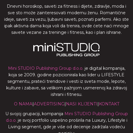
Dnevni horoskop, saveti za fitness i dijete, zdravlje, moda i
sve sto može zainteresovati modernu ženu. Romantične
ideje, saveti za vezu, ljubavni saveti, poznati parfemi. Ako ste
ipak aktivna dama koja voli da trenira, ovde ćete naći mnoge
savete vezane za treninge i fitness, kao i plan ishrane.
Mini STUDIO Publishing Group d.o.o.
je digital kompanija,
koja se 2009. godine pozicionirala kao lider u LIFESTYLE
segmentu, prateći trendove i vesti iz sveta mode, lepote,
kulture i zabave, sa velikom pažnjom usmerenoj ka zdravoj
ishrani i fitnesu.
O NAMA
|
ADVERTISING
|
NASI KLIJENTI
|
KONTAKT
U svojoj grupaciji, kompanija
Mini STUDIO Publishing Group
d.o.o.
je svoj portfolio uspešno proširila na Luxury, Lifestyle i
Living segment, gde je više od decenije zadržala vodeću