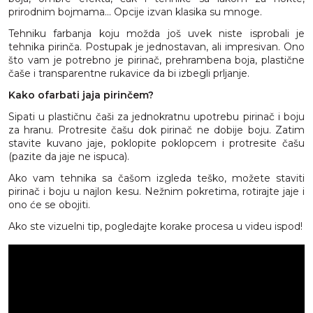
prirodnim bojmama... Opcije izvan klasika su mnoge.
Tehniku farbanja koju možda još uvek niste isprobali je
tehnika pirinča. Postupak je jednostavan, ali impresivan. Ono
što vam je potrebno je pirinač, prehrambena boja, plastične
čaše i transparentne rukavice da bi izbegli prljanje.
Kako ofarbati jaja pirinčem?
Sipati u plastičnu čaši za jednokratnu upotrebu pirinač i boju
za hranu. Protresite čašu dok pirinač ne dobije boju. Zatim
stavite kuvano jaje, poklopite poklopcem i protresite čašu
(pazite da jaje ne ispuca).
Ako vam tehnika sa čašom izgleda teško, možete staviti
pirinač i boju u najlon kesu. Nežnim pokretima, rotirajte jaje i
ono će se obojiti.
Ako ste vizuelni tip, pogledajte korake procesa u videu ispod!