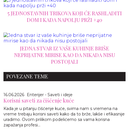
5 JEDNOSTAVNIH TRIKOVA KOJI ĆE RASHLADITI
DOM I KADA NAPOLJU PRŽI +40
JEDNA STVAR IZ VAŠE KUHINJE BRIŠE
NEPRIJATNE MIRISE KAO DA NIKADA NISU
POSTOJALI
POVEZANE TEME
16.06.2026
Enterijer - Saveti i ideje
Korisni saveti za čišćenje kuće
Kada je u pitanju čišćenje kuće, svima nam s vremena na
vreme trebaju korisni saveti kako da to brže, lakše i efikasnije
uradimo. Ovom prilikom podelićemo sa vama korisna
zapažanja profesi...