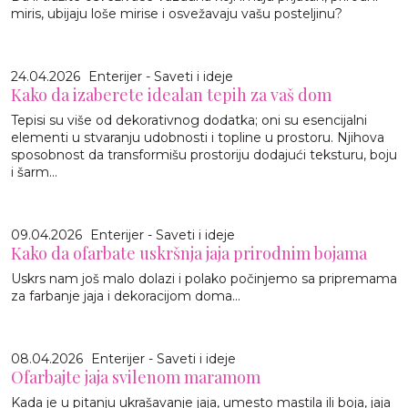
miris, ubijaju loše mirise i osvežavaju vašu posteljinu?
24.04.2026
Enterijer - Saveti i ideje
Kako da izaberete idealan tepih za vaš dom
Tepisi su više od dekorativnog dodatka; oni su esencijalni
elementi u stvaranju udobnosti i topline u prostoru. Njihova
sposobnost da transformišu prostoriju dodajući teksturu, boju
i šarm...
09.04.2026
Enterijer - Saveti i ideje
Kako da ofarbate uskršnja jaja prirodnim bojama
Uskrs nam još malo dolazi i polako počinjemo sa pripremama
za farbanje jaja i dekoracijom doma...
08.04.2026
Enterijer - Saveti i ideje
Ofarbajte jaja svilenom maramom
Kada je u pitanju ukrašavanje jaja, umesto mastila ili boja, jaja