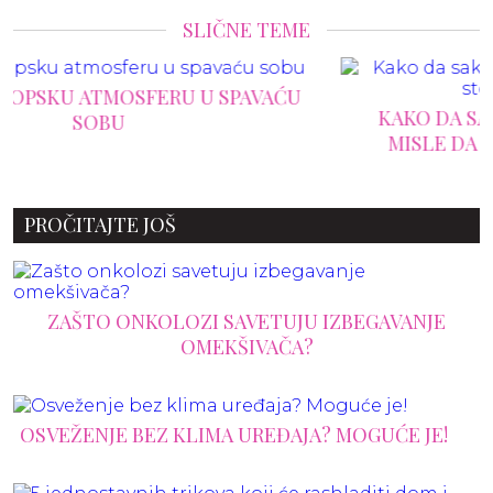
SLIČNE TEME
KAKO DA SAKRIJETE KLIMU, A DA KOMŠIJE
MISLE DA STE ANGAŽOVALI ARHITEKTU
PROČITAJTE JOŠ
ZAŠTO ONKOLOZI SAVETUJU IZBEGAVANJE
OMEKŠIVAČA?
OSVEŽENJE BEZ KLIMA UREĐAJA? MOGUĆE JE!