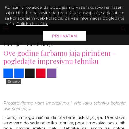
Koristimo kolačiće da poboljšamo Vaše iskustvo na našem
sajtu. Ukoliko nastavite da pretražujete ovaj sajt, saglasni ste
sa korišćenjem web kolačića. Za više informacija pogledajte
našu
Politiku kolačića
.
PRIHVATAM
Enterijer -
Saveti i ideje
Ove godine farbamo jaja pirinčem -
pogledajte impresivnu tehniku
Share
Facebook
X
Pinterest
Viber
Envato
Predstavljamo vam impresivnu i vrlo laku tehniku bojenja
uskršnjih jaja.
Postoji mnogo načina da ofarbate uskršnja jaja. Predstavili
smo vam do sada nekoliko tehnika, poput mozaika, pastelnih
boja, ombre efekta, čak i tehnike sa lakom za nokte,