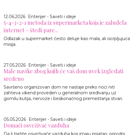
12.06.2026
Enterijer - Saveti i ideje
5-4-3-2-1 metoda iz supermarketa koja je zaludela
internet – štedi pare...
Odlazak u supermarket često deluje kao mala, ali iscrpljujuća
misija.
27.05.2026
Enterijer - Saveti i ideje
Male navike zbog kojih će vaš dom uvek izgledati
sređeno
Savršeno organizovan dom ne nastaje preko noći niti
zahteva vikend proveden u generalnom sređivanju uz
gomilu kutija, nervoze i beskonačnog premeštanja stvari.
05.05.2026
Enterijer - Saveti i ideje
Domaći osveživač vazduha
Da li tražite osveživače vazduha koji imaju prijatan, prirodni