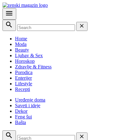
Home
Moda
Beauty
Ljubav & Sex
Horoskop
Zdravlje & Fitness
Porodica
Enterijer
Lifestyle
Recepti
Uređenje doma
Saveti i ideje
Dekor
Feng šui
Bašta