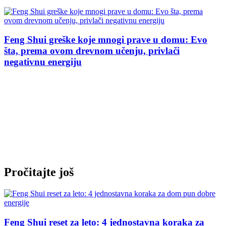
vo
Imate stepenice u kući? Feng šui upozorava da ov
raspored može narušiti harmoniju doma
Pročitajte još
Feng Shui reset za leto: 4 jednostavna koraka za