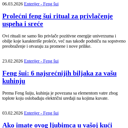
06.03.2026
Enterijer - Feng šui
Prolećni feng šui ritual za privlačenje
uspeha i sreće
Ovi rituali ne samo što privlače pozitivne energije univerzuma i
obilje koje karakteriše proleće, već nas takođe podstiču na sopstveno
preobraženje i otvaraju za promene i nove prilike.
23.02.2026
Enterijer - Feng šui
Feng šui: 6 najsrećnijih biljaka za vašu
kuhinju
Prema Feng šuiju, kuhinja je povezana sa elementom vatre zbog
toplote koju oslobađaju električni uređaji na kojima kuvate.
03.02.2026
Enterijer - Feng šui
Ako imate ovog ljubimca u vašoj kući