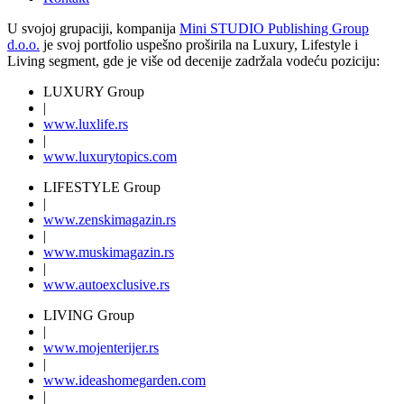
U svojoj grupaciji, kompanija
Mini STUDIO Publishing Group
d.o.o.
je svoj portfolio uspešno proširila na Luxury, Lifestyle i
Living segment, gde je više od decenije zadržala vodeću poziciju:
LUXURY Group
|
www.
luxlife
.rs
|
www.
luxurytopics
.com
LIFESTYLE Group
|
www.
zenski
magazin.rs
|
www.
muski
magazin.rs
|
www.
auto
exclusive.rs
LIVING Group
|
www.
moj
enterijer.rs
|
www.
ideas
homegarden.com
|