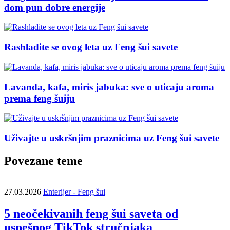
dom pun dobre energije
Rashladite se ovog leta uz Feng šui savete
Lavanda, kafa, miris jabuka: sve o uticaju aroma
prema feng šuiju
Uživajte u uskršnjim praznicima uz Feng šui savete
Povezane teme
27.03.2026
Enterijer - Feng šui
5 neočekivanih feng šui saveta od
uspešnog TikTok stručnjaka