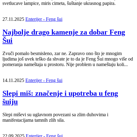
svetlucave lampice, miris cimeta, šuštanje ukrasnog papira.
27.11.2025
Enterijer - Feng šui
Najbolje drago kamenje za dobar Feng
Šui
Zvuči pomalo besmisleno, zar ne. Zapravo ono što je mnogim
ljudima još uvek teško da shvate je to da je Feng Šui mnogo više od
pomeranja nameštaja u prostoru. Nije problem u nameštaju koli...
14.11.2025
Enterijer - Feng šui
Slepi miš: značenje i upotreba u feng
šuiju
Slepi miševi su uglavnom povezani sa zlim duhovima i
manifestacijama tamnih zlih sila.
22.09.2025
Enterijer - Feng šui