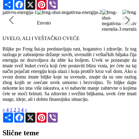
Share
Facebook
X
Pinterest
Viber
Envato
UVELO, ALI I VEŠTAČKO CVEĆE
Envato
Envato
Biljke po Feng šui-ju predstavljaju rast, bogatstvo i zdravlje. Iz tog
razloga je zabranjeno držanje suvih, uvenulih i veštačkih biljaka čija
energija ne dozvoljava da idite ka boljem. Uvek se postarajte da
imate svež buket cveća koji ćete postaviti blizu vrata, jer ćete na taj
način pojačati energiju koja ulazi i koja protiče kroz vaš dom. Ako u
svom domu imate biljke koje su uvenule, znajte da su one razlog
zbog kojih se osećate uvek umorno i bezvoljno. Te biljke dajte
nekome ko ima više iskustva, a vi nabavite manje zahtevne o kojima
ćete se moći brinuti. Sa zdravim i svežim biljkama, uvek ćete imati
snage, ideje, ali i dobru finansijsku situaciju.
«
4
1
2
3
4
»
Share
Facebook
X
Pinterest
Viber
Slične teme