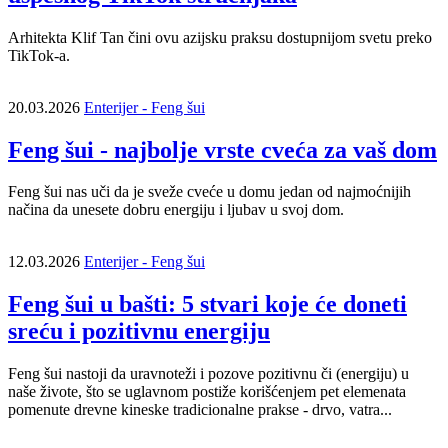
Arhitekta Klif Tan čini ovu azijsku praksu dostupnijom svetu preko
TikTok-a.
20.03.2026
Enterijer - Feng šui
Feng šui - najbolje vrste cveća za vaš dom
Feng šui nas uči da je sveže cveće u domu jedan od najmoćnijih
načina da unesete dobru energiju i ljubav u svoj dom.
12.03.2026
Enterijer - Feng šui
Feng šui u bašti: 5 stvari koje će doneti
sreću i pozitivnu energiju
Feng šui nastoji da uravnoteži i pozove pozitivnu či (energiju) u
naše živote, što se uglavnom postiže korišćenjem pet elemenata
pomenute drevne kineske tradicionalne prakse - drvo, vatra...