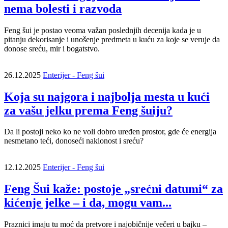
nema bolesti i razvoda
Feng šui je postao veoma važan poslednjih decenija kada je u
pitanju dekorisanje i unošenje predmeta u kuću za koje se veruje da
donose sreću, mir i bogatstvo.
26.12.2025
Enterijer - Feng šui
Koja su najgora i najbolja mesta u kući
za vašu jelku prema Feng šuiju?
Da li postoji neko ko ne voli dobro uređen prostor, gde će energija
nesmetano teći, donoseći naklonost i sreću?
12.12.2025
Enterijer - Feng šui
Feng Šui kaže: postoje „srećni datumi“ za
kićenje jelke – i da, mogu vam...
Praznici imaju tu moć da pretvore i najobičnije večeri u bajku –