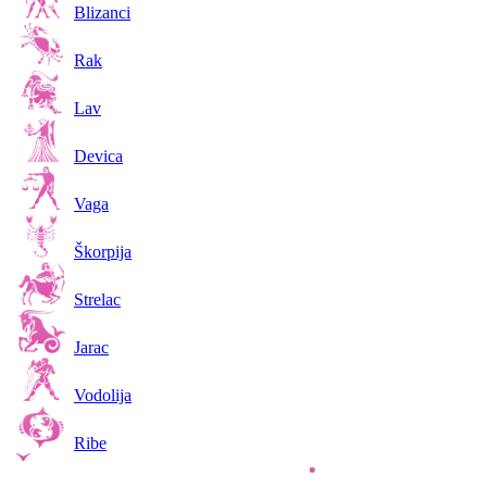
Blizanci
Rak
Lav
Devica
Vaga
Škorpija
Strelac
Jarac
Vodolija
Ribe