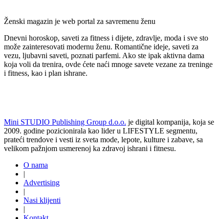
Ženski magazin je web portal za savremenu ženu
Dnevni horoskop, saveti za fitness i dijete, zdravlje, moda i sve sto
može zainteresovati modernu ženu. Romantične ideje, saveti za
vezu, ljubavni saveti, poznati parfemi. Ako ste ipak aktivna dama
koja voli da trenira, ovde ćete naći mnoge savete vezane za treninge
i fitness, kao i plan ishrane.
Mini STUDIO Publishing Group d.o.o.
je digital kompanija, koja se
2009. godine pozicionirala kao lider u LIFESTYLE segmentu,
prateći trendove i vesti iz sveta mode, lepote, kulture i zabave, sa
velikom pažnjom usmerenoj ka zdravoj ishrani i fitnesu.
O nama
|
Advertising
|
Nasi klijenti
|
Kontakt