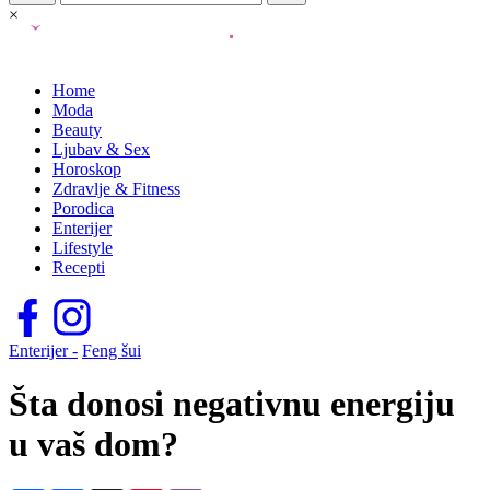
×
Home
Moda
Beauty
Ljubav & Sex
Horoskop
Zdravlje & Fitness
Porodica
Enterijer
Lifestyle
Recepti
Enterijer -
Feng šui
Šta donosi negativnu energiju
u vaš dom?