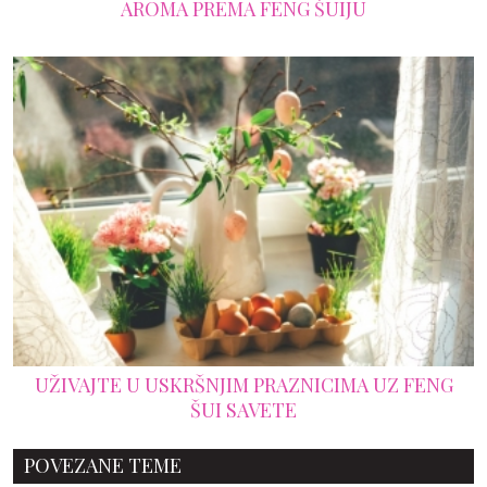
AROMA PREMA FENG ŠUIJU
UŽIVAJTE U USKRŠNJIM PRAZNICIMA UZ FENG
ŠUI SAVETE
POVEZANE TEME