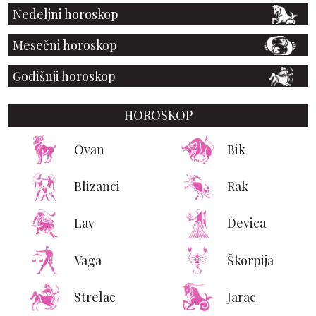
Nedeljni horoskop
Mesečni horoskop
Godišnji horoskop
HOROSKOP
Ovan
Bik
Blizanci
Rak
Lav
Devica
Vaga
Škorpija
Strelac
Jarac