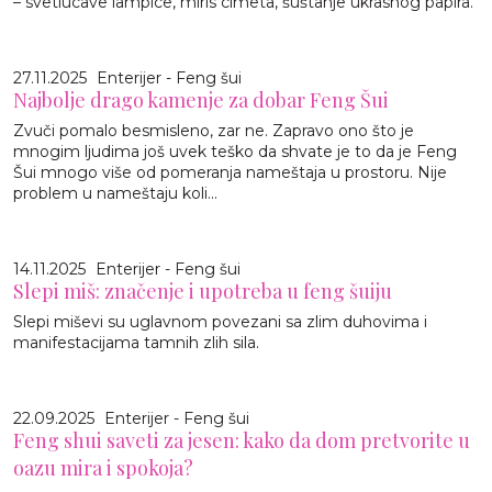
– svetlucave lampice, miris cimeta, šuštanje ukrasnog papira.
27.11.2025
Enterijer - Feng šui
Najbolje drago kamenje za dobar Feng Šui
Zvuči pomalo besmisleno, zar ne. Zapravo ono što je
mnogim ljudima još uvek teško da shvate je to da je Feng
Šui mnogo više od pomeranja nameštaja u prostoru. Nije
problem u nameštaju koli...
14.11.2025
Enterijer - Feng šui
Slepi miš: značenje i upotreba u feng šuiju
Slepi miševi su uglavnom povezani sa zlim duhovima i
manifestacijama tamnih zlih sila.
22.09.2025
Enterijer - Feng šui
Feng shui saveti za jesen: kako da dom pretvorite u
oazu mira i spokoja?