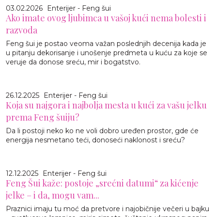
03.02.2026
Enterijer - Feng šui
Ako imate ovog ljubimca u vašoj kući nema bolesti i
razvoda
Feng šui je postao veoma važan poslednjih decenija kada je
u pitanju dekorisanje i unošenje predmeta u kuću za koje se
veruje da donose sreću, mir i bogatstvo.
26.12.2025
Enterijer - Feng šui
Koja su najgora i najbolja mesta u kući za vašu jelku
prema Feng šuiju?
Da li postoji neko ko ne voli dobro uređen prostor, gde će
energija nesmetano teći, donoseći naklonost i sreću?
12.12.2025
Enterijer - Feng šui
Feng Šui kaže: postoje „srećni datumi“ za kićenje
jelke – i da, mogu vam...
Praznici imaju tu moć da pretvore i najobičnije večeri u bajku