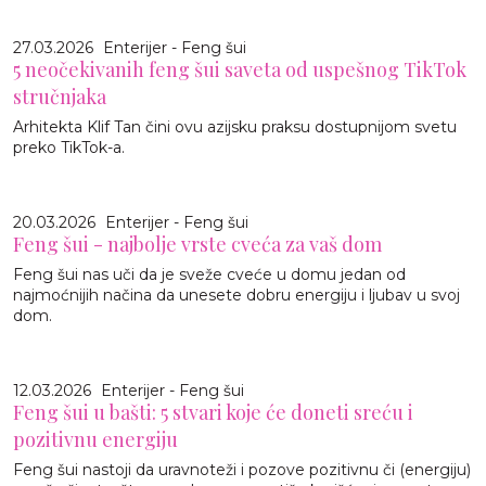
27.03.2026
Enterijer - Feng šui
5 neočekivanih feng šui saveta od uspešnog TikTok
stručnjaka
Arhitekta Klif Tan čini ovu azijsku praksu dostupnijom svetu
preko TikTok-a.
20.03.2026
Enterijer - Feng šui
Feng šui - najbolje vrste cveća za vaš dom
Feng šui nas uči da je sveže cveće u domu jedan od
najmoćnijih načina da unesete dobru energiju i ljubav u svoj
dom.
12.03.2026
Enterijer - Feng šui
Feng šui u bašti: 5 stvari koje će doneti sreću i
pozitivnu energiju
Feng šui nastoji da uravnoteži i pozove pozitivnu či (energiju)