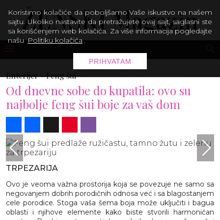
Koristimo kolačiće da poboljšamo Vaše iskustvo na našem
sajtu. Ukoliko nastavite da pretražujete ovaj sajt, saglasni ste
sa korišćenjem web kolačića. Za više informacija pogledajte
našu
Politiku kolačića
.
PRIHVATAM
Enterijer -
Feng šui
Od dnevne sobe do kupatila: ovo su
najbolje feng šui boje za vaš dom
Share
Facebook
X
Pinterest
Viber
TRPEZARIJA
Ovo je veoma važna prostorija koja se povezuje ne samo sa
negovanjem dobrih porodičnih odnosa već i sa blagostanjem
cele porodice. Stoga vaša šema boja može uključiti i bagua
oblasti i njihove elemente kako biste stvorili harmoničan