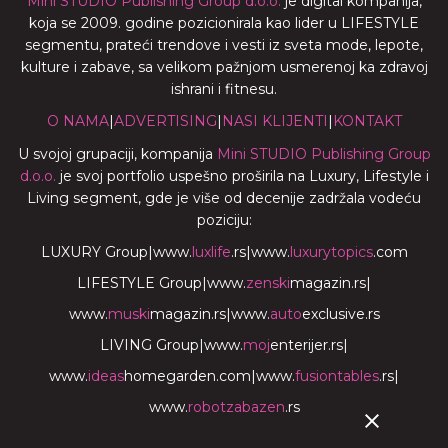
Mini STUDIO Publishing Group d.o.o.
je digital kompanija,
koja se 2009. godine pozicionirala kao lider u LIFESTYLE
segmentu, prateći trendove i vesti iz sveta mode, lepote,
kulture i zabave, sa velikom pažnjom usmerenoj ka zdravoj
ishrani i fitnesu.
O NAMA
|
ADVERTISING
|
NASI KLIJENTI
|
KONTAKT
U svojoj grupaciji, kompanija
Mini STUDIO Publishing Group
d.o.o.
je svoj portfolio uspešno proširila na Luxury, Lifestyle i
Living segment, gde je više od decenije zadržala vodeću
poziciju:
LUXURY Group
|
www.
luxlife
.rs
|
www.
luxurytopics
.com
LIFESTYLE Group
|
www.
zenski
magazin.rs
|
www.
muski
magazin.rs
|
www.
auto
exclusive.rs
LIVING Group
|
www.
moj
enterijer.rs
|
www.
ideas
homegarden.com
|
www.
fusiontables
.rs
|
www.
robotzabazen
.rs