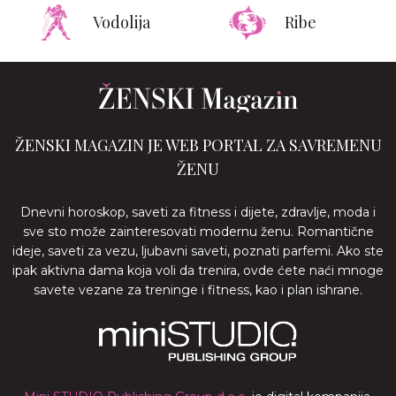
Vodolija
Ribe
ŽENSKI MAGAZIN JE WEB PORTAL ZA SAVREMENU
ŽENU
Dnevni horoskop, saveti za fitness i dijete, zdravlje, moda i
sve sto može zainteresovati modernu ženu. Romantične
ideje, saveti za vezu, ljubavni saveti, poznati parfemi. Ako ste
ipak aktivna dama koja voli da trenira, ovde ćete naći mnoge
savete vezane za treninge i fitness, kao i plan ishrane.