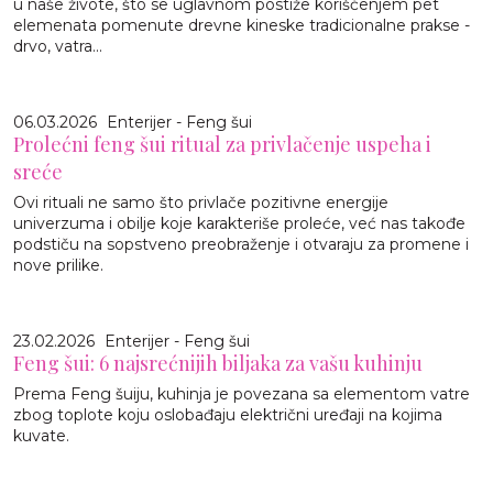
u naše živote, što se uglavnom postiže korišćenjem pet
elemenata pomenute drevne kineske tradicionalne prakse -
drvo, vatra...
06.03.2026
Enterijer - Feng šui
Prolećni feng šui ritual za privlačenje uspeha i
sreće
Ovi rituali ne samo što privlače pozitivne energije
univerzuma i obilje koje karakteriše proleće, već nas takođe
podstiču na sopstveno preobraženje i otvaraju za promene i
nove prilike.
23.02.2026
Enterijer - Feng šui
Feng šui: 6 najsrećnijih biljaka za vašu kuhinju
Prema Feng šuiju, kuhinja je povezana sa elementom vatre
zbog toplote koju oslobađaju električni uređaji na kojima
kuvate.