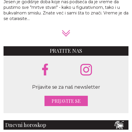
Jesen je godišnje doba koje nas podseća da je vreme da
pustimo sve "mrtve stvari" - kako u figurativnom, tako i u
bukvalnom smislu. Znate već i sami šta to znači. Vreme je da
se otarasite...
PRATITE NAS
Prijavite se za naš newsletter
PRIJAVITE SE
Dnevni horoskop