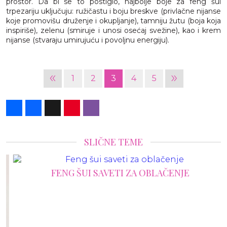
prostor. Da bi se to postiglo, najbolje boje za feng šui
trpezariju uključuju: ružičastu i boju breskve (privlačne nijanse
koje promovišu druženje i okupljanje), tamniju žutu (boja koja
inspiriše), zelenu (smiruje i unosi osećaj svežine), kao i krem
nijanse (stvaraju umirujuću i povoljnu energiju).
«
»
1
2
3
4
5
Share
Facebook
X
Pinterest
Viber
SLIČNE TEME
FENG ŠUI SAVETI ZA OBLAČENJE