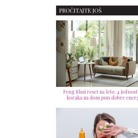
nju, privlači negativnu
energiju
PROČITAJTE JOŠ
Feng Shui reset za leto: 4 jednos
koraka za dom pun dobre energ