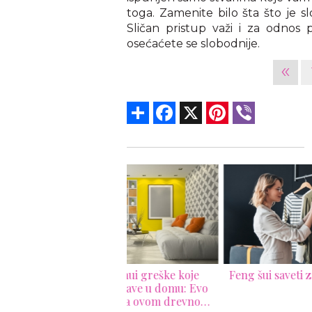
toga. Zamenite bilo šta što je sl
Sličan pristup važi i za odnos 
osećaćete se slobodnije.
«
Share
Facebook
X
Pinterest
Viber
eng Shui greške koje
Feng šui saveti za oblačenje
Im
gi prave u domu: Evo
Feng
, prema ovom drevnom
ra