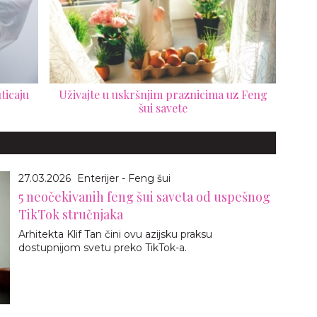
ticaju
Uživajte u uskršnjim praznicima uz Feng
šui savete
27.03.2026
Enterijer - Feng šui
5 neočekivanih feng šui saveta od uspešnog
TikTok stručnjaka
Arhitekta Klif Tan čini ovu azijsku praksu
dostupnijom svetu preko TikTok-a.