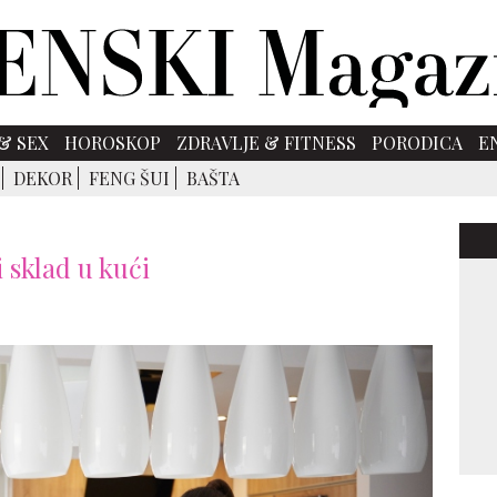
& SEX
HOROSKOP
ZDRAVLJE & FITNESS
PORODICA
E
DEKOR
FENG ŠUI
BAŠTA
i sklad u kući