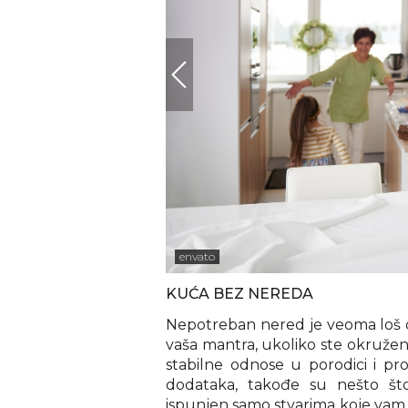
envato
KUĆA BEZ NEREDA
Nepotreban nered je veoma loš da
vaša mantra, ukoliko ste okružen
stabilne odnose u porodici i pr
dodataka, takođe su nešto što 
ispunjen samo stvarima koje vam za