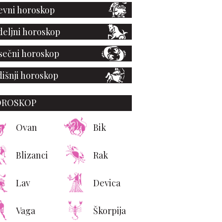
vni horoskop
eljni horoskop
ečni horoskop
išnji horoskop
OROSKOP
Ovan
Bik
Blizanci
Rak
Lav
Devica
Vaga
Škorpija