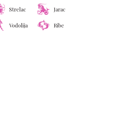
Strelac
Jarac
Vodolija
Ribe
 u spavaćoj sobi ni u
patilu: Gde postaviti
arin da biste privukli
novac u svoj dom