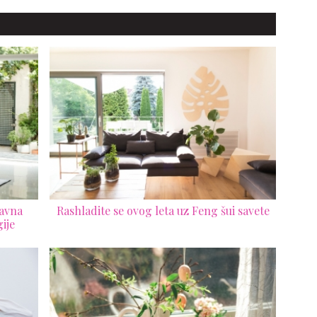
harmoniju doma
tavna
Rashladite se ovog leta uz Feng šui savete
ije