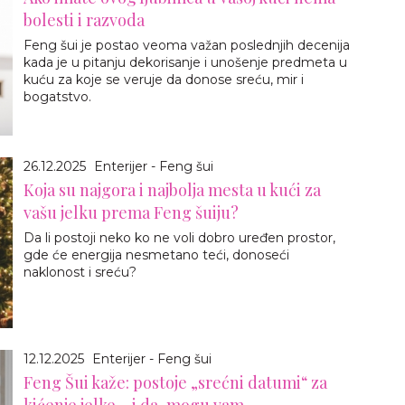
bolesti i razvoda
Feng šui je postao veoma važan poslednjih decenija
kada je u pitanju dekorisanje i unošenje predmeta u
kuću za koje se veruje da donose sreću, mir i
bogatstvo.
26.12.2025
Enterijer - Feng šui
Koja su najgora i najbolja mesta u kući za
vašu jelku prema Feng šuiju?
Da li postoji neko ko ne voli dobro uređen prostor,
gde će energija nesmetano teći, donoseći
naklonost i sreću?
12.12.2025
Enterijer - Feng šui
Feng Šui kaže: postoje „srećni datumi“ za