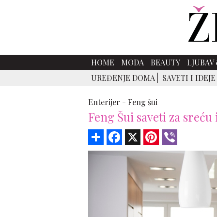
HOME
MODA
BEAUTY
LJUBAV 
UREĐENJE DOMA
SAVETI I IDEJE
Enterijer -
Feng šui
Feng Šui saveti za sreću 
Share
Facebook
X
Pinterest
Viber