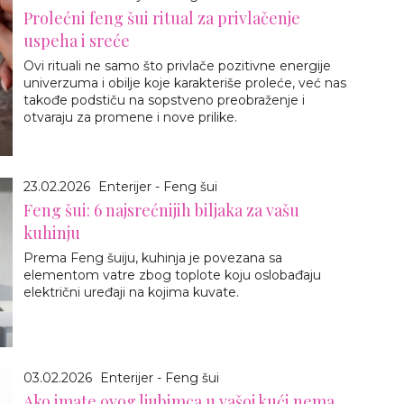
Prolećni feng šui ritual za privlačenje
uspeha i sreće
Ovi rituali ne samo što privlače pozitivne energije
univerzuma i obilje koje karakteriše proleće, već nas
takođe podstiču na sopstveno preobraženje i
otvaraju za promene i nove prilike.
23.02.2026
Enterijer - Feng šui
Feng šui: 6 najsrećnijih biljaka za vašu
kuhinju
Prema Feng šuiju, kuhinja je povezana sa
elementom vatre zbog toplote koju oslobađaju
električni uređaji na kojima kuvate.
03.02.2026
Enterijer - Feng šui
Ako imate ovog ljubimca u vašoj kući nema