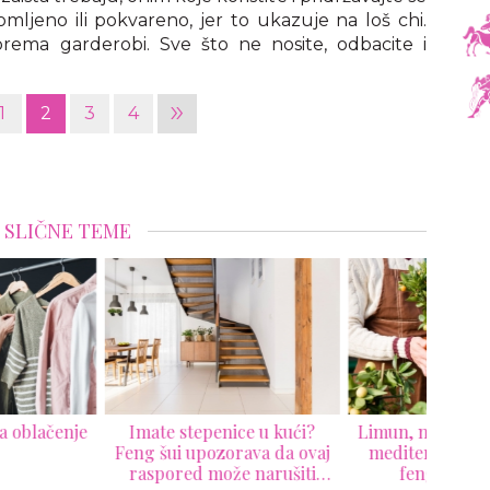
omljeno ili pokvareno, jer to ukazuje na loš chi.
prema garderobi. Sve što ne nosite, odbacite i
»
1
2
3
4
SLIČNE TEME
Ni
ku
ruzm
ate stepenice u kući?
Limun, narandža i maslina:
 šui upozorava da ovaj
mediteranske biljke koje
spored može narušiti
feng šui obožava