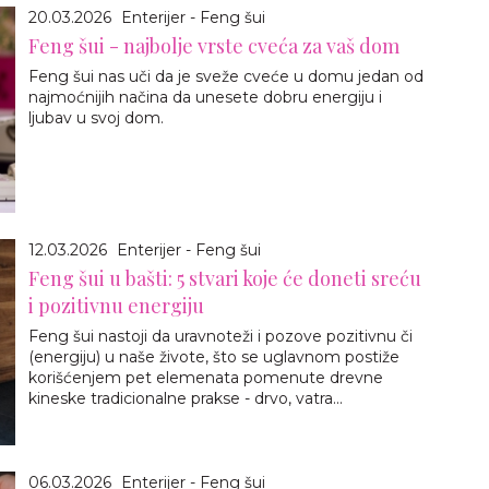
20.03.2026
Enterijer - Feng šui
Feng šui - najbolje vrste cveća za vaš dom
Feng šui nas uči da je sveže cveće u domu jedan od
najmoćnijih načina da unesete dobru energiju i
ljubav u svoj dom.
12.03.2026
Enterijer - Feng šui
Feng šui u bašti: 5 stvari koje će doneti sreću
i pozitivnu energiju
Feng šui nastoji da uravnoteži i pozove pozitivnu či
(energiju) u naše živote, što se uglavnom postiže
korišćenjem pet elemenata pomenute drevne
kineske tradicionalne prakse - drvo, vatra...
06.03.2026
Enterijer - Feng šui