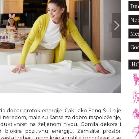
Dne
Ned
Mes
God
H
envato
 dobar protok energije. Čak i ako Feng Šui nije
i neredom, male su šanse za dobro raspoloženje,
oduktivnost na željenom nivou. Gomila dekora i
blokira pozitivnu energiju. Zamislite prostor
ista trebaju, onim koje koristite i pridržavajte se