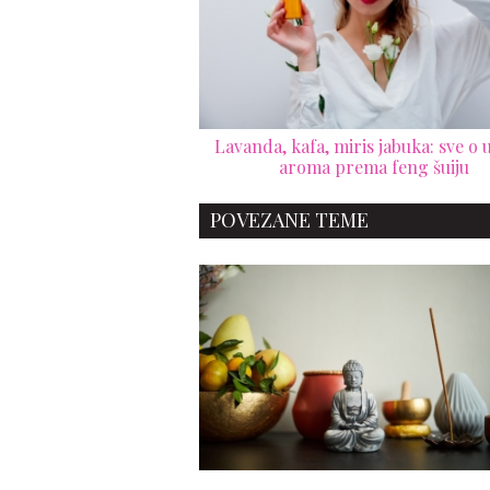
Lavanda, kafa, miris jabuka: sve o u
aroma prema feng šuiju
POVEZANE TEME