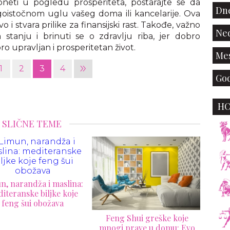
oneti u pogledu prosperiteta, postarajte se da
Dne
oistočnom uglu vašeg doma ili kancelarije. Ova
o i stvara prilike za finansijski rast. Takođe, važno
Ned
 stanju i brinuti se o zdravlju riba, jer dobro
 upravljan i prosperitetan život.
Mes
»
1
2
3
4
God
H
SLIČNE TEME
eng Shui greške koje
Imate stepenice u kući?
Magi
gi prave u domu: Evo
Feng šui upozorava da ovaj
Kako