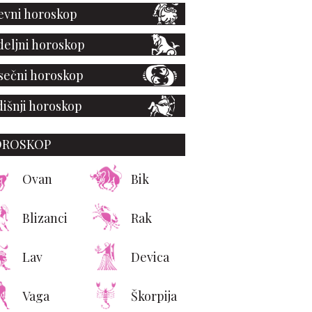
vni horoskop
eljni horoskop
ečni horoskop
išnji horoskop
OROSKOP
Ovan
Bik
Blizanci
Rak
Lav
Devica
Vaga
Škorpija
čni trikovi Feng šuija:
 mali stan da zablista