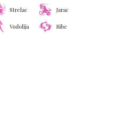
energijom i stilom
Strelac
Jarac
Vodolija
Ribe