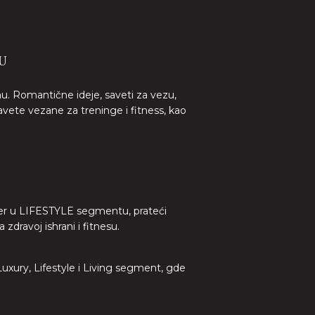
U
nu. Romantične ideje, saveti za vezu,
avete vezane za treninge i fitness, kao
lider u LIFESTYLE segmentu, prateći
dravoj ishrani i fitnesu.
 Luxury, Lifestyle i Living segment, gde