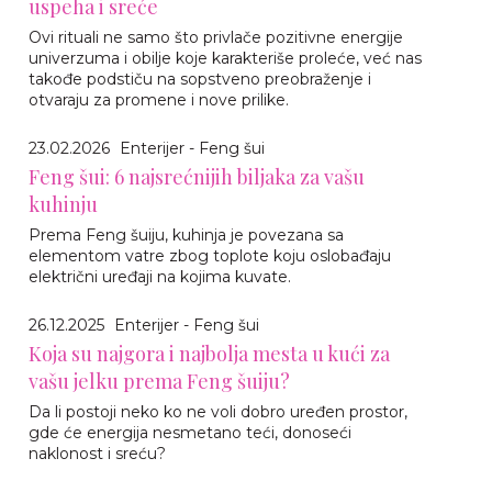
uspeha i sreće
Ovi rituali ne samo što privlače pozitivne energije
univerzuma i obilje koje karakteriše proleće, već nas
takođe podstiču na sopstveno preobraženje i
otvaraju za promene i nove prilike.
23.02.2026
Enterijer - Feng šui
Feng šui: 6 najsrećnijih biljaka za vašu
kuhinju
Prema Feng šuiju, kuhinja je povezana sa
elementom vatre zbog toplote koju oslobađaju
električni uređaji na kojima kuvate.
26.12.2025
Enterijer - Feng šui
Koja su najgora i najbolja mesta u kući za
vašu jelku prema Feng šuiju?
Da li postoji neko ko ne voli dobro uređen prostor,
gde će energija nesmetano teći, donoseći
naklonost i sreću?