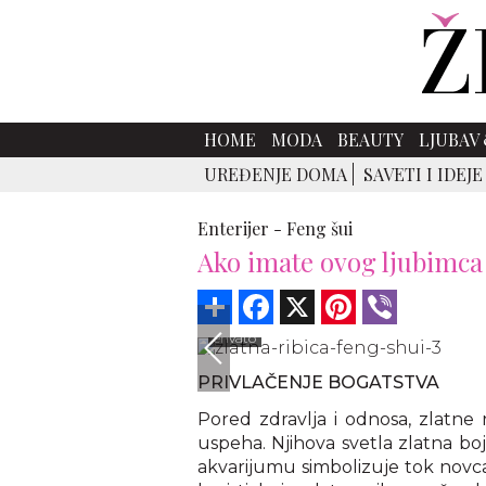
HOME
MODA
BEAUTY
LJUBAV 
UREĐENJE DOMA
SAVETI I IDEJE
Enterijer -
Feng šui
Ako imate ovog ljubimca 
Share
Facebook
X
Pinterest
Viber
envato
PRIVLAČENJE BOGATSTVA
Pored zdravlja i odnosa, zlatne 
uspeha. Njihova svetla zlatna boj
akvarijumu simbolizuje tok novca 