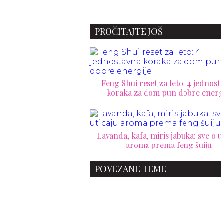
šta
uče
PROČITAJTE JOŠ
Feng Shui reset za leto: 4 jednos
koraka za dom pun dobre energ
Lavanda, kafa, miris jabuka: sve o u
aroma prema feng šuiju
POVEZANE TEME