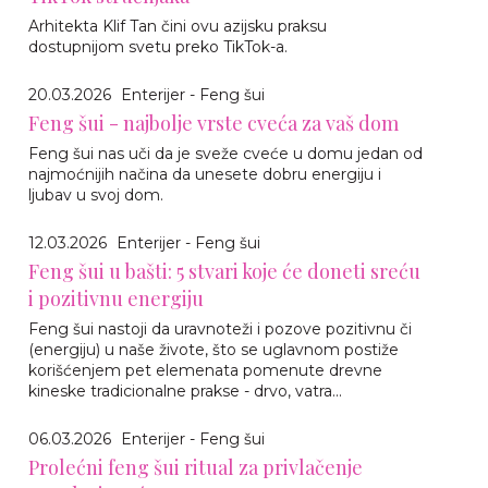
Arhitekta Klif Tan čini ovu azijsku praksu
dostupnijom svetu preko TikTok-a.
20.03.2026
Enterijer - Feng šui
Feng šui - najbolje vrste cveća za vaš dom
Feng šui nas uči da je sveže cveće u domu jedan od
najmoćnijih načina da unesete dobru energiju i
ljubav u svoj dom.
12.03.2026
Enterijer - Feng šui
Feng šui u bašti: 5 stvari koje će doneti sreću
i pozitivnu energiju
Feng šui nastoji da uravnoteži i pozove pozitivnu či
(energiju) u naše živote, što se uglavnom postiže
korišćenjem pet elemenata pomenute drevne
kineske tradicionalne prakse - drvo, vatra...
06.03.2026
Enterijer - Feng šui
Prolećni feng šui ritual za privlačenje