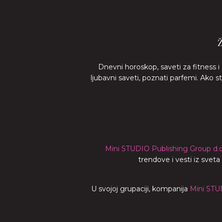
Dnevni horoskop, saveti za fitness i
ljubavni saveti, poznati parfemi. Ako 
Mini STUDIO Publishing Group d.o
trendove i vesti iz svet
U svojoj grupaciji, kompanija
Mini STU