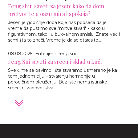
Feng shui saveti za jesen: kako da dom
pretvorite u oazu mira i spokoja?
Jesen je godišnje doba koje nas podseća da je
vreme da pustimo sve "mrtve stvari" - kako u
figurativnom, tako i u bukvalnom smislu. Znate već i
sami šta to znači. Vreme je da se otarasite...
08.08.2025
Enterijer - Feng šui
Feng Šui saveti za sreću i sklad u kući
Sve čime se bavimo i šta stvaramo usmereno je ka
tom jednom cilju – stvaranju harmonije u
porodičnom okruženju. Bez iste nema istinske
sreće, ni zadovoljstva.