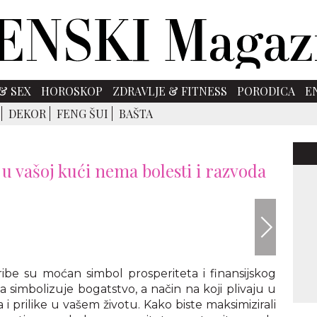
& SEX
HOROSKOP
ZDRAVLJE & FITNESS
PORODICA
E
DEKOR
FENG ŠUI
BAŠTA
u vašoj kući nema bolesti i razvoda
envato
ribe su moćan simbol prosperiteta i finansijskog
a simbolizuje bogatstvo, a način na koji plivaju u
i prilike u vašem životu. Kako biste maksimizirali