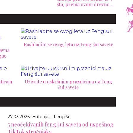
, prema ovom drevnom
raspored može narušiti
nju, privlači negativnu
harmoniju doma
energiju
Rashladite se ovog leta uz Feng šui savete
tavna
ije
ticaju
Uživajte u uskršnjim praznicima uz Feng
šui savete
27.03.2026
Enterijer - Feng šui
5 neočekivanih feng šui saveta od uspešnog
TikTok stručnjaka