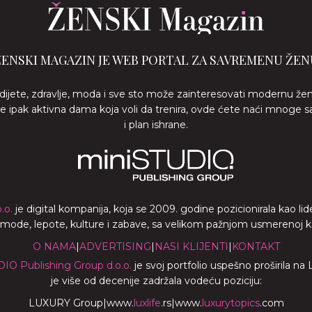
ŽENSKI MAGAZIN JE WEB PORTAL ZA SAVREMENU ŽEN
 dijete, zdravlje, moda i sve sto može zainteresovati modernu že
ste ipak aktivna dama koja voli da trenira, ovde ćete naći mnoge s
i plan ishrane.
.o.
je digital kompanija, koja se 2009. godine pozicionirala kao 
a mode, lepote, kulture i zabave, sa velikom pažnjom usmerenoj ka z
O NAMA
|
ADVERTISING
|
NASI KLIJENTI
|
KONTAKT
DIO Publishing Group d.o.o.
je svoj portfolio uspešno proširila na
je više od decenije zadržala vodeću poziciju:
LUXURY Group
|
www.
luxlife
.rs
|
www.
luxurytopics
.com