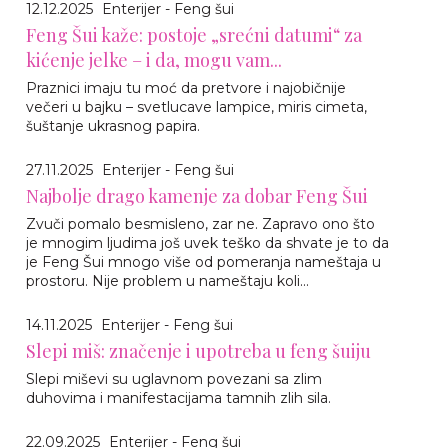
12.12.2025
Enterijer - Feng šui
Feng Šui kaže: postoje „srećni datumi“ za
kićenje jelke – i da, mogu vam...
Praznici imaju tu moć da pretvore i najobičnije
večeri u bajku – svetlucave lampice, miris cimeta,
šuštanje ukrasnog papira.
27.11.2025
Enterijer - Feng šui
Najbolje drago kamenje za dobar Feng Šui
Zvuči pomalo besmisleno, zar ne. Zapravo ono što
je mnogim ljudima još uvek teško da shvate je to da
je Feng Šui mnogo više od pomeranja nameštaja u
prostoru. Nije problem u nameštaju koli...
14.11.2025
Enterijer - Feng šui
Slepi miš: značenje i upotreba u feng šuiju
Slepi miševi su uglavnom povezani sa zlim
duhovima i manifestacijama tamnih zlih sila.
22.09.2025
Enterijer - Feng šui