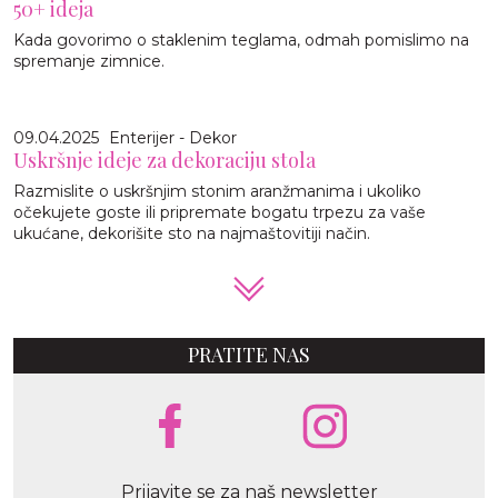
50+ ideja
Kada govorimo o staklenim teglama, odmah pomislimo na
spremanje zimnice.
09.04.2025
Enterijer - Dekor
Uskršnje ideje za dekoraciju stola
Razmislite o uskršnjim stonim aranžmanima i ukoliko
očekujete goste ili pripremate bogatu trpezu za vaše
ukućane, dekorišite sto na najmaštovitiji način.
PRATITE NAS
Prijavite se za naš newsletter