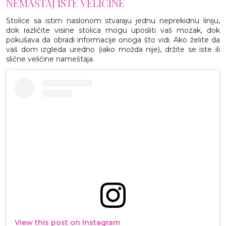
NEMAŠTAJ ISTE VELIČINE
Stolice sa istim naslonom stvaraju jednu neprekidnu liniju,
dok različite visine stolica mogu uposliti vaš mozak, dok
pokušava da obradi informacije onoga što vidi. Ako želite da
vaš dom izgleda uredno (iako možda nije), držite se iste ili
slične veličine nameštaja.
View this post on Instagram