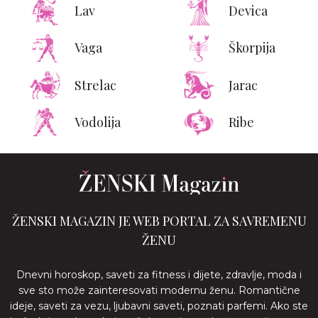
Lav
Devica
Vaga
Škorpija
Strelac
Jarac
Vodolija
Ribe
ŽENSKI MAGAZIN JE WEB PORTAL ZA SAVREMENU
ŽENU
Dnevni horoskop, saveti za fitness i dijete, zdravlje, moda i
sve sto može zainteresovati modernu ženu. Romantične
ideje, saveti za vezu, ljubavni saveti, poznati parfemi. Ako ste