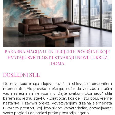
BAKARNA MAGIJA U ENTERIJERU: POVRŠINE KOJE
HVATAJU SVETLOST I STVARAJU NOVI LUKSUZ
DOMA
DOSLEDNI STIL
Domovi koie imaju slojeve različitih stilova su dinamični i
interesantni. Ali, previše mešanja može da vas zbuni i učini
vas nesrećnim i nervoznim. Dajte svakom „komadu“ stila
barem još jednu stavku - „pratioca“, koji deli istu boju, vreme
nastanka ili završni prelaz. Povezivanjem dizajna elemenata
u vašem prostoru koji ima slične karakteristike, dozvoljavate
svom pogledu da prelazi preko prostorija lagano.