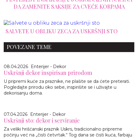
DA ZAMENITE SAKSIJE ZA CVEĆE KORPAMA
SALVETE U OBLIKU ZECA ZA USKRŠNJI STO
POVEZANE TEME
08.04.2026
Enterijer - Dekor
Uskršnji dekor inspirisan prirodom
U pripremi kuće za praznike, ne plašite se da ćete preterati.
Pogledajte prirodu oko sebe, inspirišite se i uživajte u
dekorisanju doma.
07.04.2026
Enterijer - Dekor
Uskršnji sto: dekor i serviranje
Za veliki hrišćanski praznik Uskrs, tradicionalno pripreme
počinju već na „čisti četvrtak.“ Tog dana se čisti kuća, farbaju