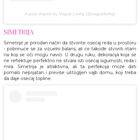
A post shared by Vogue Living (@vogueliving)
SIMETRIJA
Simetrije je prirodan način da stvorite osećaj reda u prostoru
- pobrinuće se za vizuelni balans, ali će takođe stvoriti ritam
na koji se oči mogu navići. U drugu ruku, dekoracija koja se
ne reflektuje perfektno ne stvara isti osećaj sigurnosti, reda i
mira. Simetrija je atraktivna, ali ta perfekcija može dati
pomalo neprijatan i previše uštogljen vajb domu, koji treba
da daje osećaj topline.