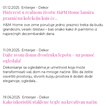
01.12.2025
Enterijer - Dekor
Pinterest u realnom životu: H&M Home lansira
prazničnu kolekciju koju će...
H&M Home ove zime poručuje jedno: praznici treba da budu
grandiozni, veseli i blistavi – baš onako kako ih pamtimo iz
najsrećnijih decembarskih dana.
11.09.2025
Enterijer - Dekor
Dajte svom domu dvostruku lepotu – uz pomoć
ogledala!
Dekorisanje sa ogledalima je umetnost koja može
transformisati vaš dom na mnoge načine. Bilo da želite
osvetliti prostoriju, stvoriti iluziju prostora ili dodati dodir
elegancije, ogledala...
19.06.2025
Enterijer - Dekor
Kako iskoristiti staklene tegle na kreativan način: