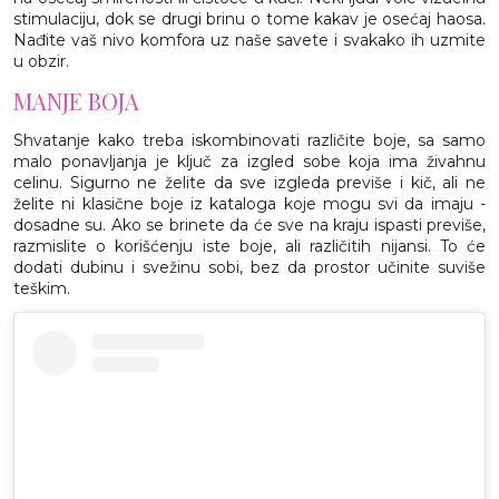
stimulaciju, dok se drugi brinu o tome kakav je osećaj haosa.
Nađite vaš nivo komfora uz naše savete i svakako ih uzmite
u obzir.
MANJE BOJA
Shvatanje kako treba iskombinovati različite boje, sa samo
malo ponavljanja je ključ za izgled sobe koja ima živahnu
celinu. Sigurno ne želite da sve izgleda previše i kič, ali ne
želite ni klasične boje iz kataloga koje mogu svi da imaju -
dosadne su. Ako se brinete da će sve na kraju ispasti previše,
razmislite o korišćenju iste boje, ali različitih nijansi. To će
dodati dubinu i svežinu sobi, bez da prostor učinite suviše
teškim.