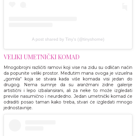
A post shared by Tiny's (@tinyshome)
VELIKI UMETNIČKI KOMAD
Mnogobrojni različiti ramovi koji vise na zidu su odličan način
da popunite veliki prostor. Međutim mana ovoga je vizuelna
„gomila“ koja se stvara kada više komada visi jedan do
drugog. Nema sumnje da su aranžmani zidne galerije
artistični i lepo izbalansirani, ali za neke to može izgledati
previše nasumično i neurdedno. Jedan umetnički komad će
odraditi posao taman kako treba, stvari će izgledati mnogo
jednostavnije.