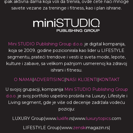
ipak aktivna dama koja voli da trenira, ovde ćete naći mnoge
savete vezane za treninge i fitness, kao i plan ishrane.
Mini STUDIO Publishing Group d.o.o.
je digital kompanija,
koja se 2009. godine pozicionirala kao lider u LIFESTYLE
segmentu, prateći trendove i vesti iz sveta mode, lepote,
kulture i zabave, sa velikom pažnjom usmerenoj ka zdravoj
ishrani i fitnesu.
O NAMA
|
ADVERTISING
|
NASI KLIJENTI
|
KONTAKT
U svojoj grupaciji, kompanija
Mini STUDIO Publishing Group
d.o.o.
je svoj portfolio uspešno proširila na Luxury, Lifestyle i
Living segment, gde je više od decenije zadržala vodeću
poziciju:
LUXURY Group
|
www.
luxlife
.rs
|
www.
luxurytopics
.com
LIFESTYLE Group
|
www.
zenski
magazin.rs
|