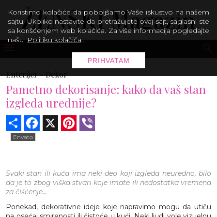
Koristimo kolačiće da poboljšamo Vaše iskustvo na našem
sajtu. Ukoliko nastavite da pretražujete ovaj sajt, saglasni ste
sa korišćenjem web kolačića. Za više informacija pogledajte
našu
Politiku kolačića
.
PRIHVATAM
Enterijer -
Dekor
Pametno dekorisanje: kako da vaš stan
izgleda urednije?
Share
Facebook
X
Pinterest
Viber
Envato
Svaki stan ili kuća ima neki deo koji izgleda neuredno, bilo
da je to zbog viška stvari koje imate ili nedostatka vremena
za čišćenje...
Ponekad, dekorativne ideje koje napravimo mogu da utiču
na osećaj smirenosti ili čistoće u kući. Neki ljudi vole vizuelnu