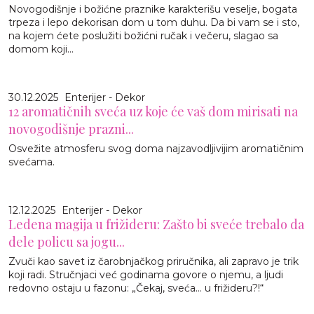
Novogodišnje i božićne praznike karakterišu veselje, bogata
trpeza i lepo dekorisan dom u tom duhu. Da bi vam se i sto,
na kojem ćete poslužiti božićni ručak i večeru, slagao sa
domom koji...
30.12.2025
Enterijer - Dekor
12 aromatičnih sveća uz koje će vaš dom mirisati na
novogodišnje prazni...
Osvežite atmosferu svog doma najzavodljivijim aromatičnim
svećama.
12.12.2025
Enterijer - Dekor
Ledena magija u frižideru: Zašto bi sveće trebalo da
dele policu sa jogu...
Zvuči kao savet iz čarobnjačkog priručnika, ali zapravo je trik
koji radi. Stručnjaci već godinama govore o njemu, a ljudi
redovno ostaju u fazonu: „Čekaj, sveća… u frižideru?!“